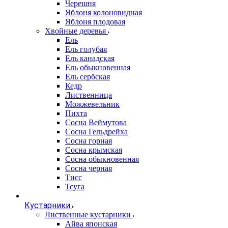
Черешня
Яблоня колоновидная
Яблоня плодовая
Хвойные деревья
Ель
Ель голубая
Ель канадская
Ель обыкновенная
Ель сербская
Кедр
Лиственница
Можжевельник
Пихта
Сосна Веймутова
Сосна Гельдрейха
Сосна горная
Сосна крымская
Сосна обыкновенная
Сосна черная
Тисс
Тсуга
Кустарники
Лиственные кустарники
Айва японская