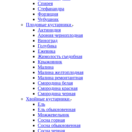
Спирея
Стефанандра
Форзиция
Чубушник
Плодовые кустарники
Актинидия
Арония черноплодная
Виноград
Голубика
Ежевика
Жимолость съедобная
Крыжовник
Малина
Малина желтоплодная
Малина ремонтантная
Смородина белая
Смородина красная
Смородина черная
Хвойные кустарники
Ель
Ель обыкновенная
Можжевельник
Сосна горная
Сосна обыкновенная
Сосна черная