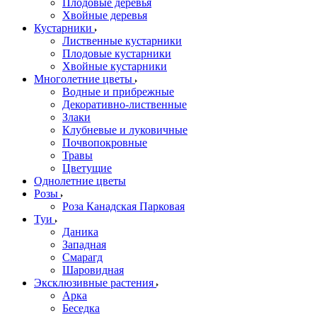
Плодовые деревья
Хвойные деревья
Кустарники
Лиственные кустарники
Плодовые кустарники
Хвойные кустарники
Многолетние цветы
Водные и прибрежные
Декоративно-лиственные
Злаки
Клубневые и луковичные
Почвопокровные
Травы
Цветущие
Однолетние цветы
Розы
Роза Канадская Парковая
Туи
Даника
Западная
Смарагд
Шаровидная
Эксклюзивные растения
Арка
Беседка