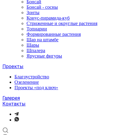
Бонсай
Бонсай - сосны
Зонты
Конус-пирамида-куб
Стриженные и округлые растения
Топиарии
Формированные растения
Шар на штамбе
Шары
Шпалера
Ярусные фигуры
Проекты
Благоустройство
Озеленение
Проекты «под ключ»
Галерея
Контакты