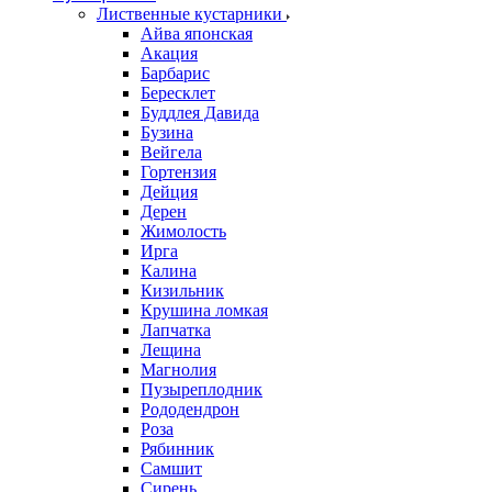
Лиственные кустарники
Айва японская
Акация
Барбарис
Бересклет
Буддлея Давида
Бузина
Вейгела
Гортензия
Дейция
Дерен
Жимолость
Ирга
Калина
Кизильник
Крушина ломкая
Лапчатка
Лещина
Магнолия
Пузыреплодник
Рододендрон
Роза
Рябинник
Самшит
Сирень