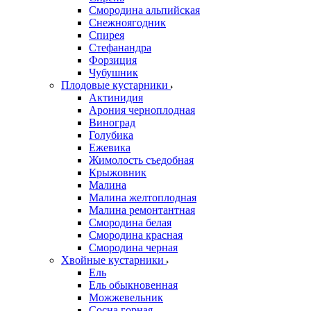
Смородина альпийская
Снежноягодник
Спирея
Стефанандра
Форзиция
Чубушник
Плодовые кустарники
Актинидия
Арония черноплодная
Виноград
Голубика
Ежевика
Жимолость съедобная
Крыжовник
Малина
Малина желтоплодная
Малина ремонтантная
Смородина белая
Смородина красная
Смородина черная
Хвойные кустарники
Ель
Ель обыкновенная
Можжевельник
Сосна горная