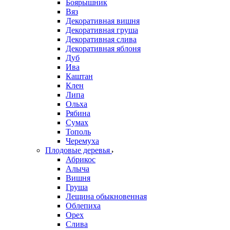
Боярышник
Вяз
Декоративная вишня
Декоративная груша
Декоративная слива
Декоративная яблоня
Дуб
Ива
Каштан
Клен
Липа
Ольха
Рябина
Сумах
Тополь
Черемуха
Плодовые деревья
Абрикос
Алыча
Вишня
Груша
Лещина обыкновенная
Облепиха
Орех
Слива