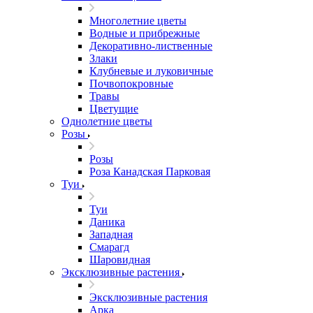
Многолетние цветы
Водные и прибрежные
Декоративно-лиственные
Злаки
Клубневые и луковичные
Почвопокровные
Травы
Цветущие
Однолетние цветы
Розы
Розы
Роза Канадская Парковая
Туи
Туи
Даника
Западная
Смарагд
Шаровидная
Эксклюзивные растения
Эксклюзивные растения
Арка