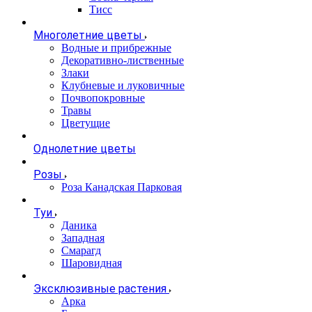
Тисс
Многолетние цветы
Водные и прибрежные
Декоративно-лиственные
Злаки
Клубневые и луковичные
Почвопокровные
Травы
Цветущие
Однолетние цветы
Розы
Роза Канадская Парковая
Туи
Даника
Западная
Смарагд
Шаровидная
Эксклюзивные растения
Арка