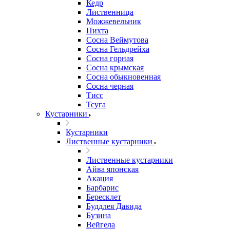
Кедр
Лиственница
Можжевельник
Пихта
Сосна Веймутова
Сосна Гельдрейха
Сосна горная
Сосна крымская
Сосна обыкновенная
Сосна черная
Тисс
Тсуга
Кустарники
Кустарники
Лиственные кустарники
Лиственные кустарники
Айва японская
Акация
Барбарис
Бересклет
Буддлея Давида
Бузина
Вейгела