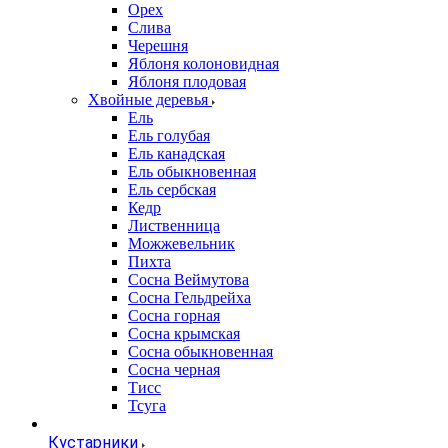
Орех
Слива
Черешня
Яблоня колоновидная
Яблоня плодовая
Хвойные деревья
Ель
Ель голубая
Ель канадская
Ель обыкновенная
Ель сербская
Кедр
Лиственница
Можжевельник
Пихта
Сосна Веймутова
Сосна Гельдрейха
Сосна горная
Сосна крымская
Сосна обыкновенная
Сосна черная
Тисс
Тсуга
Кустарники