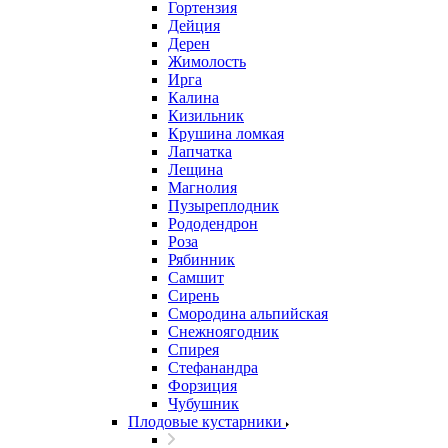
Гортензия
Дейция
Дерен
Жимолость
Ирга
Калина
Кизильник
Крушина ломкая
Лапчатка
Лещина
Магнолия
Пузыреплодник
Рододендрон
Роза
Рябинник
Самшит
Сирень
Смородина альпийская
Снежноягодник
Спирея
Стефанандра
Форзиция
Чубушник
Плодовые кустарники