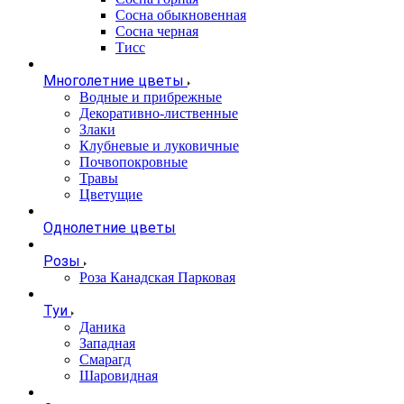
Сосна обыкновенная
Сосна черная
Тисс
Многолетние цветы
Водные и прибрежные
Декоративно-лиственные
Злаки
Клубневые и луковичные
Почвопокровные
Травы
Цветущие
Однолетние цветы
Розы
Роза Канадская Парковая
Туи
Даника
Западная
Смарагд
Шаровидная