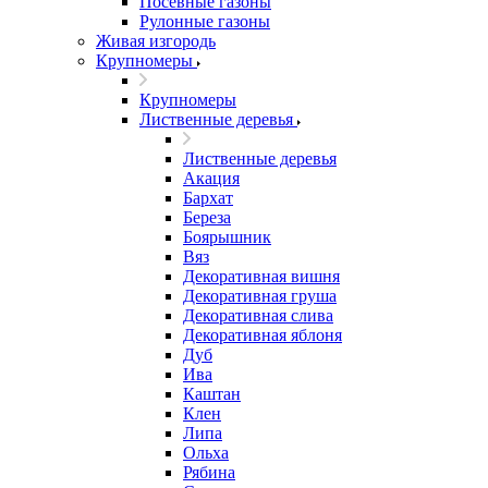
Посевные газоны
Рулонные газоны
Живая изгородь
Крупномеры
Крупномеры
Лиственные деревья
Лиственные деревья
Акация
Бархат
Береза
Боярышник
Вяз
Декоративная вишня
Декоративная груша
Декоративная слива
Декоративная яблоня
Дуб
Ива
Каштан
Клен
Липа
Ольха
Рябина