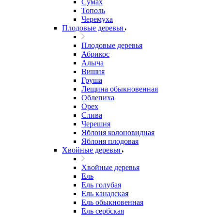
Сумах
Тополь
Черемуха
Плодовые деревья
Плодовые деревья
Абрикос
Алыча
Вишня
Груша
Лещина обыкновенная
Облепиха
Орех
Слива
Черешня
Яблоня колоновидная
Яблоня плодовая
Хвойные деревья
Хвойные деревья
Ель
Ель голубая
Ель канадская
Ель обыкновенная
Ель сербская