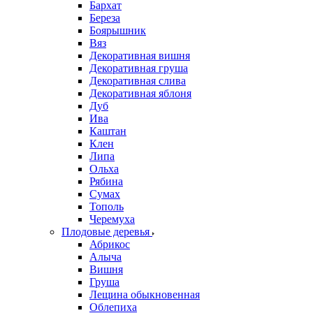
Бархат
Береза
Боярышник
Вяз
Декоративная вишня
Декоративная груша
Декоративная слива
Декоративная яблоня
Дуб
Ива
Каштан
Клен
Липа
Ольха
Рябина
Сумах
Тополь
Черемуха
Плодовые деревья
Абрикос
Алыча
Вишня
Груша
Лещина обыкновенная
Облепиха