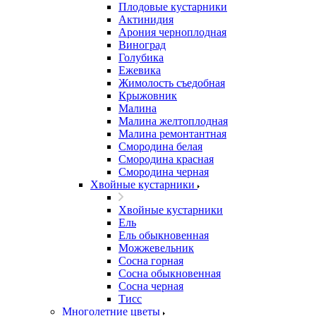
Плодовые кустарники
Актинидия
Арония черноплодная
Виноград
Голубика
Ежевика
Жимолость съедобная
Крыжовник
Малина
Малина желтоплодная
Малина ремонтантная
Смородина белая
Смородина красная
Смородина черная
Хвойные кустарники
Хвойные кустарники
Ель
Ель обыкновенная
Можжевельник
Сосна горная
Сосна обыкновенная
Сосна черная
Тисс
Многолетние цветы