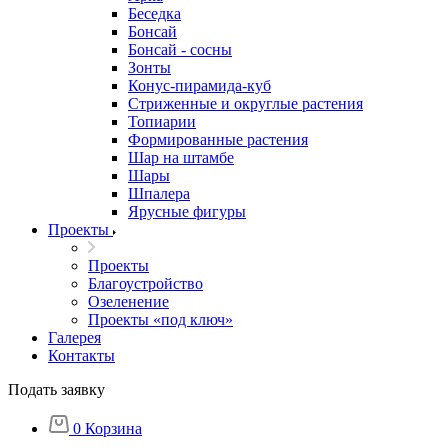
Беседка
Бонсай
Бонсай - сосны
Зонты
Конус-пирамида-куб
Стриженные и округлые растения
Топиарии
Формированные растения
Шар на штамбе
Шары
Шпалера
Ярусные фигуры
Проекты
Проекты
Благоустройство
Озеленение
Проекты «под ключ»
Галерея
Контакты
Подать заявку
0
Корзина