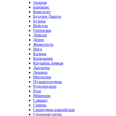
Акация
Барбарис
Бересклет
Буддлея Давида
Бузина
Вейгела
Гортензия
Дейция
Дерен
Жимолость
Ирга
Калина
Кизильник
Крушина ломкая
Лапчатка
Лещина
Магнолия
Пузыреплодник
Рододендрон
Роза
Рябинник
Самшит
Сирень
Смородина альпийская
Снежноягодник