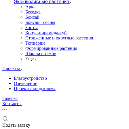
Эксклюзивные растения
Арка
Беседка
Бонсай
Бонсай - сосны
Зонты
Конус-пирамида-куб
Стриженные и округлые растения
Топиарии
Формированные растения
Шар на штамбе
Еще
Проекты
Благоустройство
Озеленение
Проекты «под ключ»
Галерея
Контакты
Подать заявку