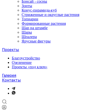
Бонсай - сосны
Зонты
Конус-пирамида-куб
Стриженные и округлые растения
Топиарии
Формированные растения
Шар на штамбе
Шары
Шпалера
Ярусные фигуры
Проекты
Благоустройство
Озеленение
Проекты «под ключ»
Галерея
Контакты