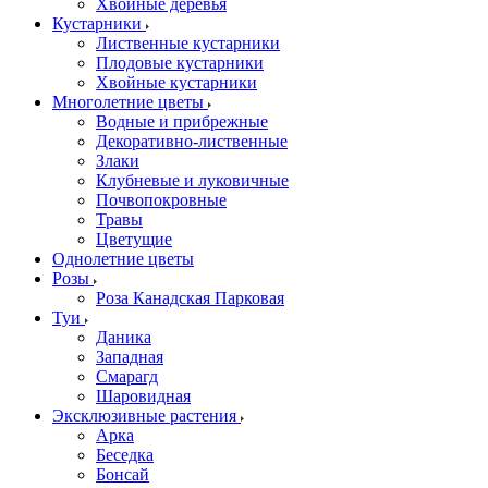
Хвойные деревья
Кустарники
Лиственные кустарники
Плодовые кустарники
Хвойные кустарники
Многолетние цветы
Водные и прибрежные
Декоративно-лиственные
Злаки
Клубневые и луковичные
Почвопокровные
Травы
Цветущие
Однолетние цветы
Розы
Роза Канадская Парковая
Туи
Даника
Западная
Смарагд
Шаровидная
Эксклюзивные растения
Арка
Беседка
Бонсай