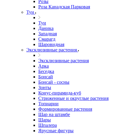
Розы
Роза Канадская Парковая
Туи
Туи
Даника
Западная
Смарагд
Шаровидная
Эксклюзивные растения
Эксклюзивные растения
Арка
Беседка
Бонсай
Бонсай - сосны
Зонты
Конус-пирамида-куб
Стриженные и округлые растения
Топиарии
Формированные растения
Шар на штамбе
Шары
Шпалера
Ярусные фигуры