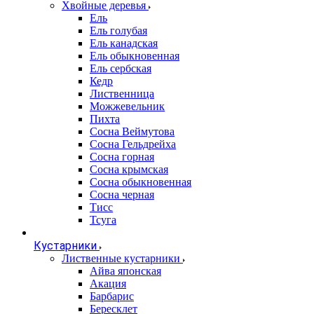
Хвойные деревья
Ель
Ель голубая
Ель канадская
Ель обыкновенная
Ель сербская
Кедр
Лиственница
Можжевельник
Пихта
Сосна Веймутова
Сосна Гельдрейха
Сосна горная
Сосна крымская
Сосна обыкновенная
Сосна черная
Тисс
Тсуга
Кустарники
Лиственные кустарники
Айва японская
Акация
Барбарис
Бересклет