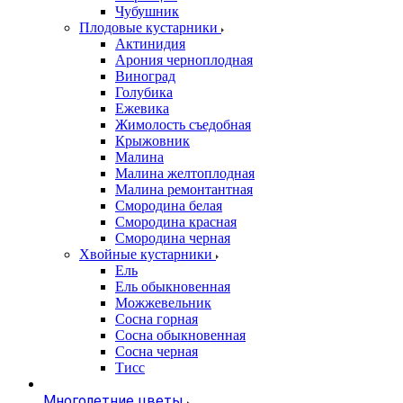
Чубушник
Плодовые кустарники
Актинидия
Арония черноплодная
Виноград
Голубика
Ежевика
Жимолость съедобная
Крыжовник
Малина
Малина желтоплодная
Малина ремонтантная
Смородина белая
Смородина красная
Смородина черная
Хвойные кустарники
Ель
Ель обыкновенная
Можжевельник
Сосна горная
Сосна обыкновенная
Сосна черная
Тисс
Многолетние цветы