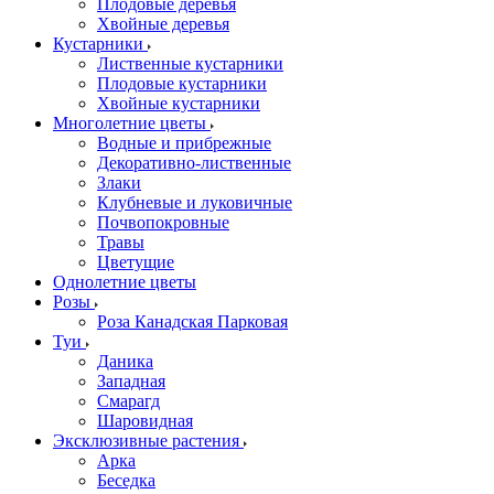
Плодовые деревья
Хвойные деревья
Кустарники
Лиственные кустарники
Плодовые кустарники
Хвойные кустарники
Многолетние цветы
Водные и прибрежные
Декоративно-лиственные
Злаки
Клубневые и луковичные
Почвопокровные
Травы
Цветущие
Однолетние цветы
Розы
Роза Канадская Парковая
Туи
Даника
Западная
Смарагд
Шаровидная
Эксклюзивные растения
Арка
Беседка