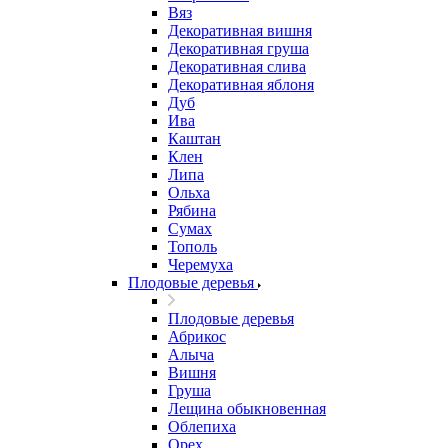
Вяз
Декоративная вишня
Декоративная груша
Декоративная слива
Декоративная яблоня
Дуб
Ива
Каштан
Клен
Липа
Ольха
Рябина
Сумах
Тополь
Черемуха
Плодовые деревья
Плодовые деревья
Абрикос
Алыча
Вишня
Груша
Лещина обыкновенная
Облепиха
Орех