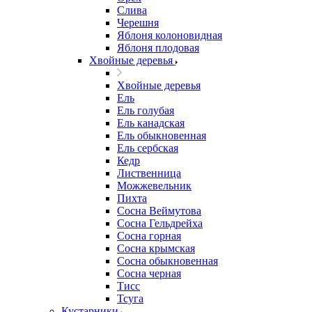
Слива
Черешня
Яблоня колоновидная
Яблоня плодовая
Хвойные деревья
Хвойные деревья
Ель
Ель голубая
Ель канадская
Ель обыкновенная
Ель сербская
Кедр
Лиственница
Можжевельник
Пихта
Сосна Веймутова
Сосна Гельдрейха
Сосна горная
Сосна крымская
Сосна обыкновенная
Сосна черная
Тисс
Тсуга
Кустарники