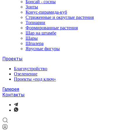
Бонсай - сосны
Зонты
Конус-пирамида-куб
Стриженные и округлые растения
Топиарии
Формированные растения
Шар на штамбе
Шары
Шпалера
Ярусные фигуры
Проекты
Благоустройство
Озеленение
Проекты «под ключ»
Галерея
Контакты