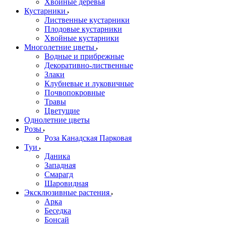
Хвойные деревья
Кустарники
Лиственные кустарники
Плодовые кустарники
Хвойные кустарники
Многолетние цветы
Водные и прибрежные
Декоративно-лиственные
Злаки
Клубневые и луковичные
Почвопокровные
Травы
Цветущие
Однолетние цветы
Розы
Роза Канадская Парковая
Туи
Даника
Западная
Смарагд
Шаровидная
Эксклюзивные растения
Арка
Беседка
Бонсай