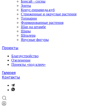
Бонсай - сосны
Зонты
Конус-пирамида-куб
Стриженные и округлые растения
Топиарии
Формированные растения
Шар на штамбе
Шары
Шпалера
Ярусные фигуры
Проекты
Благоустройство
Озеленение
Проекты «под ключ»
Галерея
Контакты