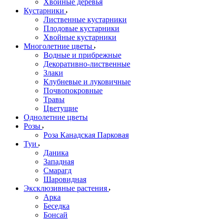
Хвойные деревья
Кустарники
Лиственные кустарники
Плодовые кустарники
Хвойные кустарники
Многолетние цветы
Водные и прибрежные
Декоративно-лиственные
Злаки
Клубневые и луковичные
Почвопокровные
Травы
Цветущие
Однолетние цветы
Розы
Роза Канадская Парковая
Туи
Даника
Западная
Смарагд
Шаровидная
Эксклюзивные растения
Арка
Беседка
Бонсай