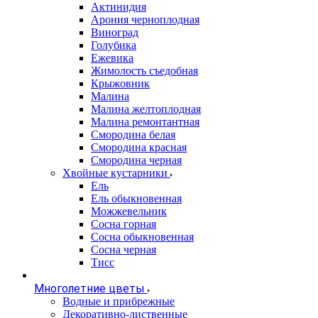
Актинидия
Арония черноплодная
Виноград
Голубика
Ежевика
Жимолость съедобная
Крыжовник
Малина
Малина желтоплодная
Малина ремонтантная
Смородина белая
Смородина красная
Смородина черная
Хвойные кустарники
Ель
Ель обыкновенная
Можжевельник
Сосна горная
Сосна обыкновенная
Сосна черная
Тисс
Многолетние цветы
Водные и прибрежные
Декоративно-лиственные