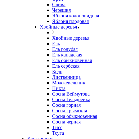
Слива
Черешня
Яблоня колоновидная
Яблоня плодовая
Хвойные деревья
Хвойные деревья
Ель
Ель голубая
Ель канадская
Ель обыкновенная
Ель сербская
Кедр
Лиственница
Можжевельник
Пихта
Сосна Веймутова
Сосна Гельдрейха
Сосна горная
Сосна крымская
Сосна обыкновенная
Сосна черная
Тисс
Тсуга
Кустарники