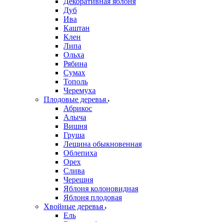
Декоративная яблоня
Дуб
Ива
Каштан
Клен
Липа
Ольха
Рябина
Сумах
Тополь
Черемуха
Плодовые деревья
Абрикос
Алыча
Вишня
Груша
Лещина обыкновенная
Облепиха
Орех
Слива
Черешня
Яблоня колоновидная
Яблоня плодовая
Хвойные деревья
Ель