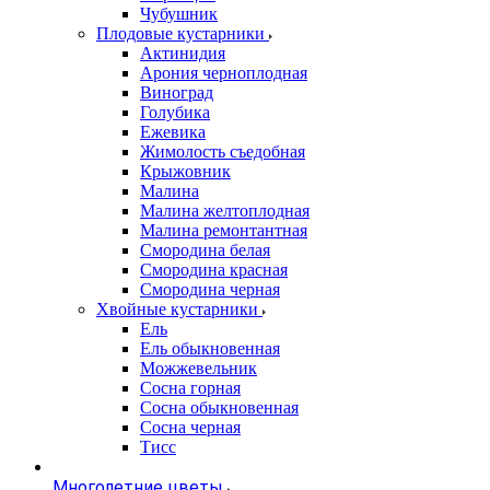
Чубушник
Плодовые кустарники
Актинидия
Арония черноплодная
Виноград
Голубика
Ежевика
Жимолость съедобная
Крыжовник
Малина
Малина желтоплодная
Малина ремонтантная
Смородина белая
Смородина красная
Смородина черная
Хвойные кустарники
Ель
Ель обыкновенная
Можжевельник
Сосна горная
Сосна обыкновенная
Сосна черная
Тисс
Многолетние цветы