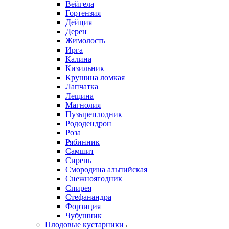
Вейгела
Гортензия
Дейция
Дерен
Жимолость
Ирга
Калина
Кизильник
Крушина ломкая
Лапчатка
Лещина
Магнолия
Пузыреплодник
Рододендрон
Роза
Рябинник
Самшит
Сирень
Смородина альпийская
Снежноягодник
Спирея
Стефанандра
Форзиция
Чубушник
Плодовые кустарники