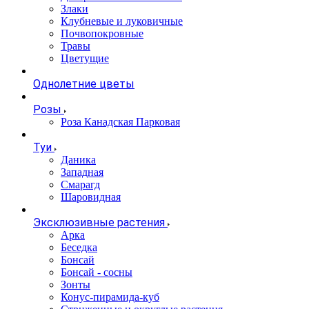
Злаки
Клубневые и луковичные
Почвопокровные
Травы
Цветущие
Однолетние цветы
Розы
Роза Канадская Парковая
Туи
Даника
Западная
Смарагд
Шаровидная
Эксклюзивные растения
Арка
Беседка
Бонсай
Бонсай - сосны
Зонты
Конус-пирамида-куб