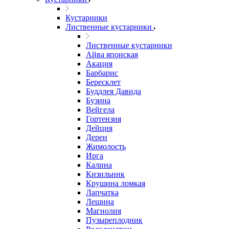
Кустарники
Лиственные кустарники
Лиственные кустарники
Айва японская
Акация
Барбарис
Бересклет
Буддлея Давида
Бузина
Вейгела
Гортензия
Дейция
Дерен
Жимолость
Ирга
Калина
Кизильник
Крушина ломкая
Лапчатка
Лещина
Магнолия
Пузыреплодник