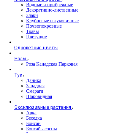
Водные и прибрежные
Декоративно-лиственные
Злаки
Клубневые и луковичные
Почвопокровные
Травы
Цветущие
Однолетние цветы
Розы
Роза Канадская Парковая
Туи
Даника
Западная
Смарагд
Шаровидная
Эксклюзивные растения
Арка
Беседка
Бонсай
Бонсай - сосны