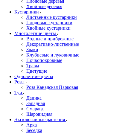
Плодовые деревья
Хвойные деревья
Кустарники
Лиственные кустарники
Плодовые кустарники
Хвойные кустарники
Многолетние цветы
Водные и прибрежные
Декоративно-лиственные
Злаки
Клубневые и луковичные
Почвопокровные
Травы
Цветущие
Однолетние цветы
Розы
Роза Канадская Парковая
Туи
Даника
Западная
Смарагд
Шаровидная
Эксклюзивные растения
Арка
Беседка