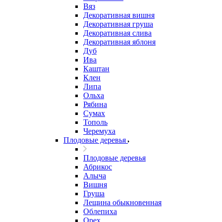
Вяз
Декоративная вишня
Декоративная груша
Декоративная слива
Декоративная яблоня
Дуб
Ива
Каштан
Клен
Липа
Ольха
Рябина
Сумах
Тополь
Черемуха
Плодовые деревья
Плодовые деревья
Абрикос
Алыча
Вишня
Груша
Лещина обыкновенная
Облепиха
Орех