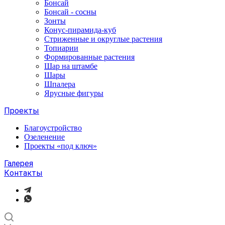
Бонсай
Бонсай - сосны
Зонты
Конус-пирамида-куб
Стриженные и округлые растения
Топиарии
Формированные растения
Шар на штамбе
Шары
Шпалера
Ярусные фигуры
Проекты
Благоустройство
Озеленение
Проекты «под ключ»
Галерея
Контакты