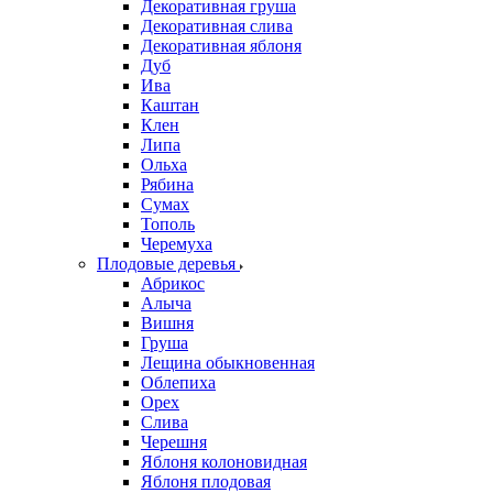
Декоративная груша
Декоративная слива
Декоративная яблоня
Дуб
Ива
Каштан
Клен
Липа
Ольха
Рябина
Сумах
Тополь
Черемуха
Плодовые деревья
Абрикос
Алыча
Вишня
Груша
Лещина обыкновенная
Облепиха
Орех
Слива
Черешня
Яблоня колоновидная
Яблоня плодовая