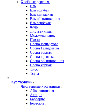
Хвойные деревья
Ель
Ель голубая
Ель канадская
Ель обыкновенная
Ель сербская
Кедр
Лиственница
Можжевельник
Пихта
Сосна Веймутова
Сосна Гельдрейха
Сосна горная
Сосна крымская
Сосна обыкновенная
Сосна черная
Тисс
Тсуга
Кустарники
Лиственные кустарники
Айва японская
Акация
Барбарис
Бересклет