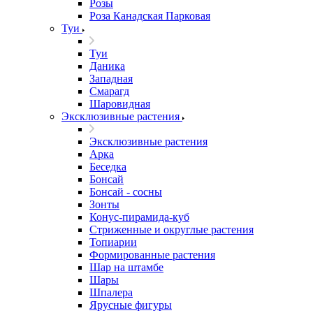
Розы
Роза Канадская Парковая
Туи
Туи
Даника
Западная
Смарагд
Шаровидная
Эксклюзивные растения
Эксклюзивные растения
Арка
Беседка
Бонсай
Бонсай - сосны
Зонты
Конус-пирамида-куб
Стриженные и округлые растения
Топиарии
Формированные растения
Шар на штамбе
Шары
Шпалера
Ярусные фигуры