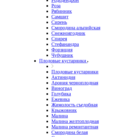
Рододендрон
Роза
Рябинник
Самшит
Сирень
Смородина альпийская
Снежноягодник
Спирея
Стефанандра
Форзиция
Чубушник
Плодовые кустарники
Плодовые кустарники
Актинидия
Арония черноплодная
Виноград
Голубика
Ежевика
Жимолость съедобная
Крыжовник
Малина
Малина желтоплодная
Малина ремонтантная
Смородина белая