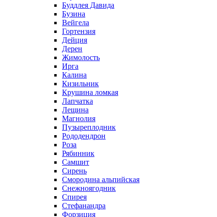
Буддлея Давида
Бузина
Вейгела
Гортензия
Дейция
Дерен
Жимолость
Ирга
Калина
Кизильник
Крушина ломкая
Лапчатка
Лещина
Магнолия
Пузыреплодник
Рододендрон
Роза
Рябинник
Самшит
Сирень
Смородина альпийская
Снежноягодник
Спирея
Стефанандра
Форзиция