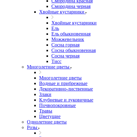
Смородина красная
Смородина черная
Хвойные кустарники
Хвойные кустарники
Ель
Ель обыкновенная
Можжевельник
Сосна горная
Сосна обыкновенная
Сосна черная
Тисс
Многолетние цветы
Многолетние цветы
Водные и прибрежные
Декоративно-лиственные
Злаки
Клубневые и луковичные
Почвопокровные
Травы
Цветущие
Однолетние цветы
Розы