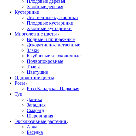
Плодовые деревья
Хвойные деревья
Кустарники
Лиственные кустарники
Плодовые кустарники
Хвойные кустарники
Многолетние цветы
Водные и прибрежные
Декоративно-лиственные
Злаки
Клубневые и луковичные
Почвопокровные
Травы
Цветущие
Однолетние цветы
Розы
Роза Канадская Парковая
Туи
Даника
Западная
Смарагд
Шаровидная
Эксклюзивные растения
Арка
Беседка