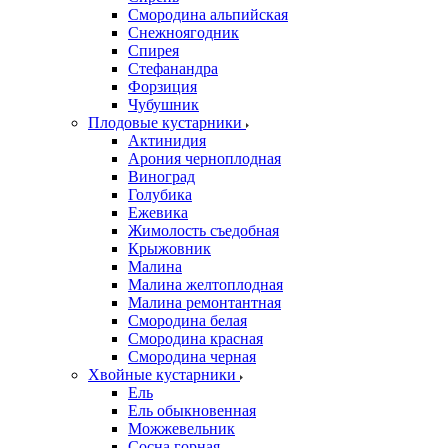
Смородина альпийская
Снежноягодник
Спирея
Стефанандра
Форзиция
Чубушник
Плодовые кустарники
Актинидия
Арония черноплодная
Виноград
Голубика
Ежевика
Жимолость съедобная
Крыжовник
Малина
Малина желтоплодная
Малина ремонтантная
Смородина белая
Смородина красная
Смородина черная
Хвойные кустарники
Ель
Ель обыкновенная
Можжевельник
Сосна горная