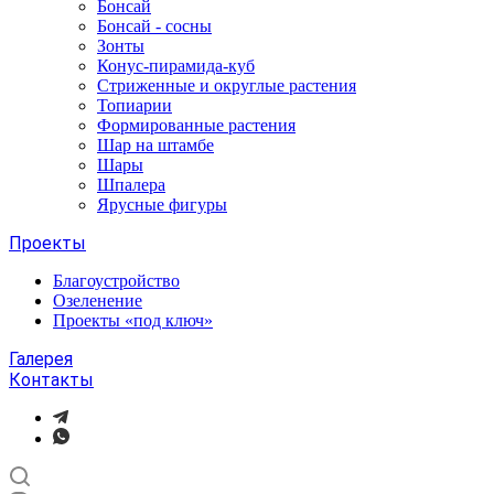
Бонсай
Бонсай - сосны
Зонты
Конус-пирамида-куб
Стриженные и округлые растения
Топиарии
Формированные растения
Шар на штамбе
Шары
Шпалера
Ярусные фигуры
Проекты
Благоустройство
Озеленение
Проекты «под ключ»
Галерея
Контакты