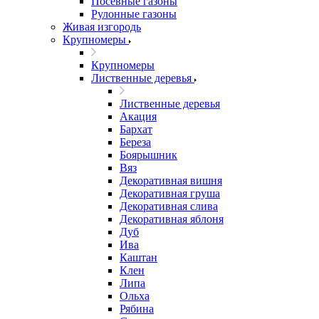
Посевные газоны
Рулонные газоны
Живая изгородь
Крупномеры
Крупномеры
Лиственные деревья
Лиственные деревья
Акация
Бархат
Береза
Боярышник
Вяз
Декоративная вишня
Декоративная груша
Декоративная слива
Декоративная яблоня
Дуб
Ива
Каштан
Клен
Липа
Ольха
Рябина