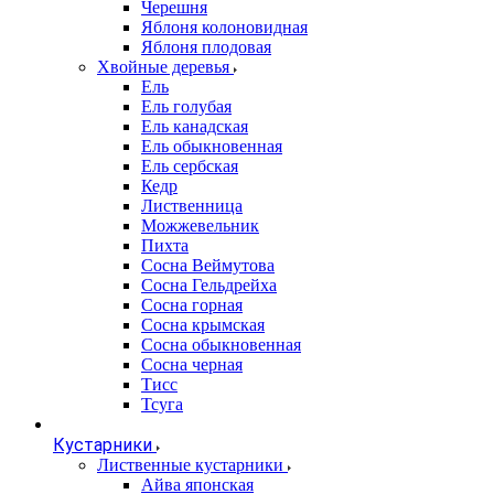
Черешня
Яблоня колоновидная
Яблоня плодовая
Хвойные деревья
Ель
Ель голубая
Ель канадская
Ель обыкновенная
Ель сербская
Кедр
Лиственница
Можжевельник
Пихта
Сосна Веймутова
Сосна Гельдрейха
Сосна горная
Сосна крымская
Сосна обыкновенная
Сосна черная
Тисс
Тсуга
Кустарники
Лиственные кустарники
Айва японская