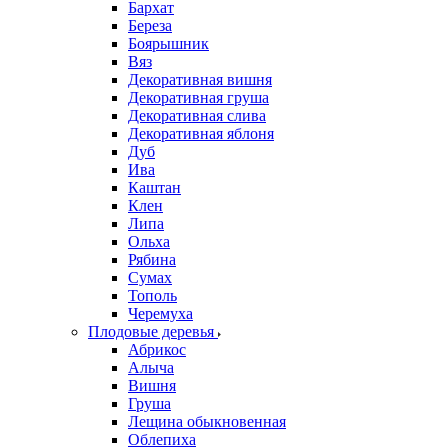
Бархат
Береза
Боярышник
Вяз
Декоративная вишня
Декоративная груша
Декоративная слива
Декоративная яблоня
Дуб
Ива
Каштан
Клен
Липа
Ольха
Рябина
Сумах
Тополь
Черемуха
Плодовые деревья
Абрикос
Алыча
Вишня
Груша
Лещина обыкновенная
Облепиха