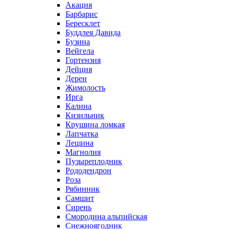
Акация
Барбарис
Бересклет
Буддлея Давида
Бузина
Вейгела
Гортензия
Дейция
Дерен
Жимолость
Ирга
Калина
Кизильник
Крушина ломкая
Лапчатка
Лещина
Магнолия
Пузыреплодник
Рододендрон
Роза
Рябинник
Самшит
Сирень
Смородина альпийская
Снежноягодник