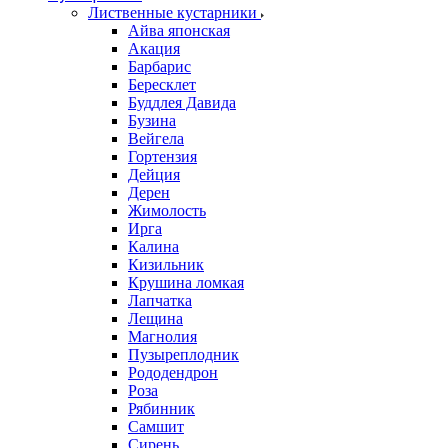
Лиственные кустарники
Айва японская
Акация
Барбарис
Бересклет
Буддлея Давида
Бузина
Вейгела
Гортензия
Дейция
Дерен
Жимолость
Ирга
Калина
Кизильник
Крушина ломкая
Лапчатка
Лещина
Магнолия
Пузыреплодник
Рододендрон
Роза
Рябинник
Самшит
Сирень