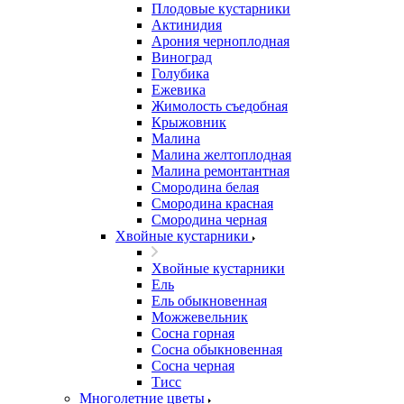
Плодовые кустарники
Актинидия
Арония черноплодная
Виноград
Голубика
Ежевика
Жимолость съедобная
Крыжовник
Малина
Малина желтоплодная
Малина ремонтантная
Смородина белая
Смородина красная
Смородина черная
Хвойные кустарники
Хвойные кустарники
Ель
Ель обыкновенная
Можжевельник
Сосна горная
Сосна обыкновенная
Сосна черная
Тисс
Многолетние цветы