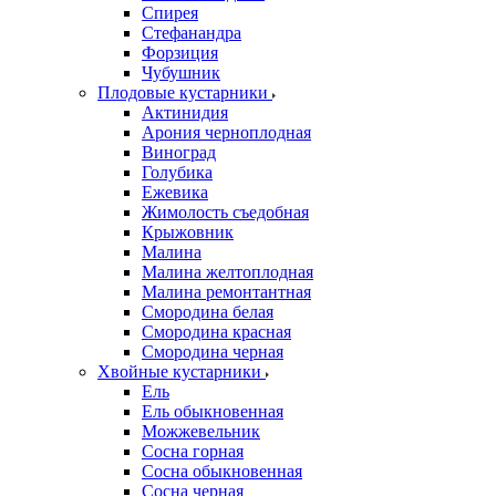
Спирея
Стефанандра
Форзиция
Чубушник
Плодовые кустарники
Актинидия
Арония черноплодная
Виноград
Голубика
Ежевика
Жимолость съедобная
Крыжовник
Малина
Малина желтоплодная
Малина ремонтантная
Смородина белая
Смородина красная
Смородина черная
Хвойные кустарники
Ель
Ель обыкновенная
Можжевельник
Сосна горная
Сосна обыкновенная
Сосна черная