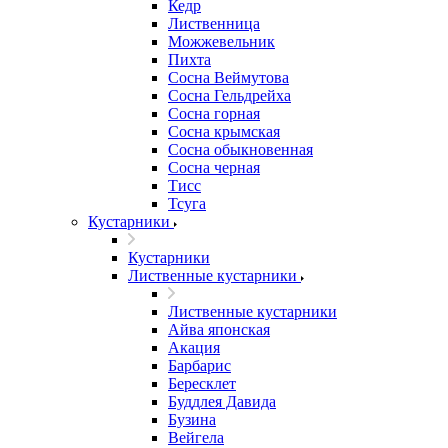
Кедр
Лиственница
Можжевельник
Пихта
Сосна Веймутова
Сосна Гельдрейха
Сосна горная
Сосна крымская
Сосна обыкновенная
Сосна черная
Тисс
Тсуга
Кустарники
Кустарники
Лиственные кустарники
Лиственные кустарники
Айва японская
Акация
Барбарис
Бересклет
Буддлея Давида
Бузина
Вейгела