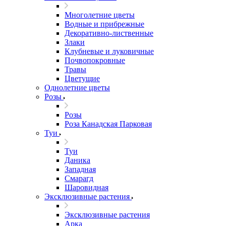
Многолетние цветы
Водные и прибрежные
Декоративно-лиственные
Злаки
Клубневые и луковичные
Почвопокровные
Травы
Цветущие
Однолетние цветы
Розы
Розы
Роза Канадская Парковая
Туи
Туи
Даника
Западная
Смарагд
Шаровидная
Эксклюзивные растения
Эксклюзивные растения
Арка