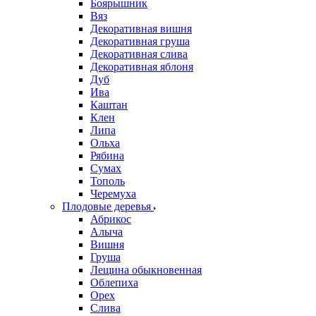
Боярышник
Вяз
Декоративная вишня
Декоративная груша
Декоративная слива
Декоративная яблоня
Дуб
Ива
Каштан
Клен
Липа
Ольха
Рябина
Сумах
Тополь
Черемуха
Плодовые деревья
Абрикос
Алыча
Вишня
Груша
Лещина обыкновенная
Облепиха
Орех
Слива