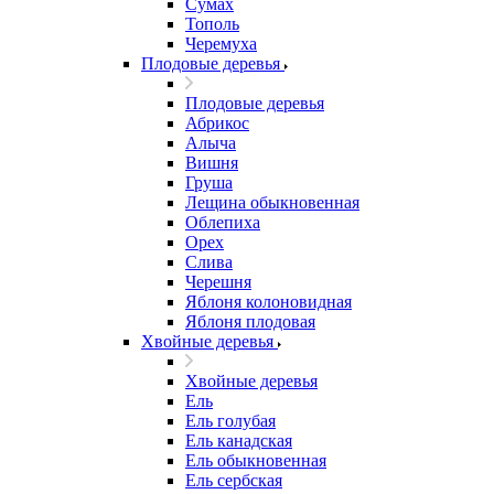
Сумах
Тополь
Черемуха
Плодовые деревья
Плодовые деревья
Абрикос
Алыча
Вишня
Груша
Лещина обыкновенная
Облепиха
Орех
Слива
Черешня
Яблоня колоновидная
Яблоня плодовая
Хвойные деревья
Хвойные деревья
Ель
Ель голубая
Ель канадская
Ель обыкновенная
Ель сербская