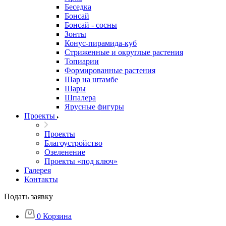
Беседка
Бонсай
Бонсай - сосны
Зонты
Конус-пирамида-куб
Стриженные и округлые растения
Топиарии
Формированные растения
Шар на штамбе
Шары
Шпалера
Ярусные фигуры
Проекты
Проекты
Благоустройство
Озеленение
Проекты «под ключ»
Галерея
Контакты
Подать заявку
0
Корзина