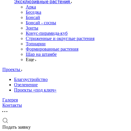
Эксклюзивные растения
Арка
Беседка
Бонсай
Бонсай - сосны
Зонты
Конус-пирамида-куб
Стриженные и округлые растения
Топиарии
Формированные растения
Шар на штамбе
Еще
Проекты
Благоустройство
Озеленение
Проекты «под ключ»
Галерея
Контакты
Подать заявку