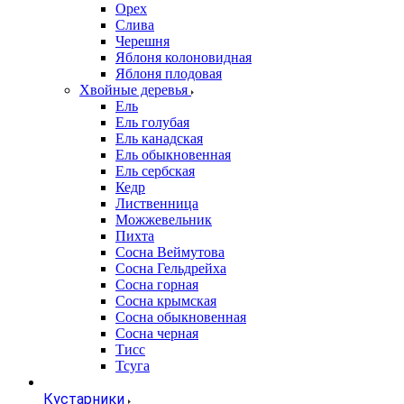
Орех
Слива
Черешня
Яблоня колоновидная
Яблоня плодовая
Хвойные деревья
Ель
Ель голубая
Ель канадская
Ель обыкновенная
Ель сербская
Кедр
Лиственница
Можжевельник
Пихта
Сосна Веймутова
Сосна Гельдрейха
Сосна горная
Сосна крымская
Сосна обыкновенная
Сосна черная
Тисс
Тсуга
Кустарники