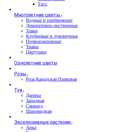
Тисс
Многолетние цветы
Водные и прибрежные
Декоративно-лиственные
Злаки
Клубневые и луковичные
Почвопокровные
Травы
Цветущие
Однолетние цветы
Розы
Роза Канадская Парковая
Туи
Даника
Западная
Смарагд
Шаровидная
Эксклюзивные растения
Арка