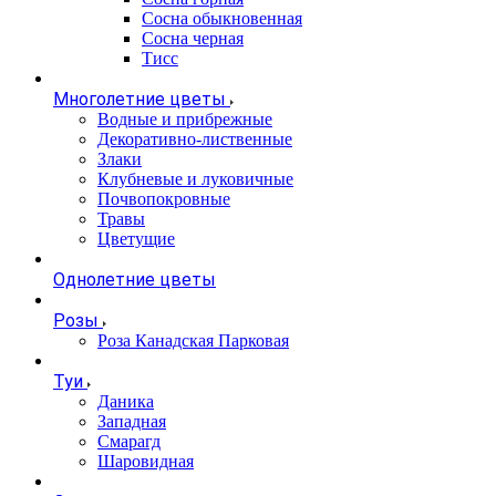
Сосна обыкновенная
Сосна черная
Тисс
Многолетние цветы
Водные и прибрежные
Декоративно-лиственные
Злаки
Клубневые и луковичные
Почвопокровные
Травы
Цветущие
Однолетние цветы
Розы
Роза Канадская Парковая
Туи
Даника
Западная
Смарагд
Шаровидная