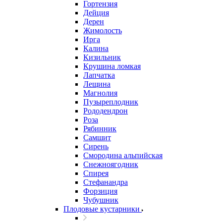
Гортензия
Дейция
Дерен
Жимолость
Ирга
Калина
Кизильник
Крушина ломкая
Лапчатка
Лещина
Магнолия
Пузыреплодник
Рододендрон
Роза
Рябинник
Самшит
Сирень
Смородина альпийская
Снежноягодник
Спирея
Стефанандра
Форзиция
Чубушник
Плодовые кустарники