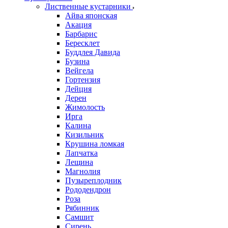
Лиственные кустарники
Айва японская
Акация
Барбарис
Бересклет
Буддлея Давида
Бузина
Вейгела
Гортензия
Дейция
Дерен
Жимолость
Ирга
Калина
Кизильник
Крушина ломкая
Лапчатка
Лещина
Магнолия
Пузыреплодник
Рододендрон
Роза
Рябинник
Самшит
Сирень