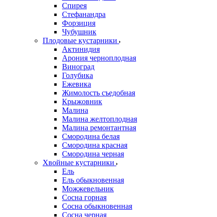
Спирея
Стефанандра
Форзиция
Чубушник
Плодовые кустарники
Актинидия
Арония черноплодная
Виноград
Голубика
Ежевика
Жимолость съедобная
Крыжовник
Малина
Малина желтоплодная
Малина ремонтантная
Смородина белая
Смородина красная
Смородина черная
Хвойные кустарники
Ель
Ель обыкновенная
Можжевельник
Сосна горная
Сосна обыкновенная
Сосна черная