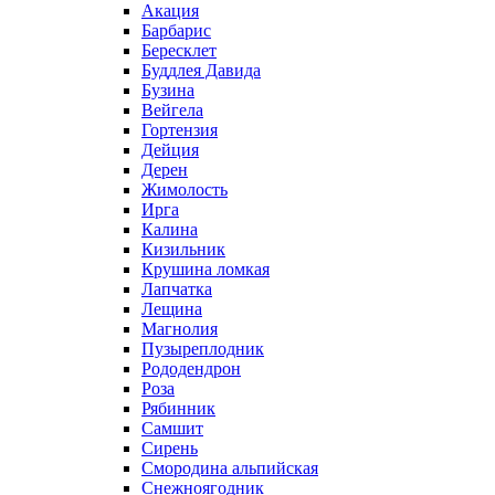
Акация
Барбарис
Бересклет
Буддлея Давида
Бузина
Вейгела
Гортензия
Дейция
Дерен
Жимолость
Ирга
Калина
Кизильник
Крушина ломкая
Лапчатка
Лещина
Магнолия
Пузыреплодник
Рододендрон
Роза
Рябинник
Самшит
Сирень
Смородина альпийская
Снежноягодник