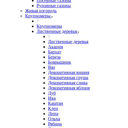
Посевные газоны
Рулонные газоны
Живая изгородь
Крупномеры
Крупномеры
Лиственные деревья
Лиственные деревья
Акация
Бархат
Береза
Боярышник
Вяз
Декоративная вишня
Декоративная груша
Декоративная слива
Декоративная яблоня
Дуб
Ива
Каштан
Клен
Липа
Ольха
Рябина