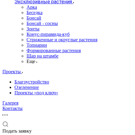
Эксклюзивные растения
Арка
Беседка
Бонсай
Бонсай - сосны
Зонты
Конус-пирамида-куб
Стриженные и округлые растения
Топиарии
Формированные растения
Шар на штамбе
Еще
Проекты
Благоустройство
Озеленение
Проекты «под ключ»
Галерея
Контакты
Подать заявку