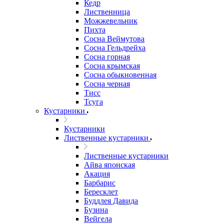
Кедр
Лиственница
Можжевельник
Пихта
Сосна Веймутова
Сосна Гельдрейха
Сосна горная
Сосна крымская
Сосна обыкновенная
Сосна черная
Тисс
Тсуга
Кустарники
Кустарники
Лиственные кустарники
Лиственные кустарники
Айва японская
Акация
Барбарис
Бересклет
Буддлея Давида
Бузина
Вейгела