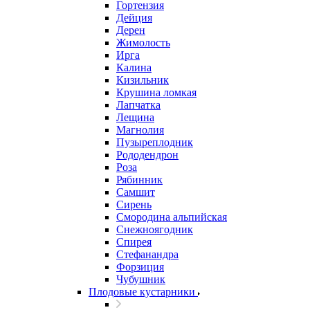
Гортензия
Дейция
Дерен
Жимолость
Ирга
Калина
Кизильник
Крушина ломкая
Лапчатка
Лещина
Магнолия
Пузыреплодник
Рододендрон
Роза
Рябинник
Самшит
Сирень
Смородина альпийская
Снежноягодник
Спирея
Стефанандра
Форзиция
Чубушник
Плодовые кустарники