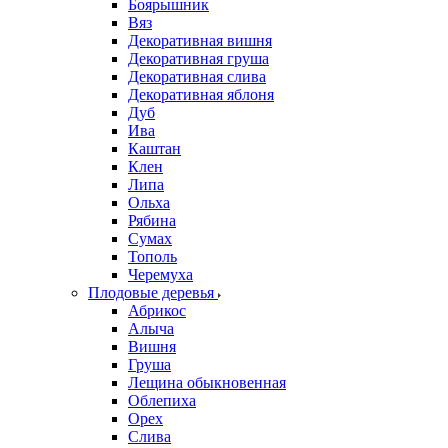
Боярышник
Вяз
Декоративная вишня
Декоративная груша
Декоративная слива
Декоративная яблоня
Дуб
Ива
Каштан
Клен
Липа
Ольха
Рябина
Сумах
Тополь
Черемуха
Плодовые деревья
Абрикос
Алыча
Вишня
Груша
Лещина обыкновенная
Облепиха
Орех
Слива