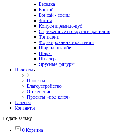
Беседка
Бонсай
Бонсай - сосны
Зонты
Конус-пирамида-куб
Стриженные и округлые растения
Топиарии
Формированные растения
Шар на штамбе
Шары
Шпалера
Ярусные фигуры
Проекты
Проекты
Благоустройство
Озеленение
Проекты «под ключ»
Галерея
Контакты
Подать заявку
0
Корзина