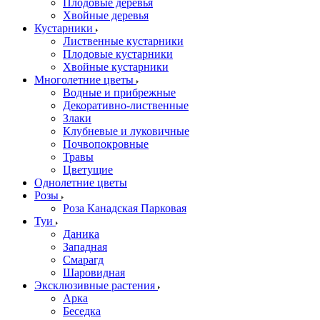
Плодовые деревья
Хвойные деревья
Кустарники
Лиственные кустарники
Плодовые кустарники
Хвойные кустарники
Многолетние цветы
Водные и прибрежные
Декоративно-лиственные
Злаки
Клубневые и луковичные
Почвопокровные
Травы
Цветущие
Однолетние цветы
Розы
Роза Канадская Парковая
Туи
Даника
Западная
Смарагд
Шаровидная
Эксклюзивные растения
Арка
Беседка