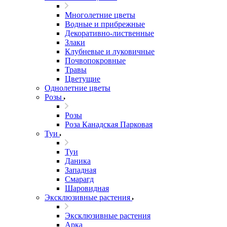
Многолетние цветы
Водные и прибрежные
Декоративно-лиственные
Злаки
Клубневые и луковичные
Почвопокровные
Травы
Цветущие
Однолетние цветы
Розы
Розы
Роза Канадская Парковая
Туи
Туи
Даника
Западная
Смарагд
Шаровидная
Эксклюзивные растения
Эксклюзивные растения
Арка