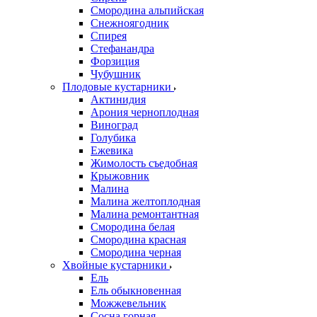
Смородина альпийская
Снежноягодник
Спирея
Стефанандра
Форзиция
Чубушник
Плодовые кустарники
Актинидия
Арония черноплодная
Виноград
Голубика
Ежевика
Жимолость съедобная
Крыжовник
Малина
Малина желтоплодная
Малина ремонтантная
Смородина белая
Смородина красная
Смородина черная
Хвойные кустарники
Ель
Ель обыкновенная
Можжевельник
Сосна горная