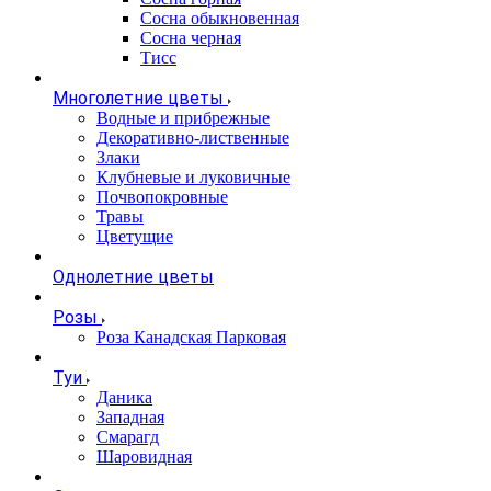
Сосна обыкновенная
Сосна черная
Тисс
Многолетние цветы
Водные и прибрежные
Декоративно-лиственные
Злаки
Клубневые и луковичные
Почвопокровные
Травы
Цветущие
Однолетние цветы
Розы
Роза Канадская Парковая
Туи
Даника
Западная
Смарагд
Шаровидная