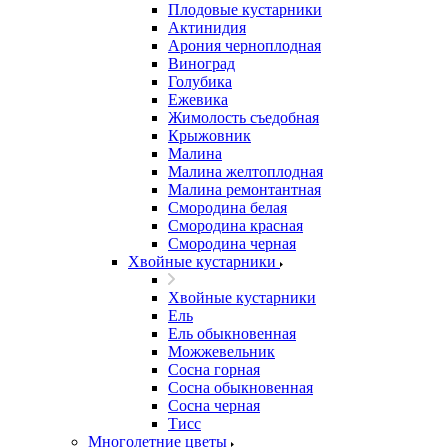
Плодовые кустарники
Актинидия
Арония черноплодная
Виноград
Голубика
Ежевика
Жимолость съедобная
Крыжовник
Малина
Малина желтоплодная
Малина ремонтантная
Смородина белая
Смородина красная
Смородина черная
Хвойные кустарники
Хвойные кустарники
Ель
Ель обыкновенная
Можжевельник
Сосна горная
Сосна обыкновенная
Сосна черная
Тисс
Многолетние цветы