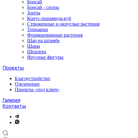
Бонсай
Бонсай - сосны
Зонты
Конус-пирамида-куб
Стриженные и округлые растения
Топиарии
Формированные растения
Шар на штамбе
Шары
Шпалера
Ярусные фигуры
Проекты
Благоустройство
Озеленение
Проекты «под ключ»
Галерея
Контакты