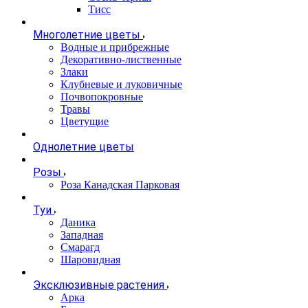
Тисс
Многолетние цветы
Водные и прибрежные
Декоративно-лиственные
Злаки
Клубневые и луковичные
Почвопокровные
Травы
Цветущие
Однолетние цветы
Розы
Роза Канадская Парковая
Туи
Даника
Западная
Смарагд
Шаровидная
Эксклюзивные растения
Арка