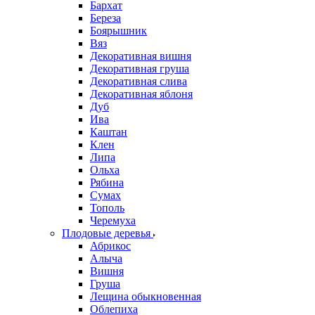
Бархат
Береза
Боярышник
Вяз
Декоративная вишня
Декоративная груша
Декоративная слива
Декоративная яблоня
Дуб
Ива
Каштан
Клен
Липа
Ольха
Рябина
Сумах
Тополь
Черемуха
Плодовые деревья
Абрикос
Алыча
Вишня
Груша
Лещина обыкновенная
Облепиха