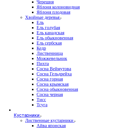
Черешня
Яблоня колоновидная
Яблоня плодовая
Хвойные деревья
Ель
Ель голубая
Ель канадская
Ель обыкновенная
Ель сербская
Кедр
Лиственница
Можжевельник
Пихта
Сосна Веймутова
Сосна Гельдрейха
Сосна горная
Сосна крымская
Сосна обыкновенная
Сосна черная
Тисс
Тсуга
Кустарники
Лиственные кустарники
Айва японская