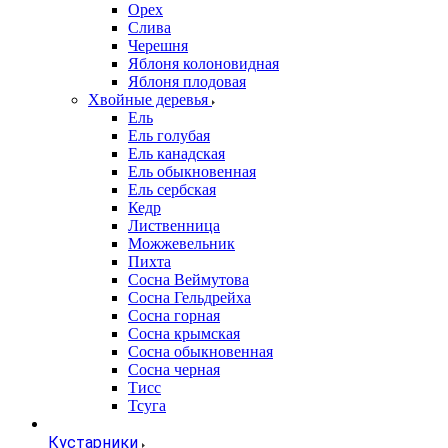
Орех
Слива
Черешня
Яблоня колоновидная
Яблоня плодовая
Хвойные деревья
Ель
Ель голубая
Ель канадская
Ель обыкновенная
Ель сербская
Кедр
Лиственница
Можжевельник
Пихта
Сосна Веймутова
Сосна Гельдрейха
Сосна горная
Сосна крымская
Сосна обыкновенная
Сосна черная
Тисс
Тсуга
Кустарники