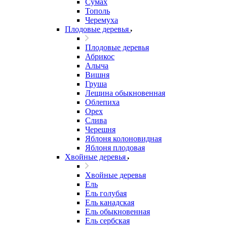
Сумах
Тополь
Черемуха
Плодовые деревья
Плодовые деревья
Абрикос
Алыча
Вишня
Груша
Лещина обыкновенная
Облепиха
Орех
Слива
Черешня
Яблоня колоновидная
Яблоня плодовая
Хвойные деревья
Хвойные деревья
Ель
Ель голубая
Ель канадская
Ель обыкновенная
Ель сербская