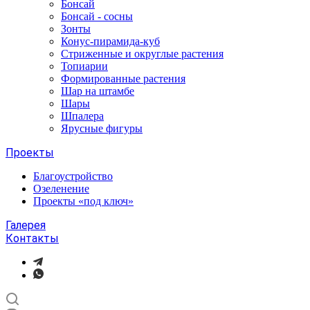
Бонсай
Бонсай - сосны
Зонты
Конус-пирамида-куб
Стриженные и округлые растения
Топиарии
Формированные растения
Шар на штамбе
Шары
Шпалера
Ярусные фигуры
Проекты
Благоустройство
Озеленение
Проекты «под ключ»
Галерея
Контакты