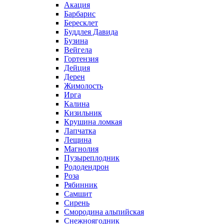
Акация
Барбарис
Бересклет
Буддлея Давида
Бузина
Вейгела
Гортензия
Дейция
Дерен
Жимолость
Ирга
Калина
Кизильник
Крушина ломкая
Лапчатка
Лещина
Магнолия
Пузыреплодник
Рододендрон
Роза
Рябинник
Самшит
Сирень
Смородина альпийская
Снежноягодник