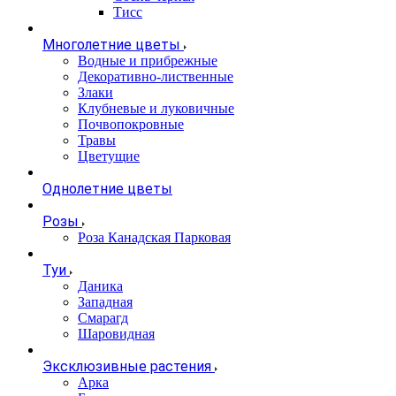
Тисс
Многолетние цветы
Водные и прибрежные
Декоративно-лиственные
Злаки
Клубневые и луковичные
Почвопокровные
Травы
Цветущие
Однолетние цветы
Розы
Роза Канадская Парковая
Туи
Даника
Западная
Смарагд
Шаровидная
Эксклюзивные растения
Арка