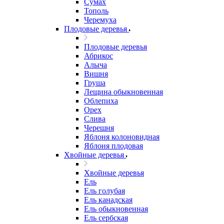
Сумах
Тополь
Черемуха
Плодовые деревья
Плодовые деревья
Абрикос
Алыча
Вишня
Груша
Лещина обыкновенная
Облепиха
Орех
Слива
Черешня
Яблоня колоновидная
Яблоня плодовая
Хвойные деревья
Хвойные деревья
Ель
Ель голубая
Ель канадская
Ель обыкновенная
Ель сербская