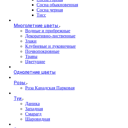
Сосна обыкновенная
Сосна черная
Тисс
Многолетние цветы
Водные и прибрежные
Декоративно-лиственные
Злаки
Клубневые и луковичные
Почвопокровные
Травы
Цветущие
Однолетние цветы
Розы
Роза Канадская Парковая
Туи
Даника
Западная
Смарагд
Шаровидная