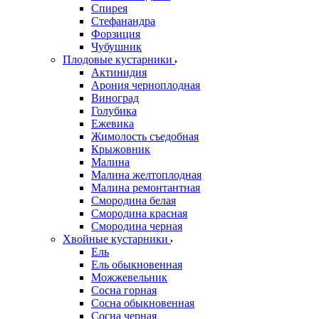
Спирея
Стефанандра
Форзиция
Чубушник
Плодовые кустарники
Актинидия
Арония черноплодная
Виноград
Голубика
Ежевика
Жимолость съедобная
Крыжовник
Малина
Малина желтоплодная
Малина ремонтантная
Смородина белая
Смородина красная
Смородина черная
Хвойные кустарники
Ель
Ель обыкновенная
Можжевельник
Сосна горная
Сосна обыкновенная
Сосна черная