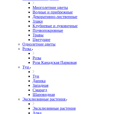
Многолетние цветы
Водные и прибрежные
Декоративно-лиственные
Злаки
Клубневые и луковичные
Почвопокровные
Травы
Цветущие
Однолетние цветы
Розы
Розы
Роза Канадская Парковая
Туи
Туи
Даника
Западная
Смарагд
Шаровидная
Эксклюзивные растения
Эксклюзивные растения
Арка