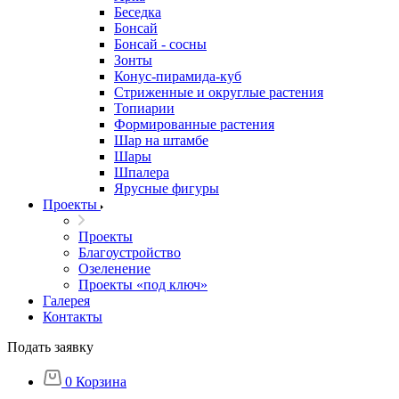
Беседка
Бонсай
Бонсай - сосны
Зонты
Конус-пирамида-куб
Стриженные и округлые растения
Топиарии
Формированные растения
Шар на штамбе
Шары
Шпалера
Ярусные фигуры
Проекты
Проекты
Благоустройство
Озеленение
Проекты «под ключ»
Галерея
Контакты
Подать заявку
0
Корзина