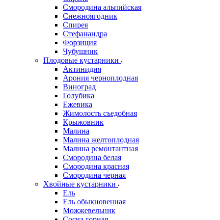
Смородина альпийская
Снежноягодник
Спирея
Стефанандра
Форзиция
Чубушник
Плодовые кустарники
Актинидия
Арония черноплодная
Виноград
Голубика
Ежевика
Жимолость съедобная
Крыжовник
Малина
Малина желтоплодная
Малина ремонтантная
Смородина белая
Смородина красная
Смородина черная
Хвойные кустарники
Ель
Ель обыкновенная
Можжевельник
Сосна горная