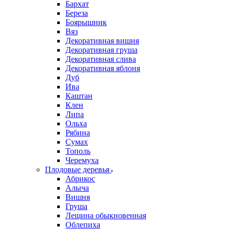
Бархат
Береза
Боярышник
Вяз
Декоративная вишня
Декоративная груша
Декоративная слива
Декоративная яблоня
Дуб
Ива
Каштан
Клен
Липа
Ольха
Рябина
Сумах
Тополь
Черемуха
Плодовые деревья
Абрикос
Алыча
Вишня
Груша
Лещина обыкновенная
Облепиха