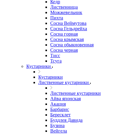
Кедр
Лиственница
Можжевельник
Пихта
Сосна Веймутова
Сосна Гельдрейха
Сосна горная
Сосна крымская
Сосна обыкновенная
Сосна черная
Тисс
Тсуга
Кустарники
Кустарники
Лиственные кустарники
Лиственные кустарники
Айва японская
Акация
Барбарис
Бересклет
Буддлея Давида
Бузина
Вейгела