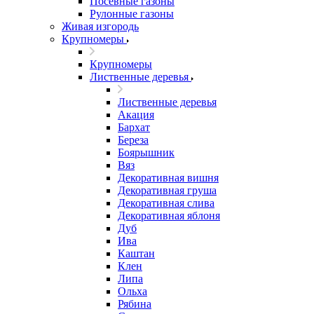
Посевные газоны
Рулонные газоны
Живая изгородь
Крупномеры
Крупномеры
Лиственные деревья
Лиственные деревья
Акация
Бархат
Береза
Боярышник
Вяз
Декоративная вишня
Декоративная груша
Декоративная слива
Декоративная яблоня
Дуб
Ива
Каштан
Клен
Липа
Ольха
Рябина