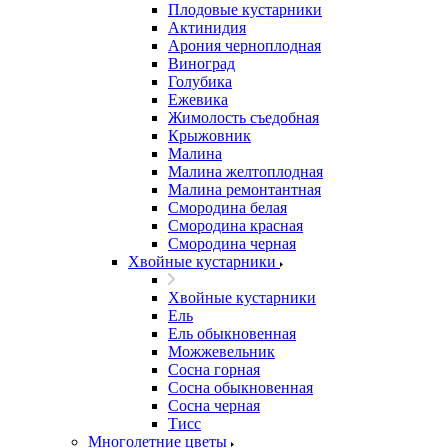
Плодовые кустарники
Актинидия
Арония черноплодная
Виноград
Голубика
Ежевика
Жимолость съедобная
Крыжовник
Малина
Малина желтоплодная
Малина ремонтантная
Смородина белая
Смородина красная
Смородина черная
Хвойные кустарники
Хвойные кустарники
Ель
Ель обыкновенная
Можжевельник
Сосна горная
Сосна обыкновенная
Сосна черная
Тисс
Многолетние цветы