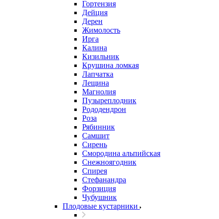
Гортензия
Дейция
Дерен
Жимолость
Ирга
Калина
Кизильник
Крушина ломкая
Лапчатка
Лещина
Магнолия
Пузыреплодник
Рододендрон
Роза
Рябинник
Самшит
Сирень
Смородина альпийская
Снежноягодник
Спирея
Стефанандра
Форзиция
Чубушник
Плодовые кустарники