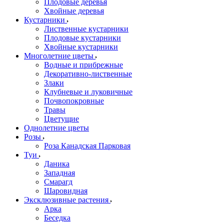
Плодовые деревья
Хвойные деревья
Кустарники
Лиственные кустарники
Плодовые кустарники
Хвойные кустарники
Многолетние цветы
Водные и прибрежные
Декоративно-лиственные
Злаки
Клубневые и луковичные
Почвопокровные
Травы
Цветущие
Однолетние цветы
Розы
Роза Канадская Парковая
Туи
Даника
Западная
Смарагд
Шаровидная
Эксклюзивные растения
Арка
Беседка