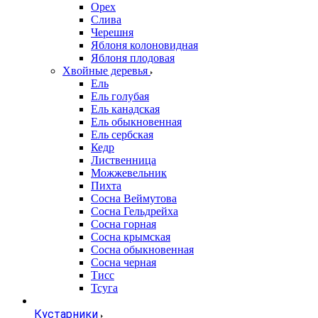
Орех
Слива
Черешня
Яблоня колоновидная
Яблоня плодовая
Хвойные деревья
Ель
Ель голубая
Ель канадская
Ель обыкновенная
Ель сербская
Кедр
Лиственница
Можжевельник
Пихта
Сосна Веймутова
Сосна Гельдрейха
Сосна горная
Сосна крымская
Сосна обыкновенная
Сосна черная
Тисс
Тсуга
Кустарники