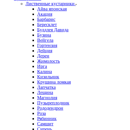
Лиственные кустарники
Айва японская
Акация
Барбарис
Бересклет
Буддлея Давида
Бузина
Вейгела
Гортензия
Дейция
Дерен
Жимолость
Ирга
Калина
Кизильник
Крушина ломкая
Лапчатка
Лещина
Магнолия
Пузыреплодник
Рододендрон
Роза
Рябинник
Самшит
Сирень