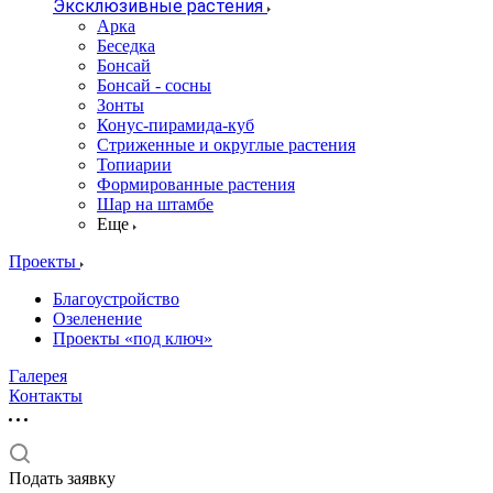
Эксклюзивные растения
Арка
Беседка
Бонсай
Бонсай - сосны
Зонты
Конус-пирамида-куб
Стриженные и округлые растения
Топиарии
Формированные растения
Шар на штамбе
Еще
Проекты
Благоустройство
Озеленение
Проекты «под ключ»
Галерея
Контакты
Подать заявку