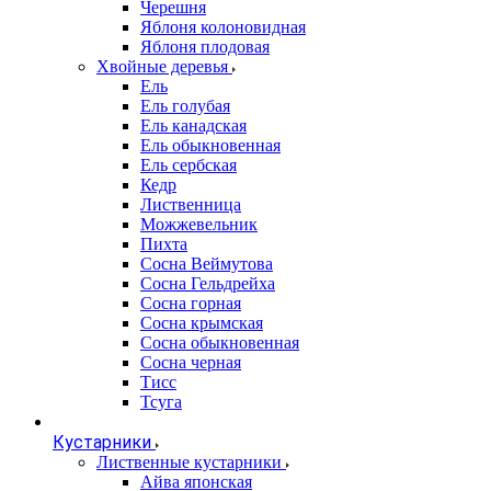
Черешня
Яблоня колоновидная
Яблоня плодовая
Хвойные деревья
Ель
Ель голубая
Ель канадская
Ель обыкновенная
Ель сербская
Кедр
Лиственница
Можжевельник
Пихта
Сосна Веймутова
Сосна Гельдрейха
Сосна горная
Сосна крымская
Сосна обыкновенная
Сосна черная
Тисс
Тсуга
Кустарники
Лиственные кустарники
Айва японская