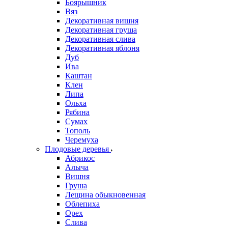
Боярышник
Вяз
Декоративная вишня
Декоративная груша
Декоративная слива
Декоративная яблоня
Дуб
Ива
Каштан
Клен
Липа
Ольха
Рябина
Сумах
Тополь
Черемуха
Плодовые деревья
Абрикос
Алыча
Вишня
Груша
Лещина обыкновенная
Облепиха
Орех
Слива