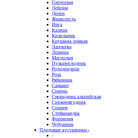
Гортензия
Дейция
Дерен
Жимолость
Ирга
Калина
Кизильник
Крушина ломкая
Лапчатка
Лещина
Магнолия
Пузыреплодник
Рододендрон
Роза
Рябинник
Самшит
Сирень
Смородина альпийская
Снежноягодник
Спирея
Стефанандра
Форзиция
Чубушник
Плодовые кустарники