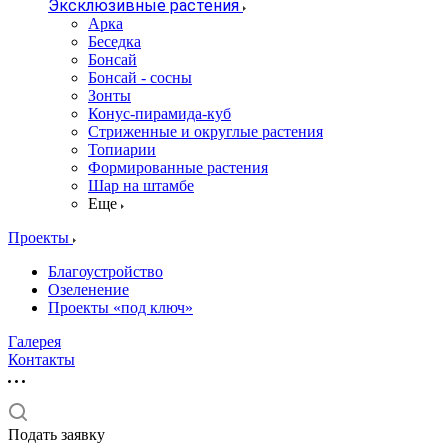
Эксклюзивные растения
Арка
Беседка
Бонсай
Бонсай - сосны
Зонты
Конус-пирамида-куб
Стриженные и округлые растения
Топиарии
Формированные растения
Шар на штамбе
Еще
Проекты
Благоустройство
Озеленение
Проекты «под ключ»
Галерея
Контакты
Подать заявку