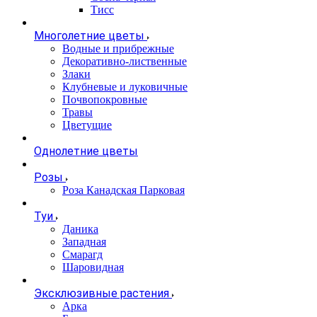
Тисс
Многолетние цветы
Водные и прибрежные
Декоративно-лиственные
Злаки
Клубневые и луковичные
Почвопокровные
Травы
Цветущие
Однолетние цветы
Розы
Роза Канадская Парковая
Туи
Даника
Западная
Смарагд
Шаровидная
Эксклюзивные растения
Арка