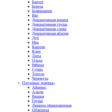
Бархат
Береза
Боярышник
Вяз
Декоративная вишня
Декоративная груша
Декоративная слива
Декоративная яблоня
Дуб
Ива
Каштан
Клен
Липа
Ольха
Рябина
Сумах
Тополь
Черемуха
Плодовые деревья
Абрикос
Алыча
Вишня
Груша
Лещина обыкновенная
Облепиха