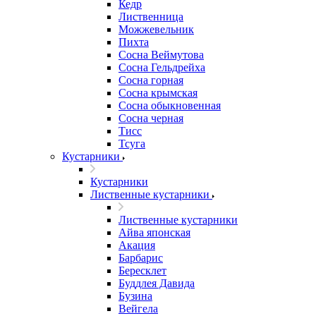
Кедр
Лиственница
Можжевельник
Пихта
Сосна Веймутова
Сосна Гельдрейха
Сосна горная
Сосна крымская
Сосна обыкновенная
Сосна черная
Тисс
Тсуга
Кустарники
Кустарники
Лиственные кустарники
Лиственные кустарники
Айва японская
Акация
Барбарис
Бересклет
Буддлея Давида
Бузина
Вейгела