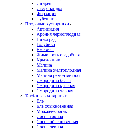
Спирея
Стефанандра
Форзиция
Чубушник
Плодовые кустарники
Актинидия
Арония черноплодная
Виноград
Голубика
Ежевика
Жимолость съедобная
Крыжовник
Малина
Малина желтоплодная
Малина ремонтантная
Смородина белая
Смородина красная
Смородина черная
Хвойные кустарники
Ель
Ель обыкновенная
Можжевельник
Сосна горная
Сосна обыкновенная
Сосна черная