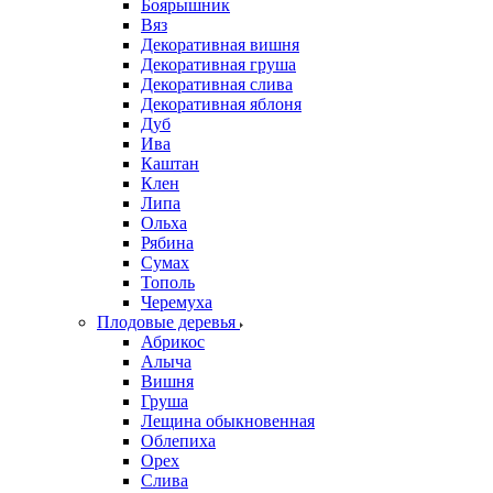
Боярышник
Вяз
Декоративная вишня
Декоративная груша
Декоративная слива
Декоративная яблоня
Дуб
Ива
Каштан
Клен
Липа
Ольха
Рябина
Сумах
Тополь
Черемуха
Плодовые деревья
Абрикос
Алыча
Вишня
Груша
Лещина обыкновенная
Облепиха
Орех
Слива