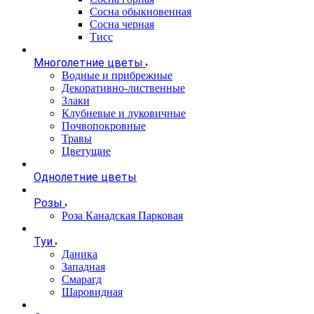
Сосна обыкновенная
Сосна черная
Тисс
Многолетние цветы
Водные и прибрежные
Декоративно-лиственные
Злаки
Клубневые и луковичные
Почвопокровные
Травы
Цветущие
Однолетние цветы
Розы
Роза Канадская Парковая
Туи
Даника
Западная
Смарагд
Шаровидная