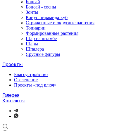
Бонсай
Бонсай - сосны
Зонты
Конус-пирамида-куб
Стриженные и округлые растения
Топиарии
Формированные растения
Шар на штамбе
Шары
Шпалера
Ярусные фигуры
Проекты
Благоустройство
Озеленение
Проекты «под ключ»
Галерея
Контакты