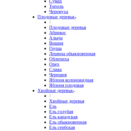
Сумах
Тополь
Черемуха
Плодовые деревья
Плодовые деревья
Абрикос
Алыча
Вишня
Груша
Лещина обыкновенная
Облепиха
Орех
Слива
Черешня
Яблоня колоновидная
Яблоня плодовая
Хвойные деревья
Хвойные деревья
Ель
Ель голубая
Ель канадская
Ель обыкновенная
Ель сербская