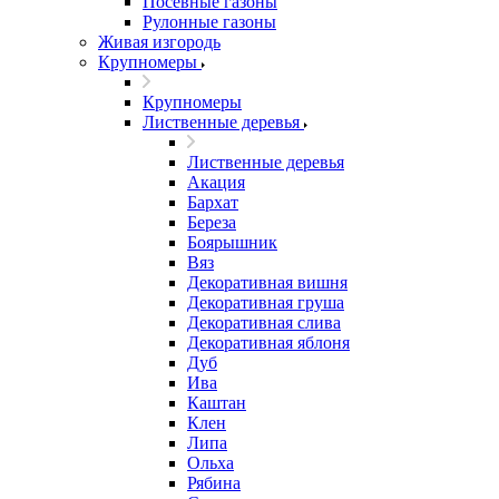
Посевные газоны
Рулонные газоны
Живая изгородь
Крупномеры
Крупномеры
Лиственные деревья
Лиственные деревья
Акация
Бархат
Береза
Боярышник
Вяз
Декоративная вишня
Декоративная груша
Декоративная слива
Декоративная яблоня
Дуб
Ива
Каштан
Клен
Липа
Ольха
Рябина