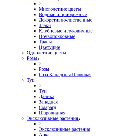
Многолетние цветы
Водные и прибрежные
Декоративно-лиственные
Злаки
Клубневые и луковичные
Почвопокровные
Травы
Цветущие
Однолетние цветы
Розы
Розы
Роза Канадская Парковая
Туи
Туи
Даника
Западная
Смарагд
Шаровидная
Эксклюзивные растения
Эксклюзивные растения
Арка