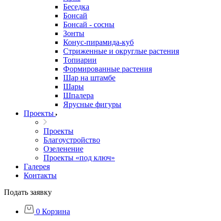
Беседка
Бонсай
Бонсай - сосны
Зонты
Конус-пирамида-куб
Стриженные и округлые растения
Топиарии
Формированные растения
Шар на штамбе
Шары
Шпалера
Ярусные фигуры
Проекты
Проекты
Благоустройство
Озеленение
Проекты «под ключ»
Галерея
Контакты
Подать заявку
0
Корзина