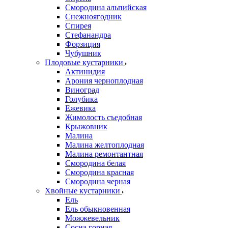
Смородина альпийская
Снежноягодник
Спирея
Стефанандра
Форзиция
Чубушник
Плодовые кустарники
Актинидия
Арония черноплодная
Виноград
Голубика
Ежевика
Жимолость съедобная
Крыжовник
Малина
Малина желтоплодная
Малина ремонтантная
Смородина белая
Смородина красная
Смородина черная
Хвойные кустарники
Ель
Ель обыкновенная
Можжевельник
Сосна горная