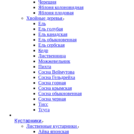
Черешня
Яблоня колоновидная
Яблоня плодовая
Хвойные деревья
Ель
Ель голубая
Ель канадская
Ель обыкновенная
Ель сербская
Кедр
Лиственница
Можжевельник
Пихта
Сосна Веймутова
Сосна Гельдрейха
Сосна горная
Сосна крымская
Сосна обыкновенная
Сосна черная
Тисс
Тсуга
Кустарники
Лиственные кустарники
Айва японская