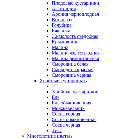
Плодовые кустарники
Актинидия
Арония черноплодная
Виноград
Голубика
Ежевика
Жимолость съедобная
Крыжовник
Малина
Малина желтоплодная
Малина ремонтантная
Смородина белая
Смородина красная
Смородина черная
Хвойные кустарники
Хвойные кустарники
Ель
Ель обыкновенная
Можжевельник
Сосна горная
Сосна обыкновенная
Сосна черная
Тисс
Многолетние цветы