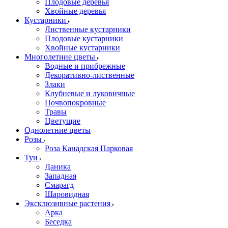
Плодовые деревья
Хвойные деревья
Кустарники
Лиственные кустарники
Плодовые кустарники
Хвойные кустарники
Многолетние цветы
Водные и прибрежные
Декоративно-лиственные
Злаки
Клубневые и луковичные
Почвопокровные
Травы
Цветущие
Однолетние цветы
Розы
Роза Канадская Парковая
Туи
Даника
Западная
Смарагд
Шаровидная
Эксклюзивные растения
Арка
Беседка