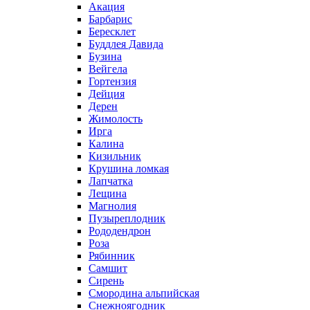
Акация
Барбарис
Бересклет
Буддлея Давида
Бузина
Вейгела
Гортензия
Дейция
Дерен
Жимолость
Ирга
Калина
Кизильник
Крушина ломкая
Лапчатка
Лещина
Магнолия
Пузыреплодник
Рододендрон
Роза
Рябинник
Самшит
Сирень
Смородина альпийская
Снежноягодник