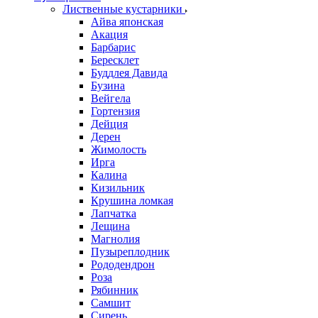
Лиственные кустарники
Айва японская
Акация
Барбарис
Бересклет
Буддлея Давида
Бузина
Вейгела
Гортензия
Дейция
Дерен
Жимолость
Ирга
Калина
Кизильник
Крушина ломкая
Лапчатка
Лещина
Магнолия
Пузыреплодник
Рододендрон
Роза
Рябинник
Самшит
Сирень