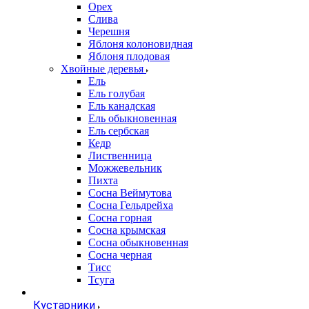
Орех
Слива
Черешня
Яблоня колоновидная
Яблоня плодовая
Хвойные деревья
Ель
Ель голубая
Ель канадская
Ель обыкновенная
Ель сербская
Кедр
Лиственница
Можжевельник
Пихта
Сосна Веймутова
Сосна Гельдрейха
Сосна горная
Сосна крымская
Сосна обыкновенная
Сосна черная
Тисс
Тсуга
Кустарники