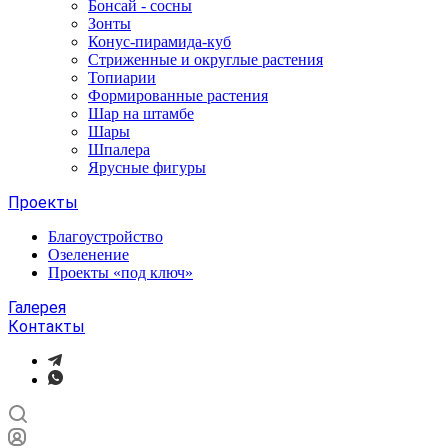
Бонсай - сосны
Зонты
Конус-пирамида-куб
Стриженные и округлые растения
Топиарии
Формированные растения
Шар на штамбе
Шары
Шпалера
Ярусные фигуры
Проекты
Благоустройство
Озеленение
Проекты «под ключ»
Галерея
Контакты