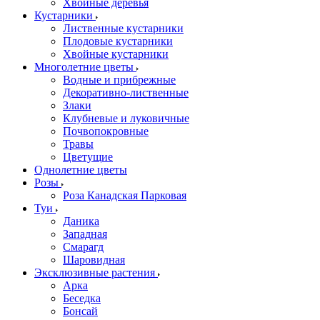
Хвойные деревья
Кустарники
Лиственные кустарники
Плодовые кустарники
Хвойные кустарники
Многолетние цветы
Водные и прибрежные
Декоративно-лиственные
Злаки
Клубневые и луковичные
Почвопокровные
Травы
Цветущие
Однолетние цветы
Розы
Роза Канадская Парковая
Туи
Даника
Западная
Смарагд
Шаровидная
Эксклюзивные растения
Арка
Беседка
Бонсай