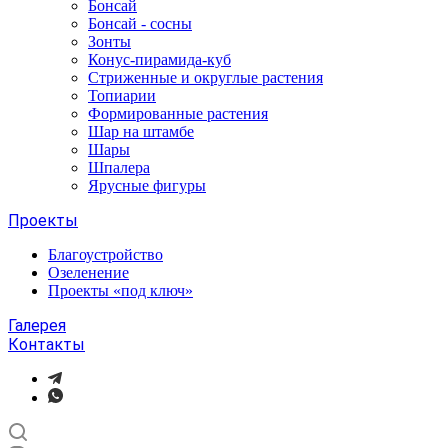
Бонсай
Бонсай - сосны
Зонты
Конус-пирамида-куб
Стриженные и округлые растения
Топиарии
Формированные растения
Шар на штамбе
Шары
Шпалера
Ярусные фигуры
Проекты
Благоустройство
Озеленение
Проекты «под ключ»
Галерея
Контакты