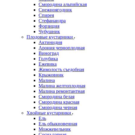
Смородина альпийская
Снежноягодник
Спирея
Стефанандра
Форзиция
Чубушник
Плодовые кустарники
Актинидия
Арония черноплодная
Виноград
Голубика
Ежевика
Жимолость съедобная
Крыжовник
Малина
Малина желтоплодная
Малина ремонтантная
Смородина белая
Смородина красная
Смородина черная
Хвойные кустарники
Ель
Ель обыкновенная
Можжевельник
Сосна горная