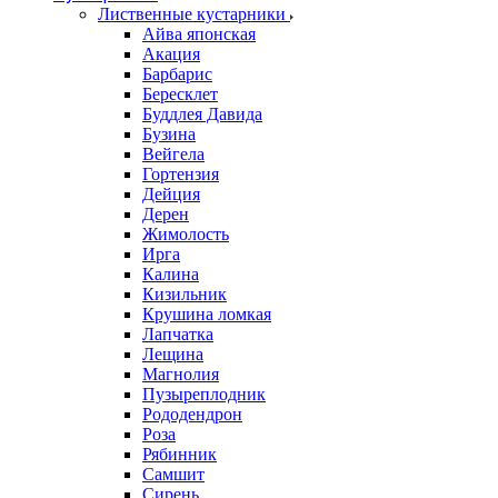
Лиственные кустарники
Айва японская
Акация
Барбарис
Бересклет
Буддлея Давида
Бузина
Вейгела
Гортензия
Дейция
Дерен
Жимолость
Ирга
Калина
Кизильник
Крушина ломкая
Лапчатка
Лещина
Магнолия
Пузыреплодник
Рододендрон
Роза
Рябинник
Самшит
Сирень