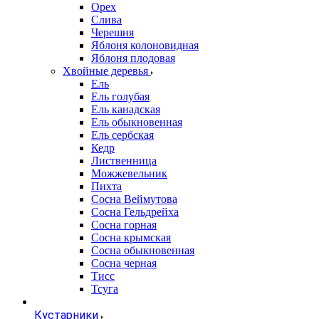
Орех
Слива
Черешня
Яблоня колоновидная
Яблоня плодовая
Хвойные деревья
Ель
Ель голубая
Ель канадская
Ель обыкновенная
Ель сербская
Кедр
Лиственница
Можжевельник
Пихта
Сосна Веймутова
Сосна Гельдрейха
Сосна горная
Сосна крымская
Сосна обыкновенная
Сосна черная
Тисс
Тсуга
Кустарники