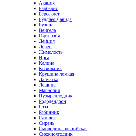
Акация
Барбарис
Бересклет
Буддлея Давида
Бузина
Вейгела
Гортензия
Дейция
Дерен
Жимолость
Ирга
Калина
Кизильник
Крушина ломкая
Лапчатка
Лещина
Магнолия
Пузыреплодник
Рододендрон
Роза
Рябинник
Самшит
Сирень
Смородина альпийская
Снежноягодник