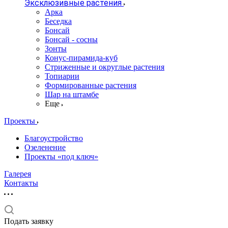
Эксклюзивные растения
Арка
Беседка
Бонсай
Бонсай - сосны
Зонты
Конус-пирамида-куб
Стриженные и округлые растения
Топиарии
Формированные растения
Шар на штамбе
Еще
Проекты
Благоустройство
Озеленение
Проекты «под ключ»
Галерея
Контакты
Подать заявку