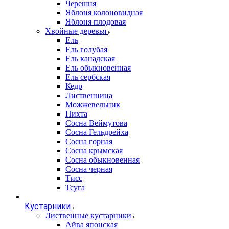
Черешня
Яблоня колоновидная
Яблоня плодовая
Хвойные деревья
Ель
Ель голубая
Ель канадская
Ель обыкновенная
Ель сербская
Кедр
Лиственница
Можжевельник
Пихта
Сосна Веймутова
Сосна Гельдрейха
Сосна горная
Сосна крымская
Сосна обыкновенная
Сосна черная
Тисс
Тсуга
Кустарники
Лиственные кустарники
Айва японская