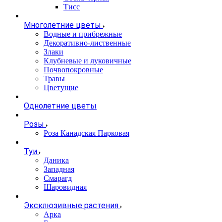
Тисс
Многолетние цветы
Водные и прибрежные
Декоративно-лиственные
Злаки
Клубневые и луковичные
Почвопокровные
Травы
Цветущие
Однолетние цветы
Розы
Роза Канадская Парковая
Туи
Даника
Западная
Смарагд
Шаровидная
Эксклюзивные растения
Арка