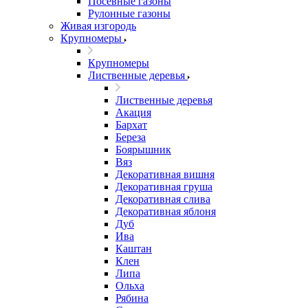
Посевные газоны
Рулонные газоны
Живая изгородь
Крупномеры
Крупномеры
Лиственные деревья
Лиственные деревья
Акация
Бархат
Береза
Боярышник
Вяз
Декоративная вишня
Декоративная груша
Декоративная слива
Декоративная яблоня
Дуб
Ива
Каштан
Клен
Липа
Ольха
Рябина