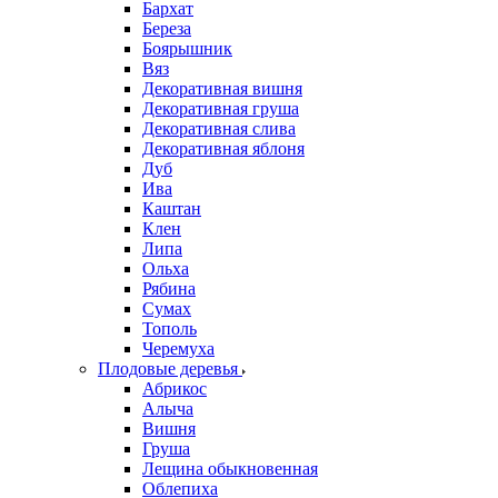
Бархат
Береза
Боярышник
Вяз
Декоративная вишня
Декоративная груша
Декоративная слива
Декоративная яблоня
Дуб
Ива
Каштан
Клен
Липа
Ольха
Рябина
Сумах
Тополь
Черемуха
Плодовые деревья
Абрикос
Алыча
Вишня
Груша
Лещина обыкновенная
Облепиха