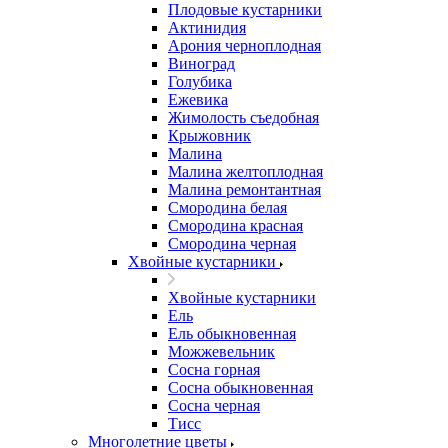
Плодовые кустарники
Актинидия
Арония черноплодная
Виноград
Голубика
Ежевика
Жимолость съедобная
Крыжовник
Малина
Малина желтоплодная
Малина ремонтантная
Смородина белая
Смородина красная
Смородина черная
Хвойные кустарники
Хвойные кустарники
Ель
Ель обыкновенная
Можжевельник
Сосна горная
Сосна обыкновенная
Сосна черная
Тисс
Многолетние цветы