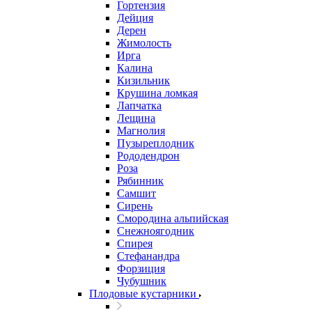
Гортензия
Дейция
Дерен
Жимолость
Ирга
Калина
Кизильник
Крушина ломкая
Лапчатка
Лещина
Магнолия
Пузыреплодник
Рододендрон
Роза
Рябинник
Самшит
Сирень
Смородина альпийская
Снежноягодник
Спирея
Стефанандра
Форзиция
Чубушник
Плодовые кустарники