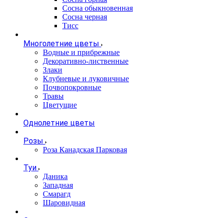
Сосна обыкновенная
Сосна черная
Тисс
Многолетние цветы
Водные и прибрежные
Декоративно-лиственные
Злаки
Клубневые и луковичные
Почвопокровные
Травы
Цветущие
Однолетние цветы
Розы
Роза Канадская Парковая
Туи
Даника
Западная
Смарагд
Шаровидная