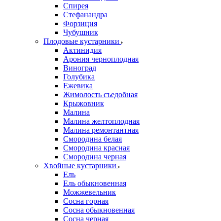
Спирея
Стефанандра
Форзиция
Чубушник
Плодовые кустарники
Актинидия
Арония черноплодная
Виноград
Голубика
Ежевика
Жимолость съедобная
Крыжовник
Малина
Малина желтоплодная
Малина ремонтантная
Смородина белая
Смородина красная
Смородина черная
Хвойные кустарники
Ель
Ель обыкновенная
Можжевельник
Сосна горная
Сосна обыкновенная
Сосна черная