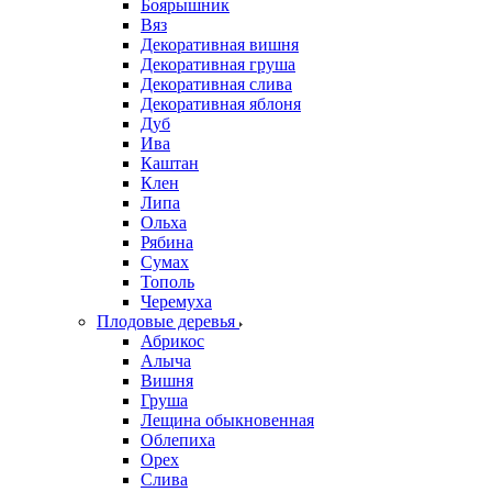
Боярышник
Вяз
Декоративная вишня
Декоративная груша
Декоративная слива
Декоративная яблоня
Дуб
Ива
Каштан
Клен
Липа
Ольха
Рябина
Сумах
Тополь
Черемуха
Плодовые деревья
Абрикос
Алыча
Вишня
Груша
Лещина обыкновенная
Облепиха
Орех
Слива