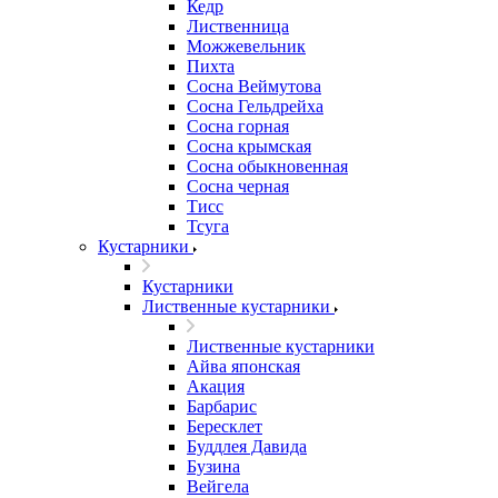
Кедр
Лиственница
Можжевельник
Пихта
Сосна Веймутова
Сосна Гельдрейха
Сосна горная
Сосна крымская
Сосна обыкновенная
Сосна черная
Тисс
Тсуга
Кустарники
Кустарники
Лиственные кустарники
Лиственные кустарники
Айва японская
Акация
Барбарис
Бересклет
Буддлея Давида
Бузина
Вейгела