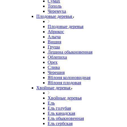
Сумах
Тополь
Черемуха
Плодовые деревья
Плодовые деревья
Абрикос
Алыча
Вишня
Груша
Лещина обыкновенная
Облепиха
Орех
Слива
Черешня
Яблоня колоновидная
Яблоня плодовая
Хвойные деревья
Хвойные деревья
Ель
Ель голубая
Ель канадская
Ель обыкновенная
Ель сербская