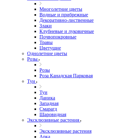
Многолетние цветы
Водные и прибрежные
Декоративно-лиственные
Злаки
Клубневые и луковичные
Почвопокровные
Травы
Цветущие
Однолетние цветы
Розы
Розы
Роза Канадская Парковая
Туи
Туи
Даника
Западная
Смарагд
Шаровидная
Эксклюзивные растения
Эксклюзивные растения
Арка