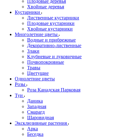
Плодовые деревья
Хвойные деревья
Кустарники
Лиственные кустарники
Плодовые кустарники
Хвойные кустарники
Многолетние цветы
Водные и прибрежные
Декоративно-лиственные
Злаки
Клубневые и луковичные
Почвопокровные
Травы
Цветущие
Однолетние цветы
Розы
Роза Канадская Парковая
Туи
Даника
Западная
Смарагд
Шаровидная
Эксклюзивные растения
Арка
Беседка