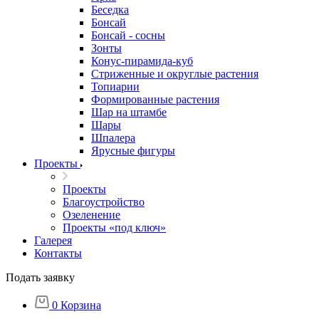
Беседка
Бонсай
Бонсай - сосны
Зонты
Конус-пирамида-куб
Стриженные и округлые растения
Топиарии
Формированные растения
Шар на штамбе
Шары
Шпалера
Ярусные фигуры
Проекты
Проекты
Благоустройство
Озеленение
Проекты «под ключ»
Галерея
Контакты
Подать заявку
0
Корзина