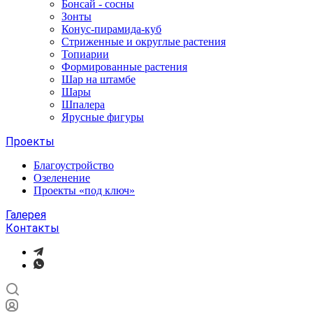
Бонсай - сосны
Зонты
Конус-пирамида-куб
Стриженные и округлые растения
Топиарии
Формированные растения
Шар на штамбе
Шары
Шпалера
Ярусные фигуры
Проекты
Благоустройство
Озеленение
Проекты «под ключ»
Галерея
Контакты