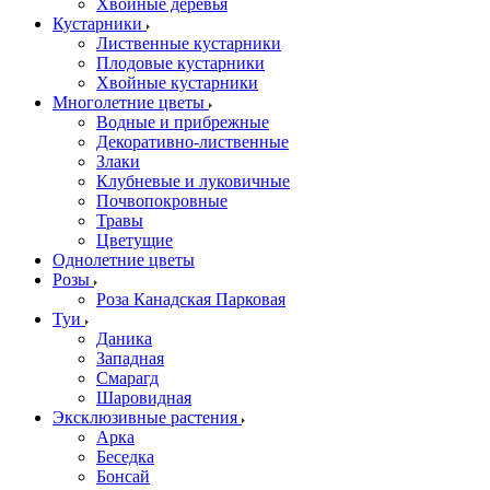
Хвойные деревья
Кустарники
Лиственные кустарники
Плодовые кустарники
Хвойные кустарники
Многолетние цветы
Водные и прибрежные
Декоративно-лиственные
Злаки
Клубневые и луковичные
Почвопокровные
Травы
Цветущие
Однолетние цветы
Розы
Роза Канадская Парковая
Туи
Даника
Западная
Смарагд
Шаровидная
Эксклюзивные растения
Арка
Беседка
Бонсай