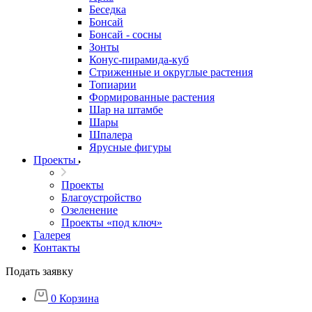
Беседка
Бонсай
Бонсай - сосны
Зонты
Конус-пирамида-куб
Стриженные и округлые растения
Топиарии
Формированные растения
Шар на штамбе
Шары
Шпалера
Ярусные фигуры
Проекты
Проекты
Благоустройство
Озеленение
Проекты «под ключ»
Галерея
Контакты
Подать заявку
0
Корзина