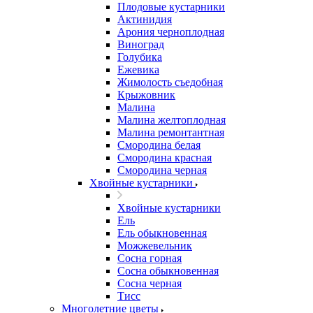
Плодовые кустарники
Актинидия
Арония черноплодная
Виноград
Голубика
Ежевика
Жимолость съедобная
Крыжовник
Малина
Малина желтоплодная
Малина ремонтантная
Смородина белая
Смородина красная
Смородина черная
Хвойные кустарники
Хвойные кустарники
Ель
Ель обыкновенная
Можжевельник
Сосна горная
Сосна обыкновенная
Сосна черная
Тисс
Многолетние цветы