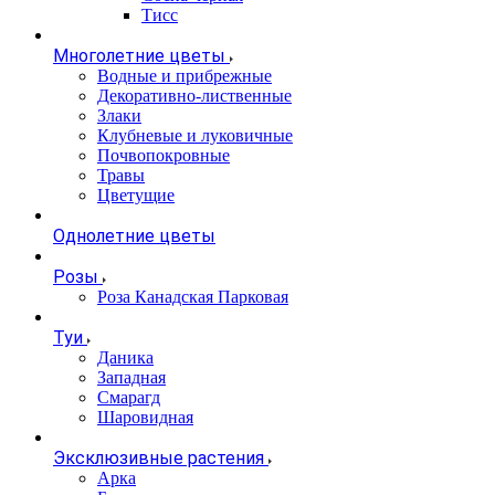
Тисс
Многолетние цветы
Водные и прибрежные
Декоративно-лиственные
Злаки
Клубневые и луковичные
Почвопокровные
Травы
Цветущие
Однолетние цветы
Розы
Роза Канадская Парковая
Туи
Даника
Западная
Смарагд
Шаровидная
Эксклюзивные растения
Арка