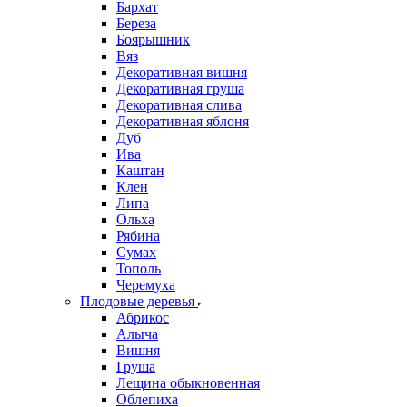
Бархат
Береза
Боярышник
Вяз
Декоративная вишня
Декоративная груша
Декоративная слива
Декоративная яблоня
Дуб
Ива
Каштан
Клен
Липа
Ольха
Рябина
Сумах
Тополь
Черемуха
Плодовые деревья
Абрикос
Алыча
Вишня
Груша
Лещина обыкновенная
Облепиха