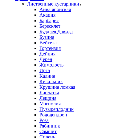
Лиственные кустарники
Айва японская
Акация
Барбарис
Бересклет
Буддлея Давида
Бузина
Вейгела
Гортензия
Дейция
Дерен
Жимолость
Ирга
Калина
Кизильник
Крушина ломкая
Лапчатка
Лещина
Магнолия
Пузыреплодник
Рододендрон
Роза
Рябинник
Самшит
Сирень