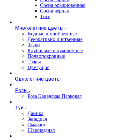
Сосна обыкновенная
Сосна черная
Тисс
Многолетние цветы
Водные и прибрежные
Декоративно-лиственные
Злаки
Клубневые и луковичные
Почвопокровные
Травы
Цветущие
Однолетние цветы
Розы
Роза Канадская Парковая
Туи
Даника
Западная
Смарагд
Шаровидная