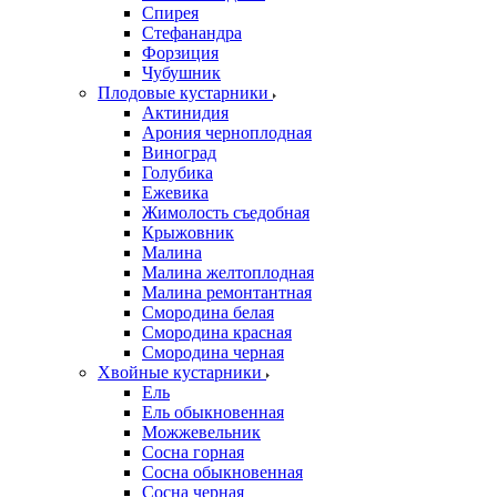
Спирея
Стефанандра
Форзиция
Чубушник
Плодовые кустарники
Актинидия
Арония черноплодная
Виноград
Голубика
Ежевика
Жимолость съедобная
Крыжовник
Малина
Малина желтоплодная
Малина ремонтантная
Смородина белая
Смородина красная
Смородина черная
Хвойные кустарники
Ель
Ель обыкновенная
Можжевельник
Сосна горная
Сосна обыкновенная
Сосна черная