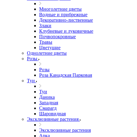
Многолетние цветы
Водные и прибрежные
Декоративно-лиственные
Злаки
Клубневые и луковичные
Почвопокровные
Травы
Цветущие
Однолетние цветы
Розы
Розы
Роза Канадская Парковая
Туи
Туи
Даника
Западная
Смарагд
Шаровидная
Эксклюзивные растения
Эксклюзивные растения
Арка