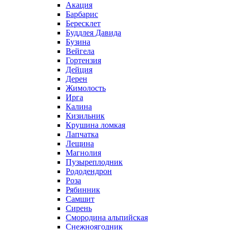
Акация
Барбарис
Бересклет
Буддлея Давида
Бузина
Вейгела
Гортензия
Дейция
Дерен
Жимолость
Ирга
Калина
Кизильник
Крушина ломкая
Лапчатка
Лещина
Магнолия
Пузыреплодник
Рододендрон
Роза
Рябинник
Самшит
Сирень
Смородина альпийская
Снежноягодник