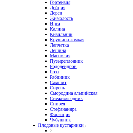
Гортензия
Дейция
Дерен
Жимолость
Ирга
Калина
Кизильник
Крушина ломкая
Лапчатка
Лещина
Магнолия
Пузыреплодник
Рододендрон
Роза
Рябинник
Самшит
Сирень
Смородина альпийская
Снежноягодник
Спирея
Стефанандра
Форзиция
Чубушник
Плодовые кустарники