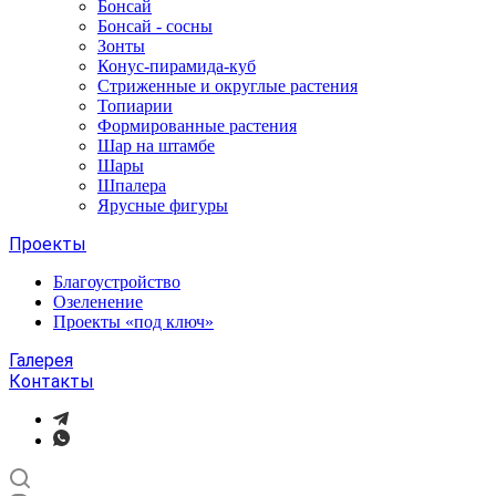
Бонсай
Бонсай - сосны
Зонты
Конус-пирамида-куб
Стриженные и округлые растения
Топиарии
Формированные растения
Шар на штамбе
Шары
Шпалера
Ярусные фигуры
Проекты
Благоустройство
Озеленение
Проекты «под ключ»
Галерея
Контакты