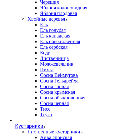
Черешня
Яблоня колоновидная
Яблоня плодовая
Хвойные деревья
Ель
Ель голубая
Ель канадская
Ель обыкновенная
Ель сербская
Кедр
Лиственница
Можжевельник
Пихта
Сосна Веймутова
Сосна Гельдрейха
Сосна горная
Сосна крымская
Сосна обыкновенная
Сосна черная
Тисс
Тсуга
Кустарники
Лиственные кустарники
Айва японская