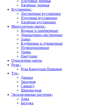
Плодовые деревья
Хвойные деревья
Кустарники
Лиственные кустарники
Плодовые кустарники
Хвойные кустарники
Многолетние цветы
Водные и прибрежные
Декоративно-лиственные
Злаки
Клубневые и луковичные
Почвопокровные
Травы
Цветущие
Однолетние цветы
Розы
Роза Канадская Парковая
Туи
Даника
Западная
Смарагд
Шаровидная
Эксклюзивные растения
Арка
Беседка