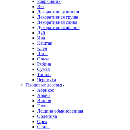
Боярышник
Вяз
Декоративная вишня
Декоративная груша
Декоративная слива
Декоративная яблоня
Дуб
Ива
Каштан
Клен
Липа
Ольха
Рябина
Сумах
Тополь
Черемуха
Плодовые деревья
Абрикос
Алыча
Вишня
Груша
Лещина обыкновенная
Облепиха
Орех
Слива