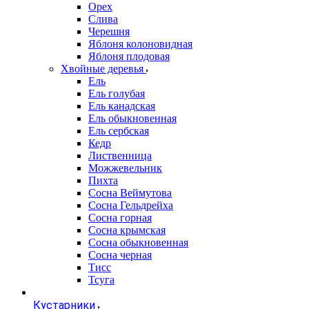
Орех
Слива
Черешня
Яблоня колоновидная
Яблоня плодовая
Хвойные деревья
Ель
Ель голубая
Ель канадская
Ель обыкновенная
Ель сербская
Кедр
Лиственница
Можжевельник
Пихта
Сосна Веймутова
Сосна Гельдрейха
Сосна горная
Сосна крымская
Сосна обыкновенная
Сосна черная
Тисс
Тсуга
Кустарники