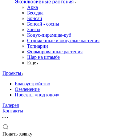
Эксклюзивные растения
Арка
Беседка
Бонсай
Бонсай - сосны
Зонты
Конус-пирамида-куб
Стриженные и округлые растения
Топиарии
Формированные растения
Шар на штамбе
Еще
Проекты
Благоустройство
Озеленение
Проекты «под ключ»
Галерея
Контакты
Подать заявку