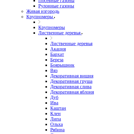
Посевные газоны
Рулонные газоны
Живая изгородь
Крупномеры
Крупномеры
Лиственные деревья
Лиственные деревья
Акация
Бархат
Береза
Боярышник
Вяз
Декоративная вишня
Декоративная груша
Декоративная слива
Декоративная яблоня
Дуб
Ива
Каштан
Клен
Липа
Ольха
Рябина