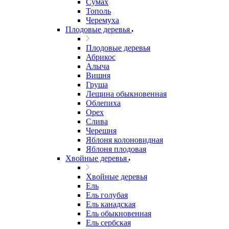
Сумах
Тополь
Черемуха
Плодовые деревья
Плодовые деревья
Абрикос
Алыча
Вишня
Груша
Лещина обыкновенная
Облепиха
Орех
Слива
Черешня
Яблоня колоновидная
Яблоня плодовая
Хвойные деревья
Хвойные деревья
Ель
Ель голубая
Ель канадская
Ель обыкновенная
Ель сербская