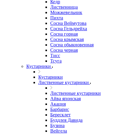
Кедр
Лиственница
Можжевельник
Пихта
Сосна Веймутова
Сосна Гельдрейха
Сосна горная
Сосна крымская
Сосна обыкновенная
Сосна черная
Тисс
Тсуга
Кустарники
Кустарники
Лиственные кустарники
Лиственные кустарники
Айва японская
Акация
Барбарис
Бересклет
Буддлея Давида
Бузина
Вейгела