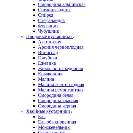
Смородина альпийская
Снежноягодник
Спирея
Стефанандра
Форзиция
Чубушник
Плодовые кустарники
Актинидия
Арония черноплодная
Виноград
Голубика
Ежевика
Жимолость съедобная
Крыжовник
Малина
Малина желтоплодная
Малина ремонтантная
Смородина белая
Смородина красная
Смородина черная
Хвойные кустарники
Ель
Ель обыкновенная
Можжевельник
Сосна горная