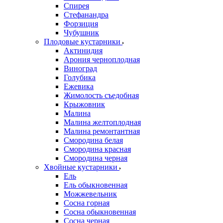
Спирея
Стефанандра
Форзиция
Чубушник
Плодовые кустарники
Актинидия
Арония черноплодная
Виноград
Голубика
Ежевика
Жимолость съедобная
Крыжовник
Малина
Малина желтоплодная
Малина ремонтантная
Смородина белая
Смородина красная
Смородина черная
Хвойные кустарники
Ель
Ель обыкновенная
Можжевельник
Сосна горная
Сосна обыкновенная
Сосна черная