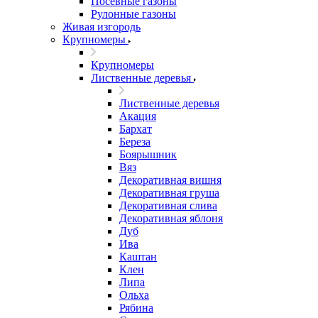
Посевные газоны
Рулонные газоны
Живая изгородь
Крупномеры
Крупномеры
Лиственные деревья
Лиственные деревья
Акация
Бархат
Береза
Боярышник
Вяз
Декоративная вишня
Декоративная груша
Декоративная слива
Декоративная яблоня
Дуб
Ива
Каштан
Клен
Липа
Ольха
Рябина