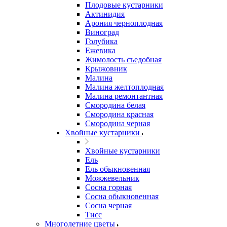
Плодовые кустарники
Актинидия
Арония черноплодная
Виноград
Голубика
Ежевика
Жимолость съедобная
Крыжовник
Малина
Малина желтоплодная
Малина ремонтантная
Смородина белая
Смородина красная
Смородина черная
Хвойные кустарники
Хвойные кустарники
Ель
Ель обыкновенная
Можжевельник
Сосна горная
Сосна обыкновенная
Сосна черная
Тисс
Многолетние цветы