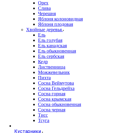
Орех
Слива
Черешня
Яблоня колоновидная
Яблоня плодовая
Хвойные деревья
Ель
Ель голубая
Ель канадская
Ель обыкновенная
Ель сербская
Кедр
Лиственница
Можжевельник
Пихта
Сосна Веймутова
Сосна Гельдрейха
Сосна горная
Сосна крымская
Сосна обыкновенная
Сосна черная
Тисс
Тсуга
Кустарники