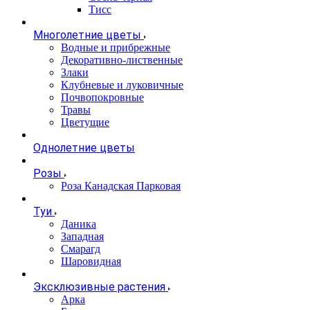
Тисс
Многолетние цветы
Водные и прибрежные
Декоративно-лиственные
Злаки
Клубневые и луковичные
Почвопокровные
Травы
Цветущие
Однолетние цветы
Розы
Роза Канадская Парковая
Туи
Даника
Западная
Смарагд
Шаровидная
Эксклюзивные растения
Арка