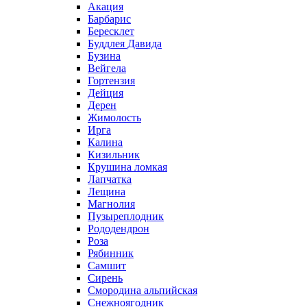
Акация
Барбарис
Бересклет
Буддлея Давида
Бузина
Вейгела
Гортензия
Дейция
Дерен
Жимолость
Ирга
Калина
Кизильник
Крушина ломкая
Лапчатка
Лещина
Магнолия
Пузыреплодник
Рододендрон
Роза
Рябинник
Самшит
Сирень
Смородина альпийская
Снежноягодник