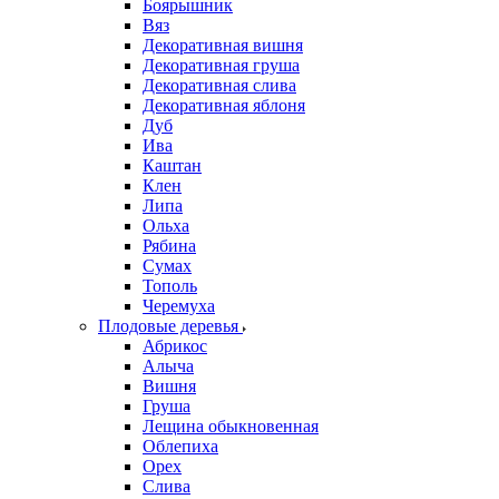
Боярышник
Вяз
Декоративная вишня
Декоративная груша
Декоративная слива
Декоративная яблоня
Дуб
Ива
Каштан
Клен
Липа
Ольха
Рябина
Сумах
Тополь
Черемуха
Плодовые деревья
Абрикос
Алыча
Вишня
Груша
Лещина обыкновенная
Облепиха
Орех
Слива