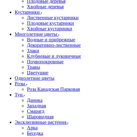
Плодовые деревья
Хвойные деревья
Кустарники
Лиственные кустарники
Плодовые кустарники
Хвойные кустарники
Многолетние цветы
Водные и прибрежные
Декоративно-лиственные
Злаки
Клубневые и луковичные
Почвопокровные
Травы
Цветущие
Однолетние цветы
Розы
Роза Канадская Парковая
Туи
Даника
Западная
Смарагд
Шаровидная
Эксклюзивные растения
Арка
Беседка