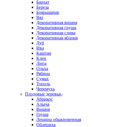
Бархат
Береза
Боярышник
Вяз
Декоративная вишня
Декоративная груша
Декоративная слива
Декоративная яблоня
Дуб
Ива
Каштан
Клен
Липа
Ольха
Рябина
Сумах
Тополь
Черемуха
Плодовые деревья
Абрикос
Алыча
Вишня
Груша
Лещина обыкновенная
Облепиха