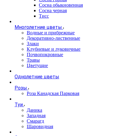
Сосна обыкновенная
Сосна черная
Тисс
Многолетние цветы
Водные и прибрежные
Декоративно-лиственные
Злаки
Клубневые и луковичные
Почвопокровные
Травы
Цветущие
Однолетние цветы
Розы
Роза Канадская Парковая
Туи
Даника
Западная
Смарагд
Шаровидная