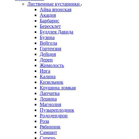
Лиственные кустарники
Айва японская
Акация
Барбарис
Бересклет
Буддлея Давида
Бузина
Вейгела
Гортензия
Дейция
Дерен
Жимолость
Ирга
Калина
Кизильник
Крушина ломкая
Лапчатка
Лещина
Магнолия
Пузыреплодник
Рододендрон
Роза
Рябинник
Самшит
Сирень