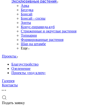
Эксклюзивные растения
Арка
Беседка
Бонсай
Бонсай - сосны
Зонты
Конус-пирамида-куб
Стриженные и округлые растения
Топиарии
Формированные растения
Шар на штамбе
Еще
Проекты
Благоустройство
Озеленение
Проекты «под ключ»
Галерея
Контакты
Подать заявку