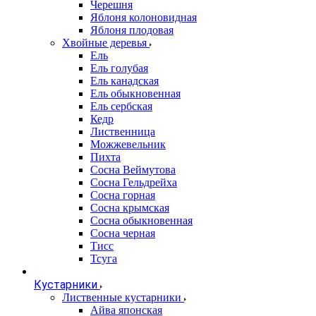
Черешня
Яблоня колоновидная
Яблоня плодовая
Хвойные деревья
Ель
Ель голубая
Ель канадская
Ель обыкновенная
Ель сербская
Кедр
Лиственница
Можжевельник
Пихта
Сосна Веймутова
Сосна Гельдрейха
Сосна горная
Сосна крымская
Сосна обыкновенная
Сосна черная
Тисс
Тсуга
Кустарники
Лиственные кустарники
Айва японская