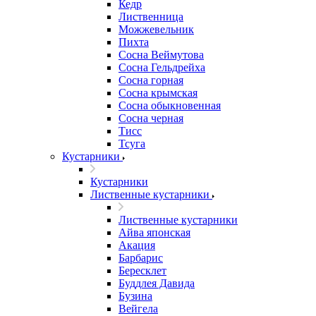
Кедр
Лиственница
Можжевельник
Пихта
Сосна Веймутова
Сосна Гельдрейха
Сосна горная
Сосна крымская
Сосна обыкновенная
Сосна черная
Тисс
Тсуга
Кустарники
Кустарники
Лиственные кустарники
Лиственные кустарники
Айва японская
Акация
Барбарис
Бересклет
Буддлея Давида
Бузина
Вейгела