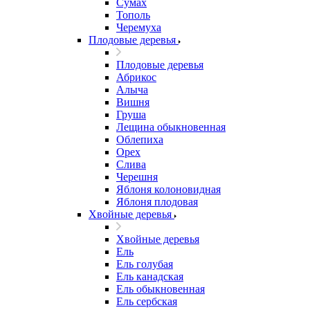
Сумах
Тополь
Черемуха
Плодовые деревья
Плодовые деревья
Абрикос
Алыча
Вишня
Груша
Лещина обыкновенная
Облепиха
Орех
Слива
Черешня
Яблоня колоновидная
Яблоня плодовая
Хвойные деревья
Хвойные деревья
Ель
Ель голубая
Ель канадская
Ель обыкновенная
Ель сербская