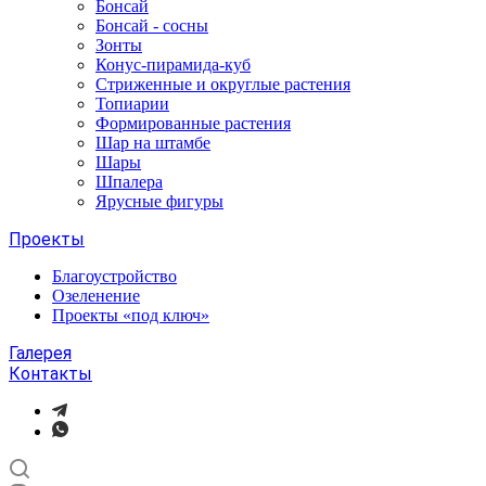
Бонсай
Бонсай - сосны
Зонты
Конус-пирамида-куб
Стриженные и округлые растения
Топиарии
Формированные растения
Шар на штамбе
Шары
Шпалера
Ярусные фигуры
Проекты
Благоустройство
Озеленение
Проекты «под ключ»
Галерея
Контакты