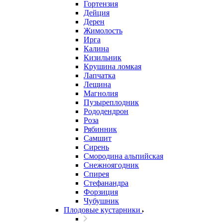
Гортензия
Дейция
Дерен
Жимолость
Ирга
Калина
Кизильник
Крушина ломкая
Лапчатка
Лещина
Магнолия
Пузыреплодник
Рододендрон
Роза
Рябинник
Самшит
Сирень
Смородина альпийская
Снежноягодник
Спирея
Стефанандра
Форзиция
Чубушник
Плодовые кустарники