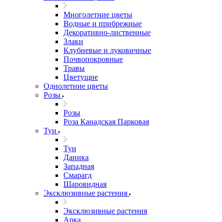
Многолетние цветы
Водные и прибрежные
Декоративно-лиственные
Злаки
Клубневые и луковичные
Почвопокровные
Травы
Цветущие
Однолетние цветы
Розы
Розы
Роза Канадская Парковая
Туи
Туи
Даника
Западная
Смарагд
Шаровидная
Эксклюзивные растения
Эксклюзивные растения
Арка