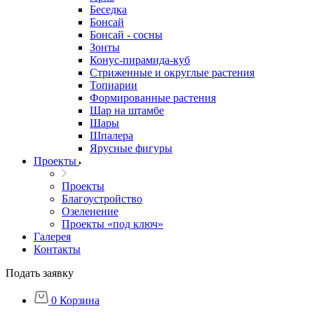
Беседка
Бонсай
Бонсай - сосны
Зонты
Конус-пирамида-куб
Стриженные и округлые растения
Топиарии
Формированные растения
Шар на штамбе
Шары
Шпалера
Ярусные фигуры
Проекты
Проекты
Благоустройство
Озеленение
Проекты «под ключ»
Галерея
Контакты
Подать заявку
0
Корзина