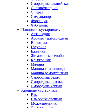
Смородина альпийская
Снежноягодник
Спирея
Стефанандра
Форзиция
Чубушник
Плодовые кустарники
Актинидия
Арония черноплодная
Виноград
Голубика
Ежевика
Жимолость съедобная
Крыжовник
Малина
Малина желтоплодная
Малина ремонтантная
Смородина белая
Смородина красная
Смородина черная
Хвойные кустарники
Ель
Ель обыкновенная
Можжевельник
Сосна горная