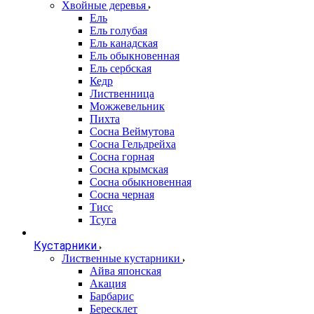
Хвойные деревья
Ель
Ель голубая
Ель канадская
Ель обыкновенная
Ель сербская
Кедр
Лиственница
Можжевельник
Пихта
Сосна Веймутова
Сосна Гельдрейха
Сосна горная
Сосна крымская
Сосна обыкновенная
Сосна черная
Тисс
Тсуга
Кустарники
Лиственные кустарники
Айва японская
Акация
Барбарис
Бересклет