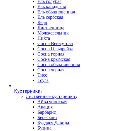
Ель голубая
Ель канадская
Ель обыкновенная
Ель сербская
Кедр
Лиственница
Можжевельник
Пихта
Сосна Веймутова
Сосна Гельдрейха
Сосна горная
Сосна крымская
Сосна обыкновенная
Сосна черная
Тисс
Тсуга
Кустарники
Лиственные кустарники
Айва японская
Акация
Барбарис
Бересклет
Буддлея Давида
Бузина