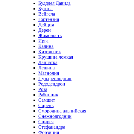
Буддлея Давида
Бузина
Вейгела
Гортензия
Дейция
Дерен
Жимолость
Ирга
Калина
Кизильник
Крушина ломкая
Лапчатка
Лещина
Магнолия
Пузыреплодник
Рододендрон
Роза
Рябинник
Самшит
Сирень
Смородина альпийская
Снежноягодник
Спирея
Стефанандра
Форзиция