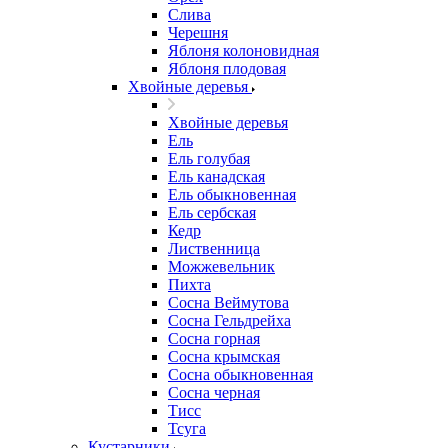
Слива
Черешня
Яблоня колоновидная
Яблоня плодовая
Хвойные деревья
Хвойные деревья
Ель
Ель голубая
Ель канадская
Ель обыкновенная
Ель сербская
Кедр
Лиственница
Можжевельник
Пихта
Сосна Веймутова
Сосна Гельдрейха
Сосна горная
Сосна крымская
Сосна обыкновенная
Сосна черная
Тисс
Тсуга
Кустарники