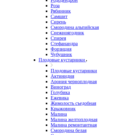
Рододендрон
Роза
Рябинник
Самшит
Сирень
Смородина альпийская
Снежноягодник
Спирея
Стефанандра
Форзиция
Чубушник
Плодовые кустарники
Плодовые кустарники
Актинидия
Арония черноплодная
Виноград
Голубика
Ежевика
Жимолость съедобная
Крыжовник
Малина
Малина желтоплодная
Малина ремонтантная
Смородина белая