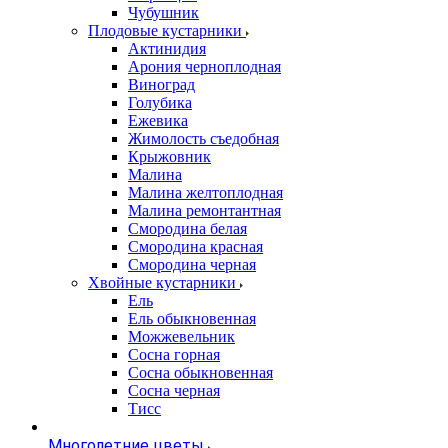
Чубушник
Плодовые кустарники
Актинидия
Арония черноплодная
Виноград
Голубика
Ежевика
Жимолость съедобная
Крыжовник
Малина
Малина желтоплодная
Малина ремонтантная
Смородина белая
Смородина красная
Смородина черная
Хвойные кустарники
Ель
Ель обыкновенная
Можжевельник
Сосна горная
Сосна обыкновенная
Сосна черная
Тисс
Многолетние цветы