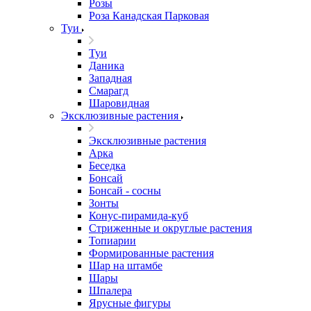
Розы
Роза Канадская Парковая
Туи
Туи
Даника
Западная
Смарагд
Шаровидная
Эксклюзивные растения
Эксклюзивные растения
Арка
Беседка
Бонсай
Бонсай - сосны
Зонты
Конус-пирамида-куб
Стриженные и округлые растения
Топиарии
Формированные растения
Шар на штамбе
Шары
Шпалера
Ярусные фигуры