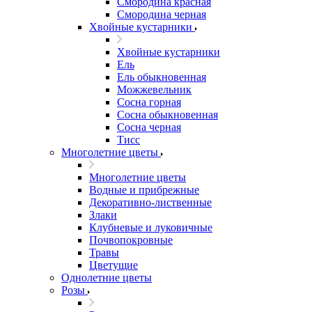
Смородина красная
Смородина черная
Хвойные кустарники
Хвойные кустарники
Ель
Ель обыкновенная
Можжевельник
Сосна горная
Сосна обыкновенная
Сосна черная
Тисс
Многолетние цветы
Многолетние цветы
Водные и прибрежные
Декоративно-лиственные
Злаки
Клубневые и луковичные
Почвопокровные
Травы
Цветущие
Однолетние цветы
Розы