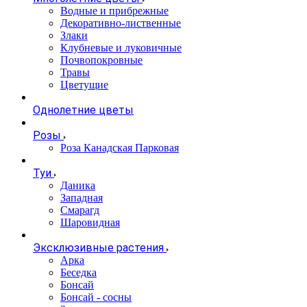
Водные и прибрежные
Декоративно-лиственные
Злаки
Клубневые и луковичные
Почвопокровные
Травы
Цветущие
Однолетние цветы
Розы
Роза Канадская Парковая
Туи
Даника
Западная
Смарагд
Шаровидная
Эксклюзивные растения
Арка
Беседка
Бонсай
Бонсай - сосны