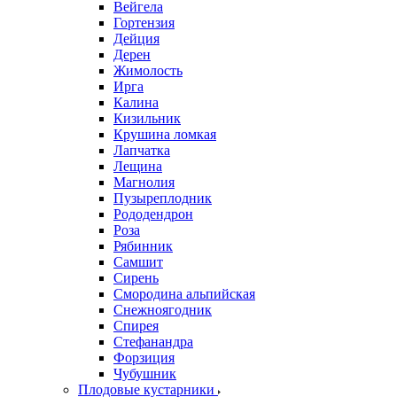
Вейгела
Гортензия
Дейция
Дерен
Жимолость
Ирга
Калина
Кизильник
Крушина ломкая
Лапчатка
Лещина
Магнолия
Пузыреплодник
Рододендрон
Роза
Рябинник
Самшит
Сирень
Смородина альпийская
Снежноягодник
Спирея
Стефанандра
Форзиция
Чубушник
Плодовые кустарники