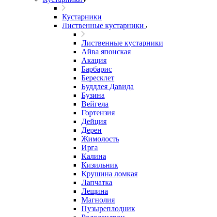
Кустарники
Лиственные кустарники
Лиственные кустарники
Айва японская
Акация
Барбарис
Бересклет
Буддлея Давида
Бузина
Вейгела
Гортензия
Дейция
Дерен
Жимолость
Ирга
Калина
Кизильник
Крушина ломкая
Лапчатка
Лещина
Магнолия
Пузыреплодник