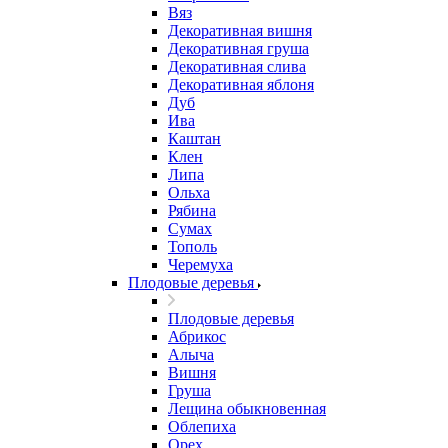
Вяз
Декоративная вишня
Декоративная груша
Декоративная слива
Декоративная яблоня
Дуб
Ива
Каштан
Клен
Липа
Ольха
Рябина
Сумах
Тополь
Черемуха
Плодовые деревья
Плодовые деревья
Абрикос
Алыча
Вишня
Груша
Лещина обыкновенная
Облепиха
Орех