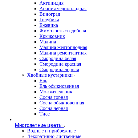
Актинидия
Арония черноплодная
Виноград
Голубика
Ежевика
Жимолость съедобная
Крыжовник
Малина
Малина желтоплодная
Малина ремонтантная
Смородина белая
Смородина красная
Смородина черная
Хвойные кустарники
Ель
Ель обыкновенная
Можжевельник
Сосна горная
Сосна обыкновенная
Сосна черная
Тисс
Многолетние цветы
Водные и прибрежные
Декоративно-лиственные