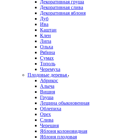
Декоративная груша
Декоративная слива
Декоративная яблоня
Дуб
Ива
Каштан
Клен
Липа
Ольха
Рябина
Сумах
Тополь
Черемуха
Плодовые деревья
Абрикос
Алыча
Вишня
Груша
Лещина обыкновенная
Облепиха
Орех
Слива
Черешня
Яблоня колоновидная
Яблоня плодовая