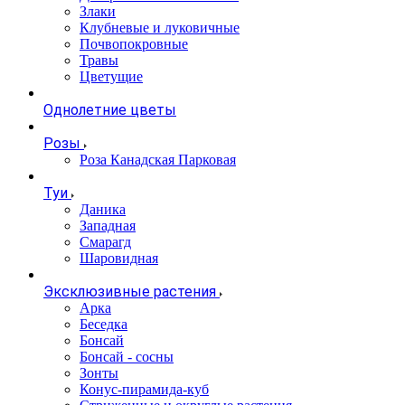
Злаки
Клубневые и луковичные
Почвопокровные
Травы
Цветущие
Однолетние цветы
Розы
Роза Канадская Парковая
Туи
Даника
Западная
Смарагд
Шаровидная
Эксклюзивные растения
Арка
Беседка
Бонсай
Бонсай - сосны
Зонты
Конус-пирамида-куб