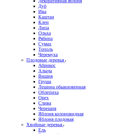
Декоративная яблоня
Дуб
Ива
Каштан
Клен
Липа
Ольха
Рябина
Сумах
Тополь
Черемуха
Плодовые деревья
Абрикос
Алыча
Вишня
Груша
Лещина обыкновенная
Облепиха
Орех
Слива
Черешня
Яблоня колоновидная
Яблоня плодовая
Хвойные деревья
Ель