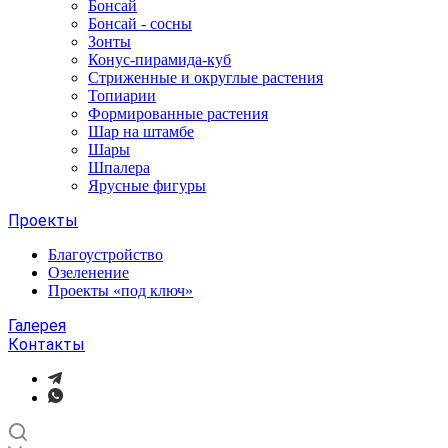
Бонсай
Бонсай - сосны
Зонты
Конус-пирамида-куб
Стриженные и округлые растения
Топиарии
Формированные растения
Шар на штамбе
Шары
Шпалера
Ярусные фигуры
Проекты
Благоустройство
Озеленение
Проекты «под ключ»
Галерея
Контакты