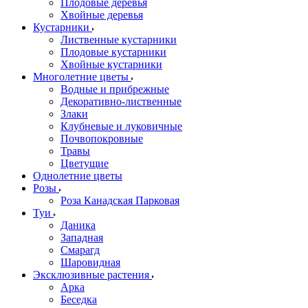
Плодовые деревья
Хвойные деревья
Кустарники
Лиственные кустарники
Плодовые кустарники
Хвойные кустарники
Многолетние цветы
Водные и прибрежные
Декоративно-лиственные
Злаки
Клубневые и луковичные
Почвопокровные
Травы
Цветущие
Однолетние цветы
Розы
Роза Канадская Парковая
Туи
Даника
Западная
Смарагд
Шаровидная
Эксклюзивные растения
Арка
Беседка