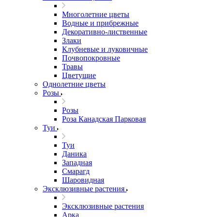
Многолетние цветы
Водные и прибрежные
Декоративно-лиственные
Злаки
Клубневые и луковичные
Почвопокровные
Травы
Цветущие
Однолетние цветы
Розы
Розы
Роза Канадская Парковая
Туи
Туи
Даника
Западная
Смарагд
Шаровидная
Эксклюзивные растения
Эксклюзивные растения
Арка