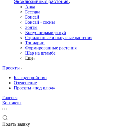
Эксклюзивные растения
Арка
Беседка
Бонсай
Бонсай - сосны
Зонты
Конус-пирамида-куб
Стриженные и округлые растения
Топиарии
Формированные растения
Шар на штамбе
Еще
Проекты
Благоустройство
Озеленение
Проекты «под ключ»
Галерея
Контакты
Подать заявку