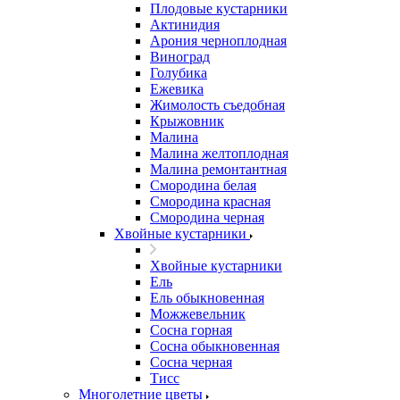
Плодовые кустарники
Актинидия
Арония черноплодная
Виноград
Голубика
Ежевика
Жимолость съедобная
Крыжовник
Малина
Малина желтоплодная
Малина ремонтантная
Смородина белая
Смородина красная
Смородина черная
Хвойные кустарники
Хвойные кустарники
Ель
Ель обыкновенная
Можжевельник
Сосна горная
Сосна обыкновенная
Сосна черная
Тисс
Многолетние цветы