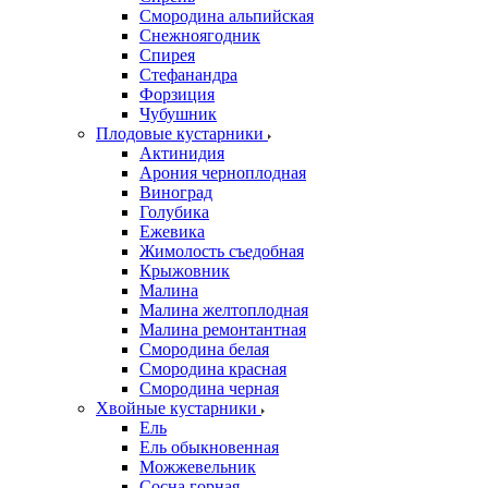
Смородина альпийская
Снежноягодник
Спирея
Стефанандра
Форзиция
Чубушник
Плодовые кустарники
Актинидия
Арония черноплодная
Виноград
Голубика
Ежевика
Жимолость съедобная
Крыжовник
Малина
Малина желтоплодная
Малина ремонтантная
Смородина белая
Смородина красная
Смородина черная
Хвойные кустарники
Ель
Ель обыкновенная
Можжевельник
Сосна горная