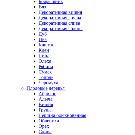
Боярышник
Вяз
Декоративная вишня
Декоративная груша
Декоративная слива
Декоративная яблоня
Дуб
Ива
Каштан
Клен
Липа
Ольха
Рябина
Сумах
Тополь
Черемуха
Плодовые деревья
Абрикос
Алыча
Вишня
Груша
Лещина обыкновенная
Облепиха
Орех
Слива