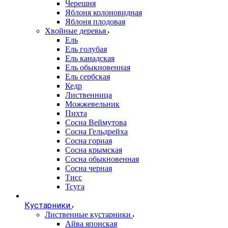
Черешня
Яблоня колоновидная
Яблоня плодовая
Хвойные деревья
Ель
Ель голубая
Ель канадская
Ель обыкновенная
Ель сербская
Кедр
Лиственница
Можжевельник
Пихта
Сосна Веймутова
Сосна Гельдрейха
Сосна горная
Сосна крымская
Сосна обыкновенная
Сосна черная
Тисс
Тсуга
Кустарники
Лиственные кустарники
Айва японская