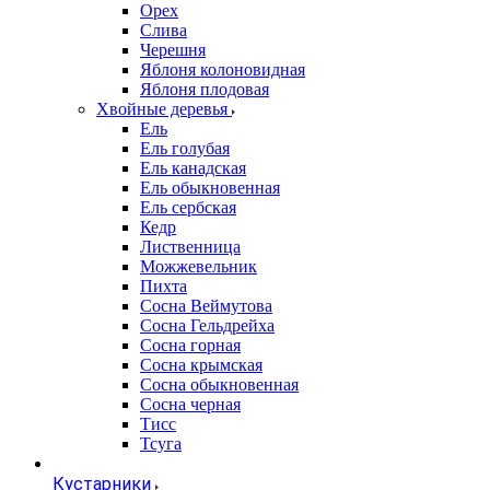
Орех
Слива
Черешня
Яблоня колоновидная
Яблоня плодовая
Хвойные деревья
Ель
Ель голубая
Ель канадская
Ель обыкновенная
Ель сербская
Кедр
Лиственница
Можжевельник
Пихта
Сосна Веймутова
Сосна Гельдрейха
Сосна горная
Сосна крымская
Сосна обыкновенная
Сосна черная
Тисс
Тсуга
Кустарники