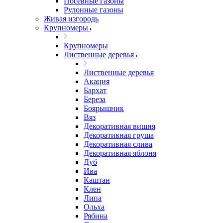
Посевные газоны
Рулонные газоны
Живая изгородь
Крупномеры
Крупномеры
Лиственные деревья
Лиственные деревья
Акация
Бархат
Береза
Боярышник
Вяз
Декоративная вишня
Декоративная груша
Декоративная слива
Декоративная яблоня
Дуб
Ива
Каштан
Клен
Липа
Ольха
Рябина