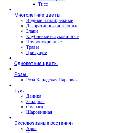
Тисс
Многолетние цветы
Водные и прибрежные
Декоративно-лиственные
Злаки
Клубневые и луковичные
Почвопокровные
Травы
Цветущие
Однолетние цветы
Розы
Роза Канадская Парковая
Туи
Даника
Западная
Смарагд
Шаровидная
Эксклюзивные растения
Арка