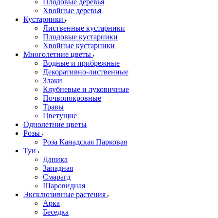
Плодовые деревья
Хвойные деревья
Кустарники
Лиственные кустарники
Плодовые кустарники
Хвойные кустарники
Многолетние цветы
Водные и прибрежные
Декоративно-лиственные
Злаки
Клубневые и луковичные
Почвопокровные
Травы
Цветущие
Однолетние цветы
Розы
Роза Канадская Парковая
Туи
Даника
Западная
Смарагд
Шаровидная
Эксклюзивные растения
Арка
Беседка