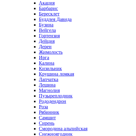
Акация
Барбарис
Бересклет
Буддлея Давида
Бузина
Вейгела
Гортензия
Дейция
Дерен
Жимолость
Ирга
Калина
Кизильник
Крушина ломкая
Лапчатка
Лещина
Магнолия
Пузыреплодник
Рододендрон
Роза
Рябинник
Самшит
Сирень
Смородина альпийская
Снежноягодник