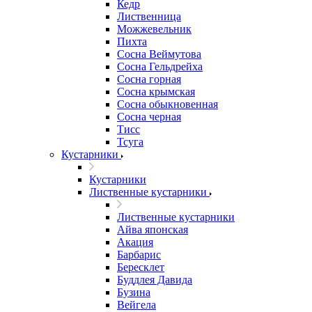
Кедр
Лиственница
Можжевельник
Пихта
Сосна Веймутова
Сосна Гельдрейха
Сосна горная
Сосна крымская
Сосна обыкновенная
Сосна черная
Тисс
Тсуга
Кустарники
Кустарники
Лиственные кустарники
Лиственные кустарники
Айва японская
Акация
Барбарис
Бересклет
Буддлея Давида
Бузина
Вейгела