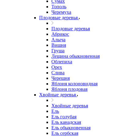
Сумах
Тополь
Черемуха
Плодовые деревья
Плодовые деревья
Абрикос
Алыча
Вишня
Груша
Лещина обыкновенная
Облепиха
Орех
Слива
Черешня
Яблоня колоновидная
Яблоня плодовая
Хвойные деревья
Хвойные деревья
Ель
Ель голубая
Ель канадская
Ель обыкновенная
Ель сербская