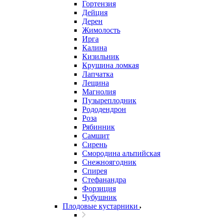
Гортензия
Дейция
Дерен
Жимолость
Ирга
Калина
Кизильник
Крушина ломкая
Лапчатка
Лещина
Магнолия
Пузыреплодник
Рододендрон
Роза
Рябинник
Самшит
Сирень
Смородина альпийская
Снежноягодник
Спирея
Стефанандра
Форзиция
Чубушник
Плодовые кустарники