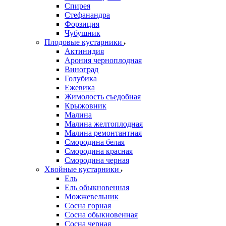
Спирея
Стефанандра
Форзиция
Чубушник
Плодовые кустарники
Актинидия
Арония черноплодная
Виноград
Голубика
Ежевика
Жимолость съедобная
Крыжовник
Малина
Малина желтоплодная
Малина ремонтантная
Смородина белая
Смородина красная
Смородина черная
Хвойные кустарники
Ель
Ель обыкновенная
Можжевельник
Сосна горная
Сосна обыкновенная
Сосна черная