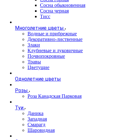
Сосна обыкновенная
Сосна черная
Тисс
Многолетние цветы
Водные и прибрежные
Декоративно-лиственные
Злаки
Клубневые и луковичные
Почвопокровные
Травы
Цветущие
Однолетние цветы
Розы
Роза Канадская Парковая
Туи
Даника
Западная
Смарагд
Шаровидная