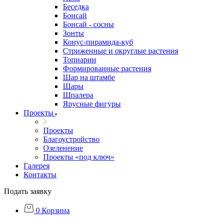
Беседка
Бонсай
Бонсай - сосны
Зонты
Конус-пирамида-куб
Стриженные и округлые растения
Топиарии
Формированные растения
Шар на штамбе
Шары
Шпалера
Ярусные фигуры
Проекты
Проекты
Благоустройство
Озеленение
Проекты «под ключ»
Галерея
Контакты
Подать заявку
0
Корзина