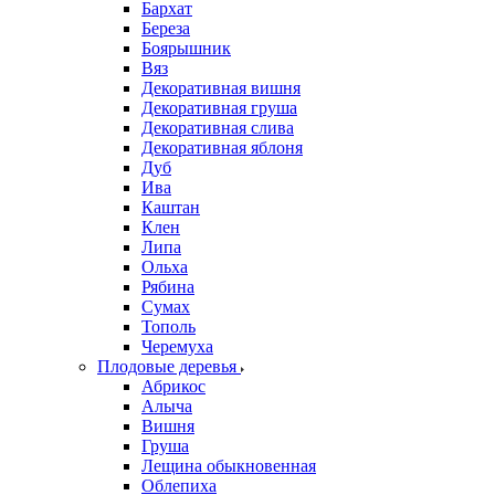
Бархат
Береза
Боярышник
Вяз
Декоративная вишня
Декоративная груша
Декоративная слива
Декоративная яблоня
Дуб
Ива
Каштан
Клен
Липа
Ольха
Рябина
Сумах
Тополь
Черемуха
Плодовые деревья
Абрикос
Алыча
Вишня
Груша
Лещина обыкновенная
Облепиха