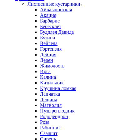
Лиственные кустарники
Айва японская
Акация
Барбарис
Бересклет
Буддлея Давида
Бузина
Вейгела
Гортензия
Дейция
Дерен
Жимолость
Ирга
Калина
Кизильник
Крушина ломкая
Лапчатка
Лещина
Магнолия
Пузыреплодник
Рододендрон
Роза
Рябинник
Самшит
Сирень