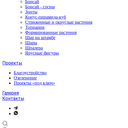
Бонсай
Бонсай - сосны
Зонты
Конус-пирамида-куб
Стриженные и округлые растения
Топиарии
Формированные растения
Шар на штамбе
Шары
Шпалера
Ярусные фигуры
Проекты
Благоустройство
Озеленение
Проекты «под ключ»
Галерея
Контакты