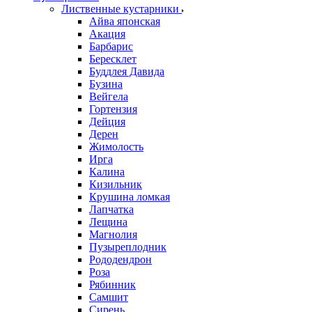
Лиственные кустарники
Айва японская
Акация
Барбарис
Бересклет
Буддлея Давида
Бузина
Вейгела
Гортензия
Дейция
Дерен
Жимолость
Ирга
Калина
Кизильник
Крушина ломкая
Лапчатка
Лещина
Магнолия
Пузыреплодник
Рододендрон
Роза
Рябинник
Самшит
Сирень