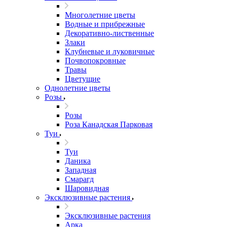
Многолетние цветы
Водные и прибрежные
Декоративно-лиственные
Злаки
Клубневые и луковичные
Почвопокровные
Травы
Цветущие
Однолетние цветы
Розы
Розы
Роза Канадская Парковая
Туи
Туи
Даника
Западная
Смарагд
Шаровидная
Эксклюзивные растения
Эксклюзивные растения
Арка