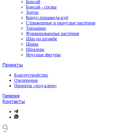
Бонсай
Бонсай - сосны
Зонты
Конус-пирамида-куб
Стриженные и округлые растения
Топиарии
Формированные растения
Шар на штамбе
Шары
Шпалера
Ярусные фигуры
Проекты
Благоустройство
Озеленение
Проекты «под ключ»
Галерея
Контакты