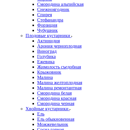
Смородина альпийская
Снежноягодник
Спирея
Стефанандра
Форзиция
Чубушник
Плодовые кустарники
Актинидия
Арония черноплодная
Виноград
Голубика
Ежевика
Жимолость съедобная
Крыжовник
Малина
Малина желтоплодная
Малина ремонтантная
Смородина белая
Смородина красная
Смородина черная
Хвойные кустарники
Ель
Ель обыкновенная
Можжевельник
Сосна горная