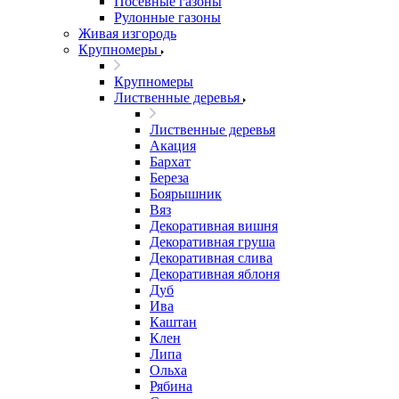
Посевные газоны
Рулонные газоны
Живая изгородь
Крупномеры
Крупномеры
Лиственные деревья
Лиственные деревья
Акация
Бархат
Береза
Боярышник
Вяз
Декоративная вишня
Декоративная груша
Декоративная слива
Декоративная яблоня
Дуб
Ива
Каштан
Клен
Липа
Ольха
Рябина