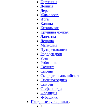
Гортензия
Дейция
Дерен
Жимолость
Ирга
Калина
Кизильник
Крушина ломкая
Лапчатка
Лещина
Магнолия
Пузыреплодник
Рододендрон
Роза
Рябинник
Самшит
Сирень
Смородина альпийская
Снежноягодник
Спирея
Стефанандра
Форзиция
Чубушник
Плодовые кустарники