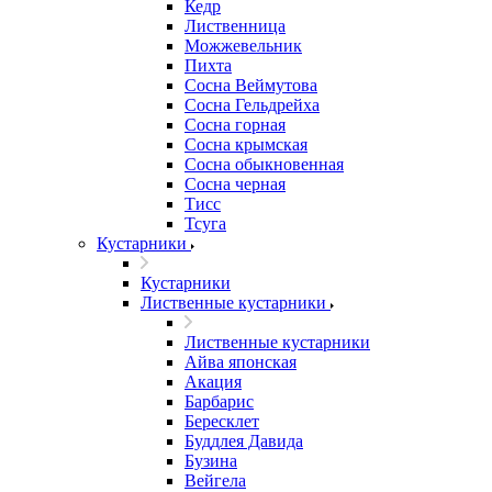
Кедр
Лиственница
Можжевельник
Пихта
Сосна Веймутова
Сосна Гельдрейха
Сосна горная
Сосна крымская
Сосна обыкновенная
Сосна черная
Тисс
Тсуга
Кустарники
Кустарники
Лиственные кустарники
Лиственные кустарники
Айва японская
Акация
Барбарис
Бересклет
Буддлея Давида
Бузина
Вейгела