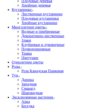
Плодовые деревья
Хвойные деревья
Кустарники
Лиственные кустарники
Плодовые кустарники
Хвойные кустарники
Многолетние цветы
Водные и прибрежные
Декоративно-лиственные
Злаки
Клубневые и луковичные
Почвопокровные
Травы
Цветущие
Однолетние цветы
Розы
Роза Канадская Парковая
Туи
Даника
Западная
Смарагд
Шаровидная
Эксклюзивные растения
Арка
Беседка