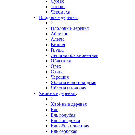
Сумах
Тополь
Черемуха
Плодовые деревья
Плодовые деревья
Абрикос
Алыча
Вишня
Груша
Лещина обыкновенная
Облепиха
Орех
Слива
Черешня
Яблоня колоновидная
Яблоня плодовая
Хвойные деревья
Хвойные деревья
Ель
Ель голубая
Ель канадская
Ель обыкновенная
Ель сербская