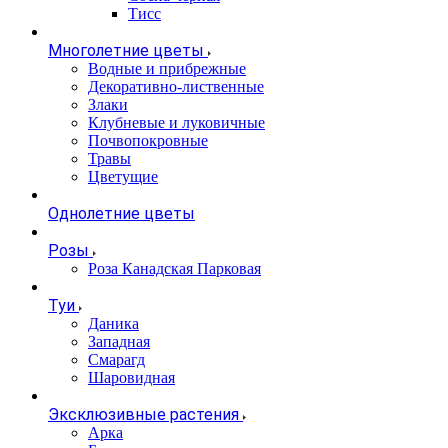
Тисс
Многолетние цветы
Водные и прибрежные
Декоративно-лиственные
Злаки
Клубневые и луковичные
Почвопокровные
Травы
Цветущие
Однолетние цветы
Розы
Роза Канадская Парковая
Туи
Даника
Западная
Смарагд
Шаровидная
Эксклюзивные растения
Арка