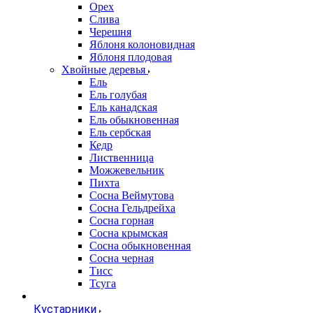
Орех
Слива
Черешня
Яблоня колоновидная
Яблоня плодовая
Хвойные деревья
Ель
Ель голубая
Ель канадская
Ель обыкновенная
Ель сербская
Кедр
Лиственница
Можжевельник
Пихта
Сосна Веймутова
Сосна Гельдрейха
Сосна горная
Сосна крымская
Сосна обыкновенная
Сосна черная
Тисс
Тсуга
Кустарники