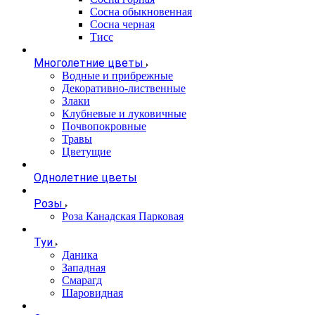
Сосна обыкновенная
Сосна черная
Тисс
Многолетние цветы
Водные и прибрежные
Декоративно-лиственные
Злаки
Клубневые и луковичные
Почвопокровные
Травы
Цветущие
Однолетние цветы
Розы
Роза Канадская Парковая
Туи
Даника
Западная
Смарагд
Шаровидная