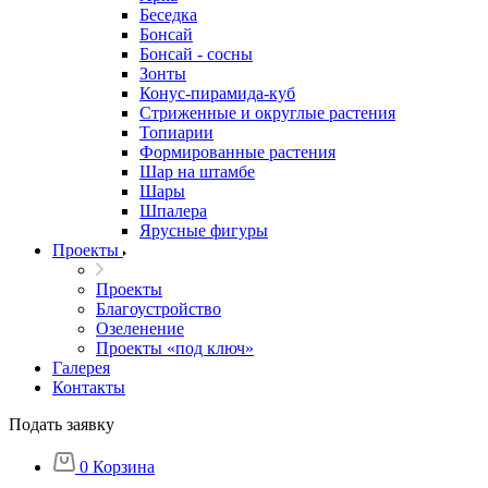
Беседка
Бонсай
Бонсай - сосны
Зонты
Конус-пирамида-куб
Стриженные и округлые растения
Топиарии
Формированные растения
Шар на штамбе
Шары
Шпалера
Ярусные фигуры
Проекты
Проекты
Благоустройство
Озеленение
Проекты «под ключ»
Галерея
Контакты
Подать заявку
0
Корзина