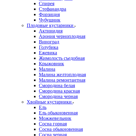
Спирея
Стефанандра
Форзиция
Чубушник
Плодовые кустарники
Актинидия
Арония черноплодная
Виноград
Голубика
Ежевика
Жимолость съедобная
Крыжовник
Малина
Малина желтоплодная
Малина ремонтантная
Смородина белая
Смородина красная
Смородина черная
Хвойные кустарники
Ель
Ель обыкновенная
Можжевельник
Сосна горная
Сосна обыкновенная
Сосна черная