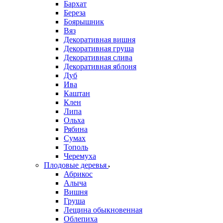
Бархат
Береза
Боярышник
Вяз
Декоративная вишня
Декоративная груша
Декоративная слива
Декоративная яблоня
Дуб
Ива
Каштан
Клен
Липа
Ольха
Рябина
Сумах
Тополь
Черемуха
Плодовые деревья
Абрикос
Алыча
Вишня
Груша
Лещина обыкновенная
Облепиха