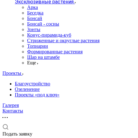
Эксклюзивные растения
Арка
Беседка
Бонсай
Бонсай - сосны
Зонты
Конус-пирамида-куб
Стриженные и округлые растения
Топиарии
Формированные растения
Шар на штамбе
Еще
Проекты
Благоустройство
Озеленение
Проекты «под ключ»
Галерея
Контакты
Подать заявку