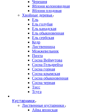
Черешня
Яблоня колоновидная
Яблоня плодовая
Хвойные деревья
Ель
Ель голубая
Ель канадская
Ель обыкновенная
Ель сербская
Кедр
Лиственница
Можжевельник
Пихта
Сосна Веймутова
Сосна Гельдрейха
Сосна горная
Сосна крымская
Сосна обыкновенная
Сосна черная
Тисс
Тсуга
Кустарники
Лиственные кустарники
Айва японская