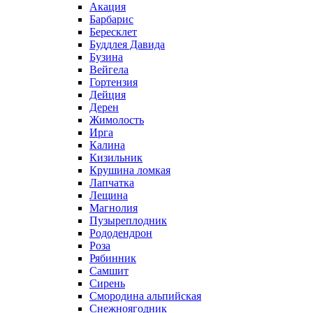
Акация
Барбарис
Бересклет
Буддлея Давида
Бузина
Вейгела
Гортензия
Дейция
Дерен
Жимолость
Ирга
Калина
Кизильник
Крушина ломкая
Лапчатка
Лещина
Магнолия
Пузыреплодник
Рододендрон
Роза
Рябинник
Самшит
Сирень
Смородина альпийская
Снежноягодник