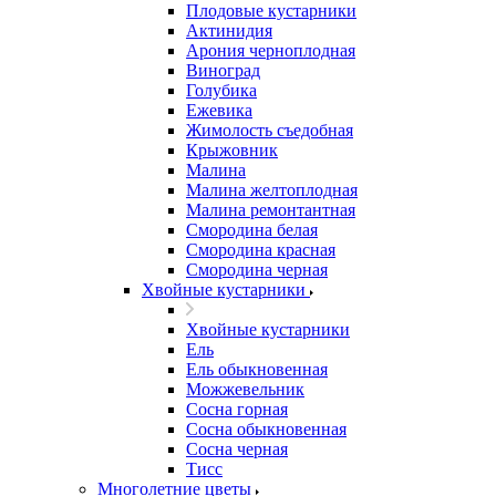
Плодовые кустарники
Актинидия
Арония черноплодная
Виноград
Голубика
Ежевика
Жимолость съедобная
Крыжовник
Малина
Малина желтоплодная
Малина ремонтантная
Смородина белая
Смородина красная
Смородина черная
Хвойные кустарники
Хвойные кустарники
Ель
Ель обыкновенная
Можжевельник
Сосна горная
Сосна обыкновенная
Сосна черная
Тисс
Многолетние цветы