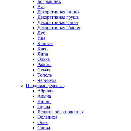
Боярышник
Вяз
Декоративная вишня
Декоративная груша
Декоративная слива
Декоративная яблоня
Дуб
Ива
Каштан
Клен
Липа
Ольха
Рябина
Сумах
Тополь
Черемуха
Плодовые деревья
Абрикос
Алыча
Вишня
Груша
Лещина обыкновенная
Облепиха
Орех
Слива