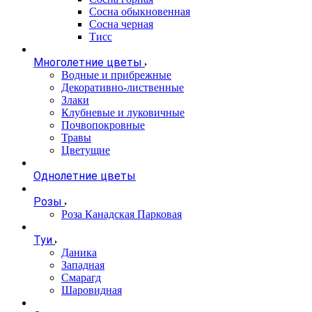
Сосна обыкновенная
Сосна черная
Тисс
Многолетние цветы
Водные и прибрежные
Декоративно-лиственные
Злаки
Клубневые и луковичные
Почвопокровные
Травы
Цветущие
Однолетние цветы
Розы
Роза Канадская Парковая
Туи
Даника
Западная
Смарагд
Шаровидная