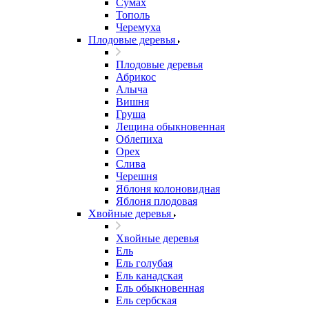
Сумах
Тополь
Черемуха
Плодовые деревья
Плодовые деревья
Абрикос
Алыча
Вишня
Груша
Лещина обыкновенная
Облепиха
Орех
Слива
Черешня
Яблоня колоновидная
Яблоня плодовая
Хвойные деревья
Хвойные деревья
Ель
Ель голубая
Ель канадская
Ель обыкновенная
Ель сербская