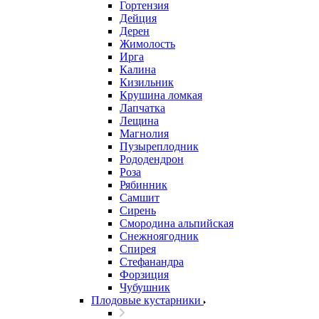
Гортензия
Дейция
Дерен
Жимолость
Ирга
Калина
Кизильник
Крушина ломкая
Лапчатка
Лещина
Магнолия
Пузыреплодник
Рододендрон
Роза
Рябинник
Самшит
Сирень
Смородина альпийская
Снежноягодник
Спирея
Стефанандра
Форзиция
Чубушник
Плодовые кустарники