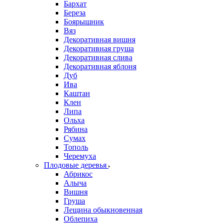
Бархат
Береза
Боярышник
Вяз
Декоративная вишня
Декоративная груша
Декоративная слива
Декоративная яблоня
Дуб
Ива
Каштан
Клен
Липа
Ольха
Рябина
Сумах
Тополь
Черемуха
Плодовые деревья
Абрикос
Алыча
Вишня
Груша
Лещина обыкновенная
Облепиха