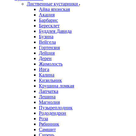
Лиственные кустарники
Айва японская
Акация
Барбарис
Бересклет
Буддлея Давида
Бузина
Вейгела
Гортензия
Дейция
Дерен
Жимолость
Ирга
Калина
Кизильник
Крушина ломкая
Лапчатка
Лещина
Магнолия
Пузыреплодник
Рододендрон
Роза
Рябинник
Самшит
Сирень