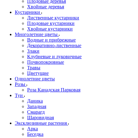
Плодовые деревья
Хвойные деревья
Кустарники
Лиственные кустарники
Плодовые кустарники
Хвойные кустарники
Многолетние цветы
Водные и прибрежные
Декоративно-лиственные
Злаки
Клубневые и луковичные
Почвопокровные
Травы
Цветущие
Однолетние цветы
Розы
Роза Канадская Парковая
Туи
Даника
Западная
Смарагд
Шаровидная
Эксклюзивные растения
Арка
Беседка