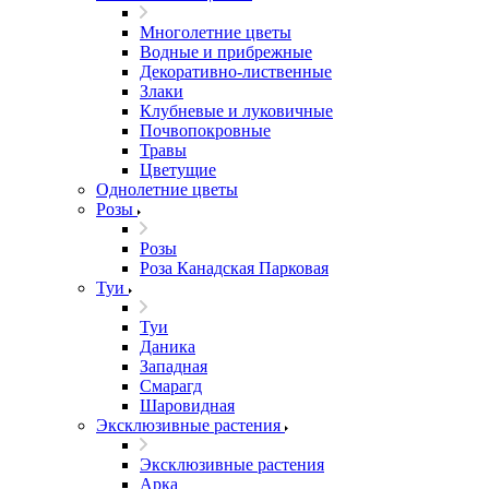
Многолетние цветы
Водные и прибрежные
Декоративно-лиственные
Злаки
Клубневые и луковичные
Почвопокровные
Травы
Цветущие
Однолетние цветы
Розы
Розы
Роза Канадская Парковая
Туи
Туи
Даника
Западная
Смарагд
Шаровидная
Эксклюзивные растения
Эксклюзивные растения
Арка