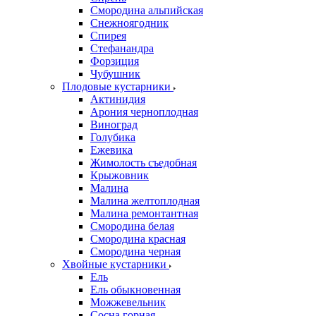
Смородина альпийская
Снежноягодник
Спирея
Стефанандра
Форзиция
Чубушник
Плодовые кустарники
Актинидия
Арония черноплодная
Виноград
Голубика
Ежевика
Жимолость съедобная
Крыжовник
Малина
Малина желтоплодная
Малина ремонтантная
Смородина белая
Смородина красная
Смородина черная
Хвойные кустарники
Ель
Ель обыкновенная
Можжевельник
Сосна горная