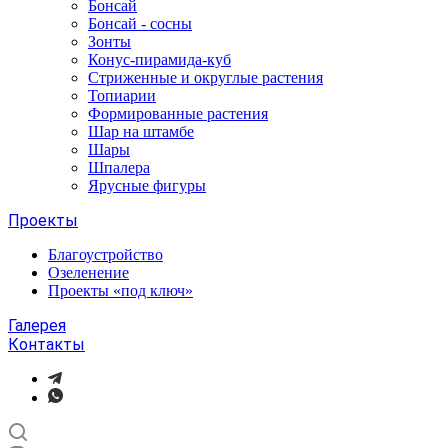
Бонсай
Бонсай - сосны
Зонты
Конус-пирамида-куб
Стриженные и округлые растения
Топиарии
Формированные растения
Шар на штамбе
Шары
Шпалера
Ярусные фигуры
Проекты
Благоустройство
Озеленение
Проекты «под ключ»
Галерея
Контакты