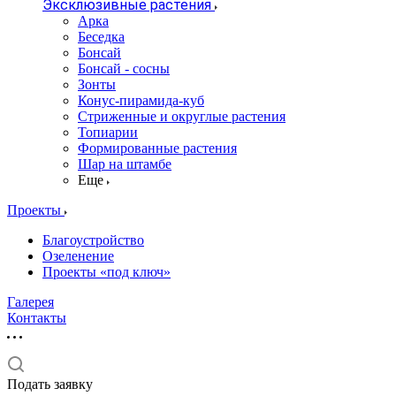
Эксклюзивные растения
Арка
Беседка
Бонсай
Бонсай - сосны
Зонты
Конус-пирамида-куб
Стриженные и округлые растения
Топиарии
Формированные растения
Шар на штамбе
Еще
Проекты
Благоустройство
Озеленение
Проекты «под ключ»
Галерея
Контакты
Подать заявку