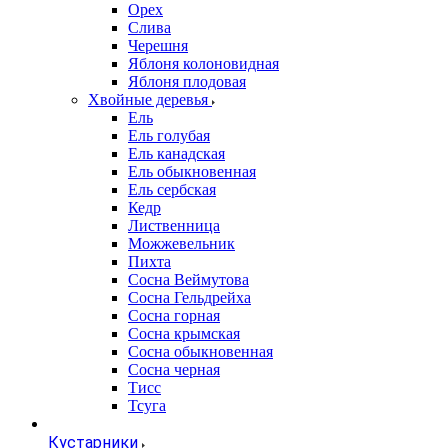
Орех
Слива
Черешня
Яблоня колоновидная
Яблоня плодовая
Хвойные деревья
Ель
Ель голубая
Ель канадская
Ель обыкновенная
Ель сербская
Кедр
Лиственница
Можжевельник
Пихта
Сосна Веймутова
Сосна Гельдрейха
Сосна горная
Сосна крымская
Сосна обыкновенная
Сосна черная
Тисс
Тсуга
Кустарники