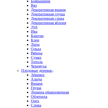
Боярышник
Вяз
Декоративная вишня
Декоративная груша
Декоративная слива
Декоративная яблоня
Дуб
Ива
Каштан
Клен
Липа
Ольха
Рябина
Сумах
Тополь
Черемуха
Плодовые деревья
Абрикос
Алыча
Вишня
Груша
Лещина обыкновенная
Облепиха
Орех
Слива