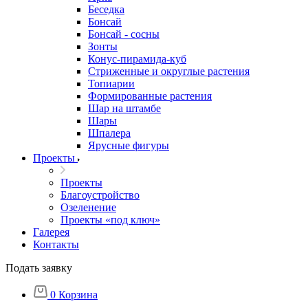
Беседка
Бонсай
Бонсай - сосны
Зонты
Конус-пирамида-куб
Стриженные и округлые растения
Топиарии
Формированные растения
Шар на штамбе
Шары
Шпалера
Ярусные фигуры
Проекты
Проекты
Благоустройство
Озеленение
Проекты «под ключ»
Галерея
Контакты
Подать заявку
0
Корзина