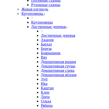
Посевные газоны
Рулонные газоны
Живая изгородь
Крупномеры
Крупномеры
Лиственные деревья
Лиственные деревья
Акация
Бархат
Береза
Боярышник
Вяз
Декоративная вишня
Декоративная груша
Декоративная слива
Декоративная яблоня
Дуб
Ива
Каштан
Клен
Липа
Ольха
Рябина