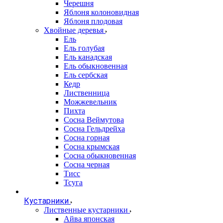
Черешня
Яблоня колоновидная
Яблоня плодовая
Хвойные деревья
Ель
Ель голубая
Ель канадская
Ель обыкновенная
Ель сербская
Кедр
Лиственница
Можжевельник
Пихта
Сосна Веймутова
Сосна Гельдрейха
Сосна горная
Сосна крымская
Сосна обыкновенная
Сосна черная
Тисс
Тсуга
Кустарники
Лиственные кустарники
Айва японская