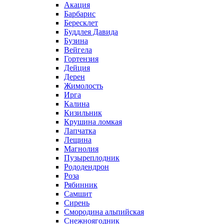
Акация
Барбарис
Бересклет
Буддлея Давида
Бузина
Вейгела
Гортензия
Дейция
Дерен
Жимолость
Ирга
Калина
Кизильник
Крушина ломкая
Лапчатка
Лещина
Магнолия
Пузыреплодник
Рододендрон
Роза
Рябинник
Самшит
Сирень
Смородина альпийская
Снежноягодник