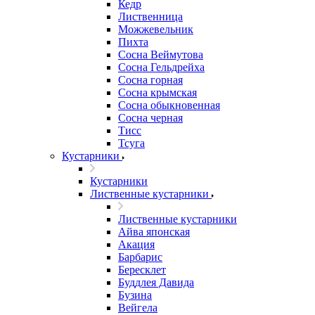
Кедр
Лиственница
Можжевельник
Пихта
Сосна Веймутова
Сосна Гельдрейха
Сосна горная
Сосна крымская
Сосна обыкновенная
Сосна черная
Тисс
Тсуга
Кустарники
Кустарники
Лиственные кустарники
Лиственные кустарники
Айва японская
Акация
Барбарис
Бересклет
Буддлея Давида
Бузина
Вейгела