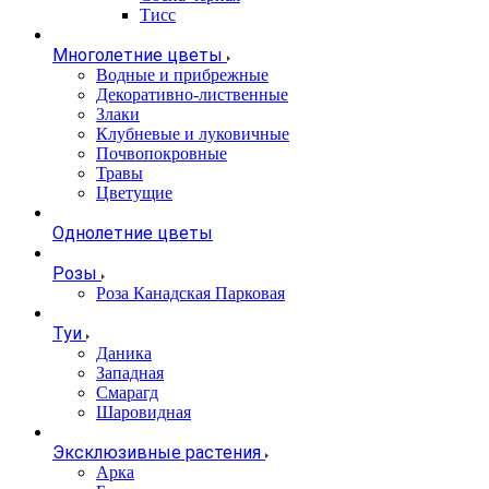
Тисс
Многолетние цветы
Водные и прибрежные
Декоративно-лиственные
Злаки
Клубневые и луковичные
Почвопокровные
Травы
Цветущие
Однолетние цветы
Розы
Роза Канадская Парковая
Туи
Даника
Западная
Смарагд
Шаровидная
Эксклюзивные растения
Арка