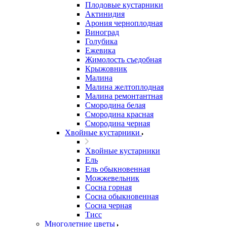
Плодовые кустарники
Актинидия
Арония черноплодная
Виноград
Голубика
Ежевика
Жимолость съедобная
Крыжовник
Малина
Малина желтоплодная
Малина ремонтантная
Смородина белая
Смородина красная
Смородина черная
Хвойные кустарники
Хвойные кустарники
Ель
Ель обыкновенная
Можжевельник
Сосна горная
Сосна обыкновенная
Сосна черная
Тисс
Многолетние цветы