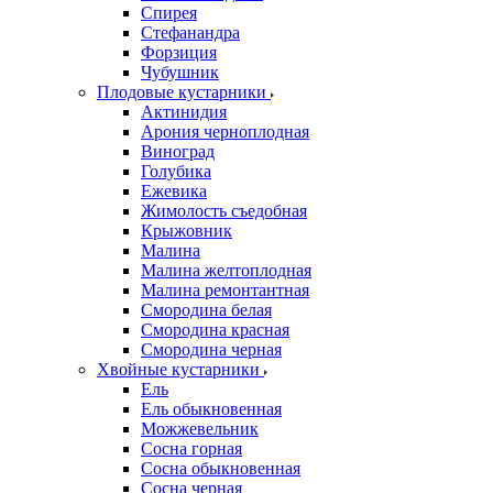
Спирея
Стефанандра
Форзиция
Чубушник
Плодовые кустарники
Актинидия
Арония черноплодная
Виноград
Голубика
Ежевика
Жимолость съедобная
Крыжовник
Малина
Малина желтоплодная
Малина ремонтантная
Смородина белая
Смородина красная
Смородина черная
Хвойные кустарники
Ель
Ель обыкновенная
Можжевельник
Сосна горная
Сосна обыкновенная
Сосна черная