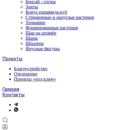
Бонсай - сосны
Зонты
Конус-пирамида-куб
Стриженные и округлые растения
Топиарии
Формированные растения
Шар на штамбе
Шары
Шпалера
Ярусные фигуры
Проекты
Благоустройство
Озеленение
Проекты «под ключ»
Галерея
Контакты