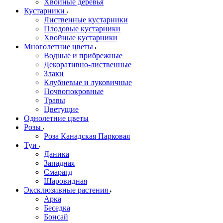
Хвойные деревья
Кустарники
Лиственные кустарники
Плодовые кустарники
Хвойные кустарники
Многолетние цветы
Водные и прибрежные
Декоративно-лиственные
Злаки
Клубневые и луковичные
Почвопокровные
Травы
Цветущие
Однолетние цветы
Розы
Роза Канадская Парковая
Туи
Даника
Западная
Смарагд
Шаровидная
Эксклюзивные растения
Арка
Беседка
Бонсай