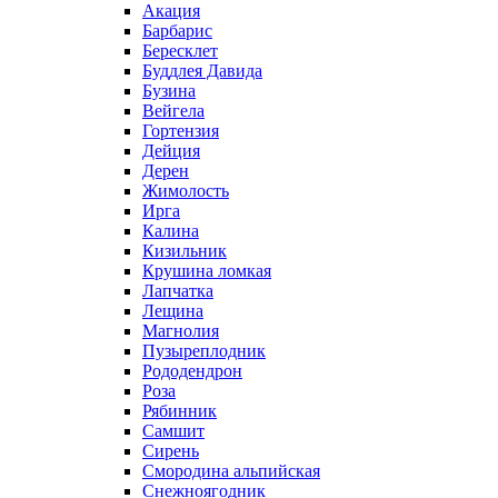
Акация
Барбарис
Бересклет
Буддлея Давида
Бузина
Вейгела
Гортензия
Дейция
Дерен
Жимолость
Ирга
Калина
Кизильник
Крушина ломкая
Лапчатка
Лещина
Магнолия
Пузыреплодник
Рододендрон
Роза
Рябинник
Самшит
Сирень
Смородина альпийская
Снежноягодник