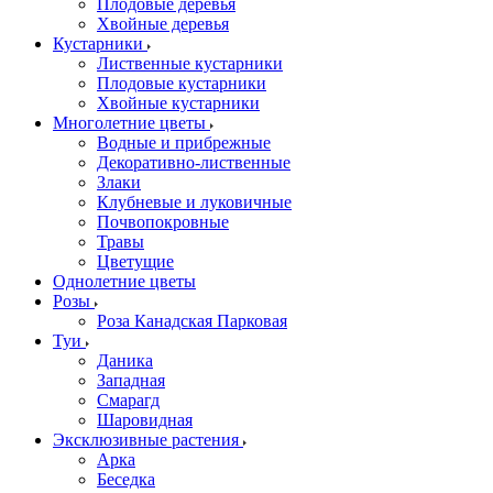
Плодовые деревья
Хвойные деревья
Кустарники
Лиственные кустарники
Плодовые кустарники
Хвойные кустарники
Многолетние цветы
Водные и прибрежные
Декоративно-лиственные
Злаки
Клубневые и луковичные
Почвопокровные
Травы
Цветущие
Однолетние цветы
Розы
Роза Канадская Парковая
Туи
Даника
Западная
Смарагд
Шаровидная
Эксклюзивные растения
Арка
Беседка