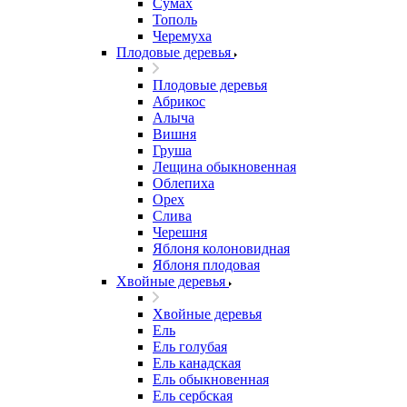
Сумах
Тополь
Черемуха
Плодовые деревья
Плодовые деревья
Абрикос
Алыча
Вишня
Груша
Лещина обыкновенная
Облепиха
Орех
Слива
Черешня
Яблоня колоновидная
Яблоня плодовая
Хвойные деревья
Хвойные деревья
Ель
Ель голубая
Ель канадская
Ель обыкновенная
Ель сербская