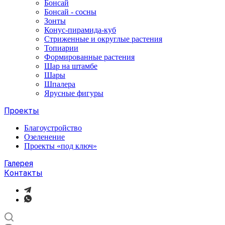
Бонсай
Бонсай - сосны
Зонты
Конус-пирамида-куб
Стриженные и округлые растения
Топиарии
Формированные растения
Шар на штамбе
Шары
Шпалера
Ярусные фигуры
Проекты
Благоустройство
Озеленение
Проекты «под ключ»
Галерея
Контакты