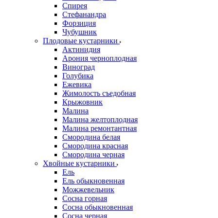
Спирея
Стефанандра
Форзиция
Чубушник
Плодовые кустарники
Актинидия
Арония черноплодная
Виноград
Голубика
Ежевика
Жимолость съедобная
Крыжовник
Малина
Малина желтоплодная
Малина ремонтантная
Смородина белая
Смородина красная
Смородина черная
Хвойные кустарники
Ель
Ель обыкновенная
Можжевельник
Сосна горная
Сосна обыкновенная
Сосна черная