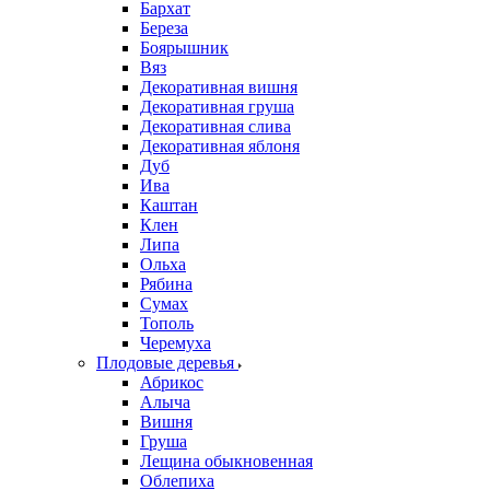
Бархат
Береза
Боярышник
Вяз
Декоративная вишня
Декоративная груша
Декоративная слива
Декоративная яблоня
Дуб
Ива
Каштан
Клен
Липа
Ольха
Рябина
Сумах
Тополь
Черемуха
Плодовые деревья
Абрикос
Алыча
Вишня
Груша
Лещина обыкновенная
Облепиха