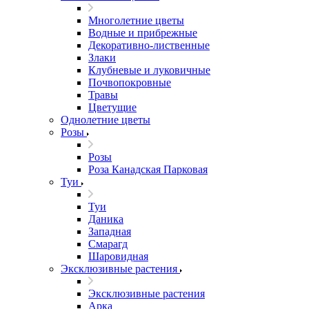
Многолетние цветы
Водные и прибрежные
Декоративно-лиственные
Злаки
Клубневые и луковичные
Почвопокровные
Травы
Цветущие
Однолетние цветы
Розы
Розы
Роза Канадская Парковая
Туи
Туи
Даника
Западная
Смарагд
Шаровидная
Эксклюзивные растения
Эксклюзивные растения
Арка