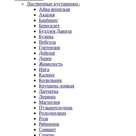
Лиственные кустарники
Айва японская
Акация
Барбарис
Бересклет
Буддлея Давида
Бузина
Вейгела
Гортензия
Дейция
Дерен
Жимолость
Ирга
Калина
Кизильник
Крушина ломкая
Лапчатка
Лещина
Магнолия
Пузыреплодник
Рододендрон
Роза
Рябинник
Самшит
Сирень