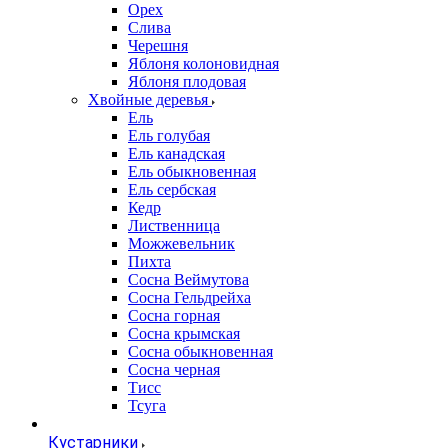
Орех
Слива
Черешня
Яблоня колоновидная
Яблоня плодовая
Хвойные деревья
Ель
Ель голубая
Ель канадская
Ель обыкновенная
Ель сербская
Кедр
Лиственница
Можжевельник
Пихта
Сосна Веймутова
Сосна Гельдрейха
Сосна горная
Сосна крымская
Сосна обыкновенная
Сосна черная
Тисс
Тсуга
Кустарники