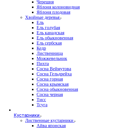
Черешня
Яблоня колоновидная
Яблоня плодовая
Хвойные деревья
Ель
Ель голубая
Ель канадская
Ель обыкновенная
Ель сербская
Кедр
Лиственница
Можжевельник
Пихта
Сосна Веймутова
Сосна Гельдрейха
Сосна горная
Сосна крымская
Сосна обыкновенная
Сосна черная
Тисс
Тсуга
Кустарники
Лиственные кустарники
Айва японская