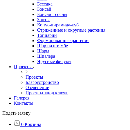
Беседка
Бонсай
Бонсай - сосны
Зонты
Конус-пирамида-куб
Стриженные и округлые растения
Топиарии
Формированные растения
Шар на штамбе
Шары
Шпалера
Ярусные фигуры
Проекты
Проекты
Благоустройство
Озеленение
Проекты «под ключ»
Галерея
Контакты
Подать заявку
0
Корзина