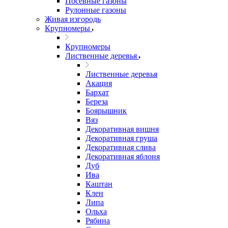
Посевные газоны
Рулонные газоны
Живая изгородь
Крупномеры
Крупномеры
Лиственные деревья
Лиственные деревья
Акация
Бархат
Береза
Боярышник
Вяз
Декоративная вишня
Декоративная груша
Декоративная слива
Декоративная яблоня
Дуб
Ива
Каштан
Клен
Липа
Ольха
Рябина