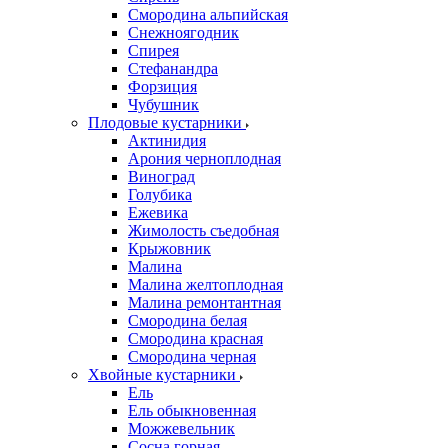
Смородина альпийская
Снежноягодник
Спирея
Стефанандра
Форзиция
Чубушник
Плодовые кустарники
Актинидия
Арония черноплодная
Виноград
Голубика
Ежевика
Жимолость съедобная
Крыжовник
Малина
Малина желтоплодная
Малина ремонтантная
Смородина белая
Смородина красная
Смородина черная
Хвойные кустарники
Ель
Ель обыкновенная
Можжевельник
Сосна горная