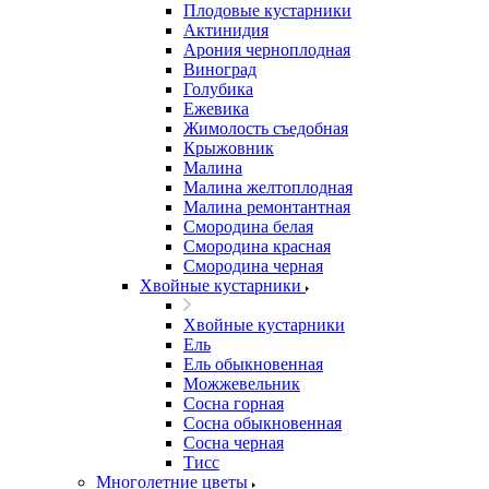
Плодовые кустарники
Актинидия
Арония черноплодная
Виноград
Голубика
Ежевика
Жимолость съедобная
Крыжовник
Малина
Малина желтоплодная
Малина ремонтантная
Смородина белая
Смородина красная
Смородина черная
Хвойные кустарники
Хвойные кустарники
Ель
Ель обыкновенная
Можжевельник
Сосна горная
Сосна обыкновенная
Сосна черная
Тисс
Многолетние цветы