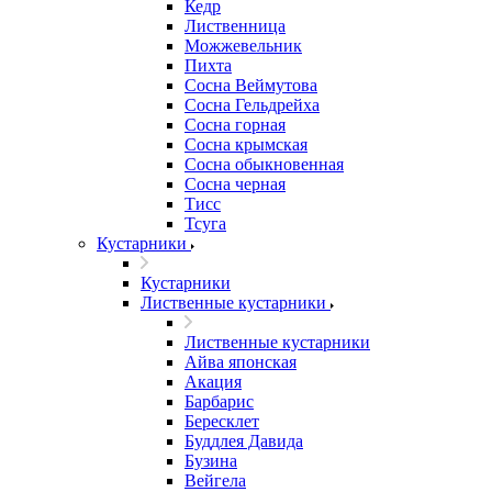
Кедр
Лиственница
Можжевельник
Пихта
Сосна Веймутова
Сосна Гельдрейха
Сосна горная
Сосна крымская
Сосна обыкновенная
Сосна черная
Тисс
Тсуга
Кустарники
Кустарники
Лиственные кустарники
Лиственные кустарники
Айва японская
Акация
Барбарис
Бересклет
Буддлея Давида
Бузина
Вейгела