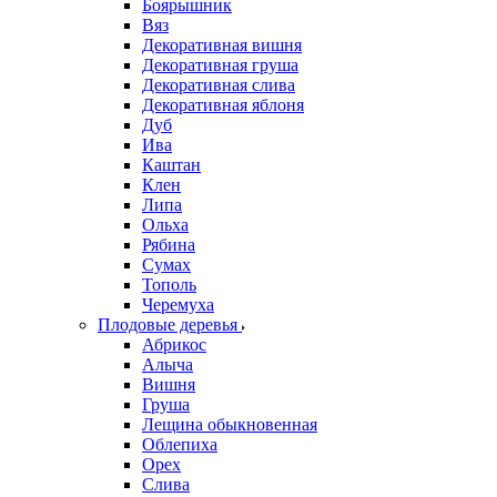
Боярышник
Вяз
Декоративная вишня
Декоративная груша
Декоративная слива
Декоративная яблоня
Дуб
Ива
Каштан
Клен
Липа
Ольха
Рябина
Сумах
Тополь
Черемуха
Плодовые деревья
Абрикос
Алыча
Вишня
Груша
Лещина обыкновенная
Облепиха
Орех
Слива