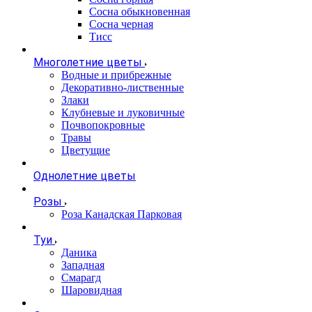
Сосна обыкновенная
Сосна черная
Тисс
Многолетние цветы
Водные и прибрежные
Декоративно-лиственные
Злаки
Клубневые и луковичные
Почвопокровные
Травы
Цветущие
Однолетние цветы
Розы
Роза Канадская Парковая
Туи
Даника
Западная
Смарагд
Шаровидная