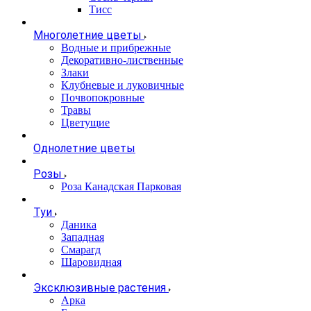
Тисс
Многолетние цветы
Водные и прибрежные
Декоративно-лиственные
Злаки
Клубневые и луковичные
Почвопокровные
Травы
Цветущие
Однолетние цветы
Розы
Роза Канадская Парковая
Туи
Даника
Западная
Смарагд
Шаровидная
Эксклюзивные растения
Арка