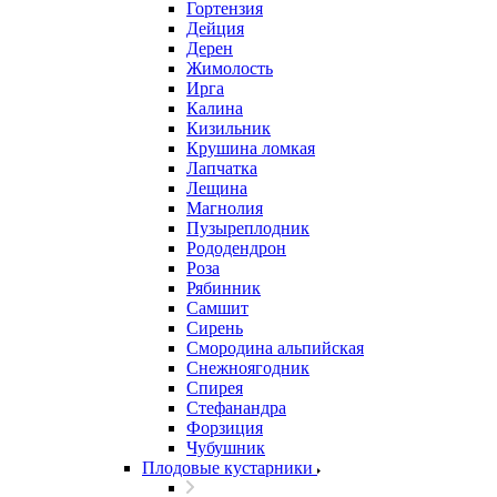
Гортензия
Дейция
Дерен
Жимолость
Ирга
Калина
Кизильник
Крушина ломкая
Лапчатка
Лещина
Магнолия
Пузыреплодник
Рододендрон
Роза
Рябинник
Самшит
Сирень
Смородина альпийская
Снежноягодник
Спирея
Стефанандра
Форзиция
Чубушник
Плодовые кустарники