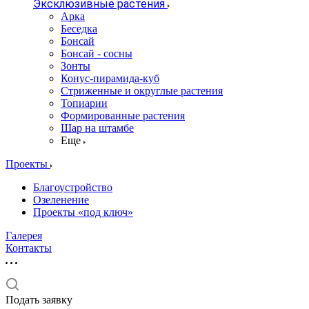
Эксклюзивные растения
Арка
Беседка
Бонсай
Бонсай - сосны
Зонты
Конус-пирамида-куб
Стриженные и округлые растения
Топиарии
Формированные растения
Шар на штамбе
Еще
Проекты
Благоустройство
Озеленение
Проекты «под ключ»
Галерея
Контакты
Подать заявку