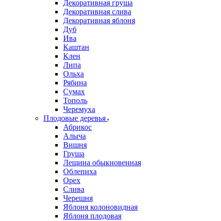
Декоративная груша
Декоративная слива
Декоративная яблоня
Дуб
Ива
Каштан
Клен
Липа
Ольха
Рябина
Сумах
Тополь
Черемуха
Плодовые деревья
Абрикос
Алыча
Вишня
Груша
Лещина обыкновенная
Облепиха
Орех
Слива
Черешня
Яблоня колоновидная
Яблоня плодовая