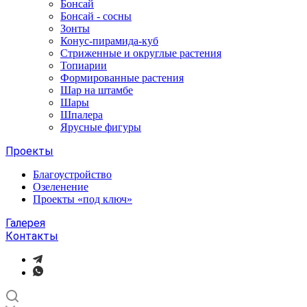
Бонсай
Бонсай - сосны
Зонты
Конус-пирамида-куб
Стриженные и округлые растения
Топиарии
Формированные растения
Шар на штамбе
Шары
Шпалера
Ярусные фигуры
Проекты
Благоустройство
Озеленение
Проекты «под ключ»
Галерея
Контакты