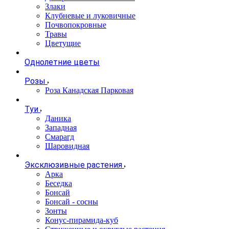
Злаки
Клубневые и луковичные
Почвопокровные
Травы
Цветущие
Однолетние цветы
Розы
Роза Канадская Парковая
Туи
Даника
Западная
Смарагд
Шаровидная
Эксклюзивные растения
Арка
Беседка
Бонсай
Бонсай - сосны
Зонты
Конус-пирамида-куб