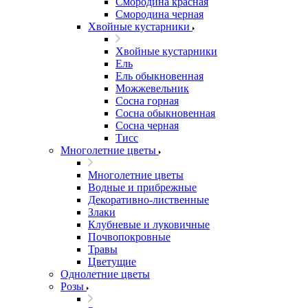
Смородина красная
Смородина черная
Хвойные кустарники
Хвойные кустарники
Ель
Ель обыкновенная
Можжевельник
Сосна горная
Сосна обыкновенная
Сосна черная
Тисс
Многолетние цветы
Многолетние цветы
Водные и прибрежные
Декоративно-лиственные
Злаки
Клубневые и луковичные
Почвопокровные
Травы
Цветущие
Однолетние цветы
Розы