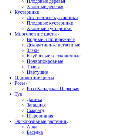
Плодовые деревья
Хвойные деревья
Кустарники
Лиственные кустарники
Плодовые кустарники
Хвойные кустарники
Многолетние цветы
Водные и прибрежные
Декоративно-лиственные
Злаки
Клубневые и луковичные
Почвопокровные
Травы
Цветущие
Однолетние цветы
Розы
Роза Канадская Парковая
Туи
Даника
Западная
Смарагд
Шаровидная
Эксклюзивные растения
Арка
Беседка