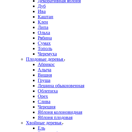
Декоративная яблоня
Дуб
Ива
Каштан
Клен
Липа
Ольха
Рябина
Сумах
Тополь
Черемуха
Плодовые деревья
Абрикос
Алыча
Вишня
Груша
Лещина обыкновенная
Облепиха
Орех
Слива
Черешня
Яблоня колоновидная
Яблоня плодовая
Хвойные деревья
Ель