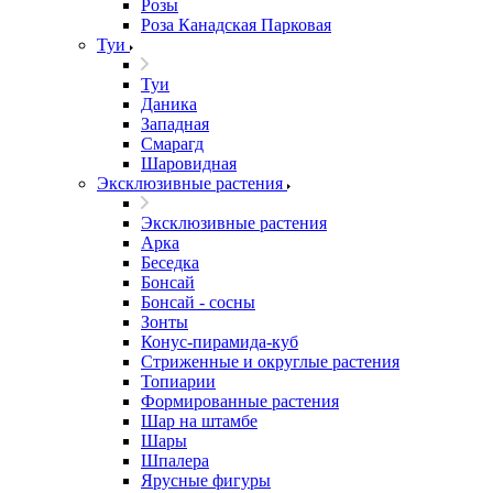
Розы
Роза Канадская Парковая
Туи
Туи
Даника
Западная
Смарагд
Шаровидная
Эксклюзивные растения
Эксклюзивные растения
Арка
Беседка
Бонсай
Бонсай - сосны
Зонты
Конус-пирамида-куб
Стриженные и округлые растения
Топиарии
Формированные растения
Шар на штамбе
Шары
Шпалера
Ярусные фигуры