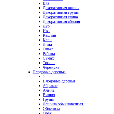
Вяз
Декоративная вишня
Декоративная груша
Декоративная слива
Декоративная яблоня
Дуб
Ива
Каштан
Клен
Липа
Ольха
Рябина
Сумах
Тополь
Черемуха
Плодовые деревья
Плодовые деревья
Абрикос
Алыча
Вишня
Груша
Лещина обыкновенная
Облепиха
Орех