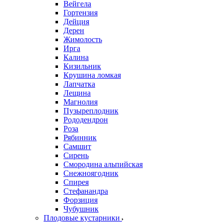
Вейгела
Гортензия
Дейция
Дерен
Жимолость
Ирга
Калина
Кизильник
Крушина ломкая
Лапчатка
Лещина
Магнолия
Пузыреплодник
Рододендрон
Роза
Рябинник
Самшит
Сирень
Смородина альпийская
Снежноягодник
Спирея
Стефанандра
Форзиция
Чубушник
Плодовые кустарники