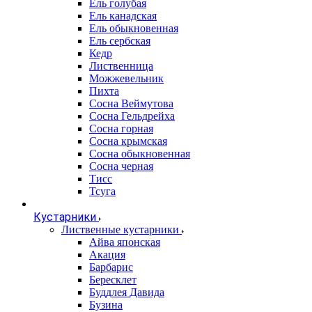
Ель голубая
Ель канадская
Ель обыкновенная
Ель сербская
Кедр
Лиственница
Можжевельник
Пихта
Сосна Веймутова
Сосна Гельдрейха
Сосна горная
Сосна крымская
Сосна обыкновенная
Сосна черная
Тисс
Тсуга
Кустарники
Лиственные кустарники
Айва японская
Акация
Барбарис
Бересклет
Буддлея Давида
Бузина