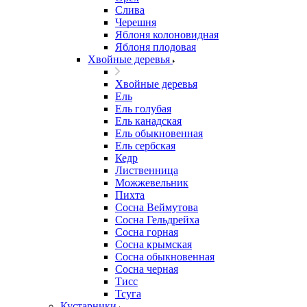
Слива
Черешня
Яблоня колоновидная
Яблоня плодовая
Хвойные деревья
Хвойные деревья
Ель
Ель голубая
Ель канадская
Ель обыкновенная
Ель сербская
Кедр
Лиственница
Можжевельник
Пихта
Сосна Веймутова
Сосна Гельдрейха
Сосна горная
Сосна крымская
Сосна обыкновенная
Сосна черная
Тисс
Тсуга
Кустарники