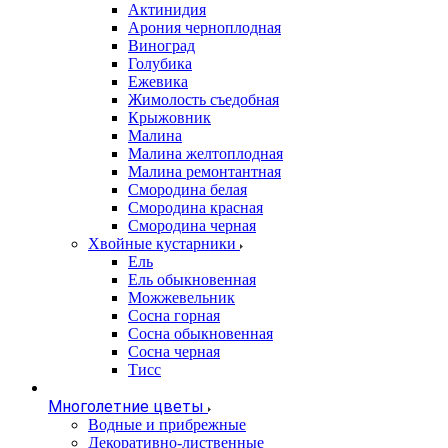
Актинидия
Арония черноплодная
Виноград
Голубика
Ежевика
Жимолость съедобная
Крыжовник
Малина
Малина желтоплодная
Малина ремонтантная
Смородина белая
Смородина красная
Смородина черная
Хвойные кустарники
Ель
Ель обыкновенная
Можжевельник
Сосна горная
Сосна обыкновенная
Сосна черная
Тисс
Многолетние цветы
Водные и прибрежные
Декоративно-лиственные