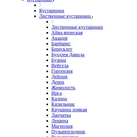
Кустарники
Лиственные кустарники
Лиственные кустарники
Айва японская
Акация
Барбарис
Бересклет
Буддлея Давида
Бузина
Вейгела
Гортензия
Дейция
Дерен
Жимолость
Ирга
Калина
Кизильник
Крушина ломкая
Лапчатка
Лещина
Магнолия
Пузыреплодник