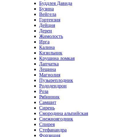
Буддлея Давида
Бузина
Вейгела
Гортензия
Дейция
Дерен
Жимолость
Ирга
Калина
Кизильник
Крушина ломкая
Лапчатка
Лещина
Магнолия
Пузыреплодник
Рододендрон
Роза
Рябинник
Самшит
Сирень
Смородина альпийская
Снежноягодник
Спирея
Стефанандра
Форзиция