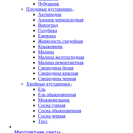
Чубушник
Плодовые кустарники
Актинидия
Арония черноплодная
Виноград
Голубика
Ежевика
Жимолость съедобная
Крыжовник
Малина
Малина желтоплодная
Малина ремонтантная
Смородина белая
Смородина красная
Смородина черная
Хвойные кустарники
Ель
Ель обыкновенная
Можжевельник
Сосна горная
Сосна обыкновенная
Сосна черная
Тисс
Многолетние цветы