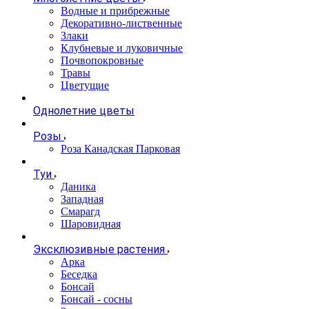
Водные и прибрежные
Декоративно-лиственные
Злаки
Клубневые и луковичные
Почвопокровные
Травы
Цветущие
Однолетние цветы
Розы
Роза Канадская Парковая
Туи
Даника
Западная
Смарагд
Шаровидная
Эксклюзивные растения
Арка
Беседка
Бонсай
Бонсай - сосны