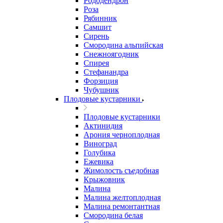
Рододендрон
Роза
Рябинник
Самшит
Сирень
Смородина альпийская
Снежноягодник
Спирея
Стефанандра
Форзиция
Чубушник
Плодовые кустарники
Плодовые кустарники
Актинидия
Арония черноплодная
Виноград
Голубика
Ежевика
Жимолость съедобная
Крыжовник
Малина
Малина желтоплодная
Малина ремонтантная
Смородина белая