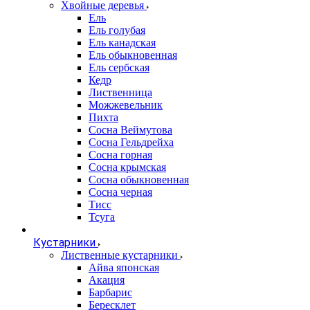
Хвойные деревья
Ель
Ель голубая
Ель канадская
Ель обыкновенная
Ель сербская
Кедр
Лиственница
Можжевельник
Пихта
Сосна Веймутова
Сосна Гельдрейха
Сосна горная
Сосна крымская
Сосна обыкновенная
Сосна черная
Тисс
Тсуга
Кустарники
Лиственные кустарники
Айва японская
Акация
Барбарис
Бересклет