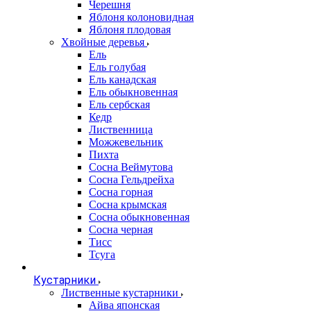
Черешня
Яблоня колоновидная
Яблоня плодовая
Хвойные деревья
Ель
Ель голубая
Ель канадская
Ель обыкновенная
Ель сербская
Кедр
Лиственница
Можжевельник
Пихта
Сосна Веймутова
Сосна Гельдрейха
Сосна горная
Сосна крымская
Сосна обыкновенная
Сосна черная
Тисс
Тсуга
Кустарники
Лиственные кустарники
Айва японская