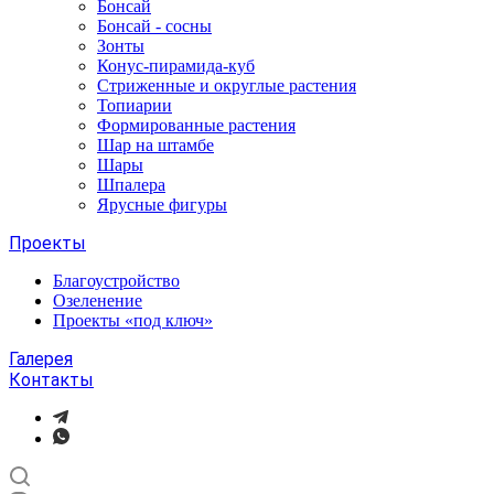
Бонсай
Бонсай - сосны
Зонты
Конус-пирамида-куб
Стриженные и округлые растения
Топиарии
Формированные растения
Шар на штамбе
Шары
Шпалера
Ярусные фигуры
Проекты
Благоустройство
Озеленение
Проекты «под ключ»
Галерея
Контакты