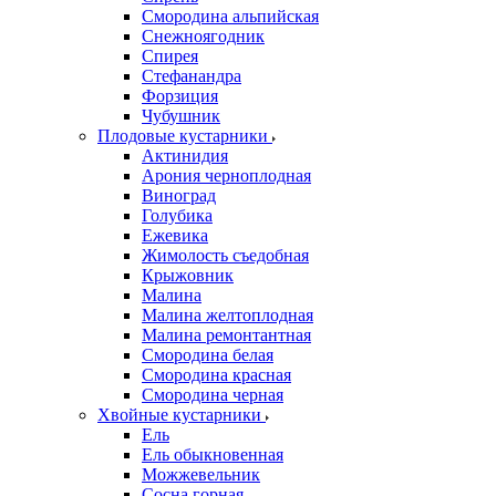
Смородина альпийская
Снежноягодник
Спирея
Стефанандра
Форзиция
Чубушник
Плодовые кустарники
Актинидия
Арония черноплодная
Виноград
Голубика
Ежевика
Жимолость съедобная
Крыжовник
Малина
Малина желтоплодная
Малина ремонтантная
Смородина белая
Смородина красная
Смородина черная
Хвойные кустарники
Ель
Ель обыкновенная
Можжевельник
Сосна горная