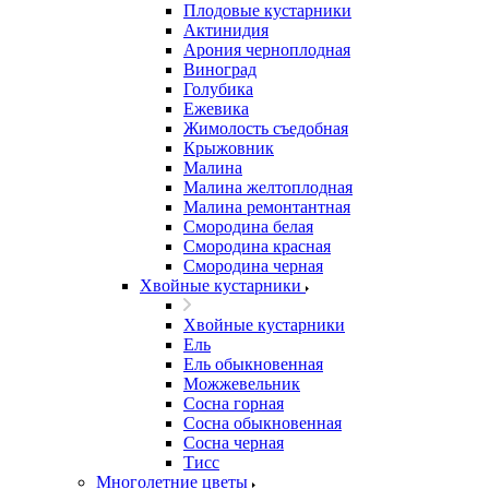
Плодовые кустарники
Актинидия
Арония черноплодная
Виноград
Голубика
Ежевика
Жимолость съедобная
Крыжовник
Малина
Малина желтоплодная
Малина ремонтантная
Смородина белая
Смородина красная
Смородина черная
Хвойные кустарники
Хвойные кустарники
Ель
Ель обыкновенная
Можжевельник
Сосна горная
Сосна обыкновенная
Сосна черная
Тисс
Многолетние цветы