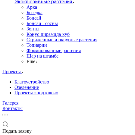
Эксклюзивные растения
Арка
Беседка
Бонсай
Бонсай - сосны
Зонты
Конус-пирамида-куб
Стриженные и округлые растения
Топиарии
Формированные растения
Шар на штамбе
Еще
Проекты
Благоустройство
Озеленение
Проекты «под ключ»
Галерея
Контакты
Подать заявку