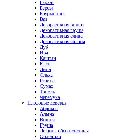
Бархат
Береза
Боярышник
Вяз
Декоративная вишня
Декоративная груша
Декоративная слива
Декоративная яблоня
Дуб
Ива
Каштан
Клен
Липа
Ольха
Рябина
Сумах
Тополь
Черемуха
Плодовые деревья
Абрикос
Алыча
Вишня
Груша
Лещина обыкновенная
Облепиха