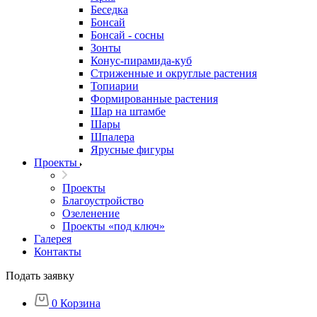
Беседка
Бонсай
Бонсай - сосны
Зонты
Конус-пирамида-куб
Стриженные и округлые растения
Топиарии
Формированные растения
Шар на штамбе
Шары
Шпалера
Ярусные фигуры
Проекты
Проекты
Благоустройство
Озеленение
Проекты «под ключ»
Галерея
Контакты
Подать заявку
0
Корзина