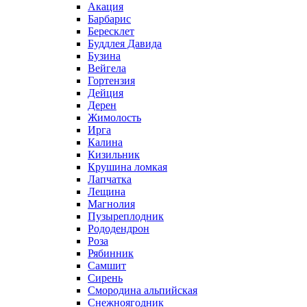
Акация
Барбарис
Бересклет
Буддлея Давида
Бузина
Вейгела
Гортензия
Дейция
Дерен
Жимолость
Ирга
Калина
Кизильник
Крушина ломкая
Лапчатка
Лещина
Магнолия
Пузыреплодник
Рододендрон
Роза
Рябинник
Самшит
Сирень
Смородина альпийская
Снежноягодник