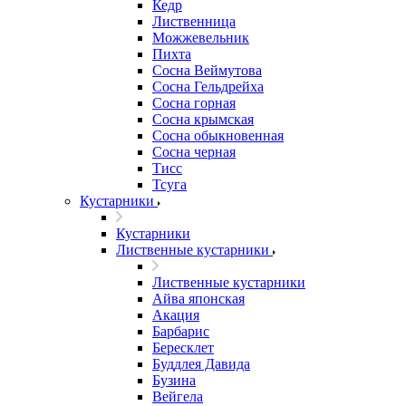
Кедр
Лиственница
Можжевельник
Пихта
Сосна Веймутова
Сосна Гельдрейха
Сосна горная
Сосна крымская
Сосна обыкновенная
Сосна черная
Тисс
Тсуга
Кустарники
Кустарники
Лиственные кустарники
Лиственные кустарники
Айва японская
Акация
Барбарис
Бересклет
Буддлея Давида
Бузина
Вейгела