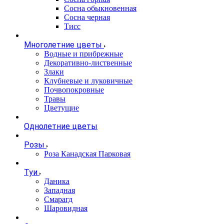
Сосна обыкновенная
Сосна черная
Тисс
Многолетние цветы
Водные и прибрежные
Декоративно-лиственные
Злаки
Клубневые и луковичные
Почвопокровные
Травы
Цветущие
Однолетние цветы
Розы
Роза Канадская Парковая
Туи
Даника
Западная
Смарагд
Шаровидная