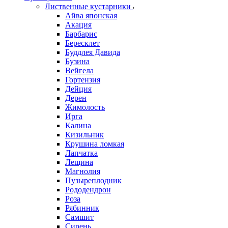
Лиственные кустарники
Айва японская
Акация
Барбарис
Бересклет
Буддлея Давида
Бузина
Вейгела
Гортензия
Дейция
Дерен
Жимолость
Ирга
Калина
Кизильник
Крушина ломкая
Лапчатка
Лещина
Магнолия
Пузыреплодник
Рододендрон
Роза
Рябинник
Самшит
Сирень