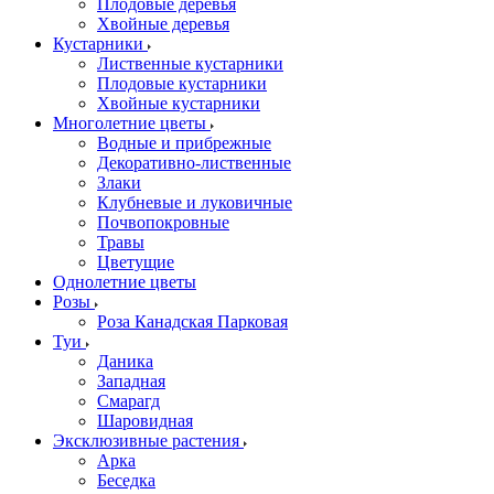
Плодовые деревья
Хвойные деревья
Кустарники
Лиственные кустарники
Плодовые кустарники
Хвойные кустарники
Многолетние цветы
Водные и прибрежные
Декоративно-лиственные
Злаки
Клубневые и луковичные
Почвопокровные
Травы
Цветущие
Однолетние цветы
Розы
Роза Канадская Парковая
Туи
Даника
Западная
Смарагд
Шаровидная
Эксклюзивные растения
Арка
Беседка