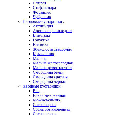
Спирея
Стефанандра
Форзиция
Чубушник
Плодовые кустарники
Актинидия
Арония черноплодная
Виноград
Голубика
Ежевика
Жимолость съедобная
Крыжовник
Малина
Малина желтоплодная
Малина ремонтантная
Смородина белая
Смородина красная
Смородина черная
Хвойные кустарники
Ель
Ель обыкновенная
Можжевельник
Сосна горная
Сосна обыкновенная
Сосна черная