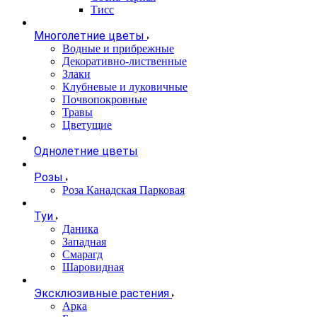
Тисс
Многолетние цветы
Водные и прибрежные
Декоративно-лиственные
Злаки
Клубневые и луковичные
Почвопокровные
Травы
Цветущие
Однолетние цветы
Розы
Роза Канадская Парковая
Туи
Даника
Западная
Смарагд
Шаровидная
Эксклюзивные растения
Арка