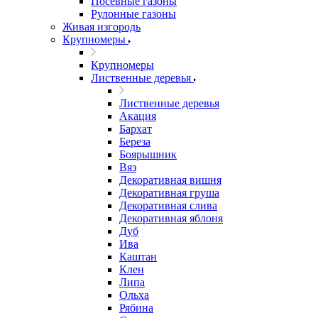
Посевные газоны
Рулонные газоны
Живая изгородь
Крупномеры
Крупномеры
Лиственные деревья
Лиственные деревья
Акация
Бархат
Береза
Боярышник
Вяз
Декоративная вишня
Декоративная груша
Декоративная слива
Декоративная яблоня
Дуб
Ива
Каштан
Клен
Липа
Ольха
Рябина