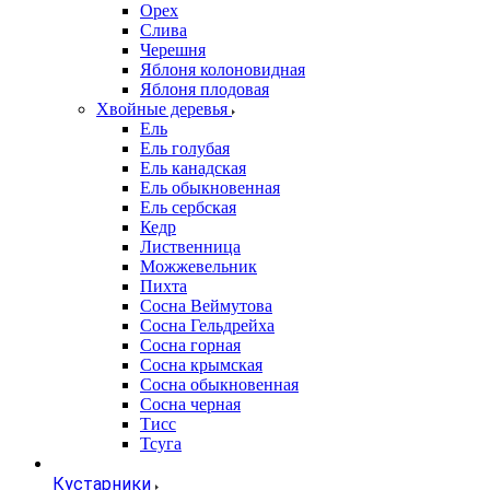
Орех
Слива
Черешня
Яблоня колоновидная
Яблоня плодовая
Хвойные деревья
Ель
Ель голубая
Ель канадская
Ель обыкновенная
Ель сербская
Кедр
Лиственница
Можжевельник
Пихта
Сосна Веймутова
Сосна Гельдрейха
Сосна горная
Сосна крымская
Сосна обыкновенная
Сосна черная
Тисс
Тсуга
Кустарники