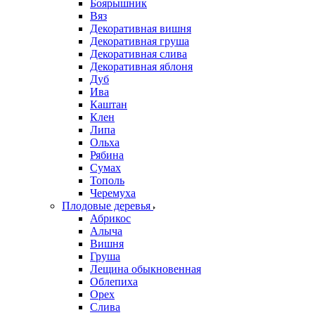
Боярышник
Вяз
Декоративная вишня
Декоративная груша
Декоративная слива
Декоративная яблоня
Дуб
Ива
Каштан
Клен
Липа
Ольха
Рябина
Сумах
Тополь
Черемуха
Плодовые деревья
Абрикос
Алыча
Вишня
Груша
Лещина обыкновенная
Облепиха
Орех
Слива