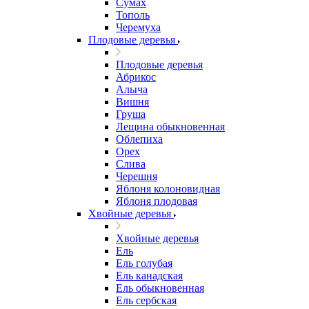
Сумах
Тополь
Черемуха
Плодовые деревья
Плодовые деревья
Абрикос
Алыча
Вишня
Груша
Лещина обыкновенная
Облепиха
Орех
Слива
Черешня
Яблоня колоновидная
Яблоня плодовая
Хвойные деревья
Хвойные деревья
Ель
Ель голубая
Ель канадская
Ель обыкновенная
Ель сербская