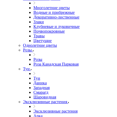
Многолетние цветы
Водные и прибрежные
Декоративно-лиственные
Злаки
Клубневые и луковичные
Почвопокровные
Травы
Цветущие
Однолетние цветы
Розы
Розы
Роза Канадская Парковая
Туи
Туи
Даника
Западная
Смарагд
Шаровидная
Эксклюзивные растения
Эксклюзивные растения
Арка