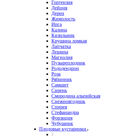
Гортензия
Дейция
Дерен
Жимолость
Ирга
Калина
Кизильник
Крушина ломкая
Лапчатка
Лещина
Магнолия
Пузыреплодник
Рододендрон
Роза
Рябинник
Самшит
Сирень
Смородина альпийская
Снежноягодник
Спирея
Стефанандра
Форзиция
Чубушник
Плодовые кустарники