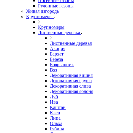
Посевные газоны
Рулонные газоны
Живая изгородь
Крупномеры
Крупномеры
Лиственные деревья
Лиственные деревья
Акация
Бархат
Береза
Боярышник
Вяз
Декоративная вишня
Декоративная груша
Декоративная слива
Декоративная яблоня
Дуб
Ива
Каштан
Клен
Липа
Ольха
Рябина