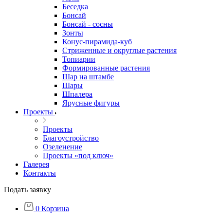
Беседка
Бонсай
Бонсай - сосны
Зонты
Конус-пирамида-куб
Стриженные и округлые растения
Топиарии
Формированные растения
Шар на штамбе
Шары
Шпалера
Ярусные фигуры
Проекты
Проекты
Благоустройство
Озеленение
Проекты «под ключ»
Галерея
Контакты
Подать заявку
0
Корзина