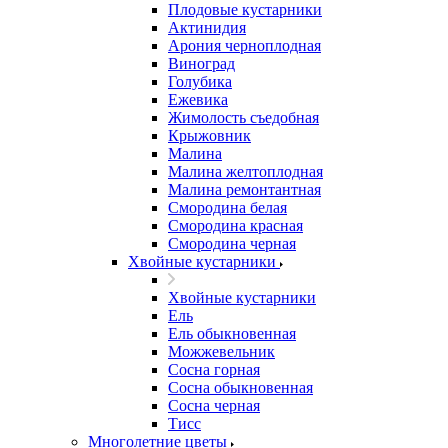
Плодовые кустарники
Актинидия
Арония черноплодная
Виноград
Голубика
Ежевика
Жимолость съедобная
Крыжовник
Малина
Малина желтоплодная
Малина ремонтантная
Смородина белая
Смородина красная
Смородина черная
Хвойные кустарники
Хвойные кустарники
Ель
Ель обыкновенная
Можжевельник
Сосна горная
Сосна обыкновенная
Сосна черная
Тисс
Многолетние цветы