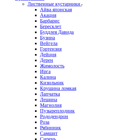
Лиственные кустарники
Айва японская
Акация
Барбарис
Бересклет
Буддлея Давида
Бузина
Вейгела
Гортензия
Дейция
Дерен
Жимолость
Ирга
Калина
Кизильник
Крушина ломкая
Лапчатка
Лещина
Магнолия
Пузыреплодник
Рододендрон
Роза
Рябинник
Самшит
Сирень