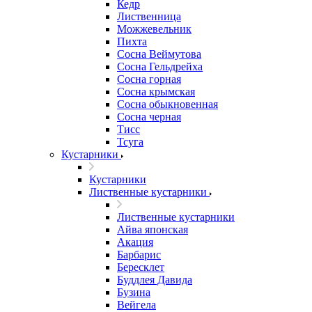
Кедр
Лиственница
Можжевельник
Пихта
Сосна Веймутова
Сосна Гельдрейха
Сосна горная
Сосна крымская
Сосна обыкновенная
Сосна черная
Тисс
Тсуга
Кустарники
Кустарники
Лиственные кустарники
Лиственные кустарники
Айва японская
Акация
Барбарис
Бересклет
Буддлея Давида
Бузина
Вейгела