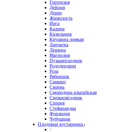
Гортензия
Дейция
Дерен
Жимолость
Ирга
Калина
Кизильник
Крушина ломкая
Лапчатка
Лещина
Магнолия
Пузыреплодник
Рододендрон
Роза
Рябинник
Самшит
Сирень
Смородина альпийская
Снежноягодник
Спирея
Стефанандра
Форзиция
Чубушник
Плодовые кустарники