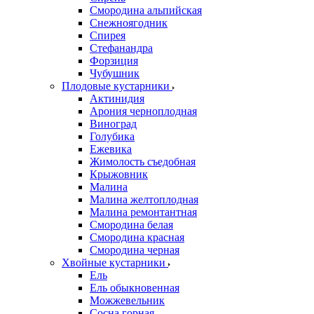
Смородина альпийская
Снежноягодник
Спирея
Стефанандра
Форзиция
Чубушник
Плодовые кустарники
Актинидия
Арония черноплодная
Виноград
Голубика
Ежевика
Жимолость съедобная
Крыжовник
Малина
Малина желтоплодная
Малина ремонтантная
Смородина белая
Смородина красная
Смородина черная
Хвойные кустарники
Ель
Ель обыкновенная
Можжевельник
Сосна горная