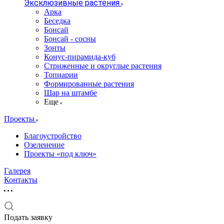
Эксклюзивные растения
Арка
Беседка
Бонсай
Бонсай - сосны
Зонты
Конус-пирамида-куб
Стриженные и округлые растения
Топиарии
Формированные растения
Шар на штамбе
Еще
Проекты
Благоустройство
Озеленение
Проекты «под ключ»
Галерея
Контакты
Подать заявку