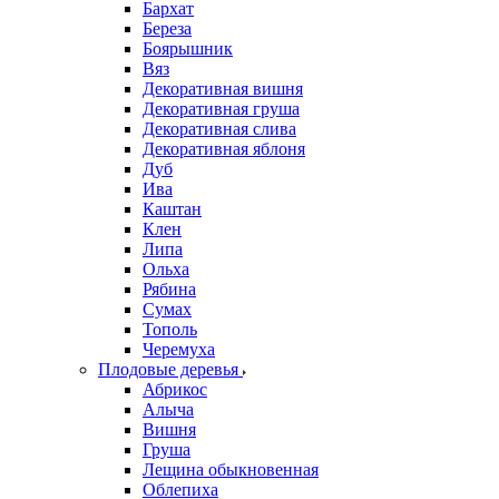
Бархат
Береза
Боярышник
Вяз
Декоративная вишня
Декоративная груша
Декоративная слива
Декоративная яблоня
Дуб
Ива
Каштан
Клен
Липа
Ольха
Рябина
Сумах
Тополь
Черемуха
Плодовые деревья
Абрикос
Алыча
Вишня
Груша
Лещина обыкновенная
Облепиха