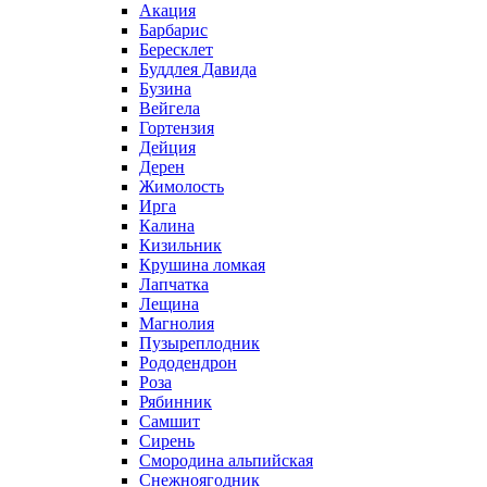
Акация
Барбарис
Бересклет
Буддлея Давида
Бузина
Вейгела
Гортензия
Дейция
Дерен
Жимолость
Ирга
Калина
Кизильник
Крушина ломкая
Лапчатка
Лещина
Магнолия
Пузыреплодник
Рододендрон
Роза
Рябинник
Самшит
Сирень
Смородина альпийская
Снежноягодник