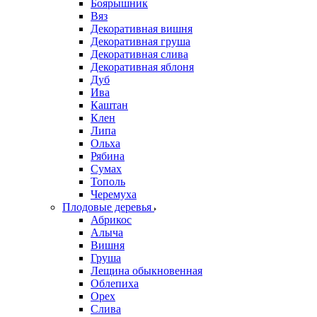
Боярышник
Вяз
Декоративная вишня
Декоративная груша
Декоративная слива
Декоративная яблоня
Дуб
Ива
Каштан
Клен
Липа
Ольха
Рябина
Сумах
Тополь
Черемуха
Плодовые деревья
Абрикос
Алыча
Вишня
Груша
Лещина обыкновенная
Облепиха
Орех
Слива