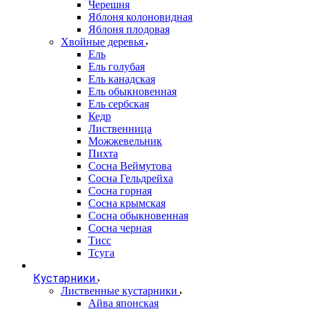
Черешня
Яблоня колоновидная
Яблоня плодовая
Хвойные деревья
Ель
Ель голубая
Ель канадская
Ель обыкновенная
Ель сербская
Кедр
Лиственница
Можжевельник
Пихта
Сосна Веймутова
Сосна Гельдрейха
Сосна горная
Сосна крымская
Сосна обыкновенная
Сосна черная
Тисс
Тсуга
Кустарники
Лиственные кустарники
Айва японская