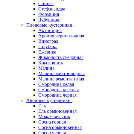
Спирея
Стефанандра
Форзиция
Чубушник
Плодовые кустарники
Актинидия
Арония черноплодная
Виноград
Голубика
Ежевика
Жимолость съедобная
Крыжовник
Малина
Малина желтоплодная
Малина ремонтантная
Смородина белая
Смородина красная
Смородина черная
Хвойные кустарники
Ель
Ель обыкновенная
Можжевельник
Сосна горная
Сосна обыкновенная
Сосна черная