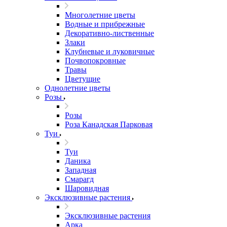
Многолетние цветы
Водные и прибрежные
Декоративно-лиственные
Злаки
Клубневые и луковичные
Почвопокровные
Травы
Цветущие
Однолетние цветы
Розы
Розы
Роза Канадская Парковая
Туи
Туи
Даника
Западная
Смарагд
Шаровидная
Эксклюзивные растения
Эксклюзивные растения
Арка