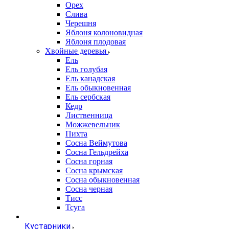
Орех
Слива
Черешня
Яблоня колоновидная
Яблоня плодовая
Хвойные деревья
Ель
Ель голубая
Ель канадская
Ель обыкновенная
Ель сербская
Кедр
Лиственница
Можжевельник
Пихта
Сосна Веймутова
Сосна Гельдрейха
Сосна горная
Сосна крымская
Сосна обыкновенная
Сосна черная
Тисс
Тсуга
Кустарники