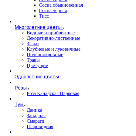
Сосна обыкновенная
Сосна черная
Тисс
Многолетние цветы
Водные и прибрежные
Декоративно-лиственные
Злаки
Клубневые и луковичные
Почвопокровные
Травы
Цветущие
Однолетние цветы
Розы
Роза Канадская Парковая
Туи
Даника
Западная
Смарагд
Шаровидная