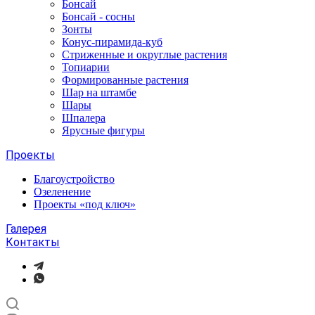
Бонсай
Бонсай - сосны
Зонты
Конус-пирамида-куб
Стриженные и округлые растения
Топиарии
Формированные растения
Шар на штамбе
Шары
Шпалера
Ярусные фигуры
Проекты
Благоустройство
Озеленение
Проекты «под ключ»
Галерея
Контакты