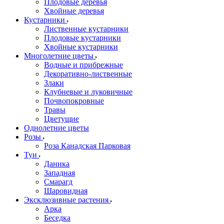
Плодовые деревья
Хвойные деревья
Кустарники
Лиственные кустарники
Плодовые кустарники
Хвойные кустарники
Многолетние цветы
Водные и прибрежные
Декоративно-лиственные
Злаки
Клубневые и луковичные
Почвопокровные
Травы
Цветущие
Однолетние цветы
Розы
Роза Канадская Парковая
Туи
Даника
Западная
Смарагд
Шаровидная
Эксклюзивные растения
Арка
Беседка