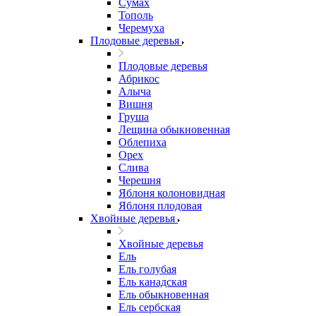
Сумах
Тополь
Черемуха
Плодовые деревья
Плодовые деревья
Абрикос
Алыча
Вишня
Груша
Лещина обыкновенная
Облепиха
Орех
Слива
Черешня
Яблоня колоновидная
Яблоня плодовая
Хвойные деревья
Хвойные деревья
Ель
Ель голубая
Ель канадская
Ель обыкновенная
Ель сербская