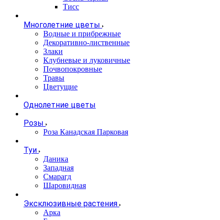
Тисс
Многолетние цветы
Водные и прибрежные
Декоративно-лиственные
Злаки
Клубневые и луковичные
Почвопокровные
Травы
Цветущие
Однолетние цветы
Розы
Роза Канадская Парковая
Туи
Даника
Западная
Смарагд
Шаровидная
Эксклюзивные растения
Арка