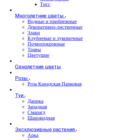
Тисс
Многолетние цветы
Водные и прибрежные
Декоративно-лиственные
Злаки
Клубневые и луковичные
Почвопокровные
Травы
Цветущие
Однолетние цветы
Розы
Роза Канадская Парковая
Туи
Даника
Западная
Смарагд
Шаровидная
Эксклюзивные растения
Арка