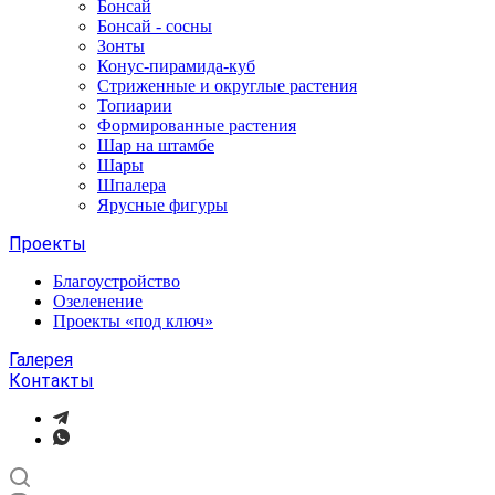
Бонсай
Бонсай - сосны
Зонты
Конус-пирамида-куб
Стриженные и округлые растения
Топиарии
Формированные растения
Шар на штамбе
Шары
Шпалера
Ярусные фигуры
Проекты
Благоустройство
Озеленение
Проекты «под ключ»
Галерея
Контакты