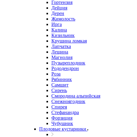
Гортензия
Дейция
Дерен
Жимолость
Ирга
Калина
Кизильник
Крушина ломкая
Лапчатка
Лещина
Магнолия
Пузыреплодник
Рододендрон
Роза
Рябинник
Самшит
Сирень
Смородина альпийская
Снежноягодник
Спирея
Стефанандра
Форзиция
Чубушник
Плодовые кустарники