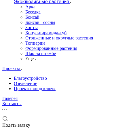
Эксклюзивные растения
Арка
Беседка
Бонсай
Бонсай - сосны
Зонты
Конус-пирамида-куб
Стриженные и округлые растения
Топиарии
Формированные растения
Шар на штамбе
Еще
Проекты
Благоустройство
Озеленение
Проекты «под ключ»
Галерея
Контакты
Подать заявку