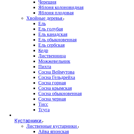
Черешня
Яблоня колоновидная
Яблоня плодовая
Хвойные деревья
Ель
Ель голубая
Ель канадская
Ель обыкновенная
Ель сербская
Кедр
Лиственница
Можжевельник
Пихта
Сосна Веймутова
Сосна Гельдрейха
Сосна горная
Сосна крымская
Сосна обыкновенная
Сосна черная
Тисс
Тсуга
Кустарники
Лиственные кустарники
Айва японская