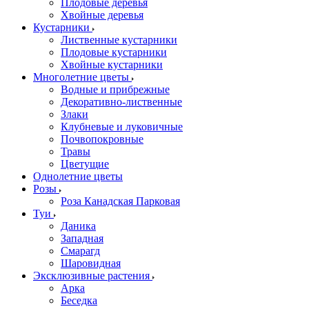
Плодовые деревья
Хвойные деревья
Кустарники
Лиственные кустарники
Плодовые кустарники
Хвойные кустарники
Многолетние цветы
Водные и прибрежные
Декоративно-лиственные
Злаки
Клубневые и луковичные
Почвопокровные
Травы
Цветущие
Однолетние цветы
Розы
Роза Канадская Парковая
Туи
Даника
Западная
Смарагд
Шаровидная
Эксклюзивные растения
Арка
Беседка