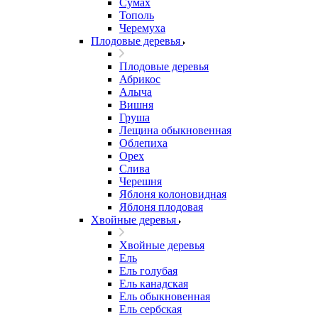
Сумах
Тополь
Черемуха
Плодовые деревья
Плодовые деревья
Абрикос
Алыча
Вишня
Груша
Лещина обыкновенная
Облепиха
Орех
Слива
Черешня
Яблоня колоновидная
Яблоня плодовая
Хвойные деревья
Хвойные деревья
Ель
Ель голубая
Ель канадская
Ель обыкновенная
Ель сербская