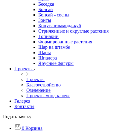
Беседка
Бонсай
Бонсай - сосны
Зонты
Конус-пирамида-куб
Стриженные и округлые растения
Топиарии
Формированные растения
Шар на штамбе
Шары
Шпалера
Ярусные фигуры
Проекты
Проекты
Благоустройство
Озеленение
Проекты «под ключ»
Галерея
Контакты
Подать заявку
0
Корзина