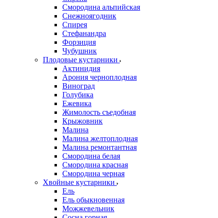
Смородина альпийская
Снежноягодник
Спирея
Стефанандра
Форзиция
Чубушник
Плодовые кустарники
Актинидия
Арония черноплодная
Виноград
Голубика
Ежевика
Жимолость съедобная
Крыжовник
Малина
Малина желтоплодная
Малина ремонтантная
Смородина белая
Смородина красная
Смородина черная
Хвойные кустарники
Ель
Ель обыкновенная
Можжевельник
Сосна горная