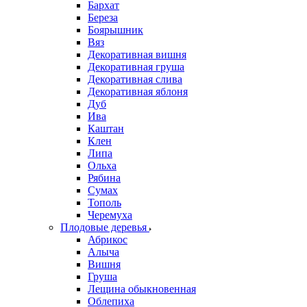
Бархат
Береза
Боярышник
Вяз
Декоративная вишня
Декоративная груша
Декоративная слива
Декоративная яблоня
Дуб
Ива
Каштан
Клен
Липа
Ольха
Рябина
Сумах
Тополь
Черемуха
Плодовые деревья
Абрикос
Алыча
Вишня
Груша
Лещина обыкновенная
Облепиха