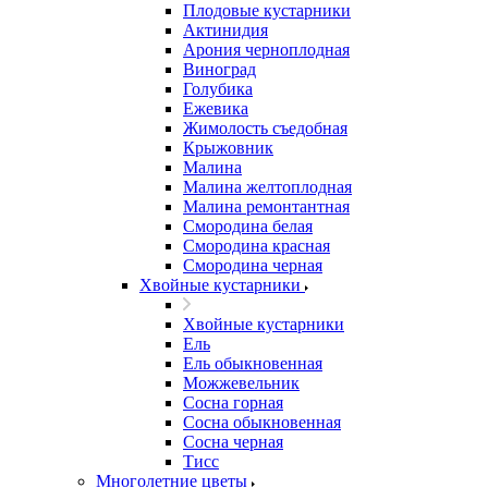
Плодовые кустарники
Актинидия
Арония черноплодная
Виноград
Голубика
Ежевика
Жимолость съедобная
Крыжовник
Малина
Малина желтоплодная
Малина ремонтантная
Смородина белая
Смородина красная
Смородина черная
Хвойные кустарники
Хвойные кустарники
Ель
Ель обыкновенная
Можжевельник
Сосна горная
Сосна обыкновенная
Сосна черная
Тисс
Многолетние цветы