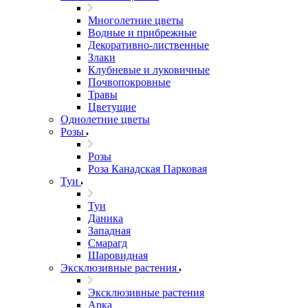
Многолетние цветы
Водные и прибрежные
Декоративно-лиственные
Злаки
Клубневые и луковичные
Почвопокровные
Травы
Цветущие
Однолетние цветы
Розы
Розы
Роза Канадская Парковая
Туи
Туи
Даника
Западная
Смарагд
Шаровидная
Эксклюзивные растения
Эксклюзивные растения
Арка