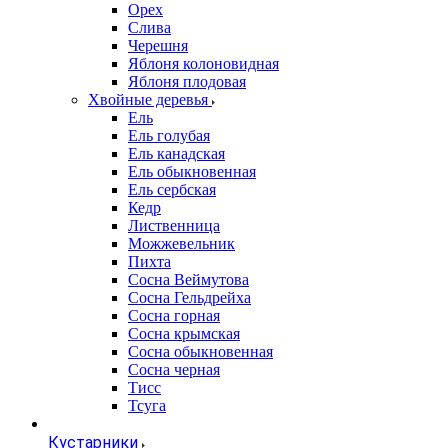
Орех
Слива
Черешня
Яблоня колоновидная
Яблоня плодовая
Хвойные деревья
Ель
Ель голубая
Ель канадская
Ель обыкновенная
Ель сербская
Кедр
Лиственница
Можжевельник
Пихта
Сосна Веймутова
Сосна Гельдрейха
Сосна горная
Сосна крымская
Сосна обыкновенная
Сосна черная
Тисс
Тсуга
Кустарники