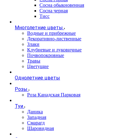
Сосна обыкновенная
Сосна черная
Тисс
Многолетние цветы
Водные и прибрежные
Декоративно-лиственные
Злаки
Клубневые и луковичные
Почвопокровные
Травы
Цветущие
Однолетние цветы
Розы
Роза Канадская Парковая
Туи
Даника
Западная
Смарагд
Шаровидная