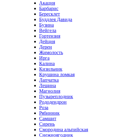
Акация
Барбарис
Бересклет
Буддлея Давида
Бузина
Вейгела
Гортензия
Дейция
Дерен
Жимолость
Ирга
Калина
Кизильник
Крушина ломкая
Лапчатка
Лещина
Магнолия
Пузыреплодник
Рододендрон
Роза
Рябинник
Самшит
Сирень
Смородина альпийская
Снежноягодник