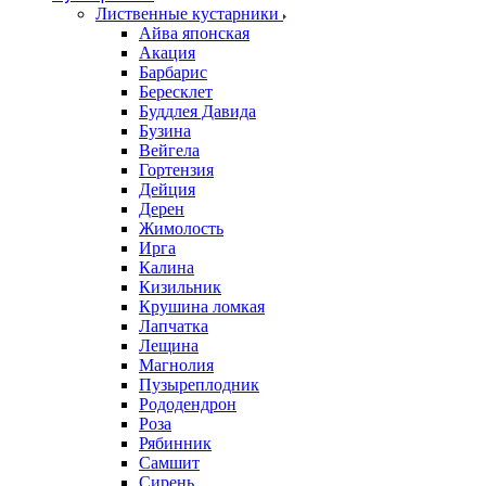
Лиственные кустарники
Айва японская
Акация
Барбарис
Бересклет
Буддлея Давида
Бузина
Вейгела
Гортензия
Дейция
Дерен
Жимолость
Ирга
Калина
Кизильник
Крушина ломкая
Лапчатка
Лещина
Магнолия
Пузыреплодник
Рододендрон
Роза
Рябинник
Самшит
Сирень