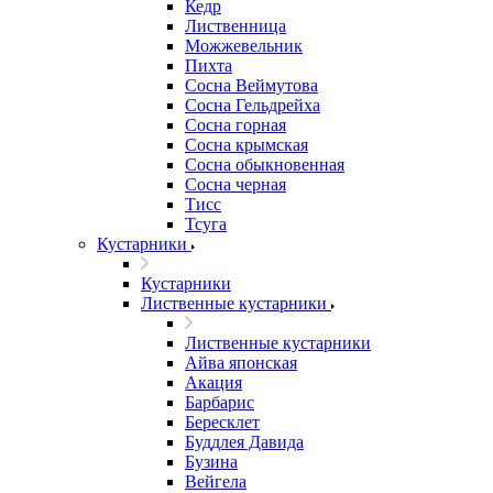
Кедр
Лиственница
Можжевельник
Пихта
Сосна Веймутова
Сосна Гельдрейха
Сосна горная
Сосна крымская
Сосна обыкновенная
Сосна черная
Тисс
Тсуга
Кустарники
Кустарники
Лиственные кустарники
Лиственные кустарники
Айва японская
Акация
Барбарис
Бересклет
Буддлея Давида
Бузина
Вейгела