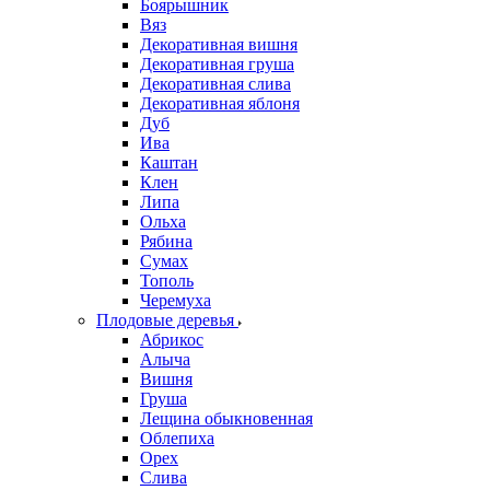
Боярышник
Вяз
Декоративная вишня
Декоративная груша
Декоративная слива
Декоративная яблоня
Дуб
Ива
Каштан
Клен
Липа
Ольха
Рябина
Сумах
Тополь
Черемуха
Плодовые деревья
Абрикос
Алыча
Вишня
Груша
Лещина обыкновенная
Облепиха
Орех
Слива