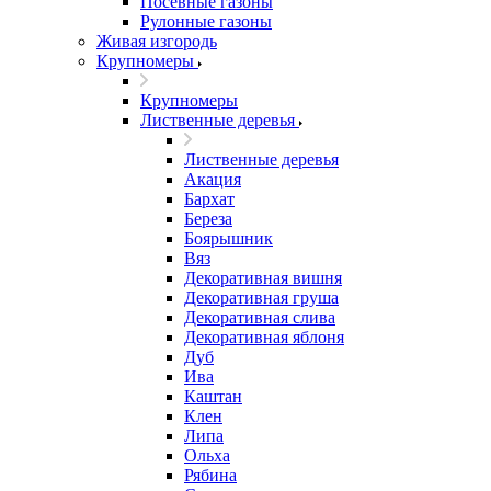
Посевные газоны
Рулонные газоны
Живая изгородь
Крупномеры
Крупномеры
Лиственные деревья
Лиственные деревья
Акация
Бархат
Береза
Боярышник
Вяз
Декоративная вишня
Декоративная груша
Декоративная слива
Декоративная яблоня
Дуб
Ива
Каштан
Клен
Липа
Ольха
Рябина