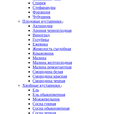
Спирея
Стефанандра
Форзиция
Чубушник
Плодовые кустарники
Актинидия
Арония черноплодная
Виноград
Голубика
Ежевика
Жимолость съедобная
Крыжовник
Малина
Малина желтоплодная
Малина ремонтантная
Смородина белая
Смородина красная
Смородина черная
Хвойные кустарники
Ель
Ель обыкновенная
Можжевельник
Сосна горная
Сосна обыкновенная
Сосна черная