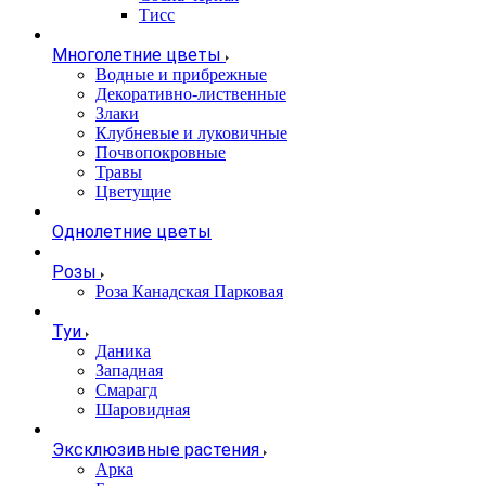
Тисс
Многолетние цветы
Водные и прибрежные
Декоративно-лиственные
Злаки
Клубневые и луковичные
Почвопокровные
Травы
Цветущие
Однолетние цветы
Розы
Роза Канадская Парковая
Туи
Даника
Западная
Смарагд
Шаровидная
Эксклюзивные растения
Арка