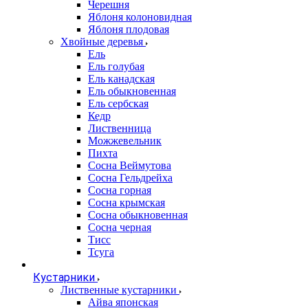
Черешня
Яблоня колоновидная
Яблоня плодовая
Хвойные деревья
Ель
Ель голубая
Ель канадская
Ель обыкновенная
Ель сербская
Кедр
Лиственница
Можжевельник
Пихта
Сосна Веймутова
Сосна Гельдрейха
Сосна горная
Сосна крымская
Сосна обыкновенная
Сосна черная
Тисс
Тсуга
Кустарники
Лиственные кустарники
Айва японская