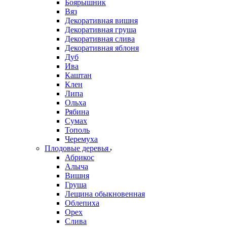
Боярышник
Вяз
Декоративная вишня
Декоративная груша
Декоративная слива
Декоративная яблоня
Дуб
Ива
Каштан
Клен
Липа
Ольха
Рябина
Сумах
Тополь
Черемуха
Плодовые деревья
Абрикос
Алыча
Вишня
Груша
Лещина обыкновенная
Облепиха
Орех
Слива