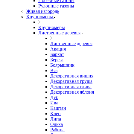
Посевные газоны
Рулонные газоны
Живая изгородь
Крупномеры
Крупномеры
Лиственные деревья
Лиственные деревья
Акация
Бархат
Береза
Боярышник
Вяз
Декоративная вишня
Декоративная груша
Декоративная слива
Декоративная яблоня
Дуб
Ива
Каштан
Клен
Липа
Ольха
Рябина