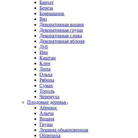
Бархат
Береза
Боярышник
Вяз
Декоративная вишня
Декоративная груша
Декоративная слива
Декоративная яблоня
Дуб
Ива
Каштан
Клен
Липа
Ольха
Рябина
Сумах
Тополь
Черемуха
Плодовые деревья
Абрикос
Алыча
Вишня
Груша
Лещина обыкновенная
Облепиха