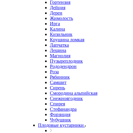
Гортензия
Дейция
Дерен
Жимолость
Ирга
Калина
Кизильник
Крушина ломкая
Лапчатка
Лещина
Магнолия
Пузыреплодник
Рододендрон
Роза
Рябинник
Самшит
Сирень
Смородина альпийская
Снежноягодник
Спирея
Стефанандра
Форзиция
Чубушник
Плодовые кустарники