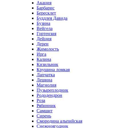
Акация
Барбарис
Бересклет
Буддлея Давида
Бузина
Вейгела
Гортензия
Дейция
Дерен
Жимолость
Ирга
Калина
Кизильник
Крушина ломкая
Лапчатка
Лещина
Магнолия
Пузыреплодник
Рододендрон
Роза
Рябинник
Самшит
Сирень
Смородина альпийская
Снежноягодник