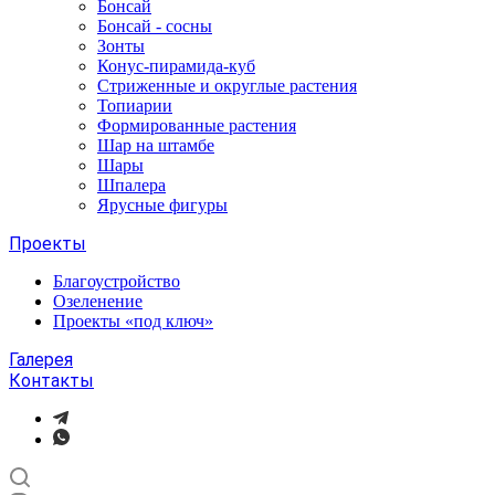
Бонсай
Бонсай - сосны
Зонты
Конус-пирамида-куб
Стриженные и округлые растения
Топиарии
Формированные растения
Шар на штамбе
Шары
Шпалера
Ярусные фигуры
Проекты
Благоустройство
Озеленение
Проекты «под ключ»
Галерея
Контакты