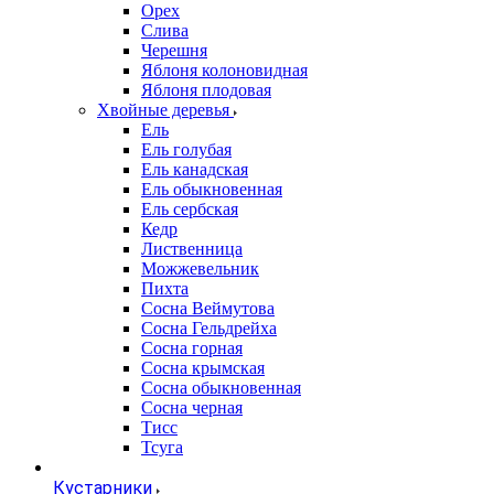
Орех
Слива
Черешня
Яблоня колоновидная
Яблоня плодовая
Хвойные деревья
Ель
Ель голубая
Ель канадская
Ель обыкновенная
Ель сербская
Кедр
Лиственница
Можжевельник
Пихта
Сосна Веймутова
Сосна Гельдрейха
Сосна горная
Сосна крымская
Сосна обыкновенная
Сосна черная
Тисс
Тсуга
Кустарники