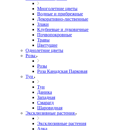
Многолетние цветы
Водные и прибрежные
Декоративно-лиственные
Злаки
Клубневые и луковичные
Почвопокровные
Травы
Цветущие
Однолетние цветы
Розы
Розы
Роза Канадская Парковая
Туи
Туи
Даника
Западная
Смарагд
Шаровидная
Эксклюзивные растения
Эксклюзивные растения
Арка