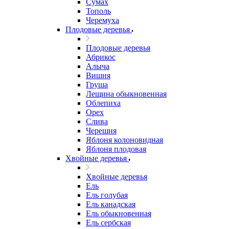
Сумах
Тополь
Черемуха
Плодовые деревья
Плодовые деревья
Абрикос
Алыча
Вишня
Груша
Лещина обыкновенная
Облепиха
Орех
Слива
Черешня
Яблоня колоновидная
Яблоня плодовая
Хвойные деревья
Хвойные деревья
Ель
Ель голубая
Ель канадская
Ель обыкновенная
Ель сербская