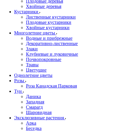
Плодовые деревья
Хвойные деревья
Кустарники
Лиственные кустарники
Плодовые кустарники
Хвойные кустарники
Многолетние цветы
Водные и прибрежные
Декоративно-лиственные
Злаки
Клубневые и луковичные
Почвопокровные
Травы
Цветущие
Однолетние цветы
Розы
Роза Канадская Парковая
Туи
Даника
Западная
Смарагд
Шаровидная
Эксклюзивные растения
Арка
Беседка