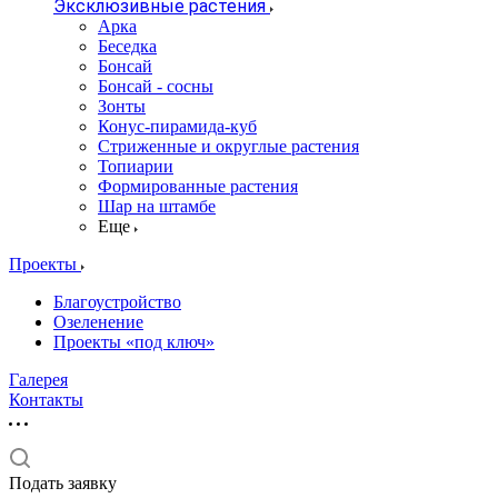
Эксклюзивные растения
Арка
Беседка
Бонсай
Бонсай - сосны
Зонты
Конус-пирамида-куб
Стриженные и округлые растения
Топиарии
Формированные растения
Шар на штамбе
Еще
Проекты
Благоустройство
Озеленение
Проекты «под ключ»
Галерея
Контакты
Подать заявку