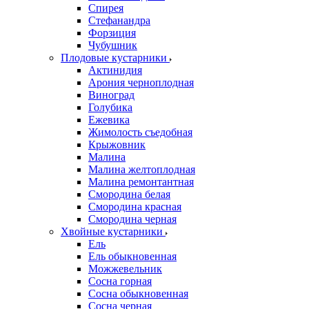
Спирея
Стефанандра
Форзиция
Чубушник
Плодовые кустарники
Актинидия
Арония черноплодная
Виноград
Голубика
Ежевика
Жимолость съедобная
Крыжовник
Малина
Малина желтоплодная
Малина ремонтантная
Смородина белая
Смородина красная
Смородина черная
Хвойные кустарники
Ель
Ель обыкновенная
Можжевельник
Сосна горная
Сосна обыкновенная
Сосна черная