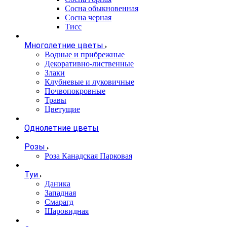
Сосна обыкновенная
Сосна черная
Тисс
Многолетние цветы
Водные и прибрежные
Декоративно-лиственные
Злаки
Клубневые и луковичные
Почвопокровные
Травы
Цветущие
Однолетние цветы
Розы
Роза Канадская Парковая
Туи
Даника
Западная
Смарагд
Шаровидная