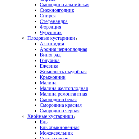
Смородина альпийская
Снежноягодник
Спирея
Стефанандра
Форзиция
Чубушник
Плодовые кустарники
Актинидия
Арония черноплодная
Виноград
Голубика
Ежевика
Жимолость съедобная
Крыжовник
Малина
Малина желтоплодная
Малина ремонтантная
Смородина белая
Смородина красная
Смородина черная
Хвойные кустарники
Ель
Ель обыкновенная
Можжевельник
Сосна горная