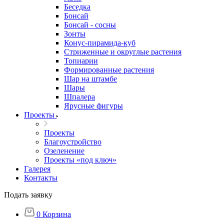
Беседка
Бонсай
Бонсай - сосны
Зонты
Конус-пирамида-куб
Стриженные и округлые растения
Топиарии
Формированные растения
Шар на штамбе
Шары
Шпалера
Ярусные фигуры
Проекты
Проекты
Благоустройство
Озеленение
Проекты «под ключ»
Галерея
Контакты
Подать заявку
0
Корзина