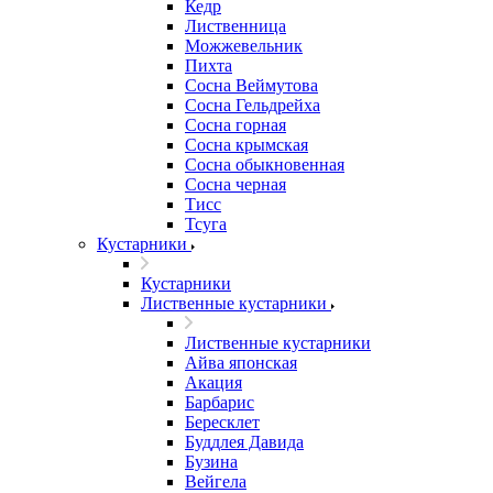
Кедр
Лиственница
Можжевельник
Пихта
Сосна Веймутова
Сосна Гельдрейха
Сосна горная
Сосна крымская
Сосна обыкновенная
Сосна черная
Тисс
Тсуга
Кустарники
Кустарники
Лиственные кустарники
Лиственные кустарники
Айва японская
Акация
Барбарис
Бересклет
Буддлея Давида
Бузина
Вейгела