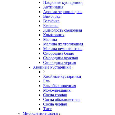
Плодовые кустарники
Актинидия
Арония черноплодная
Виноград
Голубика
Ежевика
Жимолость съедобная
Крыжовник
Малина
Малина желтоплодная
Малина ремонтантная
Смородина белая
Смородина красная
Смородина черная
Хвойные кустарники
Хвойные кустарники
Ель
Ель обыкновенная
Можжевельник
Сосна горная
Сосна обыкновенная
Сосна черная
Тисс
Многолетние цветы