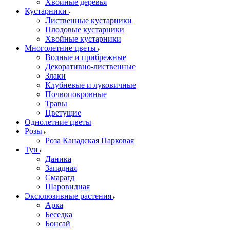
Хвойные деревья
Кустарники
Лиственные кустарники
Плодовые кустарники
Хвойные кустарники
Многолетние цветы
Водные и прибрежные
Декоративно-лиственные
Злаки
Клубневые и луковичные
Почвопокровные
Травы
Цветущие
Однолетние цветы
Розы
Роза Канадская Парковая
Туи
Даника
Западная
Смарагд
Шаровидная
Эксклюзивные растения
Арка
Беседка
Бонсай