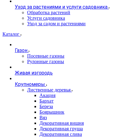
Уход за растениями и услуги садовника
Обработка растений
Услуги садовника
Уход за садом и растениями
Каталог
Газон
Посевные газоны
Рулонные газоны
Живая изгородь
Крупномеры
Лиственные деревья
Акация
Бархат
Береза
Боярышник
Вяз
Декоративная вишня
Декоративная груша
Декоративная слива