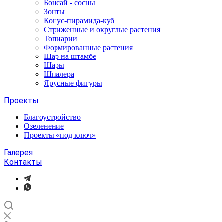
Бонсай - сосны
Зонты
Конус-пирамида-куб
Стриженные и округлые растения
Топиарии
Формированные растения
Шар на штамбе
Шары
Шпалера
Ярусные фигуры
Проекты
Благоустройство
Озеленение
Проекты «под ключ»
Галерея
Контакты