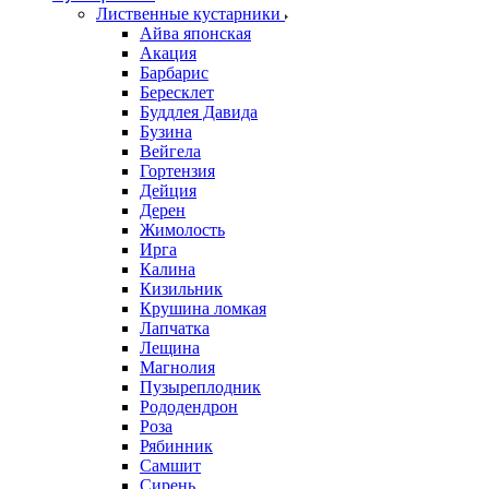
Лиственные кустарники
Айва японская
Акация
Барбарис
Бересклет
Буддлея Давида
Бузина
Вейгела
Гортензия
Дейция
Дерен
Жимолость
Ирга
Калина
Кизильник
Крушина ломкая
Лапчатка
Лещина
Магнолия
Пузыреплодник
Рододендрон
Роза
Рябинник
Самшит
Сирень