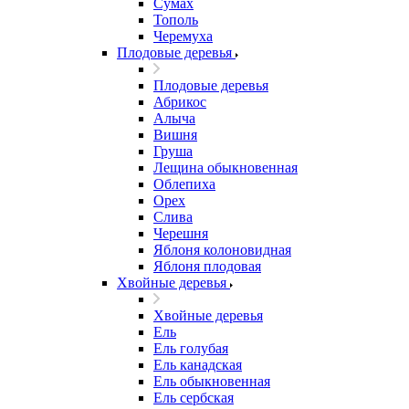
Сумах
Тополь
Черемуха
Плодовые деревья
Плодовые деревья
Абрикос
Алыча
Вишня
Груша
Лещина обыкновенная
Облепиха
Орех
Слива
Черешня
Яблоня колоновидная
Яблоня плодовая
Хвойные деревья
Хвойные деревья
Ель
Ель голубая
Ель канадская
Ель обыкновенная
Ель сербская