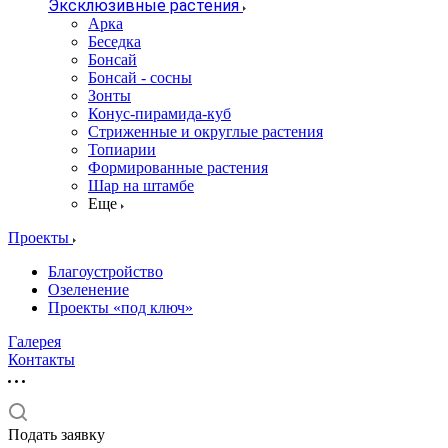
Эксклюзивные растения
Арка
Беседка
Бонсай
Бонсай - сосны
Зонты
Конус-пирамида-куб
Стриженные и округлые растения
Топиарии
Формированные растения
Шар на штамбе
Еще
Проекты
Благоустройство
Озеленение
Проекты «под ключ»
Галерея
Контакты
Подать заявку