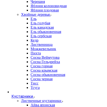
Черешня
Яблоня колоновидная
Яблоня плодовая
Хвойные деревья
Ель
Ель голубая
Ель канадская
Ель обыкновенная
Ель сербская
Кедр
Лиственница
Можжевельник
Пихта
Сосна Веймутова
Сосна Гельдрейха
Сосна горная
Сосна крымская
Сосна обыкновенная
Сосна черная
Тисс
Тсуга
Кустарники
Лиственные кустарники
Айва японская