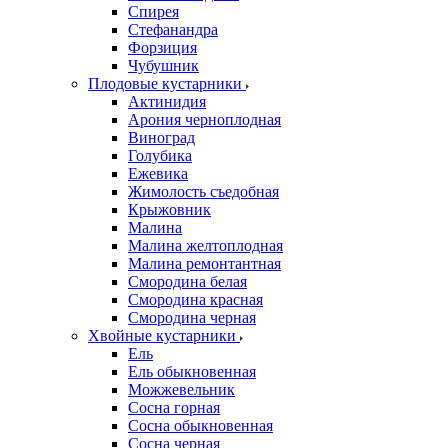
Спирея
Стефанандра
Форзиция
Чубушник
Плодовые кустарники
Актинидия
Арония черноплодная
Виноград
Голубика
Ежевика
Жимолость съедобная
Крыжовник
Малина
Малина желтоплодная
Малина ремонтантная
Смородина белая
Смородина красная
Смородина черная
Хвойные кустарники
Ель
Ель обыкновенная
Можжевельник
Сосна горная
Сосна обыкновенная
Сосна черная