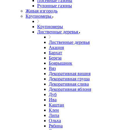
Посевные газоны
Рулонные газоны
Живая изгородь
Крупномеры
Крупномеры
Лиственные деревья
Лиственные деревья
Акация
Бархат
Береза
Боярышник
Вяз
Декоративная вишня
Декоративная груша
Декоративная слива
Декоративная яблоня
Дуб
Ива
Каштан
Клен
Липа
Ольха
Рябина