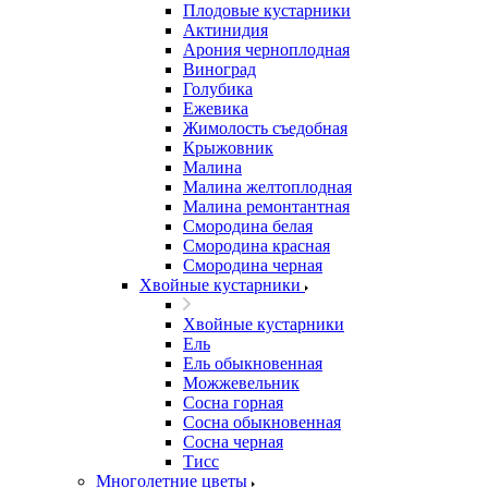
Плодовые кустарники
Актинидия
Арония черноплодная
Виноград
Голубика
Ежевика
Жимолость съедобная
Крыжовник
Малина
Малина желтоплодная
Малина ремонтантная
Смородина белая
Смородина красная
Смородина черная
Хвойные кустарники
Хвойные кустарники
Ель
Ель обыкновенная
Можжевельник
Сосна горная
Сосна обыкновенная
Сосна черная
Тисс
Многолетние цветы