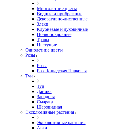
Многолетние цветы
Водные и прибрежные
Декоративно-лиственные
Злаки
Клубневые и луковичные
Почвопокровные
Травы
Цветущие
Однолетние цветы
Розы
Розы
Роза Канадская Парковая
Туи
Туи
Даника
Западная
Смарагд
Шаровидная
Эксклюзивные растения
Эксклюзивные растения
Арка