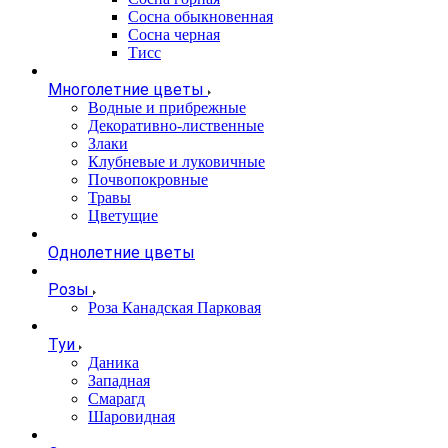
Сосна обыкновенная
Сосна черная
Тисс
Многолетние цветы
Водные и прибрежные
Декоративно-лиственные
Злаки
Клубневые и луковичные
Почвопокровные
Травы
Цветущие
Однолетние цветы
Розы
Роза Канадская Парковая
Туи
Даника
Западная
Смарагд
Шаровидная