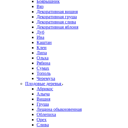
Боярышник
Вяз
Декоративная вишня
Декоративная груша
Декоративная слива
Декоративная яблоня
Дуб
Ива
Каштан
Клен
Липа
Ольха
Рябина
Сумах
Тополь
Черемуха
Плодовые деревья
Абрикос
Алыча
Вишня
Груша
Лещина обыкновенная
Облепиха
Орех
Слива