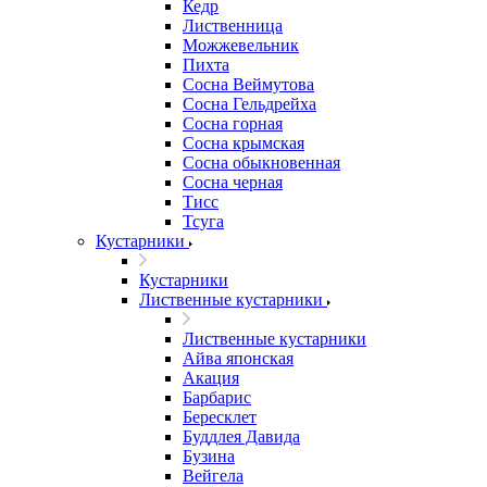
Кедр
Лиственница
Можжевельник
Пихта
Сосна Веймутова
Сосна Гельдрейха
Сосна горная
Сосна крымская
Сосна обыкновенная
Сосна черная
Тисс
Тсуга
Кустарники
Кустарники
Лиственные кустарники
Лиственные кустарники
Айва японская
Акация
Барбарис
Бересклет
Буддлея Давида
Бузина
Вейгела