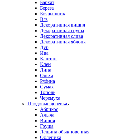
Бархат
Береза
Боярышник
Вяз
Декоративная вишня
Декоративная груша
Декоративная слива
Декоративная яблоня
Дуб
Ива
Каштан
Клен
Липа
Ольха
Рябина
Сумах
Тополь
Черемуха
Плодовые деревья
Абрикос
Алыча
Вишня
Груша
Лещина обыкновенная
Облепиха