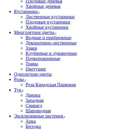
Плодовые деревья
Хвойные деревья
Кустарники
Лиственные кустарники
Плодовые кустарники
Хвойные кустарники
Многолетние цветы
Водные и прибрежные
Декоративно-лиственные
Злаки
Клубневые и луковичные
Почвопокровные
Травы
Цветущие
Однолетние цветы
Розы
Роза Канадская Парковая
Туи
Даника
Западная
Смарагд
Шаровидная
Эксклюзивные растения
Арка
Беседка