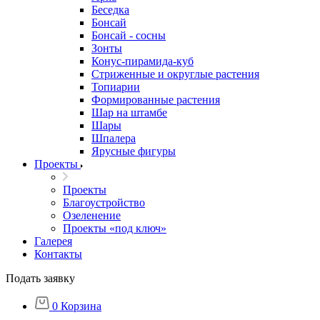
Беседка
Бонсай
Бонсай - сосны
Зонты
Конус-пирамида-куб
Стриженные и округлые растения
Топиарии
Формированные растения
Шар на штамбе
Шары
Шпалера
Ярусные фигуры
Проекты
Проекты
Благоустройство
Озеленение
Проекты «под ключ»
Галерея
Контакты
Подать заявку
0
Корзина