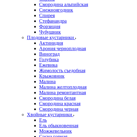
Смородина альпийская
Снежноягодник
Спирея
Стефанандра
Форзиция
Чубушник
Плодовые кустарники
Актинидия
Арония черноплодная
Виноград
Голубика
Ежевика
Жимолость съедобная
Крыжовник
Малина
Малина желтоплодная
Малина ремонтантная
Смородина белая
Смородина красная
Смородина черная
Хвойные кустарники
Ель
Ель обыкновенная
Можжевельник
Сосна горная