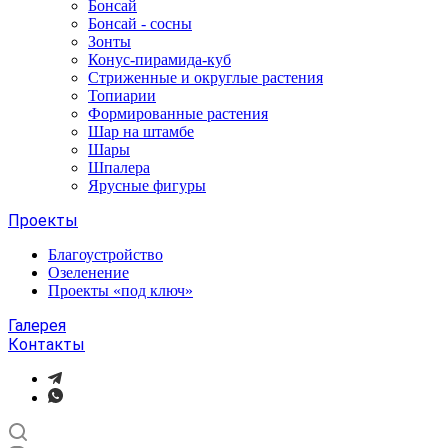
Бонсай
Бонсай - сосны
Зонты
Конус-пирамида-куб
Стриженные и округлые растения
Топиарии
Формированные растения
Шар на штамбе
Шары
Шпалера
Ярусные фигуры
Проекты
Благоустройство
Озеленение
Проекты «под ключ»
Галерея
Контакты