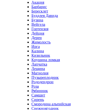
Акация
Барбарис
Бересклет
Буддлея Давида
Бузина
Вейгела
Гортензия
Дейция
Дерен
Жимолость
Ирга
Калина
Кизильник
Крушина ломкая
Лапчатка
Лещина
Магнолия
Пузыреплодник
Рододендрон
Роза
Рябинник
Самшит
Сирень
Смородина альпийская
Снежноягодник