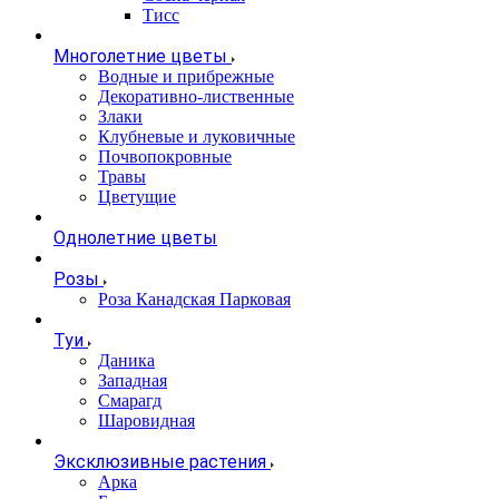
Тисс
Многолетние цветы
Водные и прибрежные
Декоративно-лиственные
Злаки
Клубневые и луковичные
Почвопокровные
Травы
Цветущие
Однолетние цветы
Розы
Роза Канадская Парковая
Туи
Даника
Западная
Смарагд
Шаровидная
Эксклюзивные растения
Арка