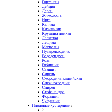
Гортензия
Дейция
Дерен
Жимолость
Ирга
Калина
Кизильник
Крушина ломкая
Лапчатка
Лещина
Магнолия
Пузыреплодник
Рододендрон
Роза
Рябинник
Самшит
Сирень
Смородина альпийская
Снежноягодник
Спирея
Стефанандра
Форзиция
Чубушник
Плодовые кустарники