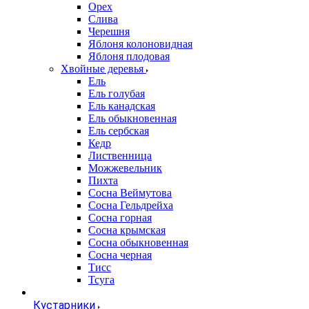
Орех
Слива
Черешня
Яблоня колоновидная
Яблоня плодовая
Хвойные деревья
Ель
Ель голубая
Ель канадская
Ель обыкновенная
Ель сербская
Кедр
Лиственница
Можжевельник
Пихта
Сосна Веймутова
Сосна Гельдрейха
Сосна горная
Сосна крымская
Сосна обыкновенная
Сосна черная
Тисс
Тсуга
Кустарники