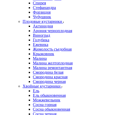
Спирея
Стефанандра
Форзиция
Чубушник
Плодовые кустарники
Актинидия
Арония черноплодная
Виноград
Голубика
Ежевика
Жимолость съедобная
Крыжовник
Малина
Малина желтоплодная
Малина ремонтантная
Смородина белая
Смородина красная
Смородина черная
Хвойные кустарники
Ель
Ель обыкновенная
Можжевельник
Сосна горная
Сосна обыкновенная
Сосна черная