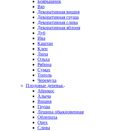
Боярышник
Вяз
Декоративная вишня
Декоративная груша
Декоративная слива
Декоративная яблоня
Дуб
Ива
Каштан
Клен
Липа
Ольха
Рябина
Сумах
Тополь
Черемуха
Плодовые деревья
Абрикос
Алыча
Вишня
Груша
Лещина обыкновенная
Облепиха
Орех
Слива