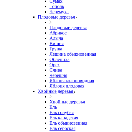
Сумах
Тополь
Черемуха
Плодовые деревья
Плодовые деревья
Абрикос
Алыча
Вишня
Груша
Лещина обыкновенная
Облепиха
Орех
Слива
Черешня
Яблоня колоновидная
Яблоня плодовая
Хвойные деревья
Хвойные деревья
Ель
Ель голубая
Ель канадская
Ель обыкновенная
Ель сербская