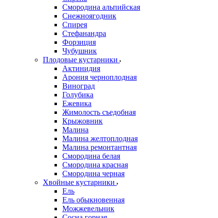
Смородина альпийская
Снежноягодник
Спирея
Стефанандра
Форзиция
Чубушник
Плодовые кустарники
Актинидия
Арония черноплодная
Виноград
Голубика
Ежевика
Жимолость съедобная
Крыжовник
Малина
Малина желтоплодная
Малина ремонтантная
Смородина белая
Смородина красная
Смородина черная
Хвойные кустарники
Ель
Ель обыкновенная
Можжевельник
Сосна горная