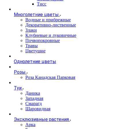
Тисс
Многолетние цветы
Водные и прибрежные
Декоративно-лиственные
Злаки
Клубневые и луковичные
Почвопокровные
Травы
Цветущие
Однолетние цветы
Розы
Роза Канадская Парковая
Туи
Даника
Западная
Смарагд
Шаровидная
Эксклюзивные растения
Арка