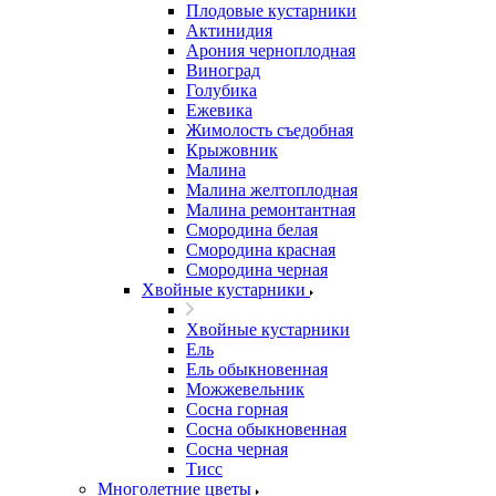
Плодовые кустарники
Актинидия
Арония черноплодная
Виноград
Голубика
Ежевика
Жимолость съедобная
Крыжовник
Малина
Малина желтоплодная
Малина ремонтантная
Смородина белая
Смородина красная
Смородина черная
Хвойные кустарники
Хвойные кустарники
Ель
Ель обыкновенная
Можжевельник
Сосна горная
Сосна обыкновенная
Сосна черная
Тисс
Многолетние цветы