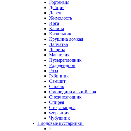
Гортензия
Дейция
Дерен
Жимолость
Ирга
Калина
Кизильник
Крушина ломкая
Лапчатка
Лещина
Магнолия
Пузыреплодник
Рододендрон
Роза
Рябинник
Самшит
Сирень
Смородина альпийская
Снежноягодник
Спирея
Стефанандра
Форзиция
Чубушник
Плодовые кустарники