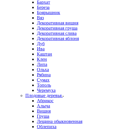
Бархат
Береза
Боярышник
Вяз
Декоративная вишня
Декоративная груша
Декоративная слива
Декоративная яблоня
Дуб
Ива
Каштан
Клен
Липа
Ольха
Рябина
Сумах
Тополь
Черемуха
Плодовые деревья
Абрикос
Алыча
Вишня
Груша
Лещина обыкновенная
Облепиха