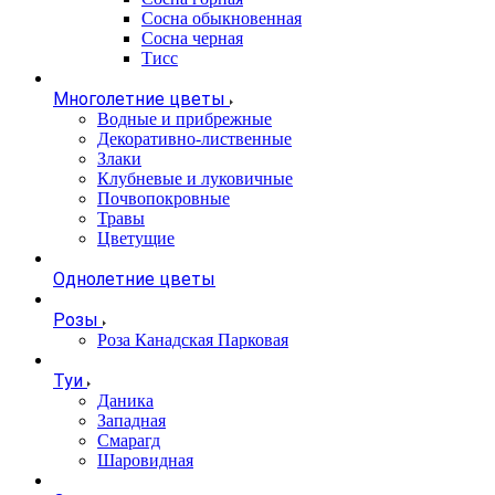
Сосна обыкновенная
Сосна черная
Тисс
Многолетние цветы
Водные и прибрежные
Декоративно-лиственные
Злаки
Клубневые и луковичные
Почвопокровные
Травы
Цветущие
Однолетние цветы
Розы
Роза Канадская Парковая
Туи
Даника
Западная
Смарагд
Шаровидная