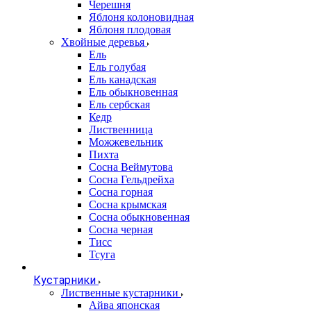
Черешня
Яблоня колоновидная
Яблоня плодовая
Хвойные деревья
Ель
Ель голубая
Ель канадская
Ель обыкновенная
Ель сербская
Кедр
Лиственница
Можжевельник
Пихта
Сосна Веймутова
Сосна Гельдрейха
Сосна горная
Сосна крымская
Сосна обыкновенная
Сосна черная
Тисс
Тсуга
Кустарники
Лиственные кустарники
Айва японская