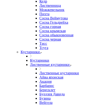
Кедр
Лиственница
Можжевельник
Пихта
Сосна Веймутова
Сосна Гельдрейха
Сосна горная
Сосна крымская
Сосна обыкновенная
Сосна черная
Тисс
Тсуга
Кустарники
Кустарники
Лиственные кустарники
Лиственные кустарники
Айва японская
Акация
Барбарис
Бересклет
Буддлея Давида
Бузина
Вейгела