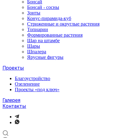
Бонсай
Бонсай - сосны
Зонты
Конус-пирамида-куб
Стриженные и округлые растения
Топиарии
Формированные растения
Шар на штамбе
Шары
Шпалера
Ярусные фигуры
Проекты
Благоустройство
Озеленение
Проекты «под ключ»
Галерея
Контакты