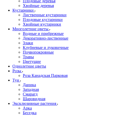
Плодовые деревья
Хвойные деревья
Кустарники
Лиственные кустарники
Плодовые кустарники
Хвойные кустарники
Многолетние цветы
Водные и прибрежные
Декоративно-лиственные
Злаки
Клубневые и луковичные
Почвопокровные
Травы
Цветущие
Однолетние цветы
Розы
Роза Канадская Парковая
Туи
Даника
Западная
Смарагд
Шаровидная
Эксклюзивные растения
Арка
Беседка