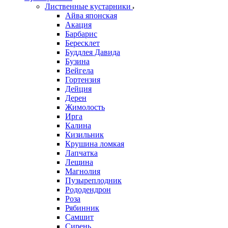
Лиственные кустарники
Айва японская
Акация
Барбарис
Бересклет
Буддлея Давида
Бузина
Вейгела
Гортензия
Дейция
Дерен
Жимолость
Ирга
Калина
Кизильник
Крушина ломкая
Лапчатка
Лещина
Магнолия
Пузыреплодник
Рододендрон
Роза
Рябинник
Самшит
Сирень