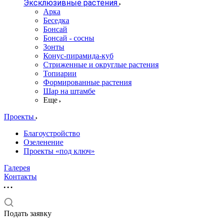
Эксклюзивные растения
Арка
Беседка
Бонсай
Бонсай - сосны
Зонты
Конус-пирамида-куб
Стриженные и округлые растения
Топиарии
Формированные растения
Шар на штамбе
Еще
Проекты
Благоустройство
Озеленение
Проекты «под ключ»
Галерея
Контакты
Подать заявку