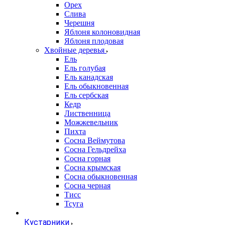
Орех
Слива
Черешня
Яблоня колоновидная
Яблоня плодовая
Хвойные деревья
Ель
Ель голубая
Ель канадская
Ель обыкновенная
Ель сербская
Кедр
Лиственница
Можжевельник
Пихта
Сосна Веймутова
Сосна Гельдрейха
Сосна горная
Сосна крымская
Сосна обыкновенная
Сосна черная
Тисс
Тсуга
Кустарники