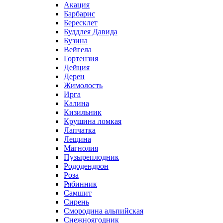
Акация
Барбарис
Бересклет
Буддлея Давида
Бузина
Вейгела
Гортензия
Дейция
Дерен
Жимолость
Ирга
Калина
Кизильник
Крушина ломкая
Лапчатка
Лещина
Магнолия
Пузыреплодник
Рододендрон
Роза
Рябинник
Самшит
Сирень
Смородина альпийская
Снежноягодник