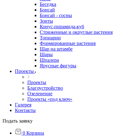
Беседка
Бонсай
Бонсай - сосны
Зонты
Конус-пирамида-куб
Стриженные и округлые растения
Топиарии
Формированные растения
Шар на штамбе
Шары
Шпалера
Ярусные фигуры
Проекты
Проекты
Благоустройство
Озеленение
Проекты «под ключ»
Галерея
Контакты
Подать заявку
0
Корзина