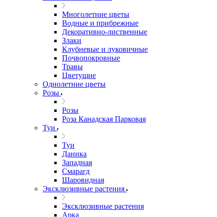
Многолетние цветы
Водные и прибрежные
Декоративно-лиственные
Злаки
Клубневые и луковичные
Почвопокровные
Травы
Цветущие
Однолетние цветы
Розы
Розы
Роза Канадская Парковая
Туи
Туи
Даника
Западная
Смарагд
Шаровидная
Эксклюзивные растения
Эксклюзивные растения
Арка