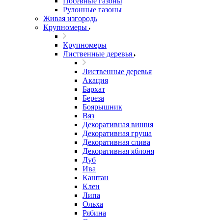
Посевные газоны
Рулонные газоны
Живая изгородь
Крупномеры
Крупномеры
Лиственные деревья
Лиственные деревья
Акация
Бархат
Береза
Боярышник
Вяз
Декоративная вишня
Декоративная груша
Декоративная слива
Декоративная яблоня
Дуб
Ива
Каштан
Клен
Липа
Ольха
Рябина