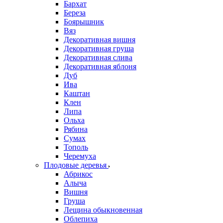
Бархат
Береза
Боярышник
Вяз
Декоративная вишня
Декоративная груша
Декоративная слива
Декоративная яблоня
Дуб
Ива
Каштан
Клен
Липа
Ольха
Рябина
Сумах
Тополь
Черемуха
Плодовые деревья
Абрикос
Алыча
Вишня
Груша
Лещина обыкновенная
Облепиха