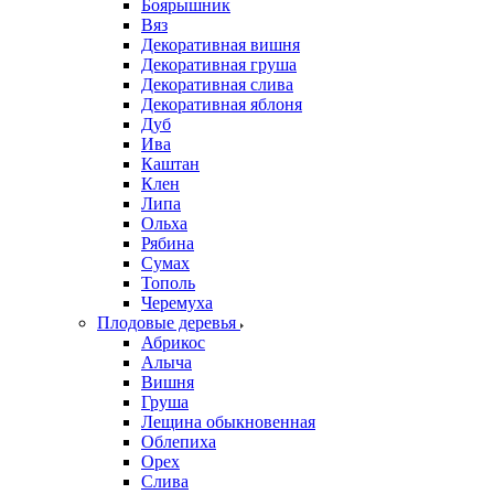
Боярышник
Вяз
Декоративная вишня
Декоративная груша
Декоративная слива
Декоративная яблоня
Дуб
Ива
Каштан
Клен
Липа
Ольха
Рябина
Сумах
Тополь
Черемуха
Плодовые деревья
Абрикос
Алыча
Вишня
Груша
Лещина обыкновенная
Облепиха
Орех
Слива