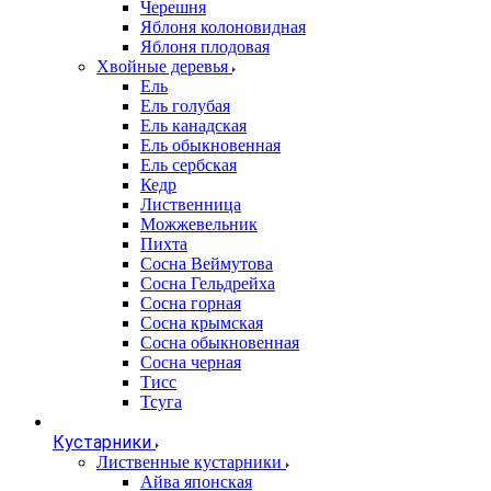
Черешня
Яблоня колоновидная
Яблоня плодовая
Хвойные деревья
Ель
Ель голубая
Ель канадская
Ель обыкновенная
Ель сербская
Кедр
Лиственница
Можжевельник
Пихта
Сосна Веймутова
Сосна Гельдрейха
Сосна горная
Сосна крымская
Сосна обыкновенная
Сосна черная
Тисс
Тсуга
Кустарники
Лиственные кустарники
Айва японская