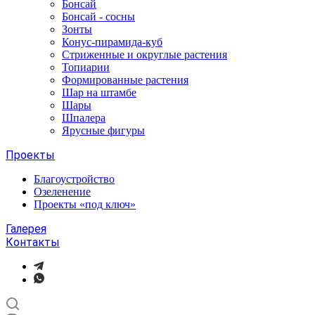
Бонсай
Бонсай - сосны
Зонты
Конус-пирамида-куб
Стриженные и округлые растения
Топиарии
Формированные растения
Шар на штамбе
Шары
Шпалера
Ярусные фигуры
Проекты
Благоустройство
Озеленение
Проекты «под ключ»
Галерея
Контакты