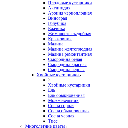
Плодовые кустарники
Актинидия
Арония черноплодная
Виноград
Голубика
Ежевика
Жимолость съедобная
Крыжовник
Малина
Малина желтоплодная
Малина ремонтантная
Смородина белая
Смородина красная
Смородина черная
Хвойные кустарники
Хвойные кустарники
Ель
Ель обыкновенная
Можжевельник
Сосна горная
Сосна обыкновенная
Сосна черная
Тисс
Многолетние цветы