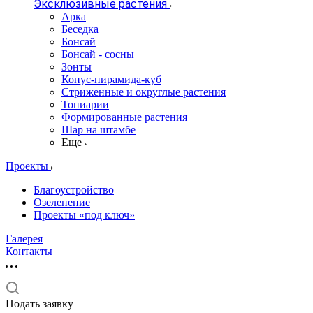
Эксклюзивные растения
Арка
Беседка
Бонсай
Бонсай - сосны
Зонты
Конус-пирамида-куб
Стриженные и округлые растения
Топиарии
Формированные растения
Шар на штамбе
Еще
Проекты
Благоустройство
Озеленение
Проекты «под ключ»
Галерея
Контакты
Подать заявку