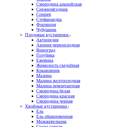
Смородина альпийская
Снежноягодник
Спирея
Стефанандра
Форзиция
Чубушник
Плодовые кустарники
Актинидия
Арония черноплодная
Виноград
Голубика
Ежевика
Жимолость съедобная
Крыжовник
Малина
Малина желтоплодная
Малина ремонтантная
Смородина белая
Смородина красная
Смородина черная
Хвойные кустарники
Ель
Ель обыкновенная
Можжевельник
Сосна горная