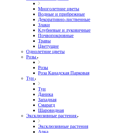
Многолетние цветы
Водные и прибрежные
Декоративно-лиственные
Злаки
Клубневые и луковичные
Почвопокровные
Травы
Цветущие
Однолетние цветы
Розы
Розы
Роза Канадская Парковая
Туи
Туи
Даника
Западная
Смарагд
Шаровидная
Эксклюзивные растения
Эксклюзивные растения
Арка