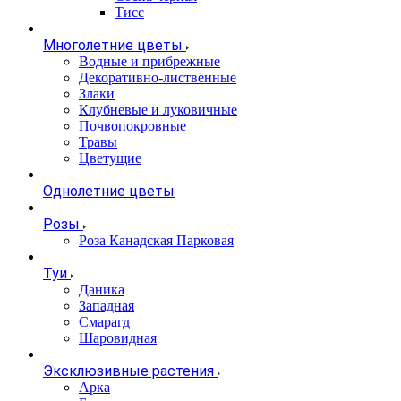
Тисс
Многолетние цветы
Водные и прибрежные
Декоративно-лиственные
Злаки
Клубневые и луковичные
Почвопокровные
Травы
Цветущие
Однолетние цветы
Розы
Роза Канадская Парковая
Туи
Даника
Западная
Смарагд
Шаровидная
Эксклюзивные растения
Арка