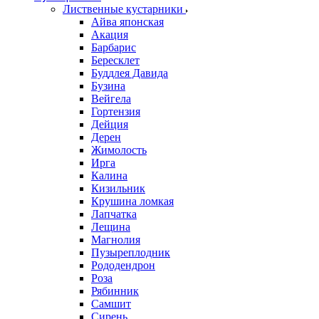
Лиственные кустарники
Айва японская
Акация
Барбарис
Бересклет
Буддлея Давида
Бузина
Вейгела
Гортензия
Дейция
Дерен
Жимолость
Ирга
Калина
Кизильник
Крушина ломкая
Лапчатка
Лещина
Магнолия
Пузыреплодник
Рододендрон
Роза
Рябинник
Самшит
Сирень