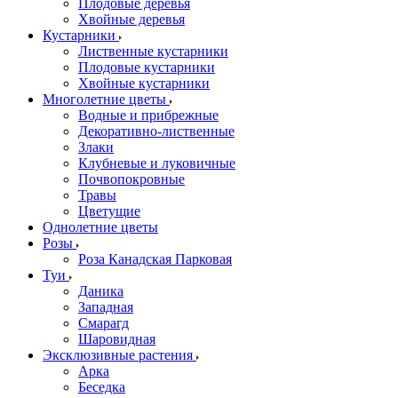
Плодовые деревья
Хвойные деревья
Кустарники
Лиственные кустарники
Плодовые кустарники
Хвойные кустарники
Многолетние цветы
Водные и прибрежные
Декоративно-лиственные
Злаки
Клубневые и луковичные
Почвопокровные
Травы
Цветущие
Однолетние цветы
Розы
Роза Канадская Парковая
Туи
Даника
Западная
Смарагд
Шаровидная
Эксклюзивные растения
Арка
Беседка