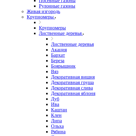
Посевные газоны
Рулонные газоны
Живая изгородь
Крупномеры
Крупномеры
Лиственные деревья
Лиственные деревья
Акация
Бархат
Береза
Боярышник
Вяз
Декоративная вишня
Декоративная груша
Декоративная слива
Декоративная яблоня
Дуб
Ива
Каштан
Клен
Липа
Ольха
Рябина