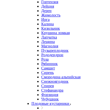
Гортензия
Дейция
Дерен
Жимолость
Ирга
Калина
Кизильник
Крушина ломкая
Лапчатка
Лещина
Магнолия
Пузыреплодник
Рододендрон
Роза
Рябинник
Самшит
Сирень
Смородина альпийская
Снежноягодник
Спирея
Стефанандра
Форзиция
Чубушник
Плодовые кустарники