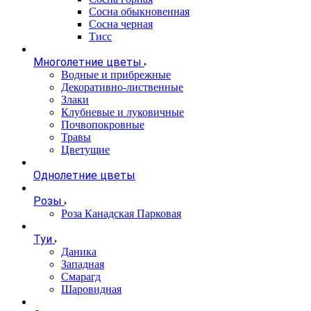
Сосна обыкновенная
Сосна черная
Тисс
Многолетние цветы
Водные и прибрежные
Декоративно-лиственные
Злаки
Клубневые и луковичные
Почвопокровные
Травы
Цветущие
Однолетние цветы
Розы
Роза Канадская Парковая
Туи
Даника
Западная
Смарагд
Шаровидная