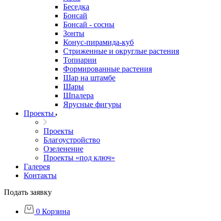
Беседка
Бонсай
Бонсай - сосны
Зонты
Конус-пирамида-куб
Стриженные и округлые растения
Топиарии
Формированные растения
Шар на штамбе
Шары
Шпалера
Ярусные фигуры
Проекты
Проекты
Благоустройство
Озеленение
Проекты «под ключ»
Галерея
Контакты
Подать заявку
0
Корзина