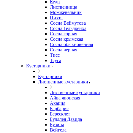
Кедр
Лиственница
Можжевельник
Пихта
Сосна Веймутова
Сосна Гельдрейха
Сосна горная
Сосна крымская
Сосна обыкновенная
Сосна черная
Тисс
Тсуга
Кустарники
Кустарники
Лиственные кустарники
Лиственные кустарники
Айва японская
Акация
Барбарис
Бересклет
Буддлея Давида
Бузина
Вейгела