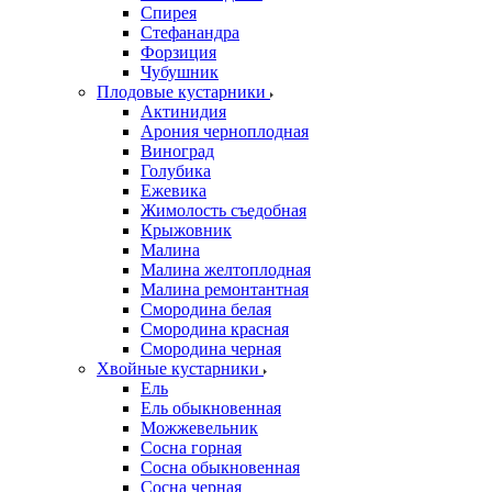
Спирея
Стефанандра
Форзиция
Чубушник
Плодовые кустарники
Актинидия
Арония черноплодная
Виноград
Голубика
Ежевика
Жимолость съедобная
Крыжовник
Малина
Малина желтоплодная
Малина ремонтантная
Смородина белая
Смородина красная
Смородина черная
Хвойные кустарники
Ель
Ель обыкновенная
Можжевельник
Сосна горная
Сосна обыкновенная
Сосна черная