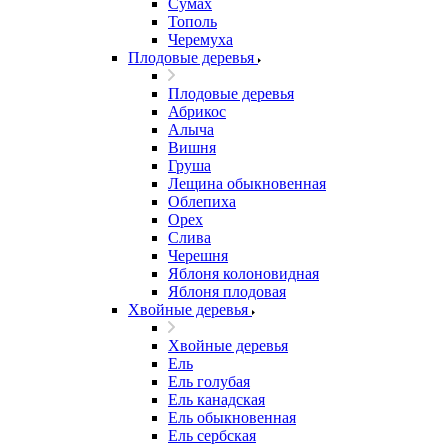
Сумах
Тополь
Черемуха
Плодовые деревья
Плодовые деревья
Абрикос
Алыча
Вишня
Груша
Лещина обыкновенная
Облепиха
Орех
Слива
Черешня
Яблоня колоновидная
Яблоня плодовая
Хвойные деревья
Хвойные деревья
Ель
Ель голубая
Ель канадская
Ель обыкновенная
Ель сербская