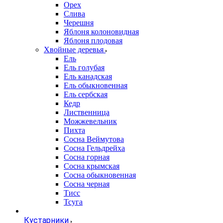
Орех
Слива
Черешня
Яблоня колоновидная
Яблоня плодовая
Хвойные деревья
Ель
Ель голубая
Ель канадская
Ель обыкновенная
Ель сербская
Кедр
Лиственница
Можжевельник
Пихта
Сосна Веймутова
Сосна Гельдрейха
Сосна горная
Сосна крымская
Сосна обыкновенная
Сосна черная
Тисс
Тсуга
Кустарники