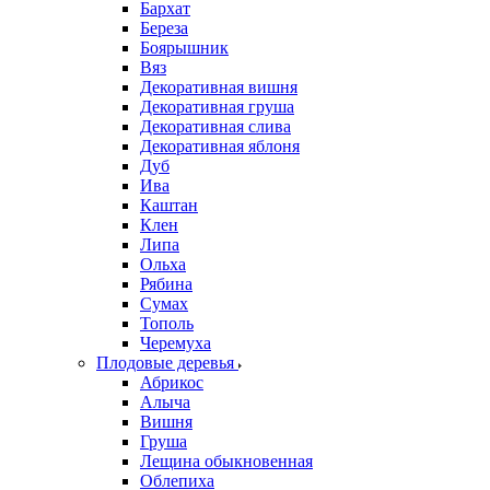
Бархат
Береза
Боярышник
Вяз
Декоративная вишня
Декоративная груша
Декоративная слива
Декоративная яблоня
Дуб
Ива
Каштан
Клен
Липа
Ольха
Рябина
Сумах
Тополь
Черемуха
Плодовые деревья
Абрикос
Алыча
Вишня
Груша
Лещина обыкновенная
Облепиха