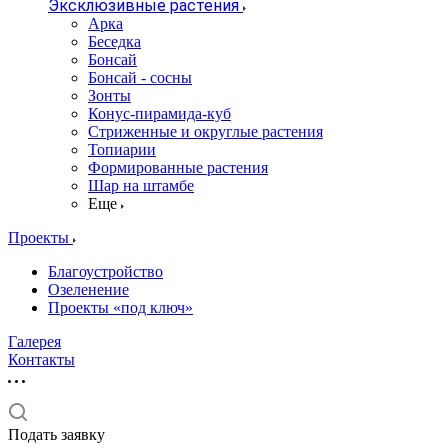
Эксклюзивные растения
Арка
Беседка
Бонсай
Бонсай - сосны
Зонты
Конус-пирамида-куб
Стриженные и округлые растения
Топиарии
Формированные растения
Шар на штамбе
Еще
Проекты
Благоустройство
Озеленение
Проекты «под ключ»
Галерея
Контакты
Подать заявку