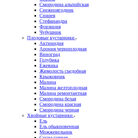
Смородина альпийская
Снежноягодник
Спирея
Стефанандра
Форзиция
Чубушник
Плодовые кустарники
Актинидия
Арония черноплодная
Виноград
Голубика
Ежевика
Жимолость съедобная
Крыжовник
Малина
Малина желтоплодная
Малина ремонтантная
Смородина белая
Смородина красная
Смородина черная
Хвойные кустарники
Ель
Ель обыкновенная
Можжевельник
Сосна горная