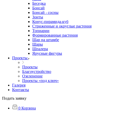
Беседка
Бонсай
Бонсай - сосны
Зонты
Конус-пирамида-куб
Стриженные и округлые растения
Топиарии
Формированные растения
Шар на штамбе
Шары
Шпалера
Ярусные фигуры
Проекты
Проекты
Благоустройство
Озеленение
Проекты «под ключ»
Галерея
Контакты
Подать заявку
0
Корзина