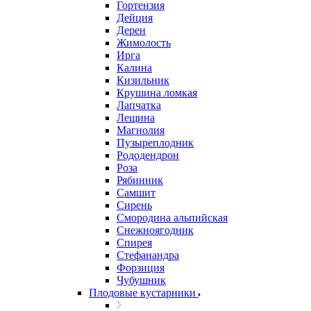
Гортензия
Дейция
Дерен
Жимолость
Ирга
Калина
Кизильник
Крушина ломкая
Лапчатка
Лещина
Магнолия
Пузыреплодник
Рододендрон
Роза
Рябинник
Самшит
Сирень
Смородина альпийская
Снежноягодник
Спирея
Стефанандра
Форзиция
Чубушник
Плодовые кустарники