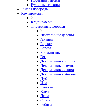
Посевные газоны
Рулонные газоны
Живая изгородь
Крупномеры
Крупномеры
Лиственные деревья
Лиственные деревья
Акация
Бархат
Береза
Боярышник
Вяз
Декоративная вишня
Декоративная груша
Декоративная слива
Декоративная яблоня
Дуб
Ива
Каштан
Клен
Липа
Ольха
Рябина