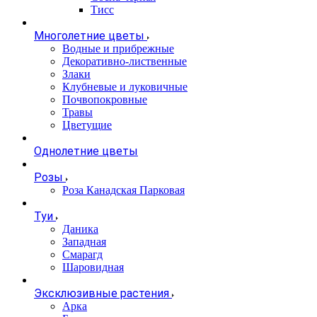
Тисс
Многолетние цветы
Водные и прибрежные
Декоративно-лиственные
Злаки
Клубневые и луковичные
Почвопокровные
Травы
Цветущие
Однолетние цветы
Розы
Роза Канадская Парковая
Туи
Даника
Западная
Смарагд
Шаровидная
Эксклюзивные растения
Арка