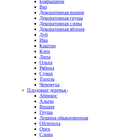
Боярышник
Вяз
Декоративная вишня
Декоративная груша
Декоративная слива
Декоративная яблоня
Дуб
Ива
Каштан
Клен
Липа
Ольха
Рябина
Сумах
Тополь
Черемуха
Плодовые деревья
Абрикос
Алыча
Вишня
Груша
Лещина обыкновенная
Облепиха
Орех
Слива