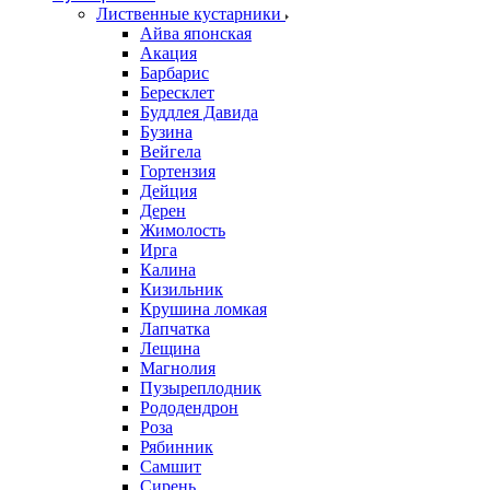
Лиственные кустарники
Айва японская
Акация
Барбарис
Бересклет
Буддлея Давида
Бузина
Вейгела
Гортензия
Дейция
Дерен
Жимолость
Ирга
Калина
Кизильник
Крушина ломкая
Лапчатка
Лещина
Магнолия
Пузыреплодник
Рододендрон
Роза
Рябинник
Самшит
Сирень