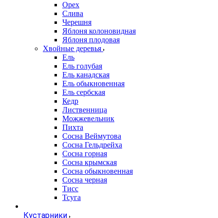
Орех
Слива
Черешня
Яблоня колоновидная
Яблоня плодовая
Хвойные деревья
Ель
Ель голубая
Ель канадская
Ель обыкновенная
Ель сербская
Кедр
Лиственница
Можжевельник
Пихта
Сосна Веймутова
Сосна Гельдрейха
Сосна горная
Сосна крымская
Сосна обыкновенная
Сосна черная
Тисс
Тсуга
Кустарники