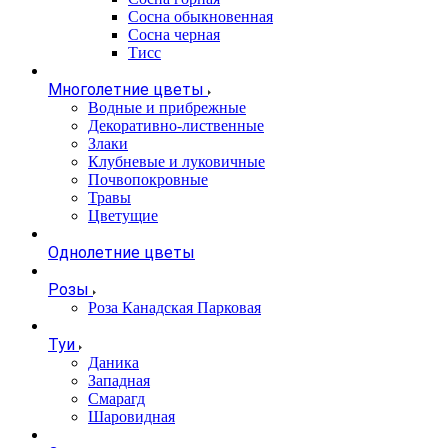
Сосна обыкновенная
Сосна черная
Тисс
Многолетние цветы
Водные и прибрежные
Декоративно-лиственные
Злаки
Клубневые и луковичные
Почвопокровные
Травы
Цветущие
Однолетние цветы
Розы
Роза Канадская Парковая
Туи
Даника
Западная
Смарагд
Шаровидная