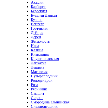
Акация
Барбарис
Бересклет
Буддлея Давида
Бузина
Вейгела
Гортензия
Дейция
Дерен
Жимолость
Ирга
Калина
Кизильник
Крушина ломкая
Лапчатка
Лещина
Магнолия
Пузыреплодник
Рододендрон
Роза
Рябинник
Самшит
Сирень
Смородина альпийская
Снежноягодник