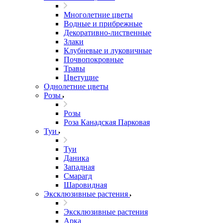
Многолетние цветы
Водные и прибрежные
Декоративно-лиственные
Злаки
Клубневые и луковичные
Почвопокровные
Травы
Цветущие
Однолетние цветы
Розы
Розы
Роза Канадская Парковая
Туи
Туи
Даника
Западная
Смарагд
Шаровидная
Эксклюзивные растения
Эксклюзивные растения
Арка