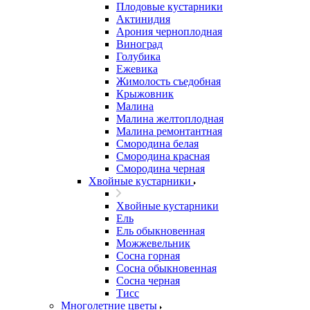
Плодовые кустарники
Актинидия
Арония черноплодная
Виноград
Голубика
Ежевика
Жимолость съедобная
Крыжовник
Малина
Малина желтоплодная
Малина ремонтантная
Смородина белая
Смородина красная
Смородина черная
Хвойные кустарники
Хвойные кустарники
Ель
Ель обыкновенная
Можжевельник
Сосна горная
Сосна обыкновенная
Сосна черная
Тисс
Многолетние цветы