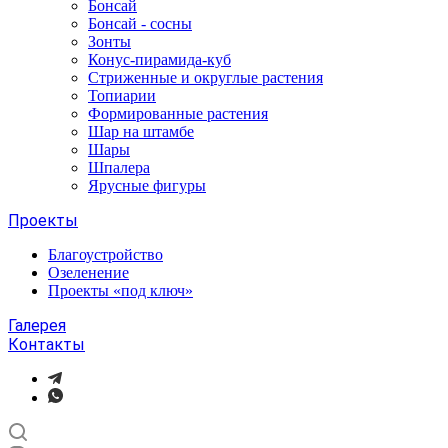
Бонсай
Бонсай - сосны
Зонты
Конус-пирамида-куб
Стриженные и округлые растения
Топиарии
Формированные растения
Шар на штамбе
Шары
Шпалера
Ярусные фигуры
Проекты
Благоустройство
Озеленение
Проекты «под ключ»
Галерея
Контакты