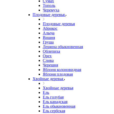
Сумах
Тополь
Черемуха
Плодовые деревья
Плодовые деревья
Абрикос
Алыча
Вишня
Груша
Лещина обыкновенная
Облепиха
Орех
Слива
Черешня
Яблоня колоновидная
Яблоня плодовая
Хвойные деревья
Хвойные деревья
Ель
Ель голубая
Ель канадская
Ель обыкновенная
Ель сербская