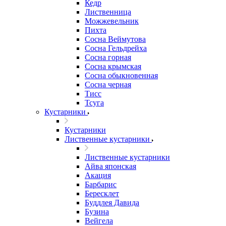
Кедр
Лиственница
Можжевельник
Пихта
Сосна Веймутова
Сосна Гельдрейха
Сосна горная
Сосна крымская
Сосна обыкновенная
Сосна черная
Тисс
Тсуга
Кустарники
Кустарники
Лиственные кустарники
Лиственные кустарники
Айва японская
Акация
Барбарис
Бересклет
Буддлея Давида
Бузина
Вейгела