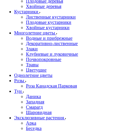
Плодовые деревья
Хвойные деревья
Кустарники
Лиственные кустарники
Плодовые кустарники
Хвойные кустарники
Многолетние цветы
Водные и прибрежные
Декоративно-лиственные
Злаки
Клубневые и луковичные
Почвопокровные
Травы
Цветущие
Однолетние цветы
Розы
Роза Канадская Парковая
Туи
Даника
Западная
Смарагд
Шаровидная
Эксклюзивные растения
Арка
Беседка