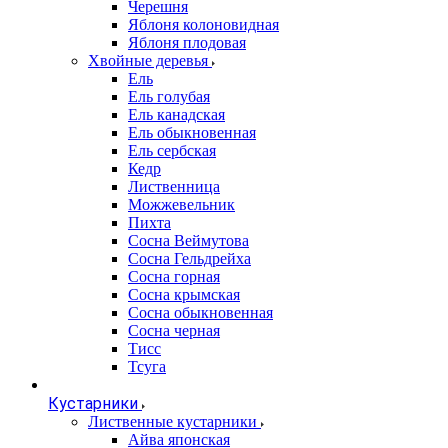
Черешня
Яблоня колоновидная
Яблоня плодовая
Хвойные деревья
Ель
Ель голубая
Ель канадская
Ель обыкновенная
Ель сербская
Кедр
Лиственница
Можжевельник
Пихта
Сосна Веймутова
Сосна Гельдрейха
Сосна горная
Сосна крымская
Сосна обыкновенная
Сосна черная
Тисс
Тсуга
Кустарники
Лиственные кустарники
Айва японская