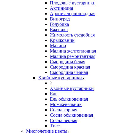
Плодовые кустарники
Актинидия
Арония черноплодная
Виноград
Голубика
Ежевика
Жимолость съедобная
Крыжовник
Малина
Малина желтоплодная
Малина ремонтантная
Смородина белая
Смородина красная
Смородина черная
Хвойные кустарники
Хвойные кустарники
Ель
Ель обыкновенная
Можжевельник
Сосна горная
Сосна обыкновенная
Сосна черная
Тисс
Многолетние цветы