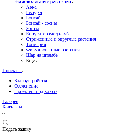
Эксклюзивные растения
Арка
Беседка
Бонсай
Бонсай - сосны
Зонты
Конус-пирамида-куб
Стриженные и округлые растения
Топиарии
Формированные растения
Шар на штамбе
Еще
Проекты
Благоустройство
Озеленение
Проекты «под ключ»
Галерея
Контакты
Подать заявку