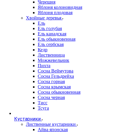
Черешня
Яблоня колоновидная
Яблоня плодовая
Хвойные деревья
Ель
Ель голубая
Ель канадская
Ель обыкновенная
Ель сербская
Кедр
Лиственница
Можжевельник
Пихта
Сосна Веймутова
Сосна Гельдрейха
Сосна горная
Сосна крымская
Сосна обыкновенная
Сосна черная
Тисс
Тсуга
Кустарники
Лиственные кустарники
Айва японская