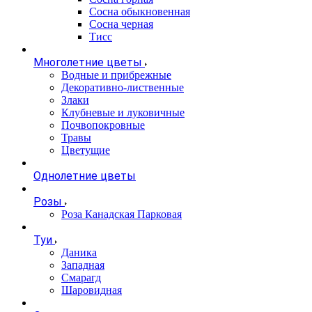
Сосна обыкновенная
Сосна черная
Тисс
Многолетние цветы
Водные и прибрежные
Декоративно-лиственные
Злаки
Клубневые и луковичные
Почвопокровные
Травы
Цветущие
Однолетние цветы
Розы
Роза Канадская Парковая
Туи
Даника
Западная
Смарагд
Шаровидная