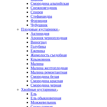
Смородина альпийская
Снежноягодник
Спирея
Стефанандра
Форзиция
Чубушник
Плодовые кустарники
Актинидия
Арония черноплодная
Виноград
Голубика
Ежевика
Жимолость съедобная
Крыжовник
Малина
Малина желтоплодная
Малина ремонтантная
Смородина белая
Смородина красная
Смородина черная
Хвойные кустарники
Ель
Ель обыкновенная
Можжевельник
Сосна горная