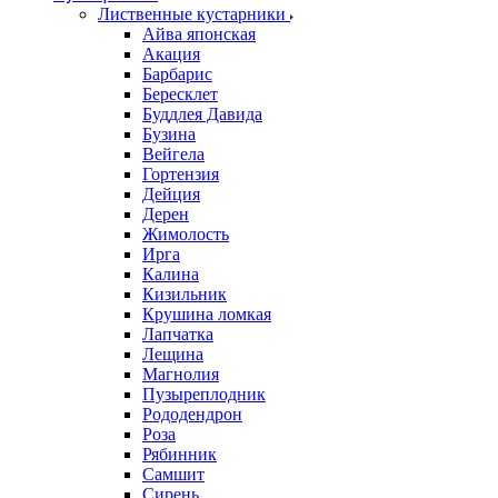
Лиственные кустарники
Айва японская
Акация
Барбарис
Бересклет
Буддлея Давида
Бузина
Вейгела
Гортензия
Дейция
Дерен
Жимолость
Ирга
Калина
Кизильник
Крушина ломкая
Лапчатка
Лещина
Магнолия
Пузыреплодник
Рододендрон
Роза
Рябинник
Самшит
Сирень