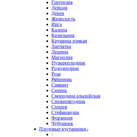
Гортензия
Дейция
Дерен
Жимолость
Ирга
Калина
Кизильник
Крушина ломкая
Лапчатка
Лещина
Магнолия
Пузыреплодник
Рододендрон
Роза
Рябинник
Самшит
Сирень
Смородина альпийская
Снежноягодник
Спирея
Стефанандра
Форзиция
Чубушник
Плодовые кустарники