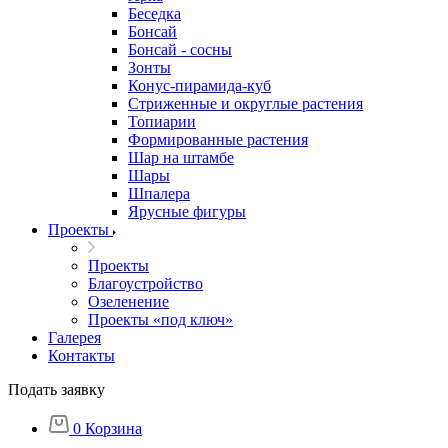
Беседка
Бонсай
Бонсай - сосны
Зонты
Конус-пирамида-куб
Стриженные и округлые растения
Топиарии
Формированные растения
Шар на штамбе
Шары
Шпалера
Ярусные фигуры
Проекты
Проекты
Благоустройство
Озеленение
Проекты «под ключ»
Галерея
Контакты
Подать заявку
0
Корзина