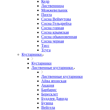
Кедр
Лиственница
Можжевельник
Пихта
Сосна Веймутова
Сосна Гельдрейха
Сосна горная
Сосна крымская
Сосна обыкновенная
Сосна черная
Тисс
Тсуга
Кустарники
Кустарники
Лиственные кустарники
Лиственные кустарники
Айва японская
Акация
Барбарис
Бересклет
Буддлея Давида
Бузина
Вейгела