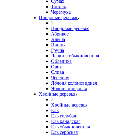
Сумах
Тополь
Черемуха
Плодовые деревья
Плодовые деревья
Абрикос
Алыча
Вишня
Груша
Лещина обыкновенная
Облепиха
Орех
Слива
Черешня
Яблоня колоновидная
Яблоня плодовая
Хвойные деревья
Хвойные деревья
Ель
Ель голубая
Ель канадская
Ель обыкновенная
Ель сербская