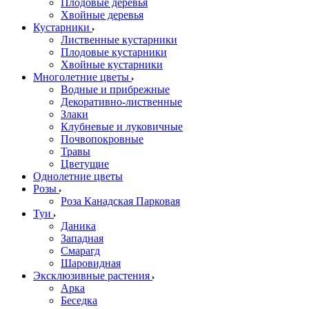
Плодовые деревья
Хвойные деревья
Кустарники
Лиственные кустарники
Плодовые кустарники
Хвойные кустарники
Многолетние цветы
Водные и прибрежные
Декоративно-лиственные
Злаки
Клубневые и луковичные
Почвопокровные
Травы
Цветущие
Однолетние цветы
Розы
Роза Канадская Парковая
Туи
Даника
Западная
Смарагд
Шаровидная
Эксклюзивные растения
Арка
Беседка