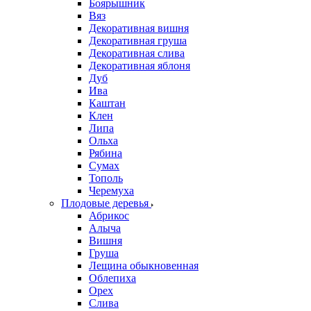
Боярышник
Вяз
Декоративная вишня
Декоративная груша
Декоративная слива
Декоративная яблоня
Дуб
Ива
Каштан
Клен
Липа
Ольха
Рябина
Сумах
Тополь
Черемуха
Плодовые деревья
Абрикос
Алыча
Вишня
Груша
Лещина обыкновенная
Облепиха
Орех
Слива