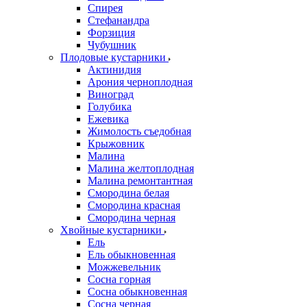
Спирея
Стефанандра
Форзиция
Чубушник
Плодовые кустарники
Актинидия
Арония черноплодная
Виноград
Голубика
Ежевика
Жимолость съедобная
Крыжовник
Малина
Малина желтоплодная
Малина ремонтантная
Смородина белая
Смородина красная
Смородина черная
Хвойные кустарники
Ель
Ель обыкновенная
Можжевельник
Сосна горная
Сосна обыкновенная
Сосна черная