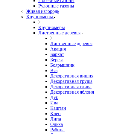
Посевные газоны
Рулонные газоны
Живая изгородь
Крупномеры
Крупномеры
Лиственные деревья
Лиственные деревья
Акация
Бархат
Береза
Боярышник
Вяз
Декоративная вишня
Декоративная груша
Декоративная слива
Декоративная яблоня
Дуб
Ива
Каштан
Клен
Липа
Ольха
Рябина