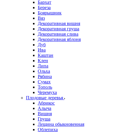
Бархат
Береза
Боярышник
Вяз
Декоративная вишня
Декоративная груша
Декоративная слива
Декоративная яблоня
Дуб
Ива
Каштан
Клен
Липа
Ольха
Рябина
Сумах
Тополь
Черемуха
Плодовые деревья
Абрикос
Алыча
Вишня
Груша
Лещина обыкновенная
Облепиха