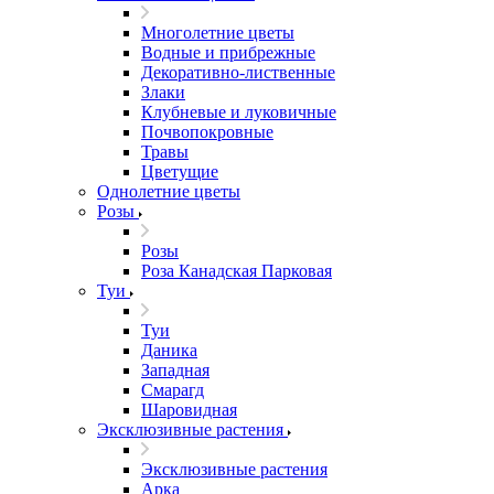
Многолетние цветы
Водные и прибрежные
Декоративно-лиственные
Злаки
Клубневые и луковичные
Почвопокровные
Травы
Цветущие
Однолетние цветы
Розы
Розы
Роза Канадская Парковая
Туи
Туи
Даника
Западная
Смарагд
Шаровидная
Эксклюзивные растения
Эксклюзивные растения
Арка