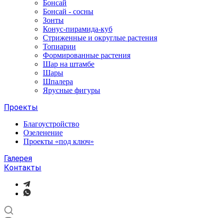
Бонсай
Бонсай - сосны
Зонты
Конус-пирамида-куб
Стриженные и округлые растения
Топиарии
Формированные растения
Шар на штамбе
Шары
Шпалера
Ярусные фигуры
Проекты
Благоустройство
Озеленение
Проекты «под ключ»
Галерея
Контакты