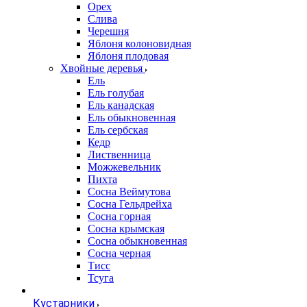
Орех
Слива
Черешня
Яблоня колоновидная
Яблоня плодовая
Хвойные деревья
Ель
Ель голубая
Ель канадская
Ель обыкновенная
Ель сербская
Кедр
Лиственница
Можжевельник
Пихта
Сосна Веймутова
Сосна Гельдрейха
Сосна горная
Сосна крымская
Сосна обыкновенная
Сосна черная
Тисс
Тсуга
Кустарники