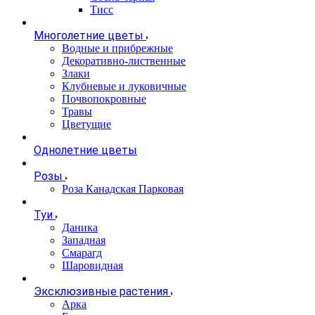
Тисс
Многолетние цветы
Водные и прибрежные
Декоративно-лиственные
Злаки
Клубневые и луковичные
Почвопокровные
Травы
Цветущие
Однолетние цветы
Розы
Роза Канадская Парковая
Туи
Даника
Западная
Смарагд
Шаровидная
Эксклюзивные растения
Арка