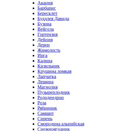
Акация
Барбарис
Бересклет
Буддлея Давида
Бузина
Вейгела
Гортензия
Дейция
Дерен
Жимолость
Ирга
Калина
Кизильник
Крушина ломкая
Лапчатка
Лещина
Магнолия
Пузыреплодник
Рододендрон
Роза
Рябинник
Самшит
Сирень
Смородина альпийская
Снежноягодник