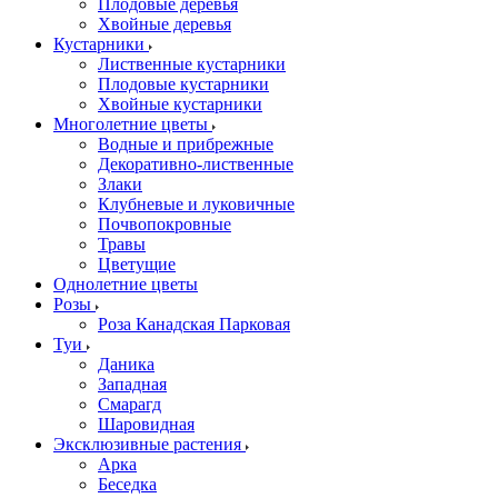
Плодовые деревья
Хвойные деревья
Кустарники
Лиственные кустарники
Плодовые кустарники
Хвойные кустарники
Многолетние цветы
Водные и прибрежные
Декоративно-лиственные
Злаки
Клубневые и луковичные
Почвопокровные
Травы
Цветущие
Однолетние цветы
Розы
Роза Канадская Парковая
Туи
Даника
Западная
Смарагд
Шаровидная
Эксклюзивные растения
Арка
Беседка