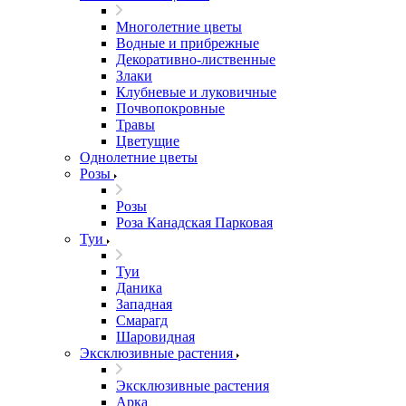
Многолетние цветы
Водные и прибрежные
Декоративно-лиственные
Злаки
Клубневые и луковичные
Почвопокровные
Травы
Цветущие
Однолетние цветы
Розы
Розы
Роза Канадская Парковая
Туи
Туи
Даника
Западная
Смарагд
Шаровидная
Эксклюзивные растения
Эксклюзивные растения
Арка