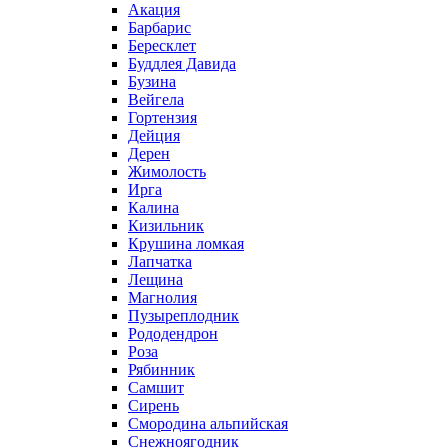
Акация
Барбарис
Бересклет
Буддлея Давида
Бузина
Вейгела
Гортензия
Дейция
Дерен
Жимолость
Ирга
Калина
Кизильник
Крушина ломкая
Лапчатка
Лещина
Магнолия
Пузыреплодник
Рододендрон
Роза
Рябинник
Самшит
Сирень
Смородина альпийская
Снежноягодник