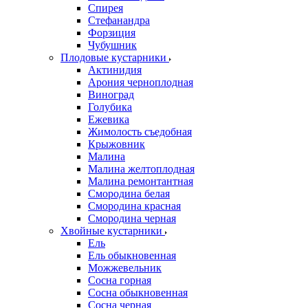
Спирея
Стефанандра
Форзиция
Чубушник
Плодовые кустарники
Актинидия
Арония черноплодная
Виноград
Голубика
Ежевика
Жимолость съедобная
Крыжовник
Малина
Малина желтоплодная
Малина ремонтантная
Смородина белая
Смородина красная
Смородина черная
Хвойные кустарники
Ель
Ель обыкновенная
Можжевельник
Сосна горная
Сосна обыкновенная
Сосна черная