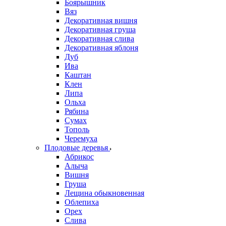
Боярышник
Вяз
Декоративная вишня
Декоративная груша
Декоративная слива
Декоративная яблоня
Дуб
Ива
Каштан
Клен
Липа
Ольха
Рябина
Сумах
Тополь
Черемуха
Плодовые деревья
Абрикос
Алыча
Вишня
Груша
Лещина обыкновенная
Облепиха
Орех
Слива