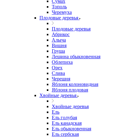
Сумах
Тополь
Черемуха
Плодовые деревья
Плодовые деревья
Абрикос
Алыча
Вишня
Груша
Лещина обыкновенная
Облепиха
Орех
Слива
Черешня
Яблоня колоновидная
Яблоня плодовая
Хвойные деревья
Хвойные деревья
Ель
Ель голубая
Ель канадская
Ель обыкновенная
Ель сербская