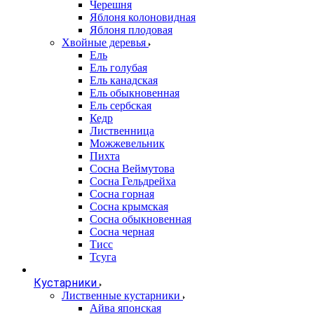
Черешня
Яблоня колоновидная
Яблоня плодовая
Хвойные деревья
Ель
Ель голубая
Ель канадская
Ель обыкновенная
Ель сербская
Кедр
Лиственница
Можжевельник
Пихта
Сосна Веймутова
Сосна Гельдрейха
Сосна горная
Сосна крымская
Сосна обыкновенная
Сосна черная
Тисс
Тсуга
Кустарники
Лиственные кустарники
Айва японская