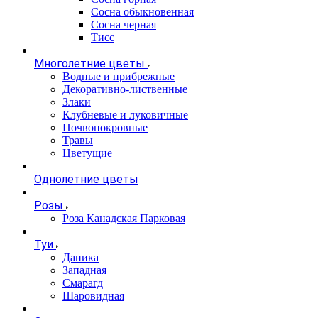
Сосна обыкновенная
Сосна черная
Тисс
Многолетние цветы
Водные и прибрежные
Декоративно-лиственные
Злаки
Клубневые и луковичные
Почвопокровные
Травы
Цветущие
Однолетние цветы
Розы
Роза Канадская Парковая
Туи
Даника
Западная
Смарагд
Шаровидная