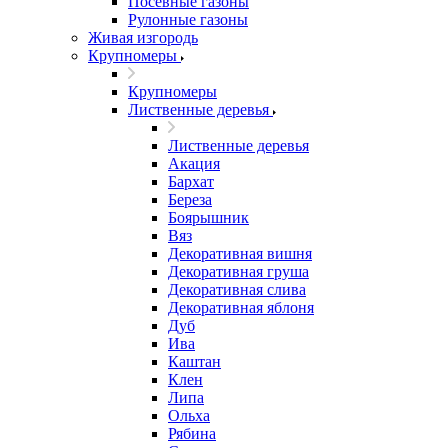
Посевные газоны
Рулонные газоны
Живая изгородь
Крупномеры
Крупномеры
Лиственные деревья
Лиственные деревья
Акация
Бархат
Береза
Боярышник
Вяз
Декоративная вишня
Декоративная груша
Декоративная слива
Декоративная яблоня
Дуб
Ива
Каштан
Клен
Липа
Ольха
Рябина