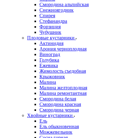
Смородина альпийская
Снежноягодник
Спирея
Стефанандра
Форзиция
Чубушник
Плодовые кустарники
Актинидия
Арония черноплодная
Виноград
Голубика
Ежевика
Жимолость съедобная
Крыжовник
Малина
Малина желтоплодная
Малина ремонтантная
Смородина белая
Смородина красная
Смородина черная
Хвойные кустарники
Ель
Ель обыкновенная
Можжевельник
Сосна горная