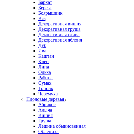
Бархат
Береза
Боярышник
Вяз
Декоративная вишня
Декоративная груша
Декоративная слива
Декоративная яблоня
Дуб
Ива
Каштан
Клен
Липа
Ольха
Рябина
Сумах
Тополь
Черемуха
Плодовые деревья
Абрикос
Алыча
Вишня
Груша
Лещина обыкновенная
Облепиха