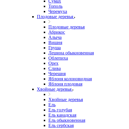
Сумах
Тополь
Черемуха
Плодовые деревья
Плодовые деревья
Абрикос
Алыча
Вишня
Груша
Лещина обыкновенная
Облепиха
Орех
Слива
Черешня
Яблоня колоновидная
Яблоня плодовая
Хвойные деревья
Хвойные деревья
Ель
Ель голубая
Ель канадская
Ель обыкновенная
Ель сербская