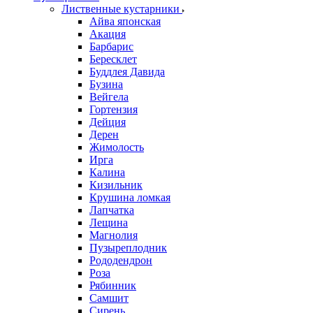
Лиственные кустарники
Айва японская
Акация
Барбарис
Бересклет
Буддлея Давида
Бузина
Вейгела
Гортензия
Дейция
Дерен
Жимолость
Ирга
Калина
Кизильник
Крушина ломкая
Лапчатка
Лещина
Магнолия
Пузыреплодник
Рододендрон
Роза
Рябинник
Самшит
Сирень