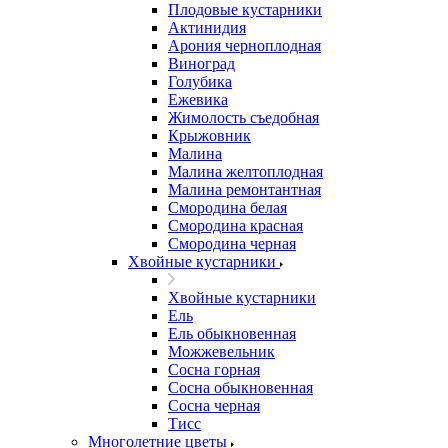
Плодовые кустарники
Актинидия
Арония черноплодная
Виноград
Голубика
Ежевика
Жимолость съедобная
Крыжовник
Малина
Малина желтоплодная
Малина ремонтантная
Смородина белая
Смородина красная
Смородина черная
Хвойные кустарники
Хвойные кустарники
Ель
Ель обыкновенная
Можжевельник
Сосна горная
Сосна обыкновенная
Сосна черная
Тисс
Многолетние цветы