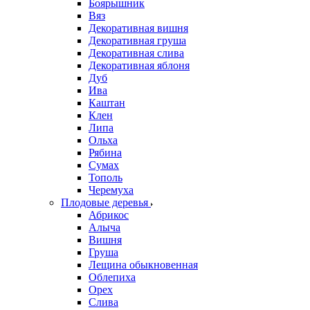
Боярышник
Вяз
Декоративная вишня
Декоративная груша
Декоративная слива
Декоративная яблоня
Дуб
Ива
Каштан
Клен
Липа
Ольха
Рябина
Сумах
Тополь
Черемуха
Плодовые деревья
Абрикос
Алыча
Вишня
Груша
Лещина обыкновенная
Облепиха
Орех
Слива