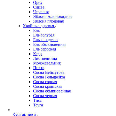
Орех
Слива
Черешня
Яблоня колоновидная
Яблоня плодовая
Хвойные деревья
Ель
Ель голубая
Ель канадская
Ель обыкновенная
Ель сербская
Кедр
Лиственница
Можжевельник
Пихта
Сосна Веймутова
Сосна Гельдрейха
Сосна горная
Сосна крымская
Сосна обыкновенная
Сосна черная
Тисс
Тсуга
Кустарники