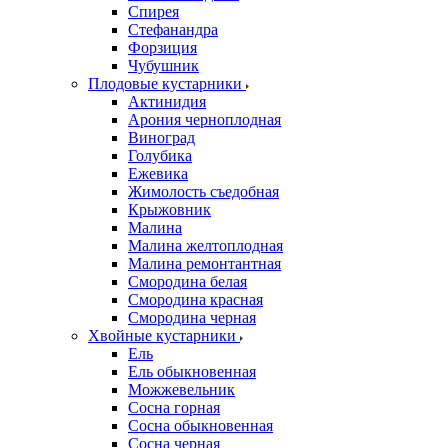
Спирея
Стефанандра
Форзиция
Чубушник
Плодовые кустарники
Актинидия
Арония черноплодная
Виноград
Голубика
Ежевика
Жимолость съедобная
Крыжовник
Малина
Малина желтоплодная
Малина ремонтантная
Смородина белая
Смородина красная
Смородина черная
Хвойные кустарники
Ель
Ель обыкновенная
Можжевельник
Сосна горная
Сосна обыкновенная
Сосна черная