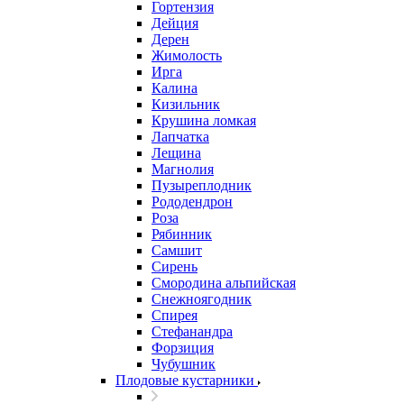
Гортензия
Дейция
Дерен
Жимолость
Ирга
Калина
Кизильник
Крушина ломкая
Лапчатка
Лещина
Магнолия
Пузыреплодник
Рододендрон
Роза
Рябинник
Самшит
Сирень
Смородина альпийская
Снежноягодник
Спирея
Стефанандра
Форзиция
Чубушник
Плодовые кустарники