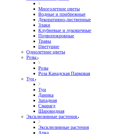
Многолетние цветы
Водные и прибрежные
Декоративно-лиственные
Злаки
Клубневые и луковичные
Почвопокровные
Травы
Цветущие
Однолетние цветы
Розы
Розы
Роза Канадская Парковая
Туи
Туи
Даника
Западная
Смарагд
Шаровидная
Эксклюзивные растения
Эксклюзивные растения
Арка