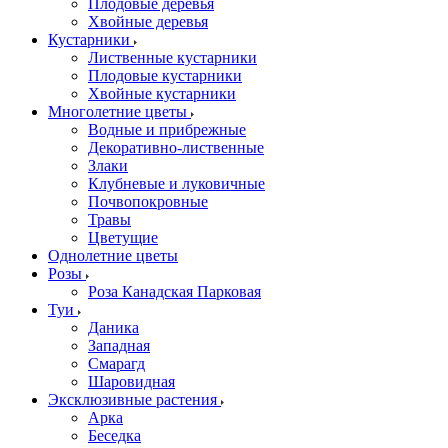
Плодовые деревья
Хвойные деревья
Кустарники
Лиственные кустарники
Плодовые кустарники
Хвойные кустарники
Многолетние цветы
Водные и прибрежные
Декоративно-лиственные
Злаки
Клубневые и луковичные
Почвопокровные
Травы
Цветущие
Однолетние цветы
Розы
Роза Канадская Парковая
Туи
Даника
Западная
Смарагд
Шаровидная
Эксклюзивные растения
Арка
Беседка