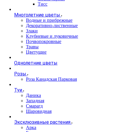
Тисс
Многолетние цветы
Водные и прибрежные
Декоративно-лиственные
Злаки
Клубневые и луковичные
Почвопокровные
Травы
Цветущие
Однолетние цветы
Розы
Роза Канадская Парковая
Туи
Даника
Западная
Смарагд
Шаровидная
Эксклюзивные растения
Арка