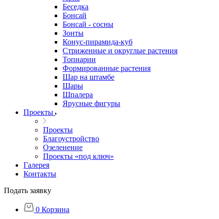
Беседка
Бонсай
Бонсай - сосны
Зонты
Конус-пирамида-куб
Стриженные и округлые растения
Топиарии
Формированные растения
Шар на штамбе
Шары
Шпалера
Ярусные фигуры
Проекты
Проекты
Благоустройство
Озеленение
Проекты «под ключ»
Галерея
Контакты
Подать заявку
0
Корзина