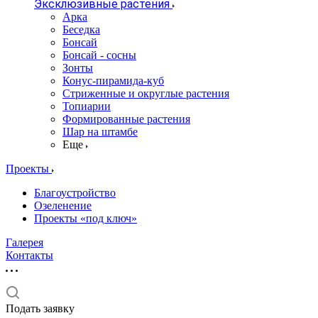
Эксклюзивные растения
Арка
Беседка
Бонсай
Бонсай - сосны
Зонты
Конус-пирамида-куб
Стриженные и округлые растения
Топиарии
Формированные растения
Шар на штамбе
Еще
Проекты
Благоустройство
Озеленение
Проекты «под ключ»
Галерея
Контакты
Подать заявку