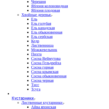
Черешня
Яблоня колоновидная
Яблоня плодовая
Хвойные деревья
Ель
Ель голубая
Ель канадская
Ель обыкновенная
Ель сербская
Кедр
Лиственница
Можжевельник
Пихта
Сосна Веймутова
Сосна Гельдрейха
Сосна горная
Сосна крымская
Сосна обыкновенная
Сосна черная
Тисс
Тсуга
Кустарники
Лиственные кустарники
Айва японская