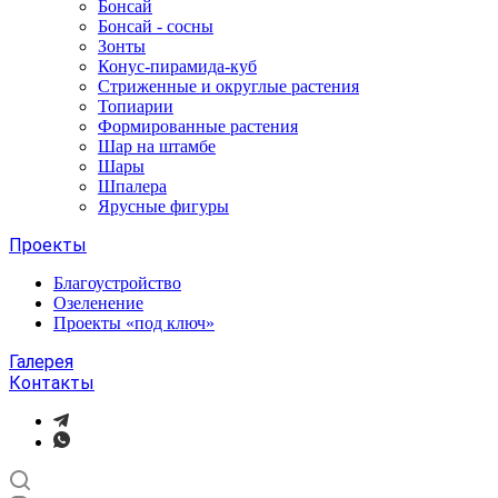
Бонсай
Бонсай - сосны
Зонты
Конус-пирамида-куб
Стриженные и округлые растения
Топиарии
Формированные растения
Шар на штамбе
Шары
Шпалера
Ярусные фигуры
Проекты
Благоустройство
Озеленение
Проекты «под ключ»
Галерея
Контакты