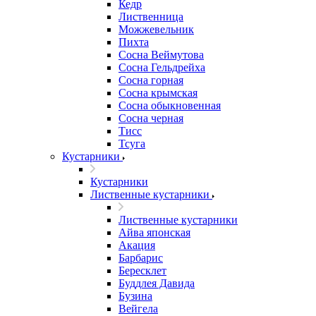
Кедр
Лиственница
Можжевельник
Пихта
Сосна Веймутова
Сосна Гельдрейха
Сосна горная
Сосна крымская
Сосна обыкновенная
Сосна черная
Тисс
Тсуга
Кустарники
Кустарники
Лиственные кустарники
Лиственные кустарники
Айва японская
Акация
Барбарис
Бересклет
Буддлея Давида
Бузина
Вейгела