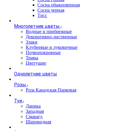
Сосна обыкновенная
Сосна черная
Тисс
Многолетние цветы
Водные и прибрежные
Декоративно-лиственные
Злаки
Клубневые и луковичные
Почвопокровные
Травы
Цветущие
Однолетние цветы
Розы
Роза Канадская Парковая
Туи
Даника
Западная
Смарагд
Шаровидная