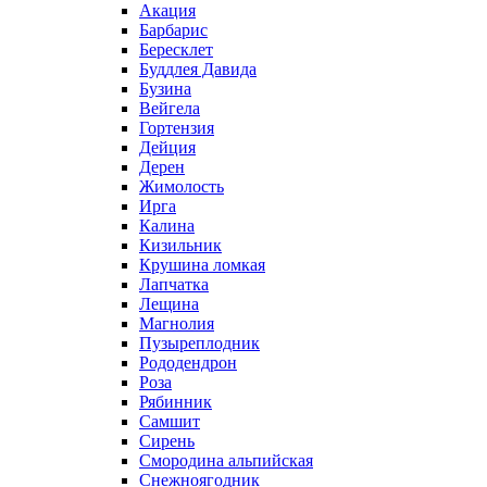
Акация
Барбарис
Бересклет
Буддлея Давида
Бузина
Вейгела
Гортензия
Дейция
Дерен
Жимолость
Ирга
Калина
Кизильник
Крушина ломкая
Лапчатка
Лещина
Магнолия
Пузыреплодник
Рододендрон
Роза
Рябинник
Самшит
Сирень
Смородина альпийская
Снежноягодник