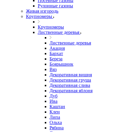
Посевные газоны
Рулонные газоны
Живая изгородь
Крупномеры
Крупномеры
Лиственные деревья
Лиственные деревья
Акация
Бархат
Береза
Боярышник
Вяз
Декоративная вишня
Декоративная груша
Декоративная слива
Декоративная яблоня
Дуб
Ива
Каштан
Клен
Липа
Ольха
Рябина