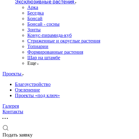
Эксклюзивные растения
Арка
Беседка
Бонсай
Бонсай - сосны
Зонты
Конус-пирамида-куб
Стриженные и округлые растения
Топиарии
Формированные растения
Шар на штамбе
Еще
Проекты
Благоустройство
Озеленение
Проекты «под ключ»
Галерея
Контакты
Подать заявку