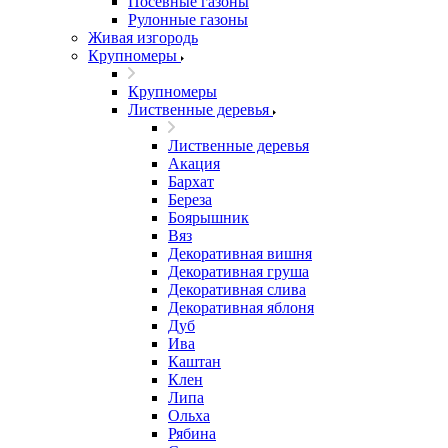
Посевные газоны
Рулонные газоны
Живая изгородь
Крупномеры
Крупномеры
Лиственные деревья
Лиственные деревья
Акация
Бархат
Береза
Боярышник
Вяз
Декоративная вишня
Декоративная груша
Декоративная слива
Декоративная яблоня
Дуб
Ива
Каштан
Клен
Липа
Ольха
Рябина