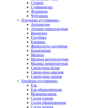
Спирея
Стефанандра
Форзиция
Чубушник
Плодовые кустарники
Актинидия
Арония черноплодная
Виноград
Голубика
Ежевика
Жимолость съедобная
Крыжовник
Малина
Малина желтоплодная
Малина ремонтантная
Смородина белая
Смородина красная
Смородина черная
Хвойные кустарники
Ель
Ель обыкновенная
Можжевельник
Сосна горная
Сосна обыкновенная
Сосна черная