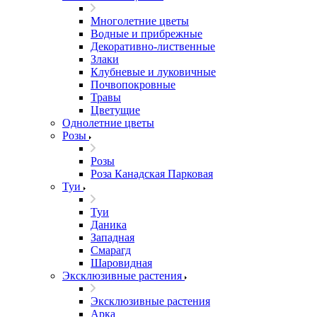
Многолетние цветы
Водные и прибрежные
Декоративно-лиственные
Злаки
Клубневые и луковичные
Почвопокровные
Травы
Цветущие
Однолетние цветы
Розы
Розы
Роза Канадская Парковая
Туи
Туи
Даника
Западная
Смарагд
Шаровидная
Эксклюзивные растения
Эксклюзивные растения
Арка