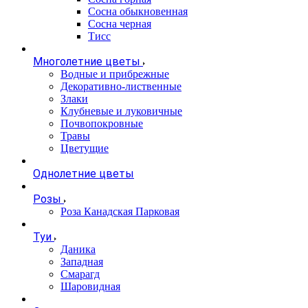
Сосна обыкновенная
Сосна черная
Тисс
Многолетние цветы
Водные и прибрежные
Декоративно-лиственные
Злаки
Клубневые и луковичные
Почвопокровные
Травы
Цветущие
Однолетние цветы
Розы
Роза Канадская Парковая
Туи
Даника
Западная
Смарагд
Шаровидная