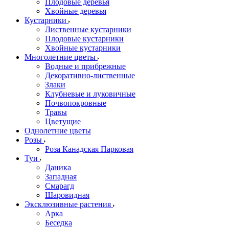
Плодовые деревья
Хвойные деревья
Кустарники
Лиственные кустарники
Плодовые кустарники
Хвойные кустарники
Многолетние цветы
Водные и прибрежные
Декоративно-лиственные
Злаки
Клубневые и луковичные
Почвопокровные
Травы
Цветущие
Однолетние цветы
Розы
Роза Канадская Парковая
Туи
Даника
Западная
Смарагд
Шаровидная
Эксклюзивные растения
Арка
Беседка