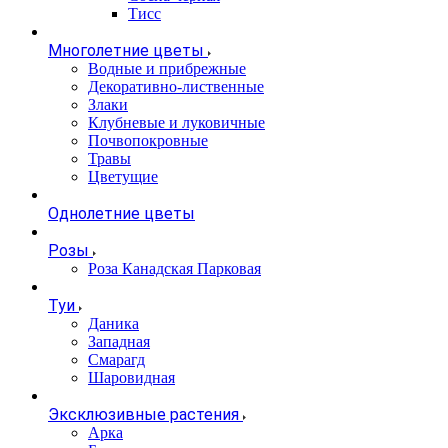
Тисс
Многолетние цветы
Водные и прибрежные
Декоративно-лиственные
Злаки
Клубневые и луковичные
Почвопокровные
Травы
Цветущие
Однолетние цветы
Розы
Роза Канадская Парковая
Туи
Даника
Западная
Смарагд
Шаровидная
Эксклюзивные растения
Арка