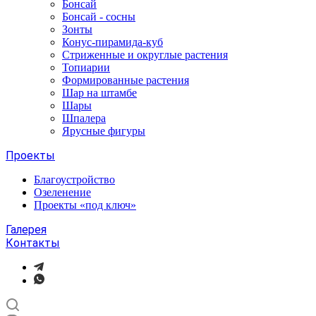
Бонсай
Бонсай - сосны
Зонты
Конус-пирамида-куб
Стриженные и округлые растения
Топиарии
Формированные растения
Шар на штамбе
Шары
Шпалера
Ярусные фигуры
Проекты
Благоустройство
Озеленение
Проекты «под ключ»
Галерея
Контакты