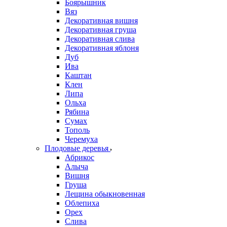
Боярышник
Вяз
Декоративная вишня
Декоративная груша
Декоративная слива
Декоративная яблоня
Дуб
Ива
Каштан
Клен
Липа
Ольха
Рябина
Сумах
Тополь
Черемуха
Плодовые деревья
Абрикос
Алыча
Вишня
Груша
Лещина обыкновенная
Облепиха
Орех
Слива