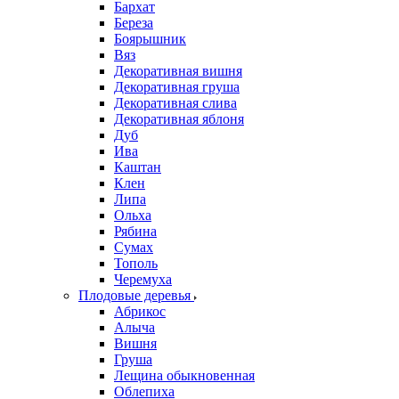
Бархат
Береза
Боярышник
Вяз
Декоративная вишня
Декоративная груша
Декоративная слива
Декоративная яблоня
Дуб
Ива
Каштан
Клен
Липа
Ольха
Рябина
Сумах
Тополь
Черемуха
Плодовые деревья
Абрикос
Алыча
Вишня
Груша
Лещина обыкновенная
Облепиха