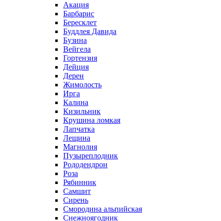
Акация
Барбарис
Бересклет
Буддлея Давида
Бузина
Вейгела
Гортензия
Дейция
Дерен
Жимолость
Ирга
Калина
Кизильник
Крушина ломкая
Лапчатка
Лещина
Магнолия
Пузыреплодник
Рододендрон
Роза
Рябинник
Самшит
Сирень
Смородина альпийская
Снежноягодник