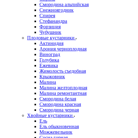
Смородина альпийская
Снежноягодник
Спирея
Стефанандра
Форзиция
Чубушник
Плодовые кустарники
Актинидия
Арония черноплодная
Виноград
Голубика
Ежевика
Жимолость съедобная
Крыжовник
Малина
Малина желтоплодная
Малина ремонтантная
Смородина белая
Смородина красная
Смородина черная
Хвойные кустарники
Ель
Ель обыкновенная
Можжевельник
Сосна горная