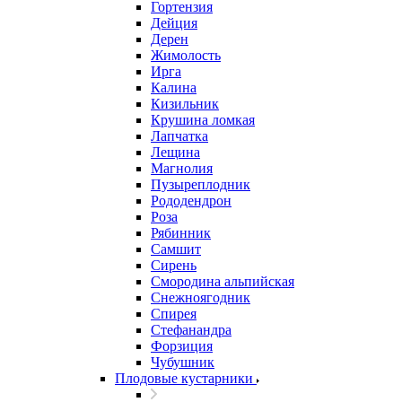
Гортензия
Дейция
Дерен
Жимолость
Ирга
Калина
Кизильник
Крушина ломкая
Лапчатка
Лещина
Магнолия
Пузыреплодник
Рододендрон
Роза
Рябинник
Самшит
Сирень
Смородина альпийская
Снежноягодник
Спирея
Стефанандра
Форзиция
Чубушник
Плодовые кустарники