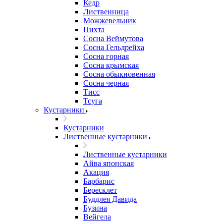
Кедр
Лиственница
Можжевельник
Пихта
Сосна Веймутова
Сосна Гельдрейха
Сосна горная
Сосна крымская
Сосна обыкновенная
Сосна черная
Тисс
Тсуга
Кустарники
Кустарники
Лиственные кустарники
Лиственные кустарники
Айва японская
Акация
Барбарис
Бересклет
Буддлея Давида
Бузина
Вейгела