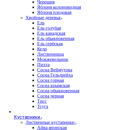
Черешня
Яблоня колоновидная
Яблоня плодовая
Хвойные деревья
Ель
Ель голубая
Ель канадская
Ель обыкновенная
Ель сербская
Кедр
Лиственница
Можжевельник
Пихта
Сосна Веймутова
Сосна Гельдрейха
Сосна горная
Сосна крымская
Сосна обыкновенная
Сосна черная
Тисс
Тсуга
Кустарники
Лиственные кустарники
Айва японская