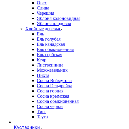
Орех
Слива
Черешня
Яблоня колоновидная
Яблоня плодовая
Хвойные деревья
Ель
Ель голубая
Ель канадская
Ель обыкновенная
Ель сербская
Кедр
Лиственница
Можжевельник
Пихта
Сосна Веймутова
Сосна Гельдрейха
Сосна горная
Сосна крымская
Сосна обыкновенная
Сосна черная
Тисс
Тсуга
Кустарники