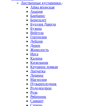
Лиственные кустарники
Айва японская
Акация
Барбарис
Бересклет
Буддлея Давида
Бузина
Вейгела
Гортензия
Дейция
Дерен
Жимолость
Ирга
Калина
Кизильник
Крушина ломкая
Лапчатка
Лещина
Магнолия
Пузыреплодник
Рододендрон
Роза
Рябинник
Самшит
Сирень