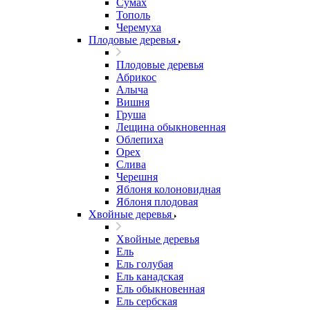
Сумах
Тополь
Черемуха
Плодовые деревья
Плодовые деревья
Абрикос
Алыча
Вишня
Груша
Лещина обыкновенная
Облепиха
Орех
Слива
Черешня
Яблоня колоновидная
Яблоня плодовая
Хвойные деревья
Хвойные деревья
Ель
Ель голубая
Ель канадская
Ель обыкновенная
Ель сербская