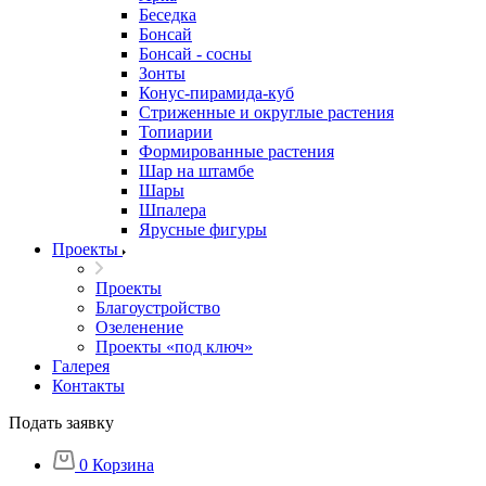
Беседка
Бонсай
Бонсай - сосны
Зонты
Конус-пирамида-куб
Стриженные и округлые растения
Топиарии
Формированные растения
Шар на штамбе
Шары
Шпалера
Ярусные фигуры
Проекты
Проекты
Благоустройство
Озеленение
Проекты «под ключ»
Галерея
Контакты
Подать заявку
0
Корзина