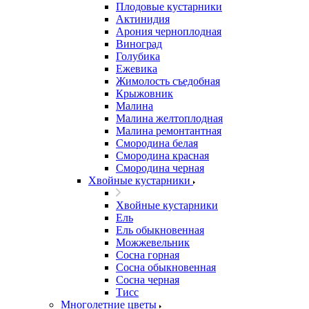
Плодовые кустарники
Актинидия
Арония черноплодная
Виноград
Голубика
Ежевика
Жимолость съедобная
Крыжовник
Малина
Малина желтоплодная
Малина ремонтантная
Смородина белая
Смородина красная
Смородина черная
Хвойные кустарники
Хвойные кустарники
Ель
Ель обыкновенная
Можжевельник
Сосна горная
Сосна обыкновенная
Сосна черная
Тисс
Многолетние цветы