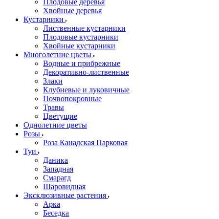
Плодовые деревья
Хвойные деревья
Кустарники
Лиственные кустарники
Плодовые кустарники
Хвойные кустарники
Многолетние цветы
Водные и прибрежные
Декоративно-лиственные
Злаки
Клубневые и луковичные
Почвопокровные
Травы
Цветущие
Однолетние цветы
Розы
Роза Канадская Парковая
Туи
Даника
Западная
Смарагд
Шаровидная
Эксклюзивные растения
Арка
Беседка