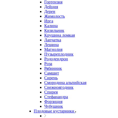
Гортензия
Дейция
Дерен
Жимолость
Ирга
Калина
Кизильник
Крушина ломкая
Лапчатка
Лещина
Магнолия
Пузыреплодник
Рододендрон
Роза
Рябинник
Самшит
Сирень
Смородина альпийская
Снежноягодник
Спирея
Стефанандра
Форзиция
Чубушник
Плодовые кустарники