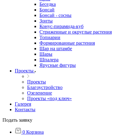
Беседка
Бонсай
Бонсай - сосны
Зонты
Конус-пирамида-куб
Стриженные и округлые растения
Топиарии
Формированные растения
Шар на штамбе
Шары
Шпалера
Ярусные фигуры
Проекты
Проекты
Благоустройство
Озеленение
Проекты «под ключ»
Галерея
Контакты
Подать заявку
0
Корзина