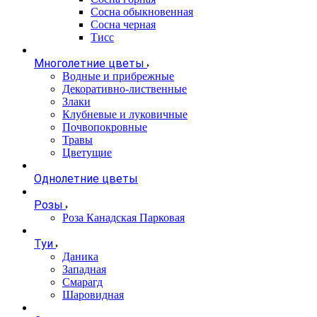
Сосна обыкновенная
Сосна черная
Тисс
Многолетние цветы
Водные и прибрежные
Декоративно-лиственные
Злаки
Клубневые и луковичные
Почвопокровные
Травы
Цветущие
Однолетние цветы
Розы
Роза Канадская Парковая
Туи
Даника
Западная
Смарагд
Шаровидная