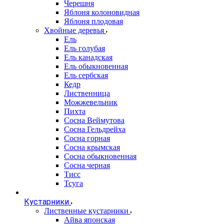
Черешня
Яблоня колоновидная
Яблоня плодовая
Хвойные деревья
Ель
Ель голубая
Ель канадская
Ель обыкновенная
Ель сербская
Кедр
Лиственница
Можжевельник
Пихта
Сосна Веймутова
Сосна Гельдрейха
Сосна горная
Сосна крымская
Сосна обыкновенная
Сосна черная
Тисс
Тсуга
Кустарники
Лиственные кустарники
Айва японская