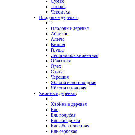
Сумах
Тополь
Черемуха
Плодовые деревья
Плодовые деревья
Абрикос
Алыча
Вишня
Груша
Лещина обыкновенная
Облепиха
Орех
Слива
Черешня
Яблоня колоновидная
Яблоня плодовая
Хвойные деревья
Хвойные деревья
Ель
Ель голубая
Ель канадская
Ель обыкновенная
Ель сербская