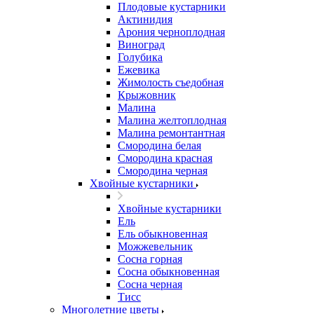
Плодовые кустарники
Актинидия
Арония черноплодная
Виноград
Голубика
Ежевика
Жимолость съедобная
Крыжовник
Малина
Малина желтоплодная
Малина ремонтантная
Смородина белая
Смородина красная
Смородина черная
Хвойные кустарники
Хвойные кустарники
Ель
Ель обыкновенная
Можжевельник
Сосна горная
Сосна обыкновенная
Сосна черная
Тисс
Многолетние цветы