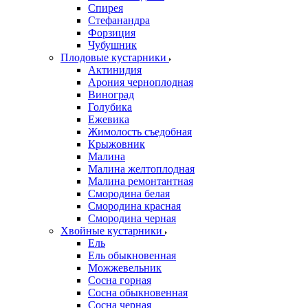
Спирея
Стефанандра
Форзиция
Чубушник
Плодовые кустарники
Актинидия
Арония черноплодная
Виноград
Голубика
Ежевика
Жимолость съедобная
Крыжовник
Малина
Малина желтоплодная
Малина ремонтантная
Смородина белая
Смородина красная
Смородина черная
Хвойные кустарники
Ель
Ель обыкновенная
Можжевельник
Сосна горная
Сосна обыкновенная
Сосна черная