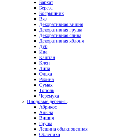
Бархат
Береза
Боярышник
Вяз
Декоративная вишня
Декоративная груша
Декоративная слива
Декоративная яблоня
Дуб
Ива
Каштан
Клен
Липа
Ольха
Рябина
Сумах
Тополь
Черемуха
Плодовые деревья
Абрикос
Алыча
Вишня
Груша
Лещина обыкновенная
Облепиха