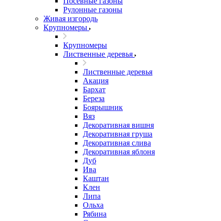
Посевные газоны
Рулонные газоны
Живая изгородь
Крупномеры
Крупномеры
Лиственные деревья
Лиственные деревья
Акация
Бархат
Береза
Боярышник
Вяз
Декоративная вишня
Декоративная груша
Декоративная слива
Декоративная яблоня
Дуб
Ива
Каштан
Клен
Липа
Ольха
Рябина