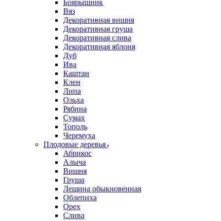
Боярышник
Вяз
Декоративная вишня
Декоративная груша
Декоративная слива
Декоративная яблоня
Дуб
Ива
Каштан
Клен
Липа
Ольха
Рябина
Сумах
Тополь
Черемуха
Плодовые деревья
Абрикос
Алыча
Вишня
Груша
Лещина обыкновенная
Облепиха
Орех
Слива