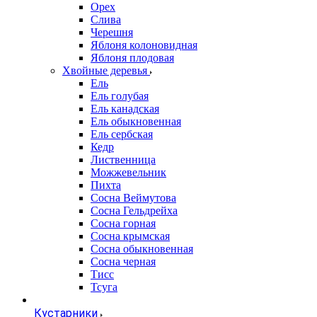
Орех
Слива
Черешня
Яблоня колоновидная
Яблоня плодовая
Хвойные деревья
Ель
Ель голубая
Ель канадская
Ель обыкновенная
Ель сербская
Кедр
Лиственница
Можжевельник
Пихта
Сосна Веймутова
Сосна Гельдрейха
Сосна горная
Сосна крымская
Сосна обыкновенная
Сосна черная
Тисс
Тсуга
Кустарники