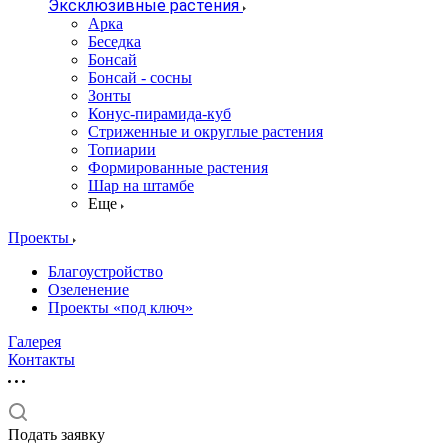
Эксклюзивные растения
Арка
Беседка
Бонсай
Бонсай - сосны
Зонты
Конус-пирамида-куб
Стриженные и округлые растения
Топиарии
Формированные растения
Шар на штамбе
Еще
Проекты
Благоустройство
Озеленение
Проекты «под ключ»
Галерея
Контакты
Подать заявку