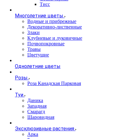
Тисс
Многолетние цветы
Водные и прибрежные
Декоративно-лиственные
Злаки
Клубневые и луковичные
Почвопокровные
Травы
Цветущие
Однолетние цветы
Розы
Роза Канадская Парковая
Туи
Даника
Западная
Смарагд
Шаровидная
Эксклюзивные растения
Арка