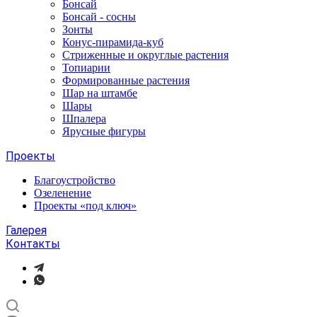
Бонсай
Бонсай - сосны
Зонты
Конус-пирамида-куб
Стриженные и округлые растения
Топиарии
Формированные растения
Шар на штамбе
Шары
Шпалера
Ярусные фигуры
Проекты
Благоустройство
Озеленение
Проекты «под ключ»
Галерея
Контакты