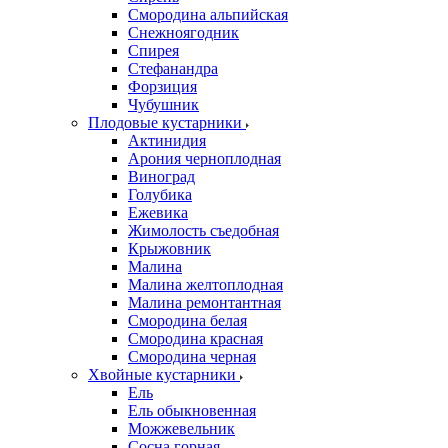
Смородина альпийская
Снежноягодник
Спирея
Стефанандра
Форзиция
Чубушник
Плодовые кустарники
Актинидия
Арония черноплодная
Виноград
Голубика
Ежевика
Жимолость съедобная
Крыжовник
Малина
Малина желтоплодная
Малина ремонтантная
Смородина белая
Смородина красная
Смородина черная
Хвойные кустарники
Ель
Ель обыкновенная
Можжевельник
Сосна горная