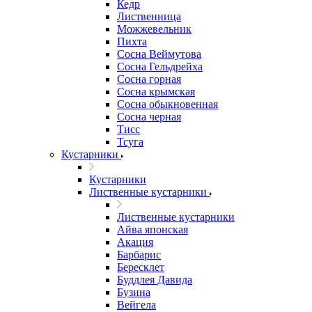
Кедр
Лиственница
Можжевельник
Пихта
Сосна Веймутова
Сосна Гельдрейха
Сосна горная
Сосна крымская
Сосна обыкновенная
Сосна черная
Тисс
Тсуга
Кустарники
Кустарники
Лиственные кустарники
Лиственные кустарники
Айва японская
Акация
Барбарис
Бересклет
Буддлея Давида
Бузина
Вейгела