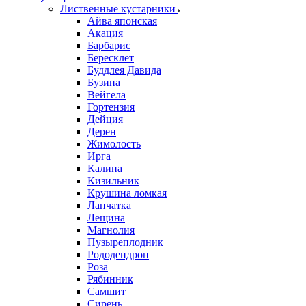
Лиственные кустарники
Айва японская
Акация
Барбарис
Бересклет
Буддлея Давида
Бузина
Вейгела
Гортензия
Дейция
Дерен
Жимолость
Ирга
Калина
Кизильник
Крушина ломкая
Лапчатка
Лещина
Магнолия
Пузыреплодник
Рододендрон
Роза
Рябинник
Самшит
Сирень