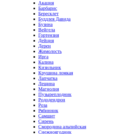
Акация
Барбарис
Бересклет
Буддлея Давида
Бузина
Вейгела
Гортензия
Дейция
Дерен
Жимолость
Ирга
Калина
Кизильник
Крушина ломкая
Лапчатка
Лещина
Магнолия
Пузыреплодник
Рододендрон
Роза
Рябинник
Самшит
Сирень
Смородина альпийская
Снежноягодник