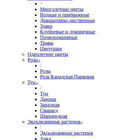
Многолетние цветы
Водные и прибрежные
Декоративно-лиственные
Злаки
Клубневые и луковичные
Почвопокровные
Травы
Цветущие
Однолетние цветы
Розы
Розы
Роза Канадская Парковая
Туи
Туи
Даника
Западная
Смарагд
Шаровидная
Эксклюзивные растения
Эксклюзивные растения
Арка