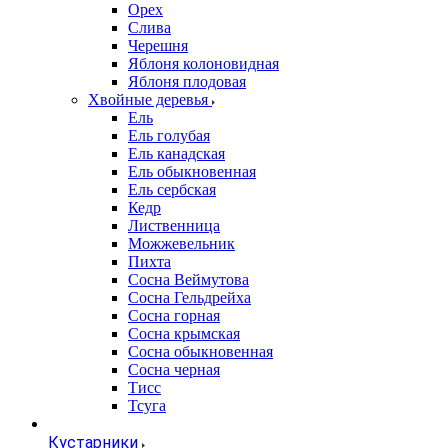
Орех
Слива
Черешня
Яблоня колоновидная
Яблоня плодовая
Хвойные деревья
Ель
Ель голубая
Ель канадская
Ель обыкновенная
Ель сербская
Кедр
Лиственница
Можжевельник
Пихта
Сосна Веймутова
Сосна Гельдрейха
Сосна горная
Сосна крымская
Сосна обыкновенная
Сосна черная
Тисс
Тсуга
Кустарники