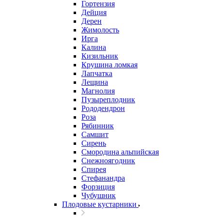
Гортензия
Дейция
Дерен
Жимолость
Ирга
Калина
Кизильник
Крушина ломкая
Лапчатка
Лещина
Магнолия
Пузыреплодник
Рододендрон
Роза
Рябинник
Самшит
Сирень
Смородина альпийская
Снежноягодник
Спирея
Стефанандра
Форзиция
Чубушник
Плодовые кустарники