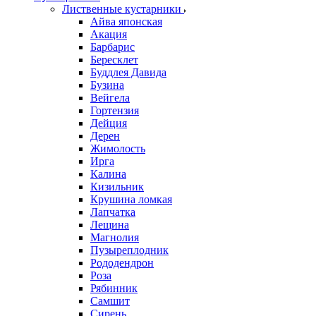
Лиственные кустарники
Айва японская
Акация
Барбарис
Бересклет
Буддлея Давида
Бузина
Вейгела
Гортензия
Дейция
Дерен
Жимолость
Ирга
Калина
Кизильник
Крушина ломкая
Лапчатка
Лещина
Магнолия
Пузыреплодник
Рододендрон
Роза
Рябинник
Самшит
Сирень