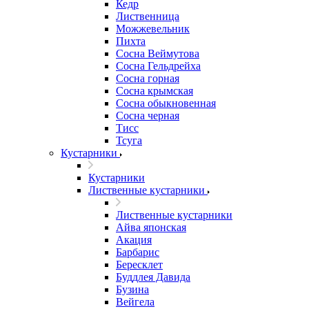
Кедр
Лиственница
Можжевельник
Пихта
Сосна Веймутова
Сосна Гельдрейха
Сосна горная
Сосна крымская
Сосна обыкновенная
Сосна черная
Тисс
Тсуга
Кустарники
Кустарники
Лиственные кустарники
Лиственные кустарники
Айва японская
Акация
Барбарис
Бересклет
Буддлея Давида
Бузина
Вейгела