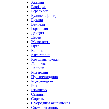
Акация
Барбарис
Бересклет
Буддлея Давида
Бузина
Вейгела
Гортензия
Дейция
Дерен
Жимолость
Ирга
Калина
Кизильник
Крушина ломкая
Лапчатка
Лещина
Магнолия
Пузыреплодник
Рододендрон
Роза
Рябинник
Самшит
Сирень
Смородина альпийская
Снежноягодник