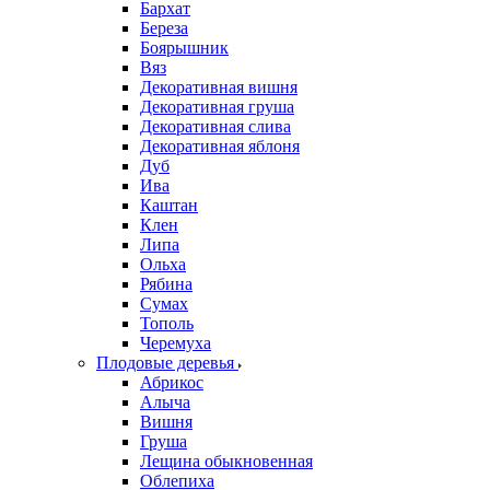
Бархат
Береза
Боярышник
Вяз
Декоративная вишня
Декоративная груша
Декоративная слива
Декоративная яблоня
Дуб
Ива
Каштан
Клен
Липа
Ольха
Рябина
Сумах
Тополь
Черемуха
Плодовые деревья
Абрикос
Алыча
Вишня
Груша
Лещина обыкновенная
Облепиха