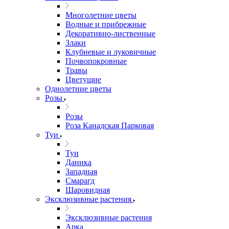
Многолетние цветы
Водные и прибрежные
Декоративно-лиственные
Злаки
Клубневые и луковичные
Почвопокровные
Травы
Цветущие
Однолетние цветы
Розы
Розы
Роза Канадская Парковая
Туи
Туи
Даника
Западная
Смарагд
Шаровидная
Эксклюзивные растения
Эксклюзивные растения
Арка