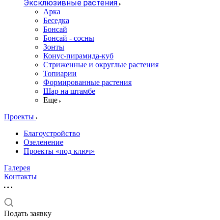
Эксклюзивные растения
Арка
Беседка
Бонсай
Бонсай - сосны
Зонты
Конус-пирамида-куб
Стриженные и округлые растения
Топиарии
Формированные растения
Шар на штамбе
Еще
Проекты
Благоустройство
Озеленение
Проекты «под ключ»
Галерея
Контакты
Подать заявку