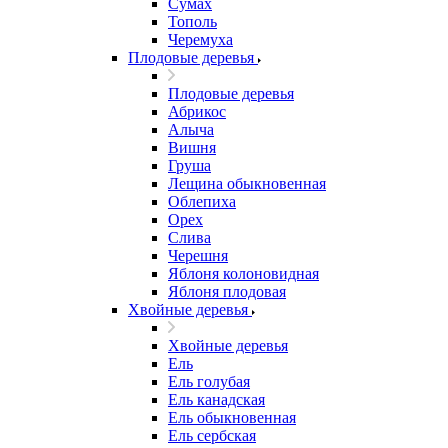
Сумах
Тополь
Черемуха
Плодовые деревья
Плодовые деревья
Абрикос
Алыча
Вишня
Груша
Лещина обыкновенная
Облепиха
Орех
Слива
Черешня
Яблоня колоновидная
Яблоня плодовая
Хвойные деревья
Хвойные деревья
Ель
Ель голубая
Ель канадская
Ель обыкновенная
Ель сербская