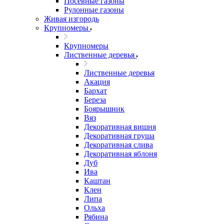
Посевные газоны
Рулонные газоны
Живая изгородь
Крупномеры
Крупномеры
Лиственные деревья
Лиственные деревья
Акация
Бархат
Береза
Боярышник
Вяз
Декоративная вишня
Декоративная груша
Декоративная слива
Декоративная яблоня
Дуб
Ива
Каштан
Клен
Липа
Ольха
Рябина