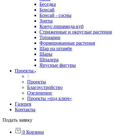
Беседка
Бонсай
Бонсай - сосны
Зонты
Конус-пирамида-куб
Стриженные и округлые растения
Топиарии
Формированные растения
Шар на штамбе
Шары
Шпалера
Ярусные фигуры
Проекты
Проекты
Благоустройство
Озеленение
Проекты «под ключ»
Галерея
Контакты
Подать заявку
0
Корзина