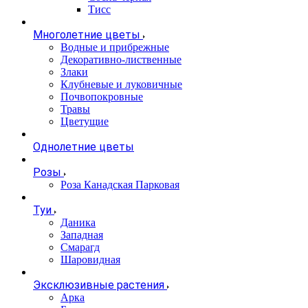
Тисс
Многолетние цветы
Водные и прибрежные
Декоративно-лиственные
Злаки
Клубневые и луковичные
Почвопокровные
Травы
Цветущие
Однолетние цветы
Розы
Роза Канадская Парковая
Туи
Даника
Западная
Смарагд
Шаровидная
Эксклюзивные растения
Арка