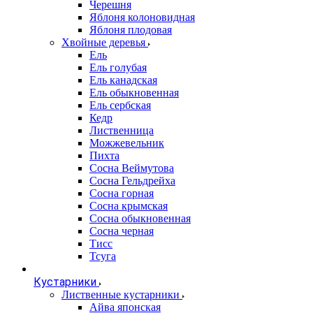
Черешня
Яблоня колоновидная
Яблоня плодовая
Хвойные деревья
Ель
Ель голубая
Ель канадская
Ель обыкновенная
Ель сербская
Кедр
Лиственница
Можжевельник
Пихта
Сосна Веймутова
Сосна Гельдрейха
Сосна горная
Сосна крымская
Сосна обыкновенная
Сосна черная
Тисс
Тсуга
Кустарники
Лиственные кустарники
Айва японская