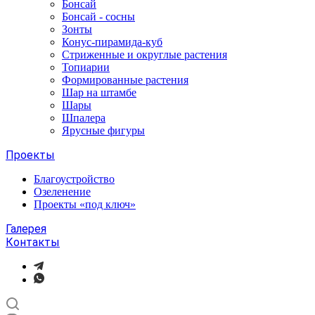
Бонсай
Бонсай - сосны
Зонты
Конус-пирамида-куб
Стриженные и округлые растения
Топиарии
Формированные растения
Шар на штамбе
Шары
Шпалера
Ярусные фигуры
Проекты
Благоустройство
Озеленение
Проекты «под ключ»
Галерея
Контакты