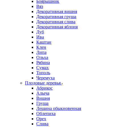
Боярышник
Вяз
Декоративная вишня
Декоративная груша
Декоративная слива
Декоративная яблоня
Дуб
Ива
Каштан
Клен
Липа
Ольха
Рябина
Сумах
Тополь
Черемуха
Плодовые деревья
Абрикос
Алыча
Вишня
Груша
Лещина обыкновенная
Облепиха
Орех
Слива