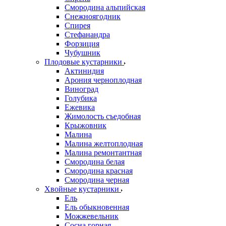
Смородина альпийская
Снежноягодник
Спирея
Стефанандра
Форзиция
Чубушник
Плодовые кустарники
Актинидия
Арония черноплодная
Виноград
Голубика
Ежевика
Жимолость съедобная
Крыжовник
Малина
Малина желтоплодная
Малина ремонтантная
Смородина белая
Смородина красная
Смородина черная
Хвойные кустарники
Ель
Ель обыкновенная
Можжевельник
Сосна горная