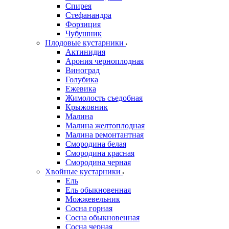
Спирея
Стефанандра
Форзиция
Чубушник
Плодовые кустарники
Актинидия
Арония черноплодная
Виноград
Голубика
Ежевика
Жимолость съедобная
Крыжовник
Малина
Малина желтоплодная
Малина ремонтантная
Смородина белая
Смородина красная
Смородина черная
Хвойные кустарники
Ель
Ель обыкновенная
Можжевельник
Сосна горная
Сосна обыкновенная
Сосна черная