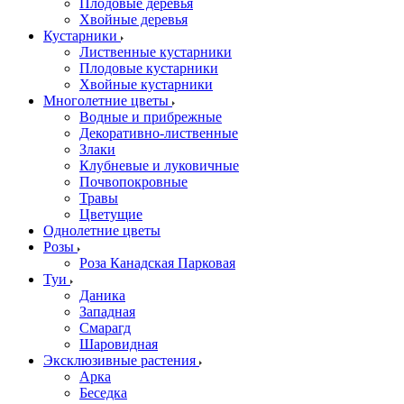
Плодовые деревья
Хвойные деревья
Кустарники
Лиственные кустарники
Плодовые кустарники
Хвойные кустарники
Многолетние цветы
Водные и прибрежные
Декоративно-лиственные
Злаки
Клубневые и луковичные
Почвопокровные
Травы
Цветущие
Однолетние цветы
Розы
Роза Канадская Парковая
Туи
Даника
Западная
Смарагд
Шаровидная
Эксклюзивные растения
Арка
Беседка