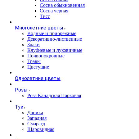
Сосна обыкновенная
Сосна черная
Тисс
Многолетние цветы
Водные и прибрежные
Декоративно-лиственные
Злаки
Клубневые и луковичные
Почвопокровные
Травы
Цветущие
Однолетние цветы
Розы
Роза Канадская Парковая
Туи
Даника
Западная
Смарагд
Шаровидная