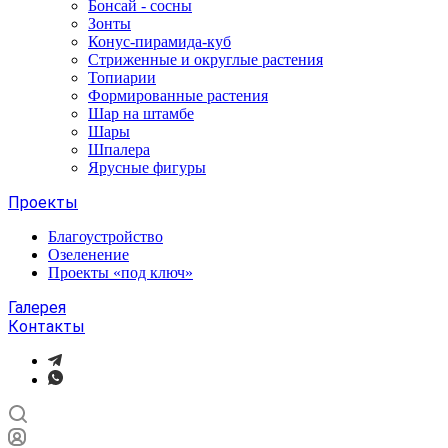
Бонсай - сосны
Зонты
Конус-пирамида-куб
Стриженные и округлые растения
Топиарии
Формированные растения
Шар на штамбе
Шары
Шпалера
Ярусные фигуры
Проекты
Благоустройство
Озеленение
Проекты «под ключ»
Галерея
Контакты