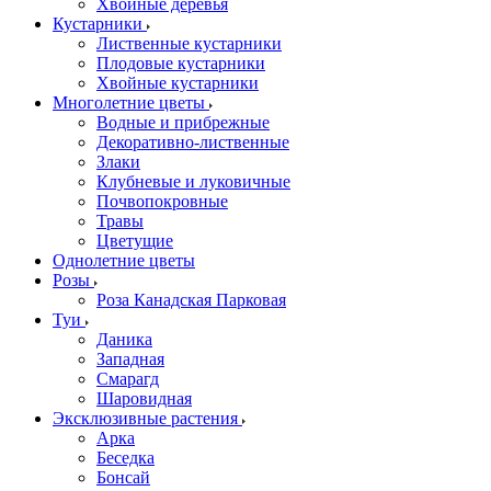
Хвойные деревья
Кустарники
Лиственные кустарники
Плодовые кустарники
Хвойные кустарники
Многолетние цветы
Водные и прибрежные
Декоративно-лиственные
Злаки
Клубневые и луковичные
Почвопокровные
Травы
Цветущие
Однолетние цветы
Розы
Роза Канадская Парковая
Туи
Даника
Западная
Смарагд
Шаровидная
Эксклюзивные растения
Арка
Беседка
Бонсай