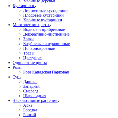
Хвойные деревья
Кустарники
Лиственные кустарники
Плодовые кустарники
Хвойные кустарники
Многолетние цветы
Водные и прибрежные
Декоративно-лиственные
Злаки
Клубневые и луковичные
Почвопокровные
Травы
Цветущие
Однолетние цветы
Розы
Роза Канадская Парковая
Туи
Даника
Западная
Смарагд
Шаровидная
Эксклюзивные растения
Арка
Беседка
Бонсай