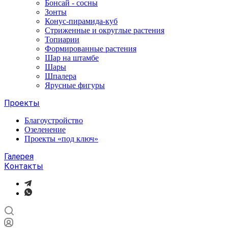
Бонсай - сосны
Зонты
Конус-пирамида-куб
Стриженные и округлые растения
Топиарии
Формированные растения
Шар на штамбе
Шары
Шпалера
Ярусные фигуры
Проекты
Благоустройство
Озеленение
Проекты «под ключ»
Галерея
Контакты