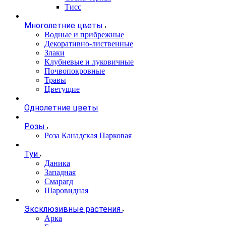
Тисс
Многолетние цветы
Водные и прибрежные
Декоративно-лиственные
Злаки
Клубневые и луковичные
Почвопокровные
Травы
Цветущие
Однолетние цветы
Розы
Роза Канадская Парковая
Туи
Даника
Западная
Смарагд
Шаровидная
Эксклюзивные растения
Арка