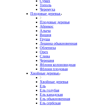
Сумах
Тополь
Черемуха
Плодовые деревья
Плодовые деревья
Абрикос
Алыча
Вишня
Груша
Лещина обыкновенная
Облепиха
Орех
Слива
Черешня
Яблоня колоновидная
Яблоня плодовая
Хвойные деревья
Хвойные деревья
Ель
Ель голубая
Ель канадская
Ель обыкновенная
Ель сербская