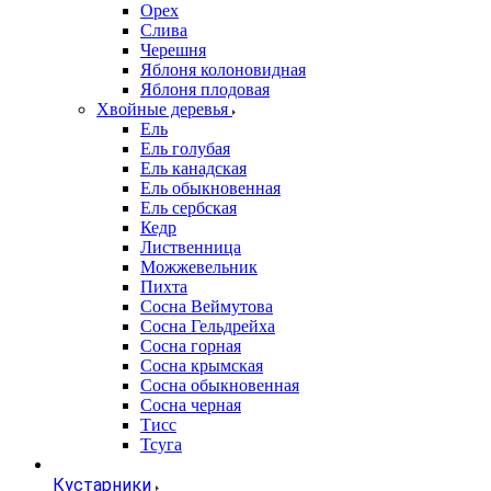
Орех
Слива
Черешня
Яблоня колоновидная
Яблоня плодовая
Хвойные деревья
Ель
Ель голубая
Ель канадская
Ель обыкновенная
Ель сербская
Кедр
Лиственница
Можжевельник
Пихта
Сосна Веймутова
Сосна Гельдрейха
Сосна горная
Сосна крымская
Сосна обыкновенная
Сосна черная
Тисс
Тсуга
Кустарники