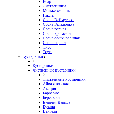
Кедр
Лиственница
Можжевельник
Пихта
Сосна Веймутова
Сосна Гельдрейха
Сосна горная
Сосна крымская
Сосна обыкновенная
Сосна черная
Тисс
Тсуга
Кустарники
Кустарники
Лиственные кустарники
Лиственные кустарники
Айва японская
Акация
Барбарис
Бересклет
Буддлея Давида
Бузина
Вейгела