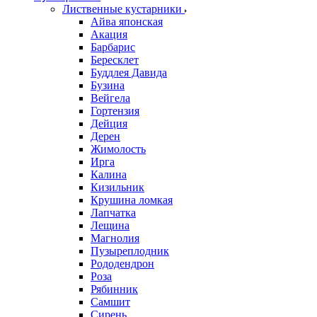
Лиственные кустарники
Айва японская
Акация
Барбарис
Бересклет
Буддлея Давида
Бузина
Вейгела
Гортензия
Дейция
Дерен
Жимолость
Ирга
Калина
Кизильник
Крушина ломкая
Лапчатка
Лещина
Магнолия
Пузыреплодник
Рододендрон
Роза
Рябинник
Самшит
Сирень