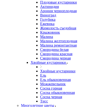
Плодовые кустарники
Актинидия
Арония черноплодная
Виноград
Голубика
Ежевика
Жимолость съедобная
Крыжовник
Малина
Малина желтоплодная
Малина ремонтантная
Смородина белая
Смородина красная
Смородина черная
Хвойные кустарники
Хвойные кустарники
Ель
Ель обыкновенная
Можжевельник
Сосна горная
Сосна обыкновенная
Сосна черная
Тисс
Многолетние цветы