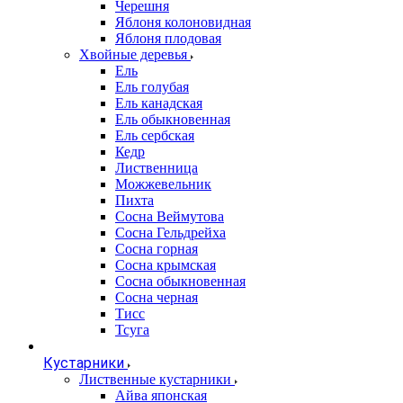
Черешня
Яблоня колоновидная
Яблоня плодовая
Хвойные деревья
Ель
Ель голубая
Ель канадская
Ель обыкновенная
Ель сербская
Кедр
Лиственница
Можжевельник
Пихта
Сосна Веймутова
Сосна Гельдрейха
Сосна горная
Сосна крымская
Сосна обыкновенная
Сосна черная
Тисс
Тсуга
Кустарники
Лиственные кустарники
Айва японская