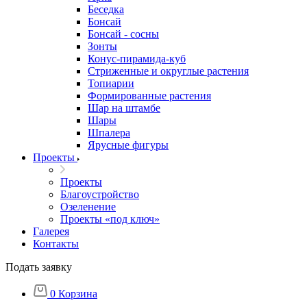
Беседка
Бонсай
Бонсай - сосны
Зонты
Конус-пирамида-куб
Стриженные и округлые растения
Топиарии
Формированные растения
Шар на штамбе
Шары
Шпалера
Ярусные фигуры
Проекты
Проекты
Благоустройство
Озеленение
Проекты «под ключ»
Галерея
Контакты
Подать заявку
0
Корзина