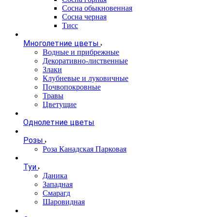
Сосна обыкновенная
Сосна черная
Тисс
Многолетние цветы
Водные и прибрежные
Декоративно-лиственные
Злаки
Клубневые и луковичные
Почвопокровные
Травы
Цветущие
Однолетние цветы
Розы
Роза Канадская Парковая
Туи
Даника
Западная
Смарагд
Шаровидная