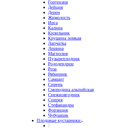
Гортензия
Дейция
Дерен
Жимолость
Ирга
Калина
Кизильник
Крушина ломкая
Лапчатка
Лещина
Магнолия
Пузыреплодник
Рододендрон
Роза
Рябинник
Самшит
Сирень
Смородина альпийская
Снежноягодник
Спирея
Стефанандра
Форзиция
Чубушник
Плодовые кустарники