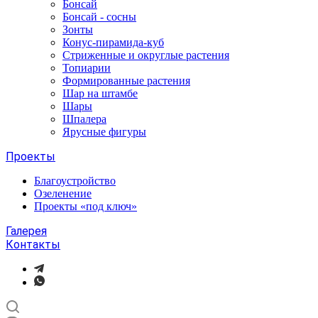
Бонсай
Бонсай - сосны
Зонты
Конус-пирамида-куб
Стриженные и округлые растения
Топиарии
Формированные растения
Шар на штамбе
Шары
Шпалера
Ярусные фигуры
Проекты
Благоустройство
Озеленение
Проекты «под ключ»
Галерея
Контакты