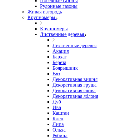
Посевные газоны
Рулонные газоны
Живая изгородь
Крупномеры
Крупномеры
Лиственные деревья
Лиственные деревья
Акация
Бархат
Береза
Боярышник
Вяз
Декоративная вишня
Декоративная груша
Декоративная слива
Декоративная яблоня
Дуб
Ива
Каштан
Клен
Липа
Ольха
Рябина