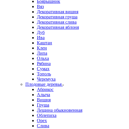
Боярышник
Вяз
Декоративная вишня
Декоративная груша
Декоративная слива
Декоративная яблоня
Дуб
Ива
Каштан
Клен
Липа
Ольха
Рябина
Сумах
Тополь
Черемуха
Плодовые деревья
Абрикос
Алыча
Вишня
Груша
Лещина обыкновенная
Облепиха
Орех
Слива