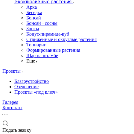
Эксклюзивные растения
Арка
Беседка
Бонсай
Бонсай - сосны
Зонты
Конус-пирамида-куб
Стриженные и округлые растения
Топиарии
Формированные растения
Шар на штамбе
Еще
Проекты
Благоустройство
Озеленение
Проекты «под ключ»
Галерея
Контакты
Подать заявку