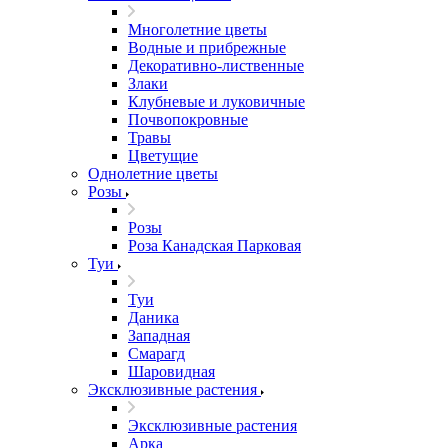
Многолетние цветы
Водные и прибрежные
Декоративно-лиственные
Злаки
Клубневые и луковичные
Почвопокровные
Травы
Цветущие
Однолетние цветы
Розы
Розы
Роза Канадская Парковая
Туи
Туи
Даника
Западная
Смарагд
Шаровидная
Эксклюзивные растения
Эксклюзивные растения
Арка