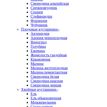
Смородина альпийская
Снежноягодник
Спирея
Стефанандра
Форзиция
Чубушник
Плодовые кустарники
Актинидия
Арония черноплодная
Виноград
Голубика
Ежевика
Жимолость съедобная
Крыжовник
Малина
Малина желтоплодная
Малина ремонтантная
Смородина белая
Смородина красная
Смородина черная
Хвойные кустарники
Ель
Ель обыкновенная
Можжевельник
Сосна горная