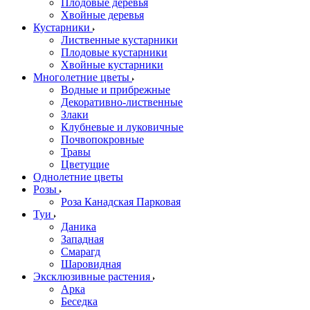
Плодовые деревья
Хвойные деревья
Кустарники
Лиственные кустарники
Плодовые кустарники
Хвойные кустарники
Многолетние цветы
Водные и прибрежные
Декоративно-лиственные
Злаки
Клубневые и луковичные
Почвопокровные
Травы
Цветущие
Однолетние цветы
Розы
Роза Канадская Парковая
Туи
Даника
Западная
Смарагд
Шаровидная
Эксклюзивные растения
Арка
Беседка