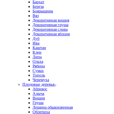
Бархат
Береза
Боярышник
Вяз
Декоративная вишня
Декоративная груша
Декоративная слива
Декоративная яблоня
Дуб
Ива
Каштан
Клен
Липа
Ольха
Рябина
Сумах
Тополь
Черемуха
Плодовые деревья
Абрикос
Алыча
Вишня
Груша
Лещина обыкновенная
Облепиха