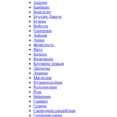
Акация
Барбарис
Бересклет
Буддлея Давида
Бузина
Вейгела
Гортензия
Дейция
Дерен
Жимолость
Ирга
Калина
Кизильник
Крушина ломкая
Лапчатка
Лещина
Магнолия
Пузыреплодник
Рододендрон
Роза
Рябинник
Самшит
Сирень
Смородина альпийская
Снежноягодник