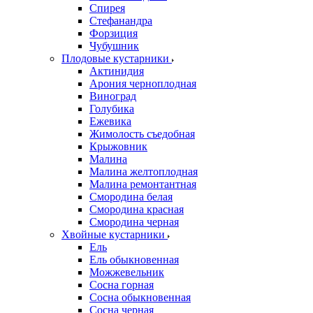
Спирея
Стефанандра
Форзиция
Чубушник
Плодовые кустарники
Актинидия
Арония черноплодная
Виноград
Голубика
Ежевика
Жимолость съедобная
Крыжовник
Малина
Малина желтоплодная
Малина ремонтантная
Смородина белая
Смородина красная
Смородина черная
Хвойные кустарники
Ель
Ель обыкновенная
Можжевельник
Сосна горная
Сосна обыкновенная
Сосна черная