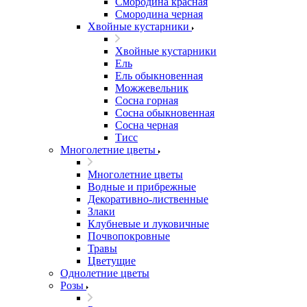
Смородина красная
Смородина черная
Хвойные кустарники
Хвойные кустарники
Ель
Ель обыкновенная
Можжевельник
Сосна горная
Сосна обыкновенная
Сосна черная
Тисс
Многолетние цветы
Многолетние цветы
Водные и прибрежные
Декоративно-лиственные
Злаки
Клубневые и луковичные
Почвопокровные
Травы
Цветущие
Однолетние цветы
Розы