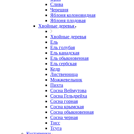
Слива
Черешня
Яблоня колоновидная
Яблоня плодовая
Хвойные деревья
Хвойные деревья
Ель
Ель голубая
Ель канадская
Ель обыкновенная
Ель сербская
Кедр
Лиственница
Можжевельник
Пихта
Сосна Веймутова
Сосна Гельдрейха
Сосна горная
Сосна крымская
Сосна обыкновенная
Сосна черная
Тисс
Тсуга
Кустарники