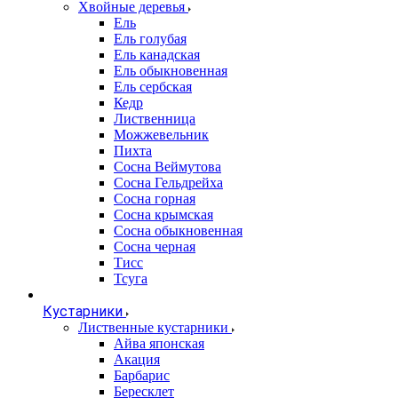
Хвойные деревья
Ель
Ель голубая
Ель канадская
Ель обыкновенная
Ель сербская
Кедр
Лиственница
Можжевельник
Пихта
Сосна Веймутова
Сосна Гельдрейха
Сосна горная
Сосна крымская
Сосна обыкновенная
Сосна черная
Тисс
Тсуга
Кустарники
Лиственные кустарники
Айва японская
Акация
Барбарис
Бересклет