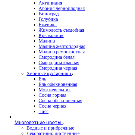
Актинидия
Арония черноплодная
Виноград
Голубика
Ежевика
Жимолость съедобная
Крыжовник
Малина
Малина желтоплодная
Малина ремонтантная
Смородина белая
Смородина красная
Смородина черная
Хвойные кустарники
Ель
Ель обыкновенная
Можжевельник
Сосна горная
Сосна обыкновенная
Сосна черная
Тисс
Многолетние цветы
Водные и прибрежные
Декоративно-лиственные