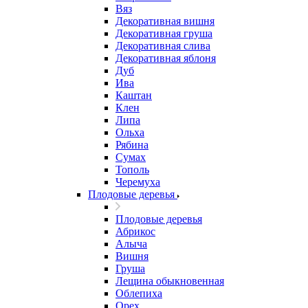
Вяз
Декоративная вишня
Декоративная груша
Декоративная слива
Декоративная яблоня
Дуб
Ива
Каштан
Клен
Липа
Ольха
Рябина
Сумах
Тополь
Черемуха
Плодовые деревья
Плодовые деревья
Абрикос
Алыча
Вишня
Груша
Лещина обыкновенная
Облепиха
Орех