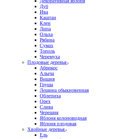
Декоративная яблоня
Дуб
Ива
Каштан
Клен
Липа
Ольха
Рябина
Сумах
Тополь
Черемуха
Плодовые деревья
Абрикос
Алыча
Вишня
Груша
Лещина обыкновенная
Облепиха
Орех
Слива
Черешня
Яблоня колоновидная
Яблоня плодовая
Хвойные деревья
Ель