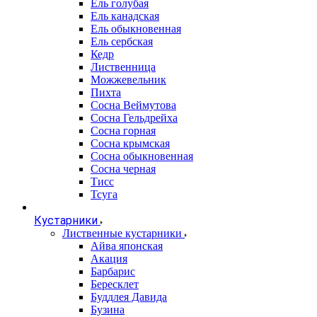
Ель голубая
Ель канадская
Ель обыкновенная
Ель сербская
Кедр
Лиственница
Можжевельник
Пихта
Сосна Веймутова
Сосна Гельдрейха
Сосна горная
Сосна крымская
Сосна обыкновенная
Сосна черная
Тисс
Тсуга
Кустарники
Лиственные кустарники
Айва японская
Акация
Барбарис
Бересклет
Буддлея Давида
Бузина