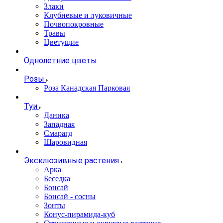
Злаки
Клубневые и луковичные
Почвопокровные
Травы
Цветущие
Однолетние цветы
Розы
Роза Канадская Парковая
Туи
Даника
Западная
Смарагд
Шаровидная
Эксклюзивные растения
Арка
Беседка
Бонсай
Бонсай - сосны
Зонты
Конус-пирамида-куб