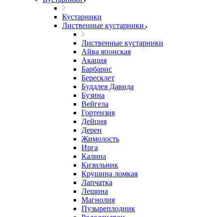
Кустарники
Лиственные кустарники
Лиственные кустарники
Айва японская
Акация
Барбарис
Бересклет
Буддлея Давида
Бузина
Вейгела
Гортензия
Дейция
Дерен
Жимолость
Ирга
Калина
Кизильник
Крушина ломкая
Лапчатка
Лещина
Магнолия
Пузыреплодник