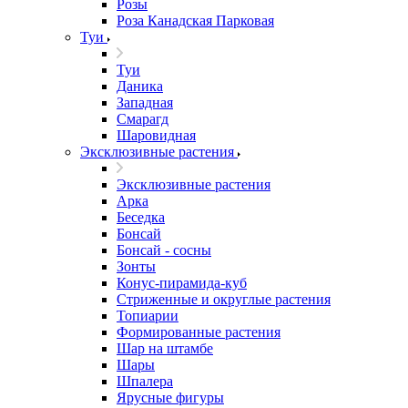
Розы
Роза Канадская Парковая
Туи
Туи
Даника
Западная
Смарагд
Шаровидная
Эксклюзивные растения
Эксклюзивные растения
Арка
Беседка
Бонсай
Бонсай - сосны
Зонты
Конус-пирамида-куб
Стриженные и округлые растения
Топиарии
Формированные растения
Шар на штамбе
Шары
Шпалера
Ярусные фигуры