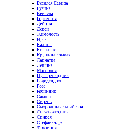
Буддлея Давида
Бузина
Вейгела
Гортензия
Дейция
Дерен
Жимолость
Ирга
Калина
Кизильник
Крушина ломкая
Лапчатка
Лещина
Магнолия
Пузыреплодник
Рододендрон
Роза
Рябинник
Самшит
Сирень
Смородина альпийская
Снежноягодник
Спирея
Стефанандра
Форзиция