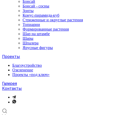
Бонсай
Бонсай - сосны
Зонты
Конус-пирамида-куб
Стриженные и округлые растения
Топиарии
Формированные растения
Шар на штамбе
Шары
Шпалера
Ярусные фигуры
Проекты
Благоустройство
Озеленение
Проекты «под ключ»
Галерея
Контакты