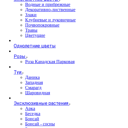
Водные и прибрежные
Декоративно-лиственные
Злаки
Клубневые и луковичные
Почвопокровные
Травы
Цветущие
Однолетние цветы
Розы
Роза Канадская Парковая
Туи
Даника
Западная
Смарагд
Шаровидная
Эксклюзивные растения
Арка
Беседка
Бонсай
Бонсай - сосны