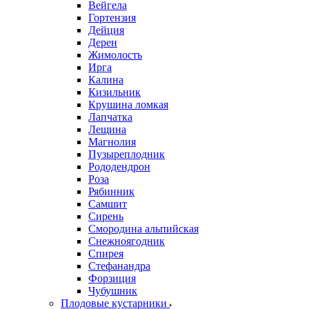
Вейгела
Гортензия
Дейция
Дерен
Жимолость
Ирга
Калина
Кизильник
Крушина ломкая
Лапчатка
Лещина
Магнолия
Пузыреплодник
Рододендрон
Роза
Рябинник
Самшит
Сирень
Смородина альпийская
Снежноягодник
Спирея
Стефанандра
Форзиция
Чубушник
Плодовые кустарники