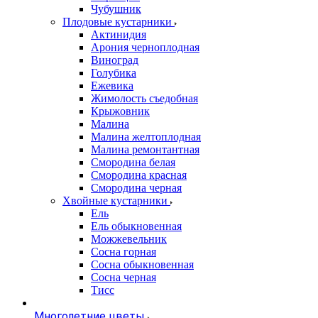
Чубушник
Плодовые кустарники
Актинидия
Арония черноплодная
Виноград
Голубика
Ежевика
Жимолость съедобная
Крыжовник
Малина
Малина желтоплодная
Малина ремонтантная
Смородина белая
Смородина красная
Смородина черная
Хвойные кустарники
Ель
Ель обыкновенная
Можжевельник
Сосна горная
Сосна обыкновенная
Сосна черная
Тисс
Многолетние цветы