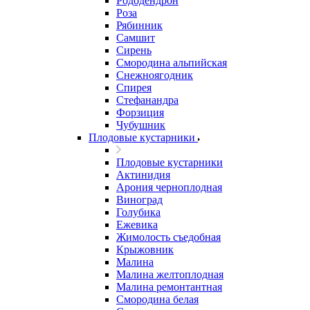
Рододендрон
Роза
Рябинник
Самшит
Сирень
Смородина альпийская
Снежноягодник
Спирея
Стефанандра
Форзиция
Чубушник
Плодовые кустарники
Плодовые кустарники
Актинидия
Арония черноплодная
Виноград
Голубика
Ежевика
Жимолость съедобная
Крыжовник
Малина
Малина желтоплодная
Малина ремонтантная
Смородина белая