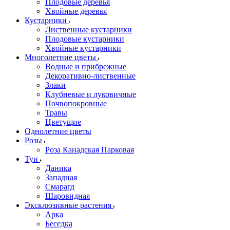
Плодовые деревья
Хвойные деревья
Кустарники
Лиственные кустарники
Плодовые кустарники
Хвойные кустарники
Многолетние цветы
Водные и прибрежные
Декоративно-лиственные
Злаки
Клубневые и луковичные
Почвопокровные
Травы
Цветущие
Однолетние цветы
Розы
Роза Канадская Парковая
Туи
Даника
Западная
Смарагд
Шаровидная
Эксклюзивные растения
Арка
Беседка