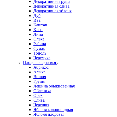
Декоративная груша
Декоративная слива
Декоративная яблоня
Дуб
Ива
Каштан
Клен
Липа
Ольха
Рябина
Сумах
Тополь
Черемуха
Плодовые деревья
Абрикос
Алыча
Вишня
Груша
Лещина обыкновенная
Облепиха
Орех
Слива
Черешня
Яблоня колоновидная
Яблоня плодовая