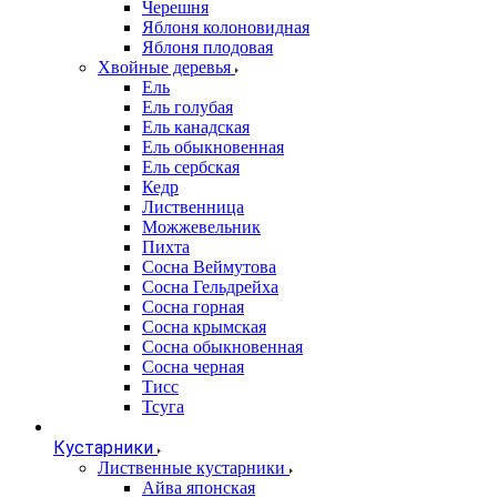
Черешня
Яблоня колоновидная
Яблоня плодовая
Хвойные деревья
Ель
Ель голубая
Ель канадская
Ель обыкновенная
Ель сербская
Кедр
Лиственница
Можжевельник
Пихта
Сосна Веймутова
Сосна Гельдрейха
Сосна горная
Сосна крымская
Сосна обыкновенная
Сосна черная
Тисс
Тсуга
Кустарники
Лиственные кустарники
Айва японская