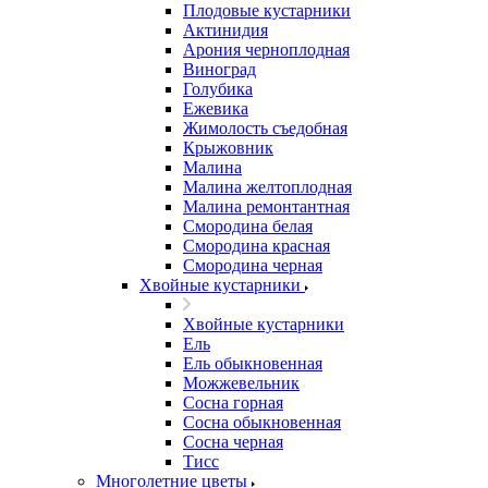
Плодовые кустарники
Актинидия
Арония черноплодная
Виноград
Голубика
Ежевика
Жимолость съедобная
Крыжовник
Малина
Малина желтоплодная
Малина ремонтантная
Смородина белая
Смородина красная
Смородина черная
Хвойные кустарники
Хвойные кустарники
Ель
Ель обыкновенная
Можжевельник
Сосна горная
Сосна обыкновенная
Сосна черная
Тисс
Многолетние цветы