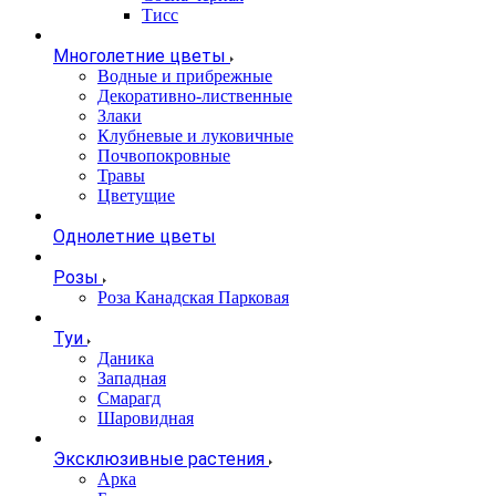
Тисс
Многолетние цветы
Водные и прибрежные
Декоративно-лиственные
Злаки
Клубневые и луковичные
Почвопокровные
Травы
Цветущие
Однолетние цветы
Розы
Роза Канадская Парковая
Туи
Даника
Западная
Смарагд
Шаровидная
Эксклюзивные растения
Арка