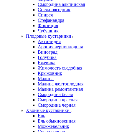
Смородина альпийская
Снежноягодник
Спирея
Стефанандра
Форзиция
Чубушник
Плодовые кустарники
Актинидия
Арония черноплодная
Виноград
Голубика
Ежевика
Жимолость съедобная
Крыжовник
Малина
Малина желтоплодная
Малина ремонтантная
Смородина белая
Смородина красная
Смородина черная
Хвойные кустарники
Ель
Ель обыкновенная
Можжевельник
Сосна горная