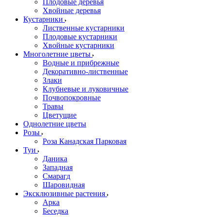
Плодовые деревья
Хвойные деревья
Кустарники
Лиственные кустарники
Плодовые кустарники
Хвойные кустарники
Многолетние цветы
Водные и прибрежные
Декоративно-лиственные
Злаки
Клубневые и луковичные
Почвопокровные
Травы
Цветущие
Однолетние цветы
Розы
Роза Канадская Парковая
Туи
Даника
Западная
Смарагд
Шаровидная
Эксклюзивные растения
Арка
Беседка