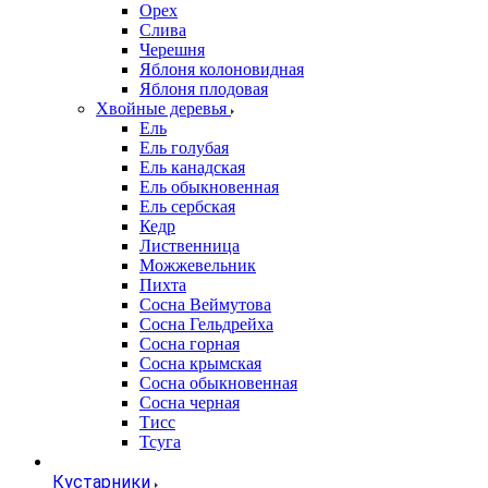
Орех
Слива
Черешня
Яблоня колоновидная
Яблоня плодовая
Хвойные деревья
Ель
Ель голубая
Ель канадская
Ель обыкновенная
Ель сербская
Кедр
Лиственница
Можжевельник
Пихта
Сосна Веймутова
Сосна Гельдрейха
Сосна горная
Сосна крымская
Сосна обыкновенная
Сосна черная
Тисс
Тсуга
Кустарники