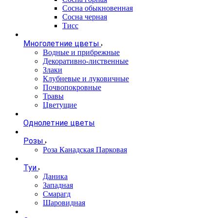
Сосна обыкновенная
Сосна черная
Тисс
Многолетние цветы
Водные и прибрежные
Декоративно-лиственные
Злаки
Клубневые и луковичные
Почвопокровные
Травы
Цветущие
Однолетние цветы
Розы
Роза Канадская Парковая
Туи
Даника
Западная
Смарагд
Шаровидная