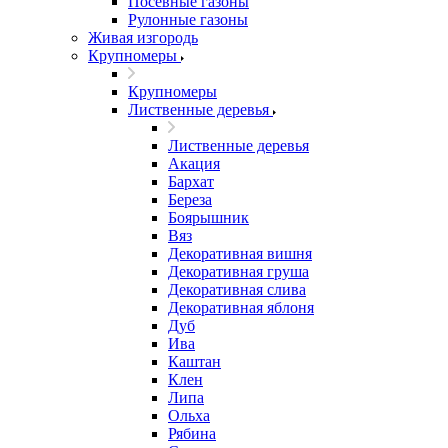
Посевные газоны
Рулонные газоны
Живая изгородь
Крупномеры
Крупномеры
Лиственные деревья
Лиственные деревья
Акация
Бархат
Береза
Боярышник
Вяз
Декоративная вишня
Декоративная груша
Декоративная слива
Декоративная яблоня
Дуб
Ива
Каштан
Клен
Липа
Ольха
Рябина