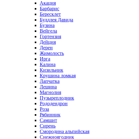
Акация
Барбарис
Бересклет
Буддлея Давида
Бузина
Вейгела
Гортензия
Дейция
Дерен
Жимолость
Ирга
Калина
Кизильник
Крушина ломкая
Лапчатка
Лещина
Магнолия
Пузыреплодник
Рододендрон
Роза
Рябинник
Самшит
Сирень
Смородина альпийская
Снежноягодник