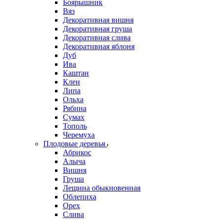
Боярышник
Вяз
Декоративная вишня
Декоративная груша
Декоративная слива
Декоративная яблоня
Дуб
Ива
Каштан
Клен
Липа
Ольха
Рябина
Сумах
Тополь
Черемуха
Плодовые деревья
Абрикос
Алыча
Вишня
Груша
Лещина обыкновенная
Облепиха
Орех
Слива