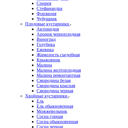
Спирея
Стефанандра
Форзиция
Чубушник
Плодовые кустарники
Актинидия
Арония черноплодная
Виноград
Голубика
Ежевика
Жимолость съедобная
Крыжовник
Малина
Малина желтоплодная
Малина ремонтантная
Смородина белая
Смородина красная
Смородина черная
Хвойные кустарники
Ель
Ель обыкновенная
Можжевельник
Сосна горная
Сосна обыкновенная
Сосна черная