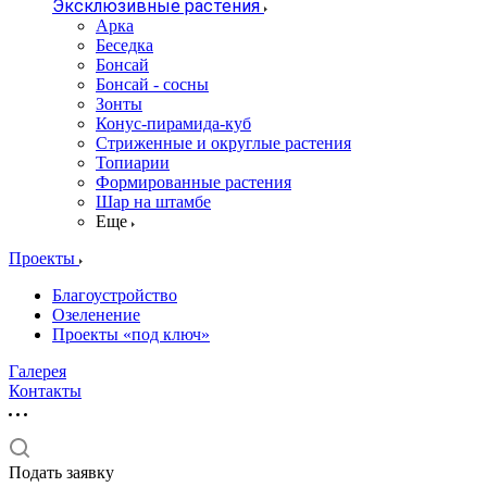
Эксклюзивные растения
Арка
Беседка
Бонсай
Бонсай - сосны
Зонты
Конус-пирамида-куб
Стриженные и округлые растения
Топиарии
Формированные растения
Шар на штамбе
Еще
Проекты
Благоустройство
Озеленение
Проекты «под ключ»
Галерея
Контакты
Подать заявку