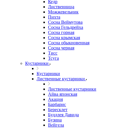
Кедр
Лиственница
Можжевельник
Пихта
Сосна Веймутова
Сосна Гельдрейха
Сосна горная
Сосна крымская
Сосна обыкновенная
Сосна черная
Тисс
Тсуга
Кустарники
Кустарники
Лиственные кустарники
Лиственные кустарники
Айва японская
Акация
Барбарис
Бересклет
Буддлея Давида
Бузина
Вейгела