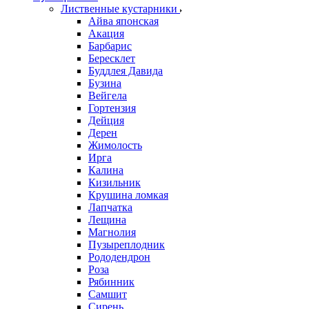
Лиственные кустарники
Айва японская
Акация
Барбарис
Бересклет
Буддлея Давида
Бузина
Вейгела
Гортензия
Дейция
Дерен
Жимолость
Ирга
Калина
Кизильник
Крушина ломкая
Лапчатка
Лещина
Магнолия
Пузыреплодник
Рододендрон
Роза
Рябинник
Самшит
Сирень