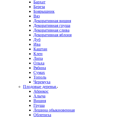
Бархат
Береза
Боярышник
Вяз
Декоративная вишня
Декоративная груша
Декоративная слива
Декоративная яблоня
Дуб
Ива
Каштан
Клен
Липа
Ольха
Рябина
Сумах
Тополь
Черемуха
Плодовые деревья
Абрикос
Алыча
Вишня
Груша
Лещина обыкновенная
Облепиха