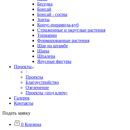
Беседка
Бонсай
Бонсай - сосны
Зонты
Конус-пирамида-куб
Стриженные и округлые растения
Топиарии
Формированные растения
Шар на штамбе
Шары
Шпалера
Ярусные фигуры
Проекты
Проекты
Благоустройство
Озеленение
Проекты «под ключ»
Галерея
Контакты
Подать заявку
0
Корзина