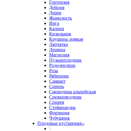
Гортензия
Дейция
Дерен
Жимолость
Ирга
Калина
Кизильник
Крушина ломкая
Лапчатка
Лещина
Магнолия
Пузыреплодник
Рододендрон
Роза
Рябинник
Самшит
Сирень
Смородина альпийская
Снежноягодник
Спирея
Стефанандра
Форзиция
Чубушник
Плодовые кустарники