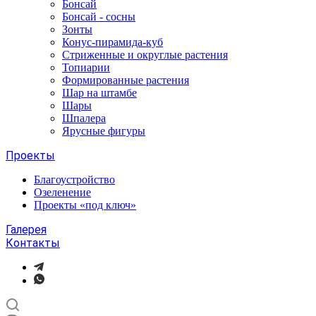
Бонсай
Бонсай - сосны
Зонты
Конус-пирамида-куб
Стриженные и округлые растения
Топиарии
Формированные растения
Шар на штамбе
Шары
Шпалера
Ярусные фигуры
Проекты
Благоустройство
Озеленение
Проекты «под ключ»
Галерея
Контакты