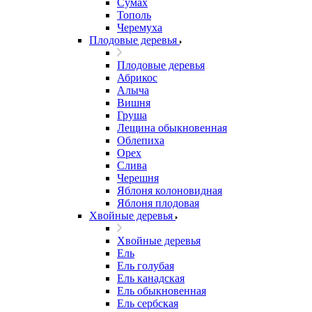
Сумах
Тополь
Черемуха
Плодовые деревья
Плодовые деревья
Абрикос
Алыча
Вишня
Груша
Лещина обыкновенная
Облепиха
Орех
Слива
Черешня
Яблоня колоновидная
Яблоня плодовая
Хвойные деревья
Хвойные деревья
Ель
Ель голубая
Ель канадская
Ель обыкновенная
Ель сербская