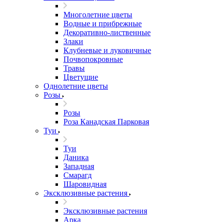
Многолетние цветы
Водные и прибрежные
Декоративно-лиственные
Злаки
Клубневые и луковичные
Почвопокровные
Травы
Цветущие
Однолетние цветы
Розы
Розы
Роза Канадская Парковая
Туи
Туи
Даника
Западная
Смарагд
Шаровидная
Эксклюзивные растения
Эксклюзивные растения
Арка