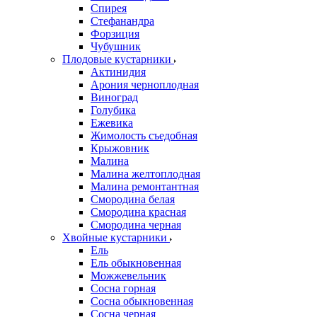
Спирея
Стефанандра
Форзиция
Чубушник
Плодовые кустарники
Актинидия
Арония черноплодная
Виноград
Голубика
Ежевика
Жимолость съедобная
Крыжовник
Малина
Малина желтоплодная
Малина ремонтантная
Смородина белая
Смородина красная
Смородина черная
Хвойные кустарники
Ель
Ель обыкновенная
Можжевельник
Сосна горная
Сосна обыкновенная
Сосна черная