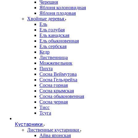
Черешня
Яблоня колоновидная
Яблоня плодовая
Хвойные деревья
Ель
Ель голубая
Ель канадская
Ель обыкновенная
Ель сербская
Кедр
Лиственница
Можжевельник
Пихта
Сосна Веймутова
Сосна Гельдрейха
Сосна горная
Сосна крымская
Сосна обыкновенная
Сосна черная
Тисс
Тсуга
Кустарники
Лиственные кустарники
Айва японская