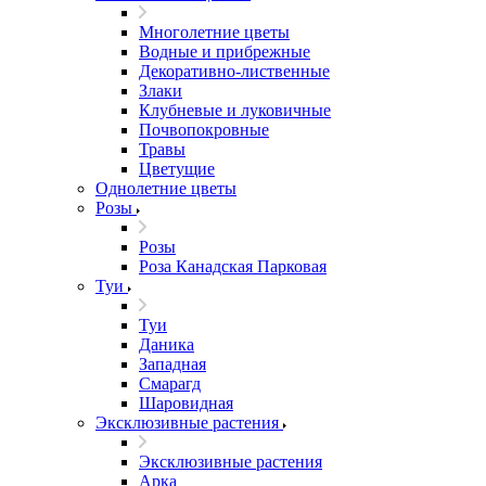
Многолетние цветы
Водные и прибрежные
Декоративно-лиственные
Злаки
Клубневые и луковичные
Почвопокровные
Травы
Цветущие
Однолетние цветы
Розы
Розы
Роза Канадская Парковая
Туи
Туи
Даника
Западная
Смарагд
Шаровидная
Эксклюзивные растения
Эксклюзивные растения
Арка