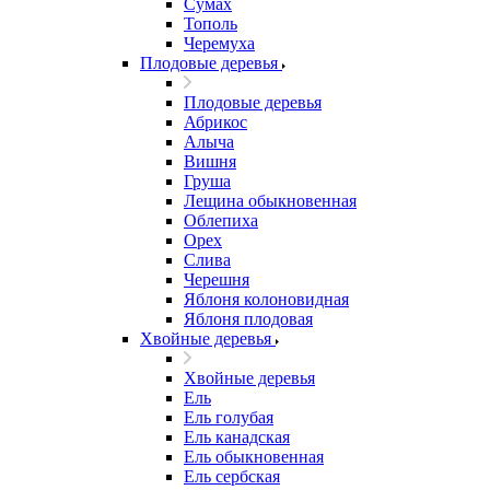
Сумах
Тополь
Черемуха
Плодовые деревья
Плодовые деревья
Абрикос
Алыча
Вишня
Груша
Лещина обыкновенная
Облепиха
Орех
Слива
Черешня
Яблоня колоновидная
Яблоня плодовая
Хвойные деревья
Хвойные деревья
Ель
Ель голубая
Ель канадская
Ель обыкновенная
Ель сербская