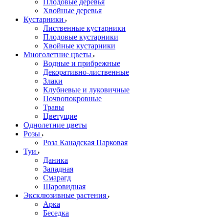
Плодовые деревья
Хвойные деревья
Кустарники
Лиственные кустарники
Плодовые кустарники
Хвойные кустарники
Многолетние цветы
Водные и прибрежные
Декоративно-лиственные
Злаки
Клубневые и луковичные
Почвопокровные
Травы
Цветущие
Однолетние цветы
Розы
Роза Канадская Парковая
Туи
Даника
Западная
Смарагд
Шаровидная
Эксклюзивные растения
Арка
Беседка