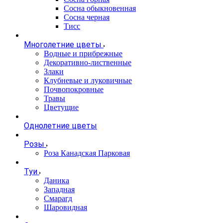
Сосна обыкновенная
Сосна черная
Тисс
Многолетние цветы
Водные и прибрежные
Декоративно-лиственные
Злаки
Клубневые и луковичные
Почвопокровные
Травы
Цветущие
Однолетние цветы
Розы
Роза Канадская Парковая
Туи
Даника
Западная
Смарагд
Шаровидная