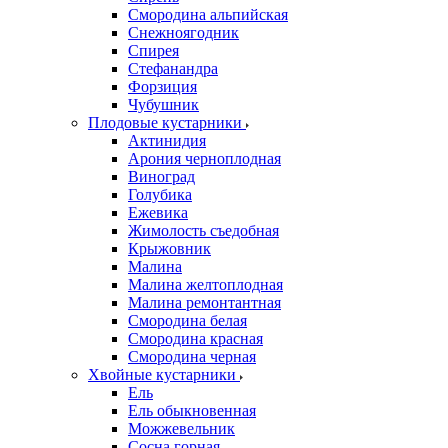
Смородина альпийская
Снежноягодник
Спирея
Стефанандра
Форзиция
Чубушник
Плодовые кустарники
Актинидия
Арония черноплодная
Виноград
Голубика
Ежевика
Жимолость съедобная
Крыжовник
Малина
Малина желтоплодная
Малина ремонтантная
Смородина белая
Смородина красная
Смородина черная
Хвойные кустарники
Ель
Ель обыкновенная
Можжевельник
Сосна горная