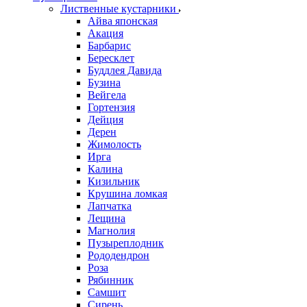
Лиственные кустарники
Айва японская
Акация
Барбарис
Бересклет
Буддлея Давида
Бузина
Вейгела
Гортензия
Дейция
Дерен
Жимолость
Ирга
Калина
Кизильник
Крушина ломкая
Лапчатка
Лещина
Магнолия
Пузыреплодник
Рододендрон
Роза
Рябинник
Самшит
Сирень