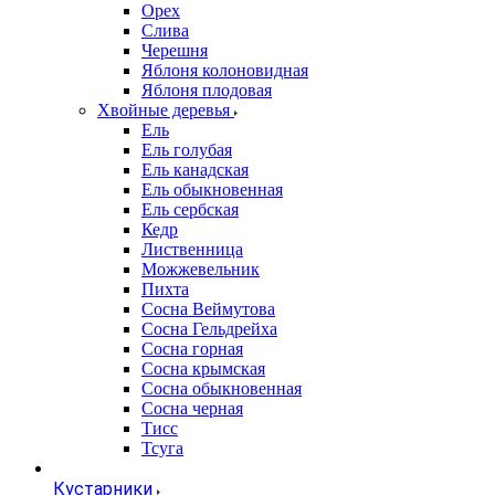
Орех
Слива
Черешня
Яблоня колоновидная
Яблоня плодовая
Хвойные деревья
Ель
Ель голубая
Ель канадская
Ель обыкновенная
Ель сербская
Кедр
Лиственница
Можжевельник
Пихта
Сосна Веймутова
Сосна Гельдрейха
Сосна горная
Сосна крымская
Сосна обыкновенная
Сосна черная
Тисс
Тсуга
Кустарники