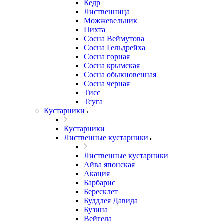
Кедр
Лиственница
Можжевельник
Пихта
Сосна Веймутова
Сосна Гельдрейха
Сосна горная
Сосна крымская
Сосна обыкновенная
Сосна черная
Тисс
Тсуга
Кустарники
Кустарники
Лиственные кустарники
Лиственные кустарники
Айва японская
Акация
Барбарис
Бересклет
Буддлея Давида
Бузина
Вейгела