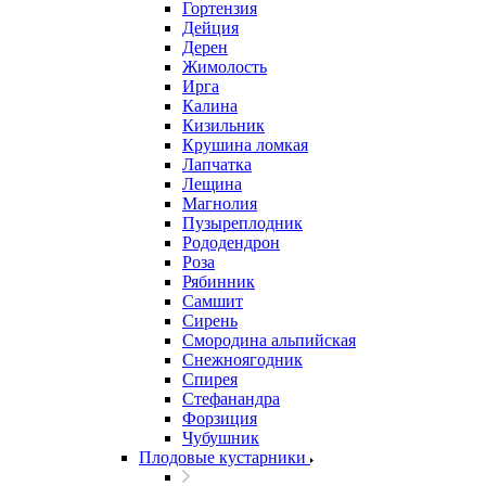
Гортензия
Дейция
Дерен
Жимолость
Ирга
Калина
Кизильник
Крушина ломкая
Лапчатка
Лещина
Магнолия
Пузыреплодник
Рододендрон
Роза
Рябинник
Самшит
Сирень
Смородина альпийская
Снежноягодник
Спирея
Стефанандра
Форзиция
Чубушник
Плодовые кустарники