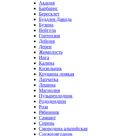
Акация
Барбарис
Бересклет
Буддлея Давида
Бузина
Вейгела
Гортензия
Дейция
Дерен
Жимолость
Ирга
Калина
Кизильник
Крушина ломкая
Лапчатка
Лещина
Магнолия
Пузыреплодник
Рододендрон
Роза
Рябинник
Самшит
Сирень
Смородина альпийская
Снежноягодник