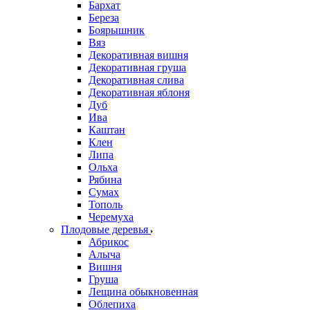
Бархат
Береза
Боярышник
Вяз
Декоративная вишня
Декоративная груша
Декоративная слива
Декоративная яблоня
Дуб
Ива
Каштан
Клен
Липа
Ольха
Рябина
Сумах
Тополь
Черемуха
Плодовые деревья
Абрикос
Алыча
Вишня
Груша
Лещина обыкновенная
Облепиха