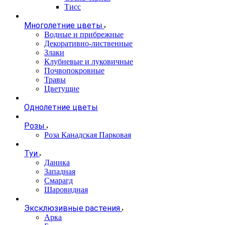
Тисс
Многолетние цветы
Водные и прибрежные
Декоративно-лиственные
Злаки
Клубневые и луковичные
Почвопокровные
Травы
Цветущие
Однолетние цветы
Розы
Роза Канадская Парковая
Туи
Даника
Западная
Смарагд
Шаровидная
Эксклюзивные растения
Арка