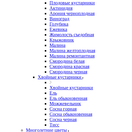
Плодовые кустарники
Актинидия
Арония черноплодная
Виноград
Голубика
Ежевика
Жимолость съедобная
Крыжовник
Малина
Малина желтоплодная
Малина ремонтантная
Смородина белая
Смородина красная
Смородина черная
Хвойные кустарники
Хвойные кустарники
Ель
Ель обыкновенная
Можжевельник
Сосна горная
Сосна обыкновенная
Сосна черная
Тисс
Многолетние цветы