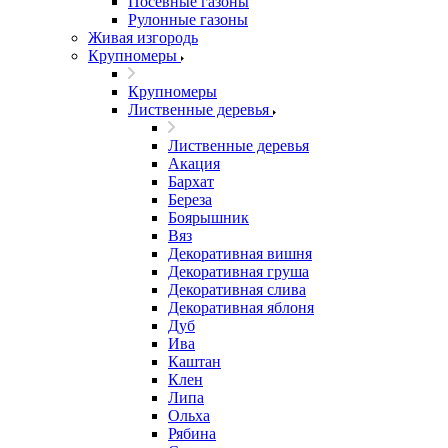
Посевные газоны
Рулонные газоны
Живая изгородь
Крупномеры
Крупномеры
Лиственные деревья
Лиственные деревья
Акация
Бархат
Береза
Боярышник
Вяз
Декоративная вишня
Декоративная груша
Декоративная слива
Декоративная яблоня
Дуб
Ива
Каштан
Клен
Липа
Ольха
Рябина