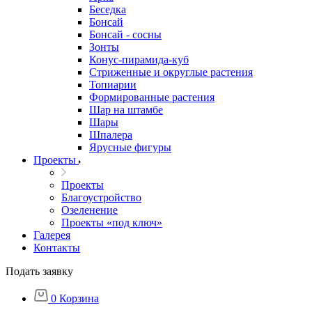
Беседка
Бонсай
Бонсай - сосны
Зонты
Конус-пирамида-куб
Стриженные и округлые растения
Топиарии
Формированные растения
Шар на штамбе
Шары
Шпалера
Ярусные фигуры
Проекты
Проекты
Благоустройство
Озеленение
Проекты «под ключ»
Галерея
Контакты
Подать заявку
0
Корзина