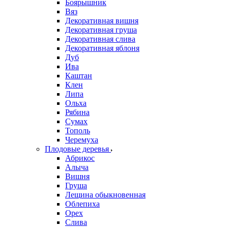
Боярышник
Вяз
Декоративная вишня
Декоративная груша
Декоративная слива
Декоративная яблоня
Дуб
Ива
Каштан
Клен
Липа
Ольха
Рябина
Сумах
Тополь
Черемуха
Плодовые деревья
Абрикос
Алыча
Вишня
Груша
Лещина обыкновенная
Облепиха
Орех
Слива