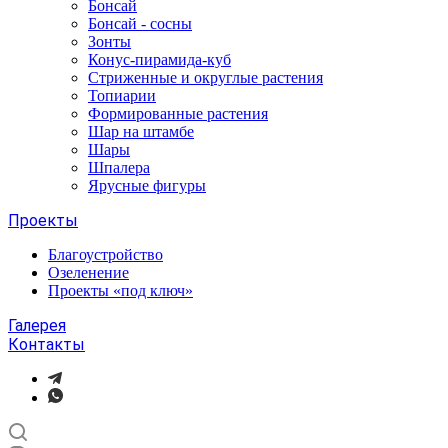
Бонсай
Бонсай - сосны
Зонты
Конус-пирамида-куб
Стриженные и округлые растения
Топиарии
Формированные растения
Шар на штамбе
Шары
Шпалера
Ярусные фигуры
Проекты
Благоустройство
Озеленение
Проекты «под ключ»
Галерея
Контакты