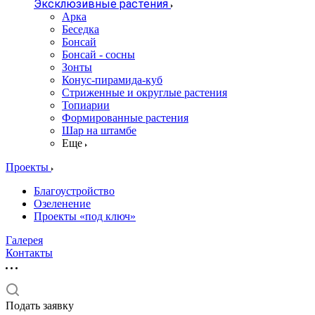
Эксклюзивные растения
Арка
Беседка
Бонсай
Бонсай - сосны
Зонты
Конус-пирамида-куб
Стриженные и округлые растения
Топиарии
Формированные растения
Шар на штамбе
Еще
Проекты
Благоустройство
Озеленение
Проекты «под ключ»
Галерея
Контакты
Подать заявку