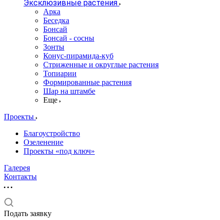
Эксклюзивные растения
Арка
Беседка
Бонсай
Бонсай - сосны
Зонты
Конус-пирамида-куб
Стриженные и округлые растения
Топиарии
Формированные растения
Шар на штамбе
Еще
Проекты
Благоустройство
Озеленение
Проекты «под ключ»
Галерея
Контакты
Подать заявку