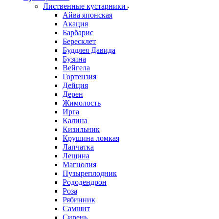
Лиственные кустарники
Айва японская
Акация
Барбарис
Бересклет
Буддлея Давида
Бузина
Вейгела
Гортензия
Дейция
Дерен
Жимолость
Ирга
Калина
Кизильник
Крушина ломкая
Лапчатка
Лещина
Магнолия
Пузыреплодник
Рододендрон
Роза
Рябинник
Самшит
Сирень