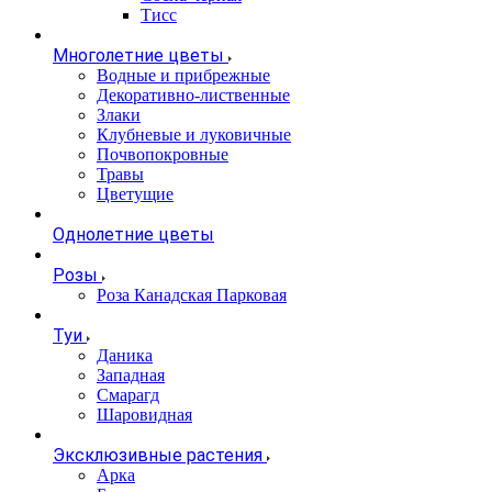
Тисс
Многолетние цветы
Водные и прибрежные
Декоративно-лиственные
Злаки
Клубневые и луковичные
Почвопокровные
Травы
Цветущие
Однолетние цветы
Розы
Роза Канадская Парковая
Туи
Даника
Западная
Смарагд
Шаровидная
Эксклюзивные растения
Арка