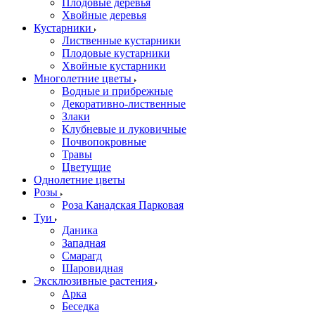
Плодовые деревья
Хвойные деревья
Кустарники
Лиственные кустарники
Плодовые кустарники
Хвойные кустарники
Многолетние цветы
Водные и прибрежные
Декоративно-лиственные
Злаки
Клубневые и луковичные
Почвопокровные
Травы
Цветущие
Однолетние цветы
Розы
Роза Канадская Парковая
Туи
Даника
Западная
Смарагд
Шаровидная
Эксклюзивные растения
Арка
Беседка