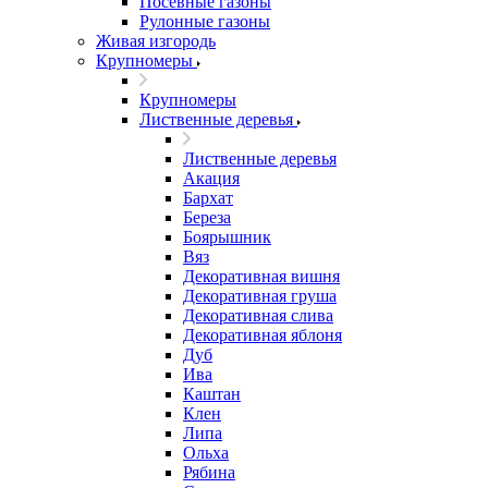
Посевные газоны
Рулонные газоны
Живая изгородь
Крупномеры
Крупномеры
Лиственные деревья
Лиственные деревья
Акация
Бархат
Береза
Боярышник
Вяз
Декоративная вишня
Декоративная груша
Декоративная слива
Декоративная яблоня
Дуб
Ива
Каштан
Клен
Липа
Ольха
Рябина