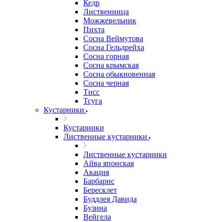
Кедр
Лиственница
Можжевельник
Пихта
Сосна Веймутова
Сосна Гельдрейха
Сосна горная
Сосна крымская
Сосна обыкновенная
Сосна черная
Тисс
Тсуга
Кустарники
Кустарники
Лиственные кустарники
Лиственные кустарники
Айва японская
Акация
Барбарис
Бересклет
Буддлея Давида
Бузина
Вейгела