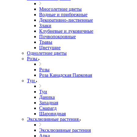
Многолетние цветы
Водные и прибрежные
Декоративно-лиственные
Злаки
Клубневые и луковичные
Почвопокровные
Травы
Цветущие
Однолетние цветы
Розы
Розы
Роза Канадская Парковая
Туи
Туи
Даника
Западная
Смарагд
Шаровидная
Эксклюзивные растения
Эксклюзивные растения
Арка