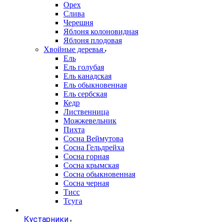
Орех
Слива
Черешня
Яблоня колоновидная
Яблоня плодовая
Хвойные деревья
Ель
Ель голубая
Ель канадская
Ель обыкновенная
Ель сербская
Кедр
Лиственница
Можжевельник
Пихта
Сосна Веймутова
Сосна Гельдрейха
Сосна горная
Сосна крымская
Сосна обыкновенная
Сосна черная
Тисс
Тсуга
Кустарники