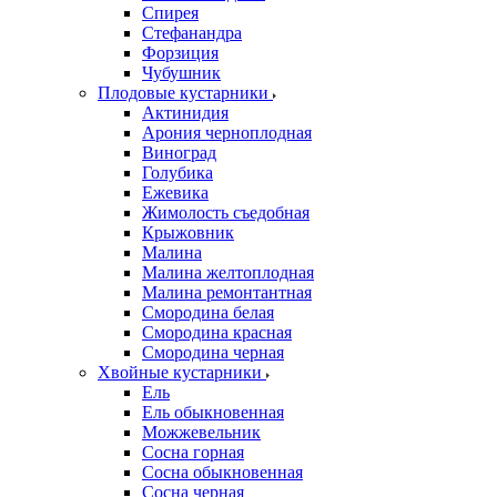
Спирея
Стефанандра
Форзиция
Чубушник
Плодовые кустарники
Актинидия
Арония черноплодная
Виноград
Голубика
Ежевика
Жимолость съедобная
Крыжовник
Малина
Малина желтоплодная
Малина ремонтантная
Смородина белая
Смородина красная
Смородина черная
Хвойные кустарники
Ель
Ель обыкновенная
Можжевельник
Сосна горная
Сосна обыкновенная
Сосна черная