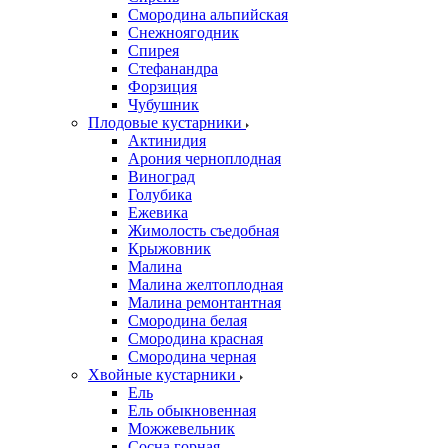
Смородина альпийская
Снежноягодник
Спирея
Стефанандра
Форзиция
Чубушник
Плодовые кустарники
Актинидия
Арония черноплодная
Виноград
Голубика
Ежевика
Жимолость съедобная
Крыжовник
Малина
Малина желтоплодная
Малина ремонтантная
Смородина белая
Смородина красная
Смородина черная
Хвойные кустарники
Ель
Ель обыкновенная
Можжевельник
Сосна горная