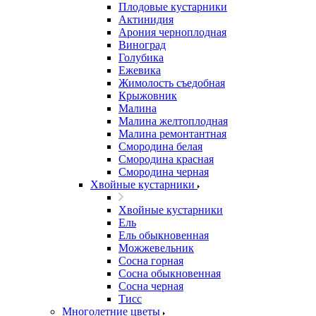
Плодовые кустарники
Актинидия
Арония черноплодная
Виноград
Голубика
Ежевика
Жимолость съедобная
Крыжовник
Малина
Малина желтоплодная
Малина ремонтантная
Смородина белая
Смородина красная
Смородина черная
Хвойные кустарники
Хвойные кустарники
Ель
Ель обыкновенная
Можжевельник
Сосна горная
Сосна обыкновенная
Сосна черная
Тисс
Многолетние цветы