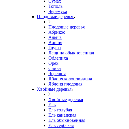
Сумах
Тополь
Черемуха
Плодовые деревья
Плодовые деревья
Абрикос
Алыча
Вишня
Груша
Лещина обыкновенная
Облепиха
Орех
Слива
Черешня
Яблоня колоновидная
Яблоня плодовая
Хвойные деревья
Хвойные деревья
Ель
Ель голубая
Ель канадская
Ель обыкновенная
Ель сербская