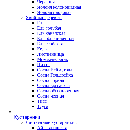
Черешня
Яблоня колоновидная
Яблоня плодовая
Хвойные деревья
Ель
Ель голубая
Ель канадская
Ель обыкновенная
Ель сербская
Кедр
Лиственница
Можжевельник
Пихта
Сосна Веймутова
Сосна Гельдрейха
Сосна горная
Сосна крымская
Сосна обыкновенная
Сосна черная
Тисс
Тсуга
Кустарники
Лиственные кустарники
Айва японская