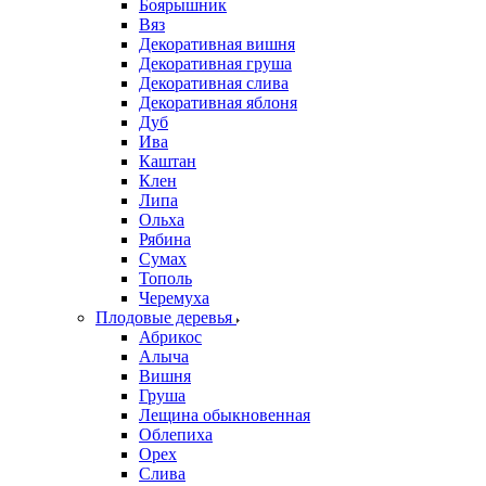
Боярышник
Вяз
Декоративная вишня
Декоративная груша
Декоративная слива
Декоративная яблоня
Дуб
Ива
Каштан
Клен
Липа
Ольха
Рябина
Сумах
Тополь
Черемуха
Плодовые деревья
Абрикос
Алыча
Вишня
Груша
Лещина обыкновенная
Облепиха
Орех
Слива