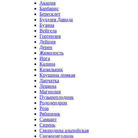
Акация
Барбарис
Бересклет
Буддлея Давида
Бузина
Вейгела
Гортензия
Дейция
Дерен
Жимолость
Ирга
Калина
Кизильник
Крушина ломкая
Лапчатка
Лещина
Магнолия
Пузыреплодник
Рододендрон
Роза
Рябинник
Самшит
Сирень
Смородина альпийская
Снежноягодник