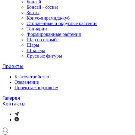
Бонсай
Бонсай - сосны
Зонты
Конус-пирамида-куб
Стриженные и округлые растения
Топиарии
Формированные растения
Шар на штамбе
Шары
Шпалера
Ярусные фигуры
Проекты
Благоустройство
Озеленение
Проекты «под ключ»
Галерея
Контакты