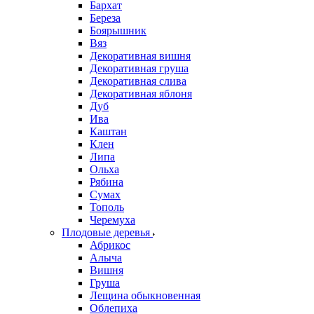
Бархат
Береза
Боярышник
Вяз
Декоративная вишня
Декоративная груша
Декоративная слива
Декоративная яблоня
Дуб
Ива
Каштан
Клен
Липа
Ольха
Рябина
Сумах
Тополь
Черемуха
Плодовые деревья
Абрикос
Алыча
Вишня
Груша
Лещина обыкновенная
Облепиха