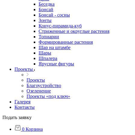
Беседка
Бонсай
Бонсай - сосны
Зонты
Конус-пирамида-куб
Стриженные и округлые растения
Топиарии
Формированные растения
Шар на штамбе
Шары
Шпалера
Ярусные фигуры
Проекты
Проекты
Благоустройство
Озеленение
Проекты «под ключ»
Галерея
Контакты
Подать заявку
0
Корзина