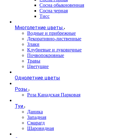
Сосна обыкновенная
Сосна черная
Тисс
Многолетние цветы
Водные и прибрежные
Декоративно-лиственные
Злаки
Клубневые и луковичные
Почвопокровные
Травы
Цветущие
Однолетние цветы
Розы
Роза Канадская Парковая
Туи
Даника
Западная
Смарагд
Шаровидная