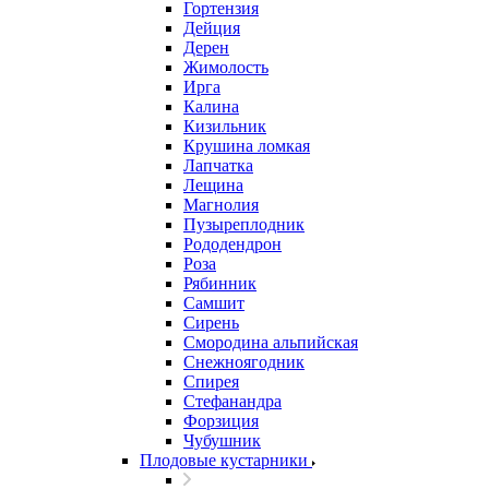
Гортензия
Дейция
Дерен
Жимолость
Ирга
Калина
Кизильник
Крушина ломкая
Лапчатка
Лещина
Магнолия
Пузыреплодник
Рододендрон
Роза
Рябинник
Самшит
Сирень
Смородина альпийская
Снежноягодник
Спирея
Стефанандра
Форзиция
Чубушник
Плодовые кустарники