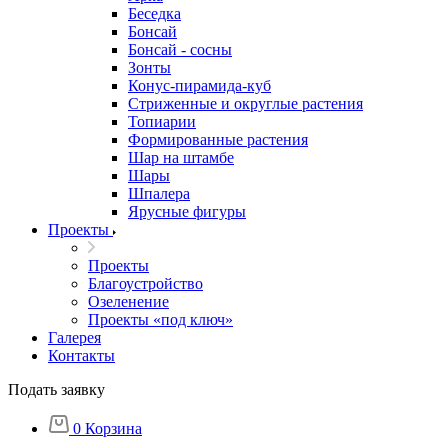
Беседка
Бонсай
Бонсай - сосны
Зонты
Конус-пирамида-куб
Стриженные и округлые растения
Топиарии
Формированные растения
Шар на штамбе
Шары
Шпалера
Ярусные фигуры
Проекты
Проекты
Благоустройство
Озеленение
Проекты «под ключ»
Галерея
Контакты
Подать заявку
0
Корзина