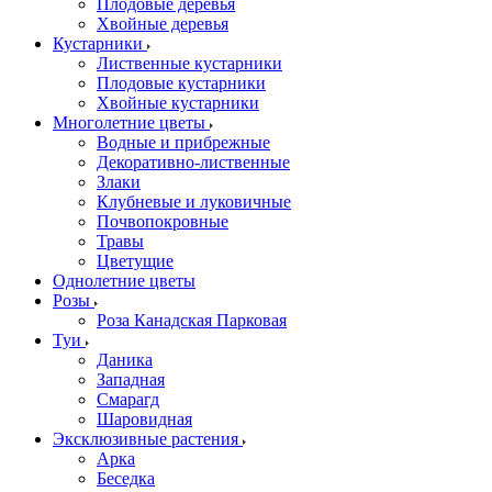
Плодовые деревья
Хвойные деревья
Кустарники
Лиственные кустарники
Плодовые кустарники
Хвойные кустарники
Многолетние цветы
Водные и прибрежные
Декоративно-лиственные
Злаки
Клубневые и луковичные
Почвопокровные
Травы
Цветущие
Однолетние цветы
Розы
Роза Канадская Парковая
Туи
Даника
Западная
Смарагд
Шаровидная
Эксклюзивные растения
Арка
Беседка