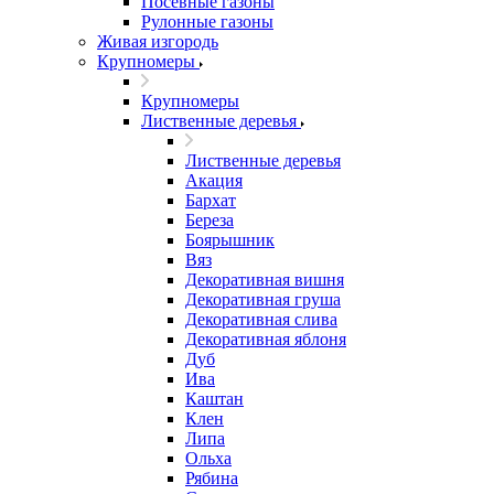
Посевные газоны
Рулонные газоны
Живая изгородь
Крупномеры
Крупномеры
Лиственные деревья
Лиственные деревья
Акация
Бархат
Береза
Боярышник
Вяз
Декоративная вишня
Декоративная груша
Декоративная слива
Декоративная яблоня
Дуб
Ива
Каштан
Клен
Липа
Ольха
Рябина