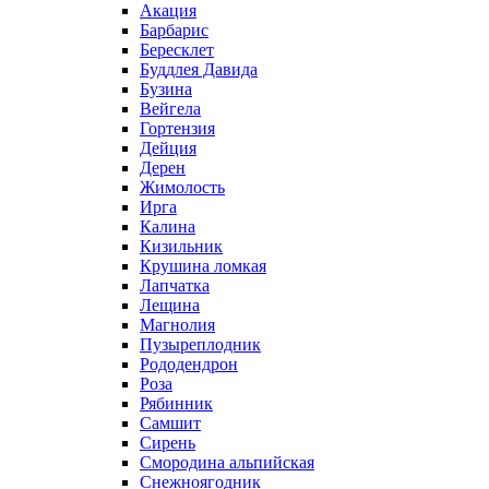
Акация
Барбарис
Бересклет
Буддлея Давида
Бузина
Вейгела
Гортензия
Дейция
Дерен
Жимолость
Ирга
Калина
Кизильник
Крушина ломкая
Лапчатка
Лещина
Магнолия
Пузыреплодник
Рододендрон
Роза
Рябинник
Самшит
Сирень
Смородина альпийская
Снежноягодник