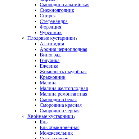
Смородина альпийская
Снежноягодник
Спирея
Стефанандра
Форзиция
Чубушник
Плодовые кустарники
Актинидия
Арония черноплодная
Виноград
Голубика
Ежевика
Жимолость съедобная
Крыжовник
Малина
Малина желтоплодная
Малина ремонтантная
Смородина белая
Смородина красная
Смородина черная
Хвойные кустарники
Ель
Ель обыкновенная
Можжевельник
Сосна горная