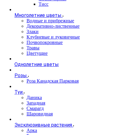
Тисс
Многолетние цветы
Водные и прибрежные
Декоративно-лиственные
Злаки
Клубневые и луковичные
Почвопокровные
Травы
Цветущие
Однолетние цветы
Розы
Роза Канадская Парковая
Туи
Даника
Западная
Смарагд
Шаровидная
Эксклюзивные растения
Арка