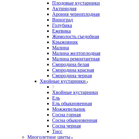
Плодовые кустарники
Актинидия
Арония черноплодная
Виноград
Голубика
Ежевика
Жимолость съедобная
Крыжовник
Малина
Малина желтоплодная
Малина ремонтантная
Смородина белая
Смородина красная
Смородина черная
Хвойные кустарники
Хвойные кустарники
Ель
Ель обыкновенная
Можжевельник
Сосна горная
Сосна обыкновенная
Сосна черная
Тисс
Многолетние цветы