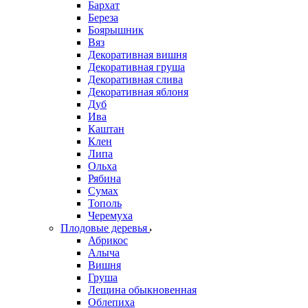
Бархат
Береза
Боярышник
Вяз
Декоративная вишня
Декоративная груша
Декоративная слива
Декоративная яблоня
Дуб
Ива
Каштан
Клен
Липа
Ольха
Рябина
Сумах
Тополь
Черемуха
Плодовые деревья
Абрикос
Алыча
Вишня
Груша
Лещина обыкновенная
Облепиха