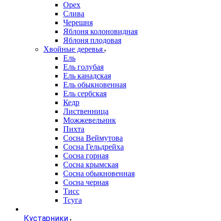
Орех
Слива
Черешня
Яблоня колоновидная
Яблоня плодовая
Хвойные деревья
Ель
Ель голубая
Ель канадская
Ель обыкновенная
Ель сербская
Кедр
Лиственница
Можжевельник
Пихта
Сосна Веймутова
Сосна Гельдрейха
Сосна горная
Сосна крымская
Сосна обыкновенная
Сосна черная
Тисс
Тсуга
Кустарники