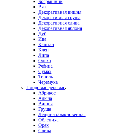
Боярышник
Вяз
Декоративная вишня
Декоративная груша
Декоративная слива
Декоративная яблоня
Дуб
Ива
Каштан
Клен
Липа
Ольха
Рябина
Сумах
Тополь
Черемуха
Плодовые деревья
Абрикос
Алыча
Вишня
Груша
Лещина обыкновенная
Облепиха
Орех
Слива