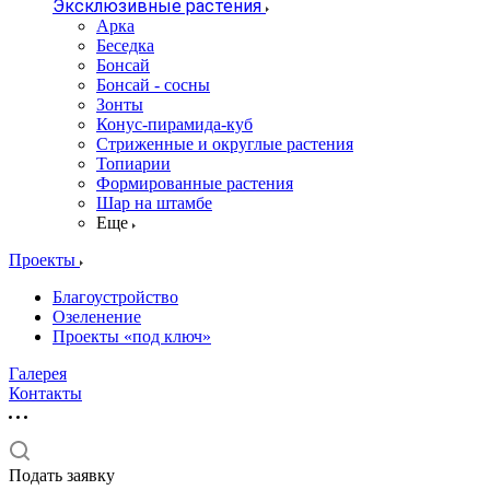
Эксклюзивные растения
Арка
Беседка
Бонсай
Бонсай - сосны
Зонты
Конус-пирамида-куб
Стриженные и округлые растения
Топиарии
Формированные растения
Шар на штамбе
Еще
Проекты
Благоустройство
Озеленение
Проекты «под ключ»
Галерея
Контакты
Подать заявку