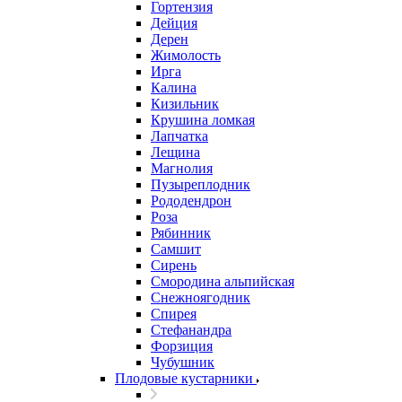
Гортензия
Дейция
Дерен
Жимолость
Ирга
Калина
Кизильник
Крушина ломкая
Лапчатка
Лещина
Магнолия
Пузыреплодник
Рододендрон
Роза
Рябинник
Самшит
Сирень
Смородина альпийская
Снежноягодник
Спирея
Стефанандра
Форзиция
Чубушник
Плодовые кустарники