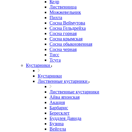
Кедр
Лиственница
Можжевельник
Пихта
Сосна Веймутова
Сосна Гельдрейха
Сосна горная
Сосна крымская
Сосна обыкновенная
Сосна черная
Тисс
Тсуга
Кустарники
Кустарники
Лиственные кустарники
Лиственные кустарники
Айва японская
Акация
Барбарис
Бересклет
Буддлея Давида
Бузина
Вейгела