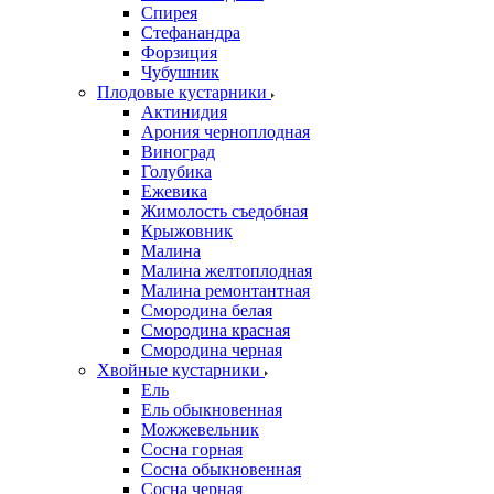
Спирея
Стефанандра
Форзиция
Чубушник
Плодовые кустарники
Актинидия
Арония черноплодная
Виноград
Голубика
Ежевика
Жимолость съедобная
Крыжовник
Малина
Малина желтоплодная
Малина ремонтантная
Смородина белая
Смородина красная
Смородина черная
Хвойные кустарники
Ель
Ель обыкновенная
Можжевельник
Сосна горная
Сосна обыкновенная
Сосна черная