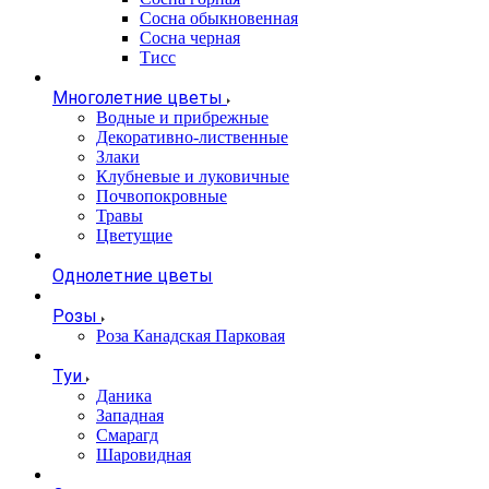
Сосна обыкновенная
Сосна черная
Тисс
Многолетние цветы
Водные и прибрежные
Декоративно-лиственные
Злаки
Клубневые и луковичные
Почвопокровные
Травы
Цветущие
Однолетние цветы
Розы
Роза Канадская Парковая
Туи
Даника
Западная
Смарагд
Шаровидная