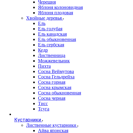
Черешня
Яблоня колоновидная
Яблоня плодовая
Хвойные деревья
Ель
Ель голубая
Ель канадская
Ель обыкновенная
Ель сербская
Кедр
Лиственница
Можжевельник
Пихта
Сосна Веймутова
Сосна Гельдрейха
Сосна горная
Сосна крымская
Сосна обыкновенная
Сосна черная
Тисс
Тсуга
Кустарники
Лиственные кустарники
Айва японская