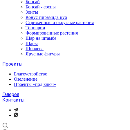
Бонсай
Бонсай - сосны
Зонты
Конус-пирамида-куб
Стриженные и округлые растения
Топиарии
Формированные растения
Шар на штамбе
Шары
Шпалера
Ярусные фигуры
Проекты
Благоустройство
Озеленение
Проекты «под ключ»
Галерея
Контакты