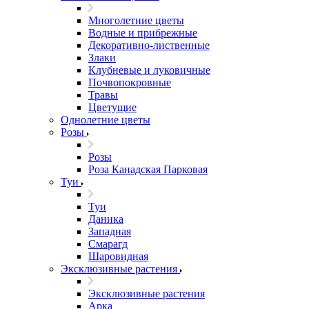
Многолетние цветы
Водные и прибрежные
Декоративно-лиственные
Злаки
Клубневые и луковичные
Почвопокровные
Травы
Цветущие
Однолетние цветы
Розы
Розы
Роза Канадская Парковая
Туи
Туи
Даника
Западная
Смарагд
Шаровидная
Эксклюзивные растения
Эксклюзивные растения
Арка