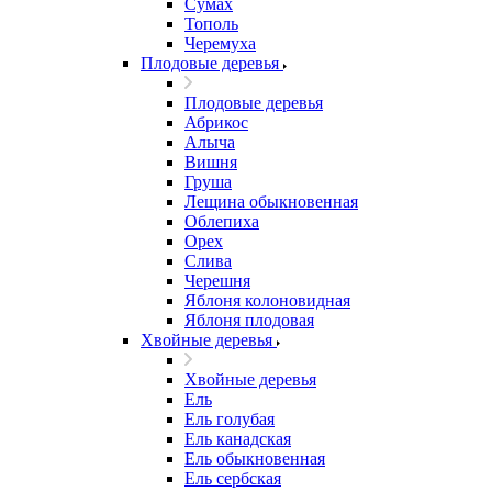
Сумах
Тополь
Черемуха
Плодовые деревья
Плодовые деревья
Абрикос
Алыча
Вишня
Груша
Лещина обыкновенная
Облепиха
Орех
Слива
Черешня
Яблоня колоновидная
Яблоня плодовая
Хвойные деревья
Хвойные деревья
Ель
Ель голубая
Ель канадская
Ель обыкновенная
Ель сербская