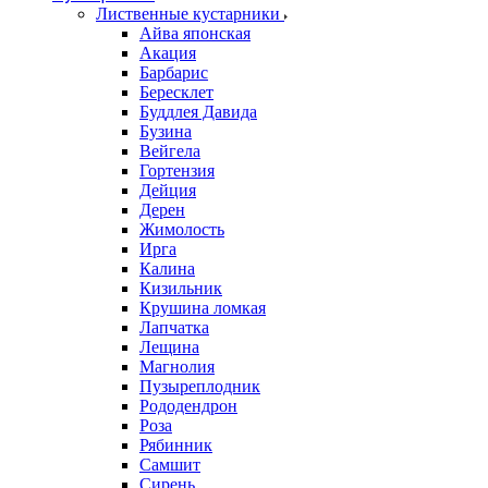
Лиственные кустарники
Айва японская
Акация
Барбарис
Бересклет
Буддлея Давида
Бузина
Вейгела
Гортензия
Дейция
Дерен
Жимолость
Ирга
Калина
Кизильник
Крушина ломкая
Лапчатка
Лещина
Магнолия
Пузыреплодник
Рододендрон
Роза
Рябинник
Самшит
Сирень