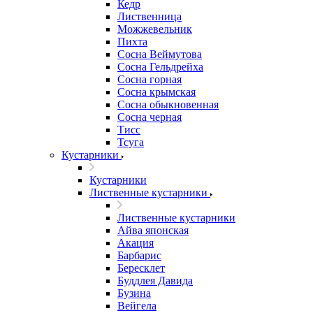
Кедр
Лиственница
Можжевельник
Пихта
Сосна Веймутова
Сосна Гельдрейха
Сосна горная
Сосна крымская
Сосна обыкновенная
Сосна черная
Тисс
Тсуга
Кустарники
Кустарники
Лиственные кустарники
Лиственные кустарники
Айва японская
Акация
Барбарис
Бересклет
Буддлея Давида
Бузина
Вейгела