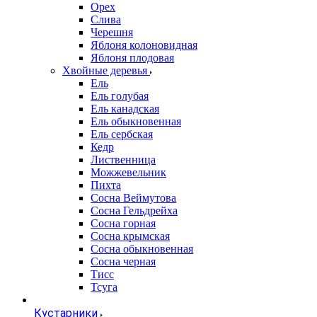
Орех
Слива
Черешня
Яблоня колоновидная
Яблоня плодовая
Хвойные деревья
Ель
Ель голубая
Ель канадская
Ель обыкновенная
Ель сербская
Кедр
Лиственница
Можжевельник
Пихта
Сосна Веймутова
Сосна Гельдрейха
Сосна горная
Сосна крымская
Сосна обыкновенная
Сосна черная
Тисс
Тсуга
Кустарники