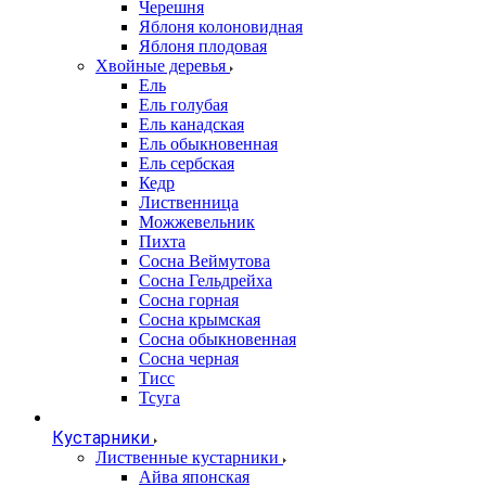
Черешня
Яблоня колоновидная
Яблоня плодовая
Хвойные деревья
Ель
Ель голубая
Ель канадская
Ель обыкновенная
Ель сербская
Кедр
Лиственница
Можжевельник
Пихта
Сосна Веймутова
Сосна Гельдрейха
Сосна горная
Сосна крымская
Сосна обыкновенная
Сосна черная
Тисс
Тсуга
Кустарники
Лиственные кустарники
Айва японская