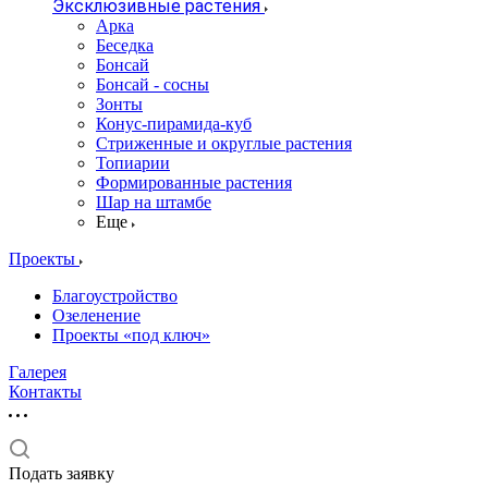
Эксклюзивные растения
Арка
Беседка
Бонсай
Бонсай - сосны
Зонты
Конус-пирамида-куб
Стриженные и округлые растения
Топиарии
Формированные растения
Шар на штамбе
Еще
Проекты
Благоустройство
Озеленение
Проекты «под ключ»
Галерея
Контакты
Подать заявку