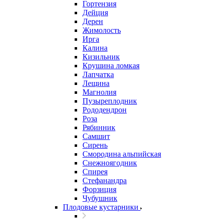
Гортензия
Дейция
Дерен
Жимолость
Ирга
Калина
Кизильник
Крушина ломкая
Лапчатка
Лещина
Магнолия
Пузыреплодник
Рододендрон
Роза
Рябинник
Самшит
Сирень
Смородина альпийская
Снежноягодник
Спирея
Стефанандра
Форзиция
Чубушник
Плодовые кустарники