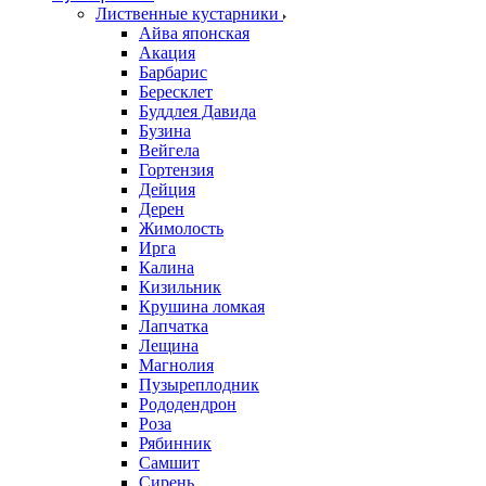
Лиственные кустарники
Айва японская
Акация
Барбарис
Бересклет
Буддлея Давида
Бузина
Вейгела
Гортензия
Дейция
Дерен
Жимолость
Ирга
Калина
Кизильник
Крушина ломкая
Лапчатка
Лещина
Магнолия
Пузыреплодник
Рододендрон
Роза
Рябинник
Самшит
Сирень