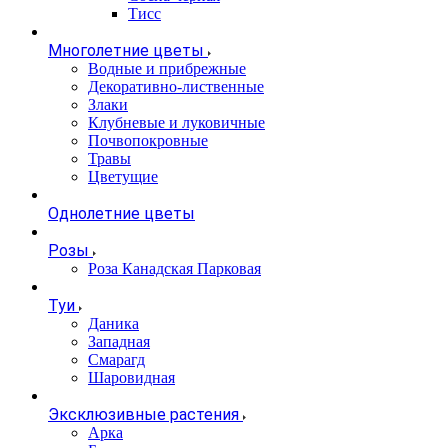
Тисс
Многолетние цветы
Водные и прибрежные
Декоративно-лиственные
Злаки
Клубневые и луковичные
Почвопокровные
Травы
Цветущие
Однолетние цветы
Розы
Роза Канадская Парковая
Туи
Даника
Западная
Смарагд
Шаровидная
Эксклюзивные растения
Арка