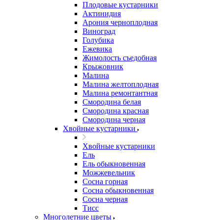
Плодовые кустарники
Актинидия
Арония черноплодная
Виноград
Голубика
Ежевика
Жимолость съедобная
Крыжовник
Малина
Малина желтоплодная
Малина ремонтантная
Смородина белая
Смородина красная
Смородина черная
Хвойные кустарники
Хвойные кустарники
Ель
Ель обыкновенная
Можжевельник
Сосна горная
Сосна обыкновенная
Сосна черная
Тисс
Многолетние цветы