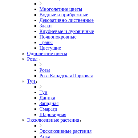
Многолетние цветы
Водные и прибрежные
Декоративно-лиственные
Злаки
Клубневые и луковичные
Почвопокровные
Травы
Цветущие
Однолетние цветы
Розы
Розы
Роза Канадская Парковая
Туи
Туи
Даника
Западная
Смарагд
Шаровидная
Эксклюзивные растения
Эксклюзивные растения
Арка