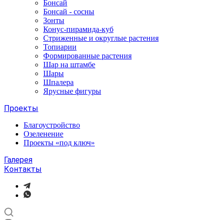
Бонсай
Бонсай - сосны
Зонты
Конус-пирамида-куб
Стриженные и округлые растения
Топиарии
Формированные растения
Шар на штамбе
Шары
Шпалера
Ярусные фигуры
Проекты
Благоустройство
Озеленение
Проекты «под ключ»
Галерея
Контакты