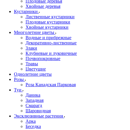
Плодовые деревья
Хвойные деревья
Кустарники
Лиственные кустарники
Плодовые кустарники
Хвойные кустарники
Многолетние цветы
Водные и прибрежные
Декоративно-лиственные
Злаки
Клубневые и луковичные
Почвопокровные
Травы
Цветущие
Однолетние цветы
Розы
Роза Канадская Парковая
Туи
Даника
Западная
Смарагд
Шаровидная
Эксклюзивные растения
Арка
Беседка