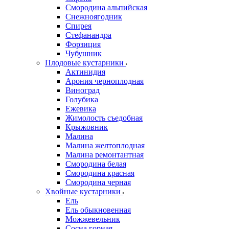
Смородина альпийская
Снежноягодник
Спирея
Стефанандра
Форзиция
Чубушник
Плодовые кустарники
Актинидия
Арония черноплодная
Виноград
Голубика
Ежевика
Жимолость съедобная
Крыжовник
Малина
Малина желтоплодная
Малина ремонтантная
Смородина белая
Смородина красная
Смородина черная
Хвойные кустарники
Ель
Ель обыкновенная
Можжевельник
Сосна горная