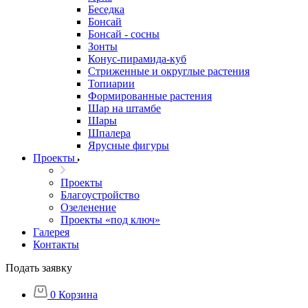
Беседка
Бонсай
Бонсай - сосны
Зонты
Конус-пирамида-куб
Стриженные и округлые растения
Топиарии
Формированные растения
Шар на штамбе
Шары
Шпалера
Ярусные фигуры
Проекты
Проекты
Благоустройство
Озеленение
Проекты «под ключ»
Галерея
Контакты
Подать заявку
0
Корзина