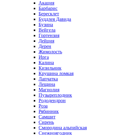
Акация
Барбарис
Бересклет
Буддлея Давида
Бузина
Вейгела
Гортензия
Дейция
Дерен
Жимолость
Ирга
Калина
Кизильник
Крушина ломкая
Лапчатка
Лещина
Магнолия
Пузыреплодник
Рододендрон
Роза
Рябинник
Самшит
Сирень
Смородина альпийская
Снежноягодник