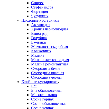
Спирея
Стефанандра
Форзиция
Чубушник
Плодовые кустарники
Актинидия
Арония черноплодная
Виноград
Голубика
Ежевика
Жимолость съедобная
Крыжовник
Малина
Малина желтоплодная
Малина ремонтантная
Смородина белая
Смородина красная
Смородина черная
Хвойные кустарники
Ель
Ель обыкновенная
Можжевельник
Сосна горная
Сосна обыкновенная
Сосна черная