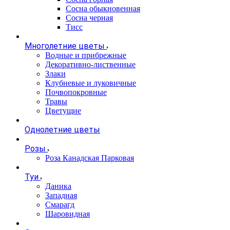
Сосна обыкновенная
Сосна черная
Тисс
Многолетние цветы
Водные и прибрежные
Декоративно-лиственные
Злаки
Клубневые и луковичные
Почвопокровные
Травы
Цветущие
Однолетние цветы
Розы
Роза Канадская Парковая
Туи
Даника
Западная
Смарагд
Шаровидная