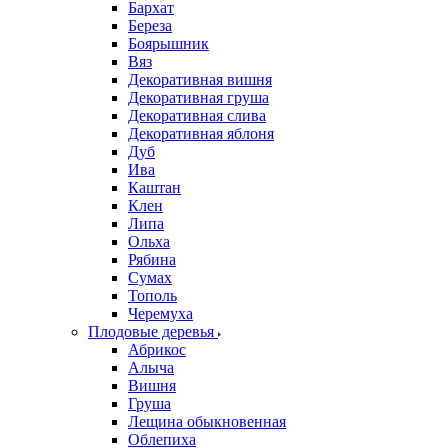
Бархат
Береза
Боярышник
Вяз
Декоративная вишня
Декоративная груша
Декоративная слива
Декоративная яблоня
Дуб
Ива
Каштан
Клен
Липа
Ольха
Рябина
Сумах
Тополь
Черемуха
Плодовые деревья
Абрикос
Алыча
Вишня
Груша
Лещина обыкновенная
Облепиха