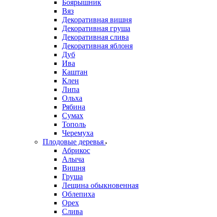
Боярышник
Вяз
Декоративная вишня
Декоративная груша
Декоративная слива
Декоративная яблоня
Дуб
Ива
Каштан
Клен
Липа
Ольха
Рябина
Сумах
Тополь
Черемуха
Плодовые деревья
Абрикос
Алыча
Вишня
Груша
Лещина обыкновенная
Облепиха
Орех
Слива