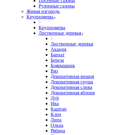
Посевные газоны
Рулонные газоны
Живая изгородь
Крупномеры
Крупномеры
Лиственные деревья
Лиственные деревья
Акация
Бархат
Береза
Боярышник
Вяз
Декоративная вишня
Декоративная груша
Декоративная слива
Декоративная яблоня
Дуб
Ива
Каштан
Клен
Липа
Ольха
Рябина