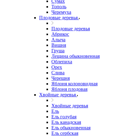
Сумах
Тополь
Черемуха
Плодовые деревья
Плодовые деревья
Абрикос
Алыча
Вишня
Груша
Лещина обыкновенная
Облепиха
Орех
Слива
Черешня
Яблоня колоновидная
Яблоня плодовая
Хвойные деревья
Хвойные деревья
Ель
Ель голубая
Ель канадская
Ель обыкновенная
Ель сербская