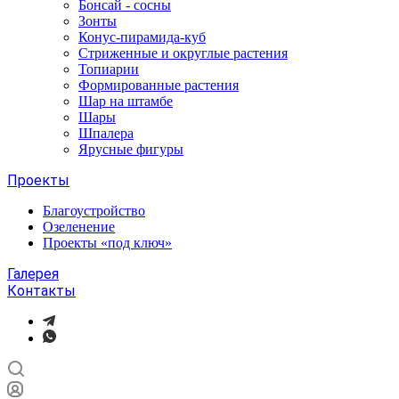
Бонсай - сосны
Зонты
Конус-пирамида-куб
Стриженные и округлые растения
Топиарии
Формированные растения
Шар на штамбе
Шары
Шпалера
Ярусные фигуры
Проекты
Благоустройство
Озеленение
Проекты «под ключ»
Галерея
Контакты