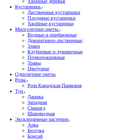
Хвойные деревья
Кустарники
Лиственные кустарники
Плодовые кустарники
Хвойные кустарники
Многолетние цветы
Водные и прибрежные
Декоративно-лиственные
Злаки
Клубневые и луковичные
Почвопокровные
Травы
Цветущие
Однолетние цветы
Розы
Роза Канадская Парковая
Туи
Даника
Западная
Смарагд
Шаровидная
Эксклюзивные растения
Арка
Беседка
Бонсай