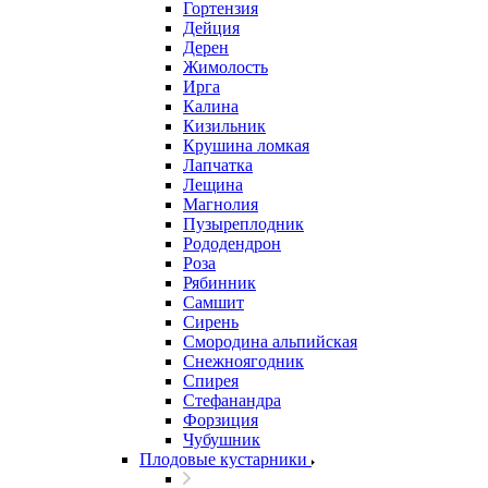
Гортензия
Дейция
Дерен
Жимолость
Ирга
Калина
Кизильник
Крушина ломкая
Лапчатка
Лещина
Магнолия
Пузыреплодник
Рододендрон
Роза
Рябинник
Самшит
Сирень
Смородина альпийская
Снежноягодник
Спирея
Стефанандра
Форзиция
Чубушник
Плодовые кустарники