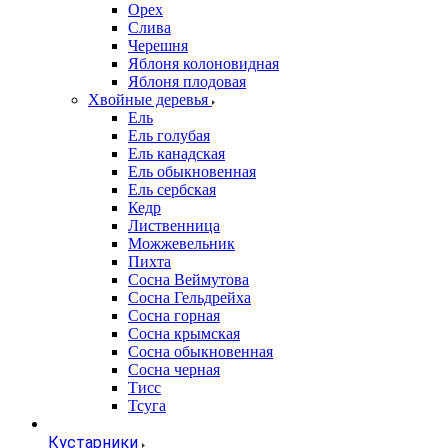
Орех
Слива
Черешня
Яблоня колоновидная
Яблоня плодовая
Хвойные деревья
Ель
Ель голубая
Ель канадская
Ель обыкновенная
Ель сербская
Кедр
Лиственница
Можжевельник
Пихта
Сосна Веймутова
Сосна Гельдрейха
Сосна горная
Сосна крымская
Сосна обыкновенная
Сосна черная
Тисс
Тсуга
Кустарники