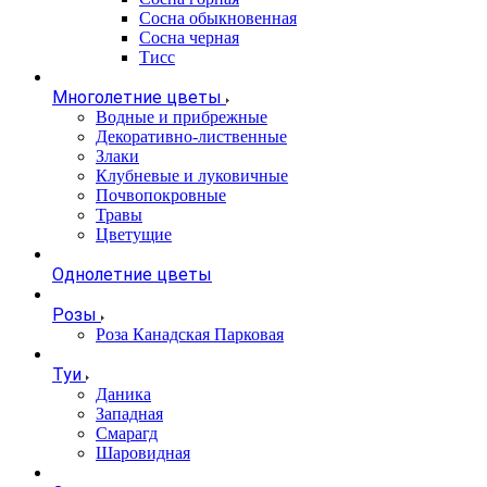
Сосна обыкновенная
Сосна черная
Тисс
Многолетние цветы
Водные и прибрежные
Декоративно-лиственные
Злаки
Клубневые и луковичные
Почвопокровные
Травы
Цветущие
Однолетние цветы
Розы
Роза Канадская Парковая
Туи
Даника
Западная
Смарагд
Шаровидная