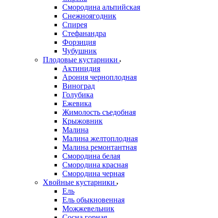
Смородина альпийская
Снежноягодник
Спирея
Стефанандра
Форзиция
Чубушник
Плодовые кустарники
Актинидия
Арония черноплодная
Виноград
Голубика
Ежевика
Жимолость съедобная
Крыжовник
Малина
Малина желтоплодная
Малина ремонтантная
Смородина белая
Смородина красная
Смородина черная
Хвойные кустарники
Ель
Ель обыкновенная
Можжевельник
Сосна горная