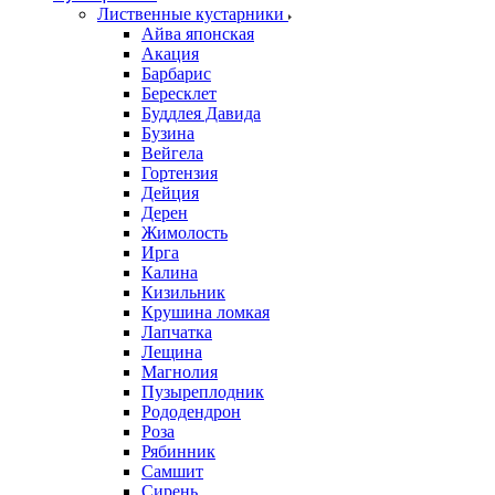
Лиственные кустарники
Айва японская
Акация
Барбарис
Бересклет
Буддлея Давида
Бузина
Вейгела
Гортензия
Дейция
Дерен
Жимолость
Ирга
Калина
Кизильник
Крушина ломкая
Лапчатка
Лещина
Магнолия
Пузыреплодник
Рододендрон
Роза
Рябинник
Самшит
Сирень