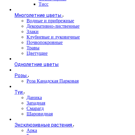
Тисс
Многолетние цветы
Водные и прибрежные
Декоративно-лиственные
Злаки
Клубневые и луковичные
Почвопокровные
Травы
Цветущие
Однолетние цветы
Розы
Роза Канадская Парковая
Туи
Даника
Западная
Смарагд
Шаровидная
Эксклюзивные растения
Арка