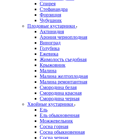
Спирея
Стефанандра
Форзиция
Чубушник
Плодовые кустарники
Актинидия
Арония черноплодная
Виноград
Голубика
Ежевика
Жимолость съедобная
Крыжовник
Малина
Малина желтоплодная
Малина ремонтантная
Смородина белая
Смородина красная
Смородина черная
Хвойные кустарники
Ель
Ель обыкновенная
Можжевельник
Сосна горная
Сосна обыкновенная
Сосна черная