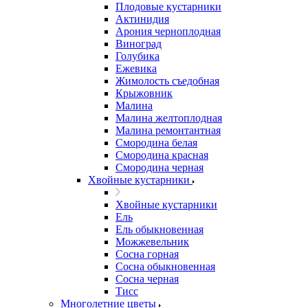
Плодовые кустарники
Актинидия
Арония черноплодная
Виноград
Голубика
Ежевика
Жимолость съедобная
Крыжовник
Малина
Малина желтоплодная
Малина ремонтантная
Смородина белая
Смородина красная
Смородина черная
Хвойные кустарники
Хвойные кустарники
Ель
Ель обыкновенная
Можжевельник
Сосна горная
Сосна обыкновенная
Сосна черная
Тисс
Многолетние цветы