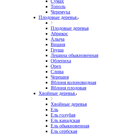
Сумах
Тополь
Черемуха
Плодовые деревья
Плодовые деревья
Абрикос
Алыча
Вишня
Груша
Лещина обыкновенная
Облепиха
Орех
Слива
Черешня
Яблоня колоновидная
Яблоня плодовая
Хвойные деревья
Хвойные деревья
Ель
Ель голубая
Ель канадская
Ель обыкновенная
Ель сербская