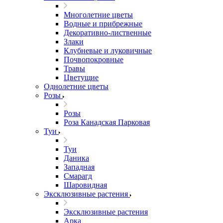
Многолетние цветы
Водные и прибрежные
Декоративно-лиственные
Злаки
Клубневые и луковичные
Почвопокровные
Травы
Цветущие
Однолетние цветы
Розы
Розы
Роза Канадская Парковая
Туи
Туи
Даника
Западная
Смарагд
Шаровидная
Эксклюзивные растения
Эксклюзивные растения
Арка