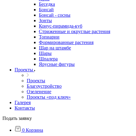
Беседка
Бонсай
Бонсай - сосны
Зонты
Конус-пирамида-куб
Стриженные и округлые растения
Топиарии
Формированные растения
Шар на штамбе
Шары
Шпалера
Ярусные фигуры
Проекты
Проекты
Благоустройство
Озеленение
Проекты «под ключ»
Галерея
Контакты
Подать заявку
0
Корзина