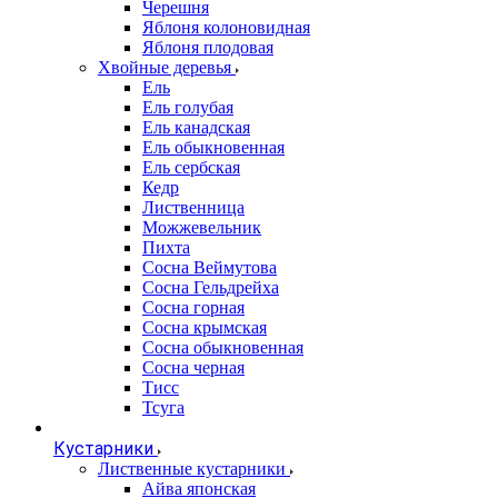
Черешня
Яблоня колоновидная
Яблоня плодовая
Хвойные деревья
Ель
Ель голубая
Ель канадская
Ель обыкновенная
Ель сербская
Кедр
Лиственница
Можжевельник
Пихта
Сосна Веймутова
Сосна Гельдрейха
Сосна горная
Сосна крымская
Сосна обыкновенная
Сосна черная
Тисс
Тсуга
Кустарники
Лиственные кустарники
Айва японская