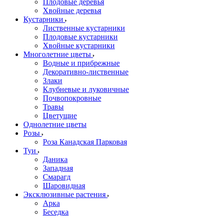
Плодовые деревья
Хвойные деревья
Кустарники
Лиственные кустарники
Плодовые кустарники
Хвойные кустарники
Многолетние цветы
Водные и прибрежные
Декоративно-лиственные
Злаки
Клубневые и луковичные
Почвопокровные
Травы
Цветущие
Однолетние цветы
Розы
Роза Канадская Парковая
Туи
Даника
Западная
Смарагд
Шаровидная
Эксклюзивные растения
Арка
Беседка