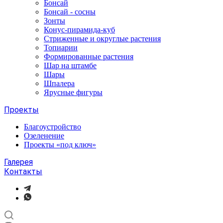
Бонсай
Бонсай - сосны
Зонты
Конус-пирамида-куб
Стриженные и округлые растения
Топиарии
Формированные растения
Шар на штамбе
Шары
Шпалера
Ярусные фигуры
Проекты
Благоустройство
Озеленение
Проекты «под ключ»
Галерея
Контакты