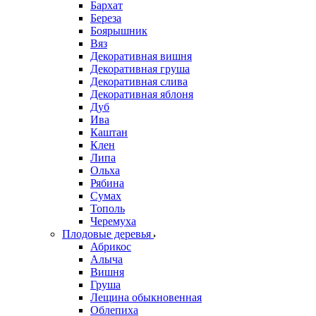
Бархат
Береза
Боярышник
Вяз
Декоративная вишня
Декоративная груша
Декоративная слива
Декоративная яблоня
Дуб
Ива
Каштан
Клен
Липа
Ольха
Рябина
Сумах
Тополь
Черемуха
Плодовые деревья
Абрикос
Алыча
Вишня
Груша
Лещина обыкновенная
Облепиха