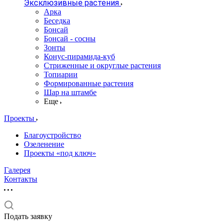
Эксклюзивные растения
Арка
Беседка
Бонсай
Бонсай - сосны
Зонты
Конус-пирамида-куб
Стриженные и округлые растения
Топиарии
Формированные растения
Шар на штамбе
Еще
Проекты
Благоустройство
Озеленение
Проекты «под ключ»
Галерея
Контакты
Подать заявку