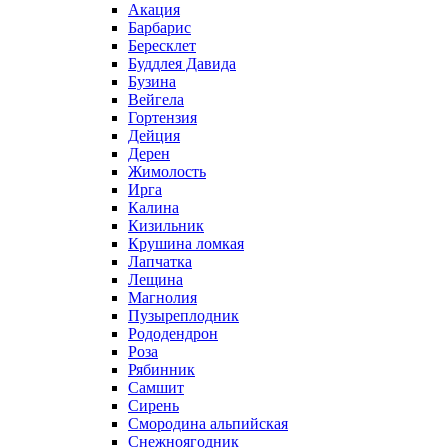
Акация
Барбарис
Бересклет
Буддлея Давида
Бузина
Вейгела
Гортензия
Дейция
Дерен
Жимолость
Ирга
Калина
Кизильник
Крушина ломкая
Лапчатка
Лещина
Магнолия
Пузыреплодник
Рододендрон
Роза
Рябинник
Самшит
Сирень
Смородина альпийская
Снежноягодник