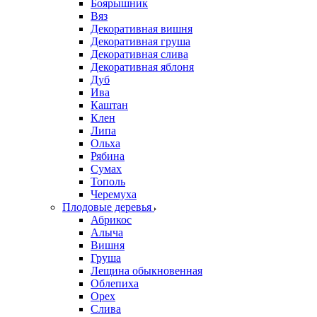
Боярышник
Вяз
Декоративная вишня
Декоративная груша
Декоративная слива
Декоративная яблоня
Дуб
Ива
Каштан
Клен
Липа
Ольха
Рябина
Сумах
Тополь
Черемуха
Плодовые деревья
Абрикос
Алыча
Вишня
Груша
Лещина обыкновенная
Облепиха
Орех
Слива