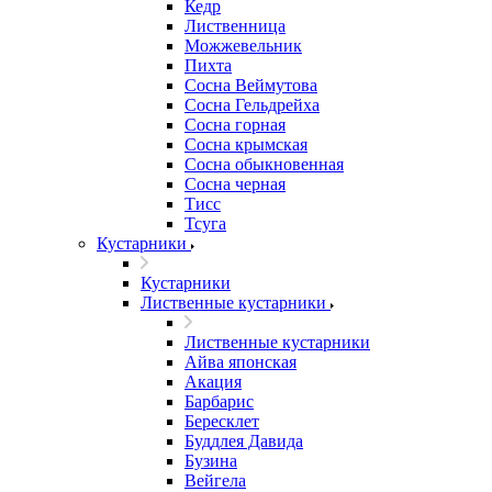
Кедр
Лиственница
Можжевельник
Пихта
Сосна Веймутова
Сосна Гельдрейха
Сосна горная
Сосна крымская
Сосна обыкновенная
Сосна черная
Тисс
Тсуга
Кустарники
Кустарники
Лиственные кустарники
Лиственные кустарники
Айва японская
Акация
Барбарис
Бересклет
Буддлея Давида
Бузина
Вейгела