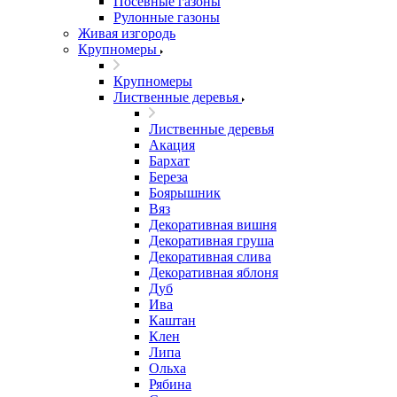
Посевные газоны
Рулонные газоны
Живая изгородь
Крупномеры
Крупномеры
Лиственные деревья
Лиственные деревья
Акация
Бархат
Береза
Боярышник
Вяз
Декоративная вишня
Декоративная груша
Декоративная слива
Декоративная яблоня
Дуб
Ива
Каштан
Клен
Липа
Ольха
Рябина