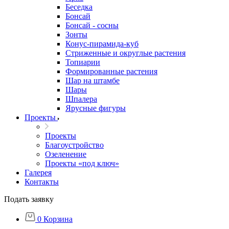
Беседка
Бонсай
Бонсай - сосны
Зонты
Конус-пирамида-куб
Стриженные и округлые растения
Топиарии
Формированные растения
Шар на штамбе
Шары
Шпалера
Ярусные фигуры
Проекты
Проекты
Благоустройство
Озеленение
Проекты «под ключ»
Галерея
Контакты
Подать заявку
0
Корзина