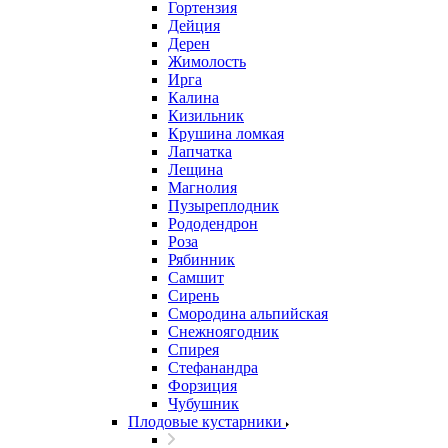
Гортензия
Дейция
Дерен
Жимолость
Ирга
Калина
Кизильник
Крушина ломкая
Лапчатка
Лещина
Магнолия
Пузыреплодник
Рододендрон
Роза
Рябинник
Самшит
Сирень
Смородина альпийская
Снежноягодник
Спирея
Стефанандра
Форзиция
Чубушник
Плодовые кустарники