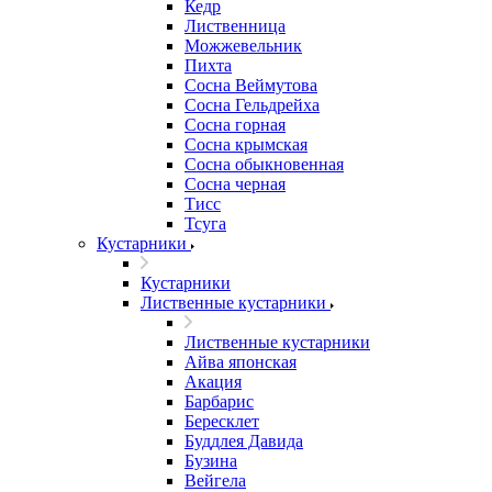
Кедр
Лиственница
Можжевельник
Пихта
Сосна Веймутова
Сосна Гельдрейха
Сосна горная
Сосна крымская
Сосна обыкновенная
Сосна черная
Тисс
Тсуга
Кустарники
Кустарники
Лиственные кустарники
Лиственные кустарники
Айва японская
Акация
Барбарис
Бересклет
Буддлея Давида
Бузина
Вейгела