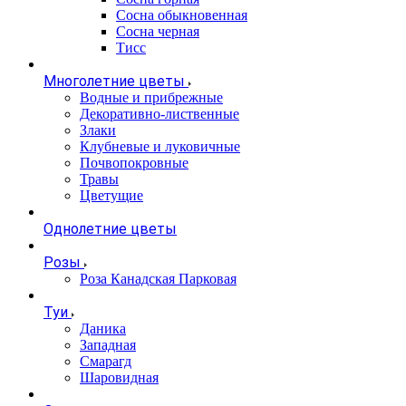
Сосна обыкновенная
Сосна черная
Тисс
Многолетние цветы
Водные и прибрежные
Декоративно-лиственные
Злаки
Клубневые и луковичные
Почвопокровные
Травы
Цветущие
Однолетние цветы
Розы
Роза Канадская Парковая
Туи
Даника
Западная
Смарагд
Шаровидная