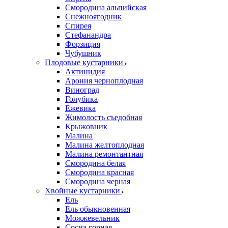
Смородина альпийская
Снежноягодник
Спирея
Стефанандра
Форзиция
Чубушник
Плодовые кустарники
Актинидия
Арония черноплодная
Виноград
Голубика
Ежевика
Жимолость съедобная
Крыжовник
Малина
Малина желтоплодная
Малина ремонтантная
Смородина белая
Смородина красная
Смородина черная
Хвойные кустарники
Ель
Ель обыкновенная
Можжевельник
Сосна горная