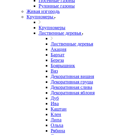
Посевные газоны
Рулонные газоны
Живая изгородь
Крупномеры
Крупномеры
Лиственные деревья
Лиственные деревья
Акация
Бархат
Береза
Боярышник
Вяз
Декоративная вишня
Декоративная груша
Декоративная слива
Декоративная яблоня
Дуб
Ива
Каштан
Клен
Липа
Ольха
Рябина