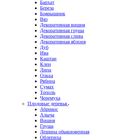
Бархат
Береза
Боярышник
Вяз
Декоративная вишня
Декоративная груша
Декоративная слива
Декоративная яблоня
Дуб
Ива
Каштан
Клен
Липа
Ольха
Рябина
Сумах
Тополь
Черемуха
Плодовые деревья
Абрикос
Алыча
Вишня
Груша
Лещина обыкновенная
Облепиха