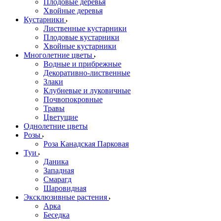
Плодовые деревья
Хвойные деревья
Кустарники
Лиственные кустарники
Плодовые кустарники
Хвойные кустарники
Многолетние цветы
Водные и прибрежные
Декоративно-лиственные
Злаки
Клубневые и луковичные
Почвопокровные
Травы
Цветущие
Однолетние цветы
Розы
Роза Канадская Парковая
Туи
Даника
Западная
Смарагд
Шаровидная
Эксклюзивные растения
Арка
Беседка