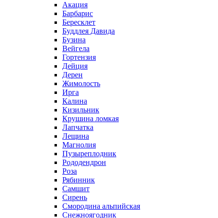
Акация
Барбарис
Бересклет
Буддлея Давида
Бузина
Вейгела
Гортензия
Дейция
Дерен
Жимолость
Ирга
Калина
Кизильник
Крушина ломкая
Лапчатка
Лещина
Магнолия
Пузыреплодник
Рододендрон
Роза
Рябинник
Самшит
Сирень
Смородина альпийская
Снежноягодник