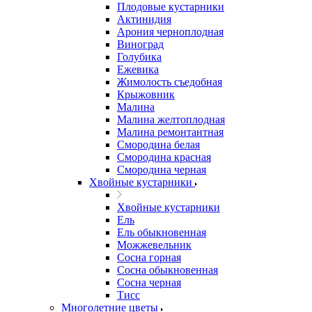
Плодовые кустарники
Актинидия
Арония черноплодная
Виноград
Голубика
Ежевика
Жимолость съедобная
Крыжовник
Малина
Малина желтоплодная
Малина ремонтантная
Смородина белая
Смородина красная
Смородина черная
Хвойные кустарники
Хвойные кустарники
Ель
Ель обыкновенная
Можжевельник
Сосна горная
Сосна обыкновенная
Сосна черная
Тисс
Многолетние цветы