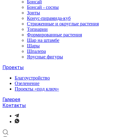
Бонсай
Бонсай - сосны
Зонты
Конус-пирамида-куб
Стриженные и округлые растения
Топиарии
Формированные растения
Шар на штамбе
Шары
Шпалера
Ярусные фигуры
Проекты
Благоустройство
Озеленение
Проекты «под ключ»
Галерея
Контакты