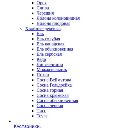
Орех
Слива
Черешня
Яблоня колоновидная
Яблоня плодовая
Хвойные деревья
Ель
Ель голубая
Ель канадская
Ель обыкновенная
Ель сербская
Кедр
Лиственница
Можжевельник
Пихта
Сосна Веймутова
Сосна Гельдрейха
Сосна горная
Сосна крымская
Сосна обыкновенная
Сосна черная
Тисс
Тсуга
Кустарники