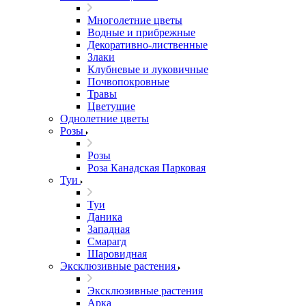
Многолетние цветы
Водные и прибрежные
Декоративно-лиственные
Злаки
Клубневые и луковичные
Почвопокровные
Травы
Цветущие
Однолетние цветы
Розы
Розы
Роза Канадская Парковая
Туи
Туи
Даника
Западная
Смарагд
Шаровидная
Эксклюзивные растения
Эксклюзивные растения
Арка