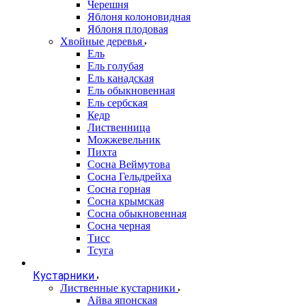
Черешня
Яблоня колоновидная
Яблоня плодовая
Хвойные деревья
Ель
Ель голубая
Ель канадская
Ель обыкновенная
Ель сербская
Кедр
Лиственница
Можжевельник
Пихта
Сосна Веймутова
Сосна Гельдрейха
Сосна горная
Сосна крымская
Сосна обыкновенная
Сосна черная
Тисс
Тсуга
Кустарники
Лиственные кустарники
Айва японская