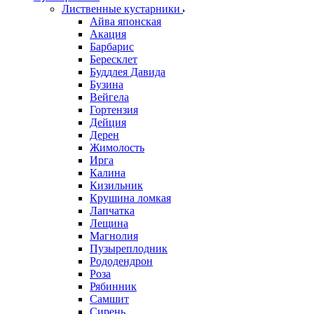
Лиственные кустарники
Айва японская
Акация
Барбарис
Бересклет
Буддлея Давида
Бузина
Вейгела
Гортензия
Дейция
Дерен
Жимолость
Ирга
Калина
Кизильник
Крушина ломкая
Лапчатка
Лещина
Магнолия
Пузыреплодник
Рододендрон
Роза
Рябинник
Самшит
Сирень