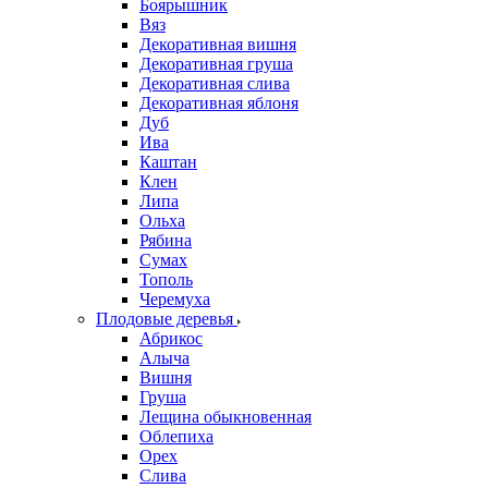
Боярышник
Вяз
Декоративная вишня
Декоративная груша
Декоративная слива
Декоративная яблоня
Дуб
Ива
Каштан
Клен
Липа
Ольха
Рябина
Сумах
Тополь
Черемуха
Плодовые деревья
Абрикос
Алыча
Вишня
Груша
Лещина обыкновенная
Облепиха
Орех
Слива