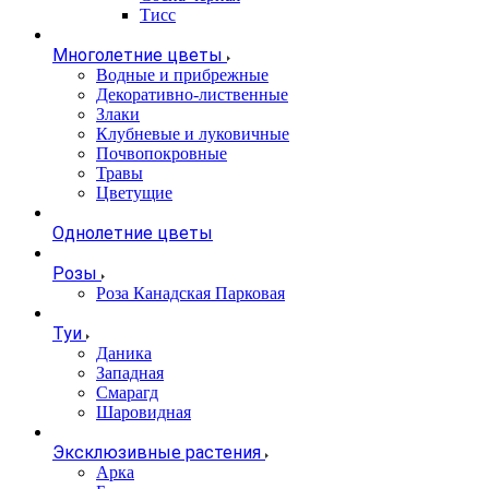
Тисс
Многолетние цветы
Водные и прибрежные
Декоративно-лиственные
Злаки
Клубневые и луковичные
Почвопокровные
Травы
Цветущие
Однолетние цветы
Розы
Роза Канадская Парковая
Туи
Даника
Западная
Смарагд
Шаровидная
Эксклюзивные растения
Арка