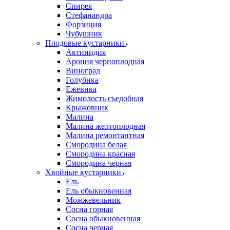
Спирея
Стефанандра
Форзиция
Чубушник
Плодовые кустарники
Актинидия
Арония черноплодная
Виноград
Голубика
Ежевика
Жимолость съедобная
Крыжовник
Малина
Малина желтоплодная
Малина ремонтантная
Смородина белая
Смородина красная
Смородина черная
Хвойные кустарники
Ель
Ель обыкновенная
Можжевельник
Сосна горная
Сосна обыкновенная
Сосна черная