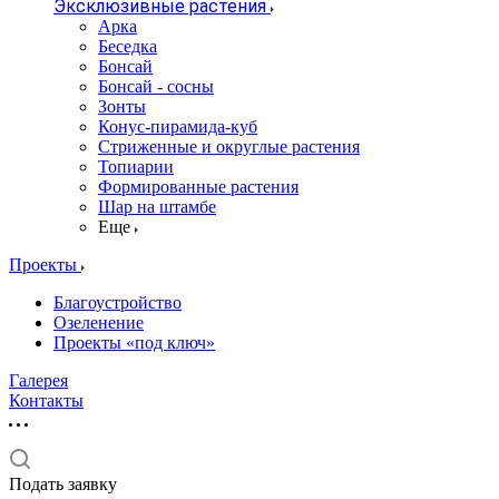
Эксклюзивные растения
Арка
Беседка
Бонсай
Бонсай - сосны
Зонты
Конус-пирамида-куб
Стриженные и округлые растения
Топиарии
Формированные растения
Шар на штамбе
Еще
Проекты
Благоустройство
Озеленение
Проекты «под ключ»
Галерея
Контакты
Подать заявку