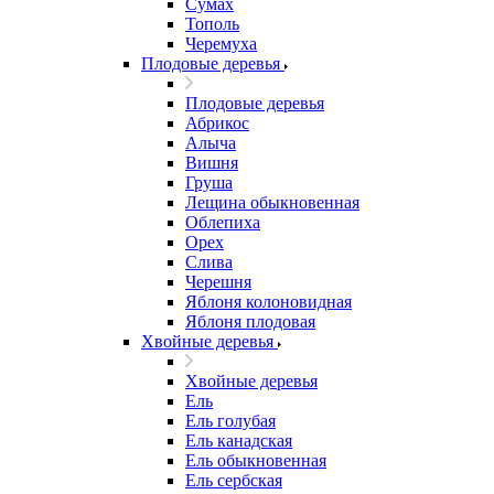
Сумах
Тополь
Черемуха
Плодовые деревья
Плодовые деревья
Абрикос
Алыча
Вишня
Груша
Лещина обыкновенная
Облепиха
Орех
Слива
Черешня
Яблоня колоновидная
Яблоня плодовая
Хвойные деревья
Хвойные деревья
Ель
Ель голубая
Ель канадская
Ель обыкновенная
Ель сербская