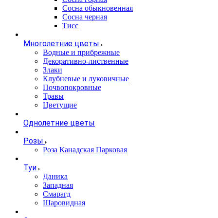
Сосна обыкновенная
Сосна черная
Тисс
Многолетние цветы
Водные и прибрежные
Декоративно-лиственные
Злаки
Клубневые и луковичные
Почвопокровные
Травы
Цветущие
Однолетние цветы
Розы
Роза Канадская Парковая
Туи
Даника
Западная
Смарагд
Шаровидная