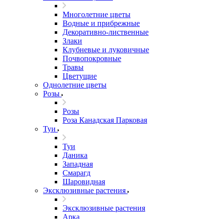
Многолетние цветы
Водные и прибрежные
Декоративно-лиственные
Злаки
Клубневые и луковичные
Почвопокровные
Травы
Цветущие
Однолетние цветы
Розы
Розы
Роза Канадская Парковая
Туи
Туи
Даника
Западная
Смарагд
Шаровидная
Эксклюзивные растения
Эксклюзивные растения
Арка