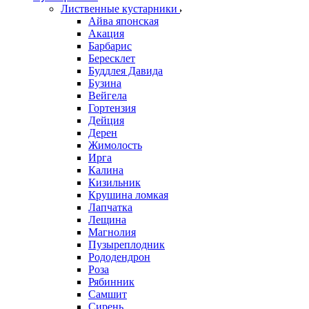
Лиственные кустарники
Айва японская
Акация
Барбарис
Бересклет
Буддлея Давида
Бузина
Вейгела
Гортензия
Дейция
Дерен
Жимолость
Ирга
Калина
Кизильник
Крушина ломкая
Лапчатка
Лещина
Магнолия
Пузыреплодник
Рододендрон
Роза
Рябинник
Самшит
Сирень