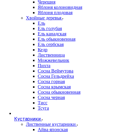
Черешня
Яблоня колоновидная
Яблоня плодовая
Хвойные деревья
Ель
Ель голубая
Ель канадская
Ель обыкновенная
Ель сербская
Кедр
Лиственница
Можжевельник
Пихта
Сосна Веймутова
Сосна Гельдрейха
Сосна горная
Сосна крымская
Сосна обыкновенная
Сосна черная
Тисс
Тсуга
Кустарники
Лиственные кустарники
Айва японская