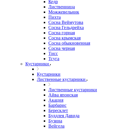
Кедр
Лиственница
Можжевельник
Пихта
Сосна Веймутова
Сосна Гельдрейха
Сосна горная
Сосна крымская
Сосна обыкновенная
Сосна черная
Тисс
Тсуга
Кустарники
Кустарники
Лиственные кустарники
Лиственные кустарники
Айва японская
Акация
Барбарис
Бересклет
Буддлея Давида
Бузина
Вейгела