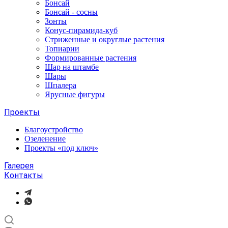
Бонсай
Бонсай - сосны
Зонты
Конус-пирамида-куб
Стриженные и округлые растения
Топиарии
Формированные растения
Шар на штамбе
Шары
Шпалера
Ярусные фигуры
Проекты
Благоустройство
Озеленение
Проекты «под ключ»
Галерея
Контакты