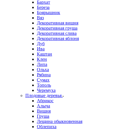
Бархат
Береза
Боярышник
Вяз
Декоративная вишня
Декоративная груша
Декоративная слива
Декоративная яблоня
Дуб
Ива
Каштан
Клен
Липа
Ольха
Рябина
Сумах
Тополь
Черемуха
Плодовые деревья
Абрикос
Алыча
Вишня
Груша
Лещина обыкновенная
Облепиха