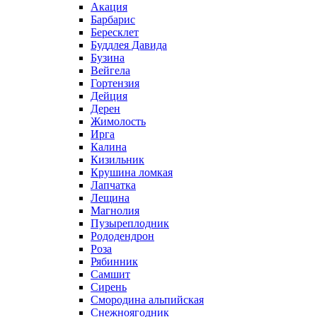
Акация
Барбарис
Бересклет
Буддлея Давида
Бузина
Вейгела
Гортензия
Дейция
Дерен
Жимолость
Ирга
Калина
Кизильник
Крушина ломкая
Лапчатка
Лещина
Магнолия
Пузыреплодник
Рододендрон
Роза
Рябинник
Самшит
Сирень
Смородина альпийская
Снежноягодник