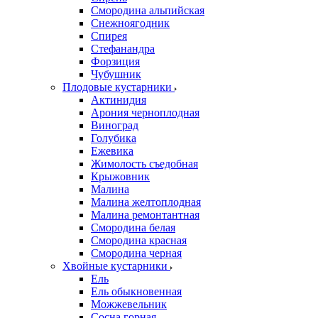
Смородина альпийская
Снежноягодник
Спирея
Стефанандра
Форзиция
Чубушник
Плодовые кустарники
Актинидия
Арония черноплодная
Виноград
Голубика
Ежевика
Жимолость съедобная
Крыжовник
Малина
Малина желтоплодная
Малина ремонтантная
Смородина белая
Смородина красная
Смородина черная
Хвойные кустарники
Ель
Ель обыкновенная
Можжевельник
Сосна горная