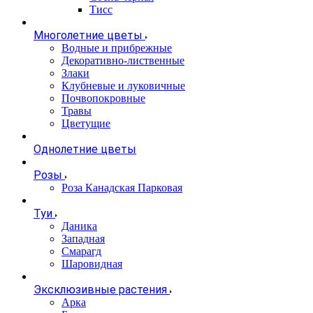
Тисс
Многолетние цветы
Водные и прибрежные
Декоративно-лиственные
Злаки
Клубневые и луковичные
Почвопокровные
Травы
Цветущие
Однолетние цветы
Розы
Роза Канадская Парковая
Туи
Даника
Западная
Смарагд
Шаровидная
Эксклюзивные растения
Арка