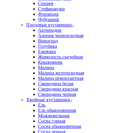
Спирея
Стефанандра
Форзиция
Чубушник
Плодовые кустарники
Актинидия
Арония черноплодная
Виноград
Голубика
Ежевика
Жимолость съедобная
Крыжовник
Малина
Малина желтоплодная
Малина ремонтантная
Смородина белая
Смородина красная
Смородина черная
Хвойные кустарники
Ель
Ель обыкновенная
Можжевельник
Сосна горная
Сосна обыкновенная
Сосна черная