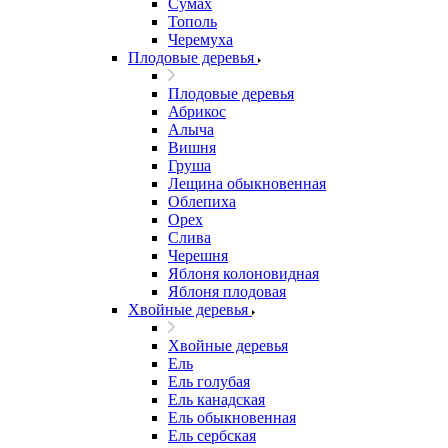
Сумах
Тополь
Черемуха
Плодовые деревья
Плодовые деревья
Абрикос
Алыча
Вишня
Груша
Лещина обыкновенная
Облепиха
Орех
Слива
Черешня
Яблоня колоновидная
Яблоня плодовая
Хвойные деревья
Хвойные деревья
Ель
Ель голубая
Ель канадская
Ель обыкновенная
Ель сербская