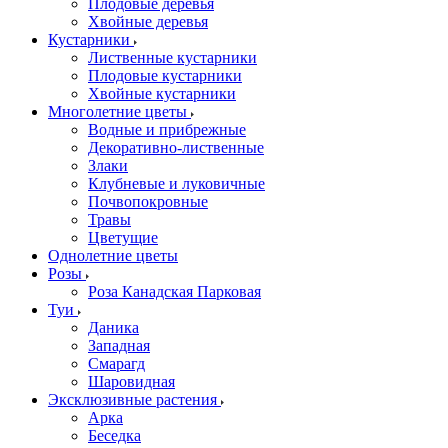
Плодовые деревья
Хвойные деревья
Кустарники
Лиственные кустарники
Плодовые кустарники
Хвойные кустарники
Многолетние цветы
Водные и прибрежные
Декоративно-лиственные
Злаки
Клубневые и луковичные
Почвопокровные
Травы
Цветущие
Однолетние цветы
Розы
Роза Канадская Парковая
Туи
Даника
Западная
Смарагд
Шаровидная
Эксклюзивные растения
Арка
Беседка