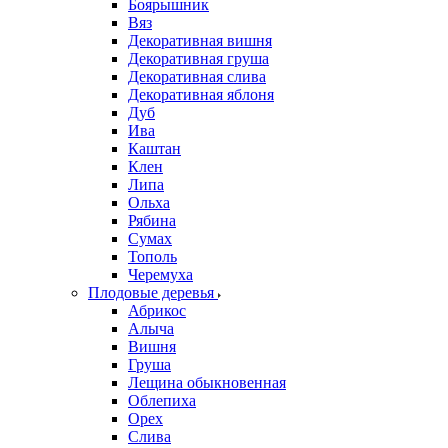
Боярышник
Вяз
Декоративная вишня
Декоративная груша
Декоративная слива
Декоративная яблоня
Дуб
Ива
Каштан
Клен
Липа
Ольха
Рябина
Сумах
Тополь
Черемуха
Плодовые деревья
Абрикос
Алыча
Вишня
Груша
Лещина обыкновенная
Облепиха
Орех
Слива