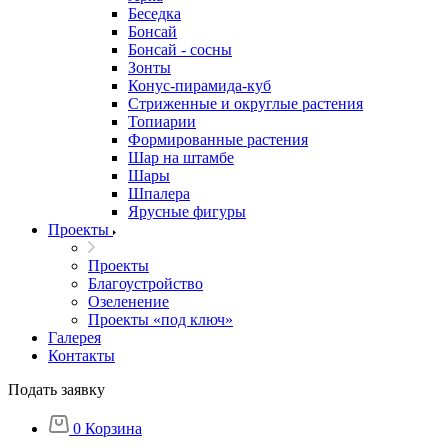
Беседка
Бонсай
Бонсай - сосны
Зонты
Конус-пирамида-куб
Стриженные и округлые растения
Топиарии
Формированные растения
Шар на штамбе
Шары
Шпалера
Ярусные фигуры
Проекты
Проекты
Благоустройство
Озеленение
Проекты «под ключ»
Галерея
Контакты
Подать заявку
0
Корзина