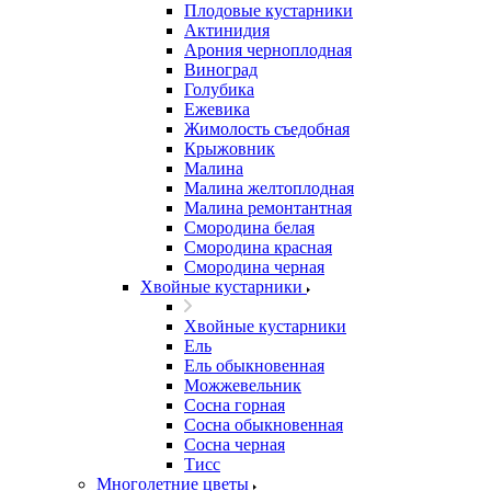
Плодовые кустарники
Актинидия
Арония черноплодная
Виноград
Голубика
Ежевика
Жимолость съедобная
Крыжовник
Малина
Малина желтоплодная
Малина ремонтантная
Смородина белая
Смородина красная
Смородина черная
Хвойные кустарники
Хвойные кустарники
Ель
Ель обыкновенная
Можжевельник
Сосна горная
Сосна обыкновенная
Сосна черная
Тисс
Многолетние цветы