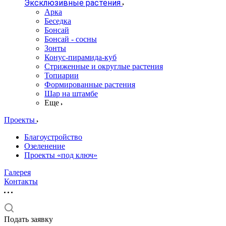
Эксклюзивные растения
Арка
Беседка
Бонсай
Бонсай - сосны
Зонты
Конус-пирамида-куб
Стриженные и округлые растения
Топиарии
Формированные растения
Шар на штамбе
Еще
Проекты
Благоустройство
Озеленение
Проекты «под ключ»
Галерея
Контакты
Подать заявку