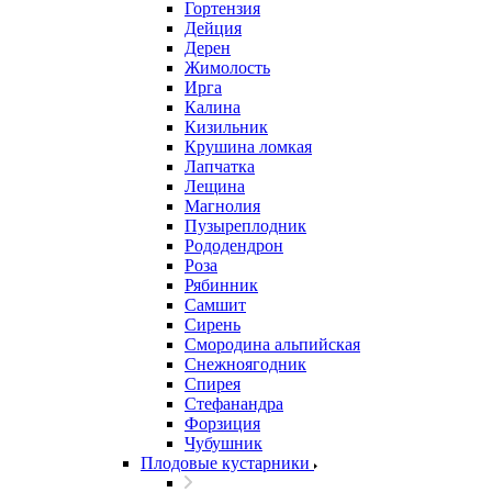
Гортензия
Дейция
Дерен
Жимолость
Ирга
Калина
Кизильник
Крушина ломкая
Лапчатка
Лещина
Магнолия
Пузыреплодник
Рододендрон
Роза
Рябинник
Самшит
Сирень
Смородина альпийская
Снежноягодник
Спирея
Стефанандра
Форзиция
Чубушник
Плодовые кустарники