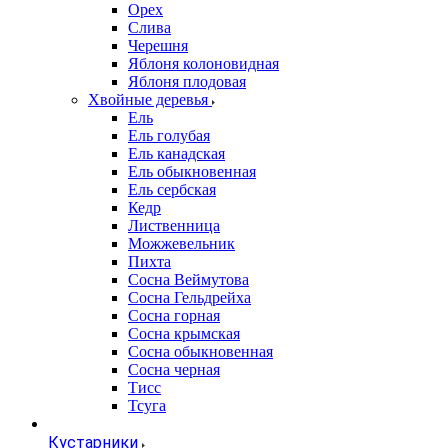
Орех
Слива
Черешня
Яблоня колоновидная
Яблоня плодовая
Хвойные деревья
Ель
Ель голубая
Ель канадская
Ель обыкновенная
Ель сербская
Кедр
Лиственница
Можжевельник
Пихта
Сосна Веймутова
Сосна Гельдрейха
Сосна горная
Сосна крымская
Сосна обыкновенная
Сосна черная
Тисс
Тсуга
Кустарники