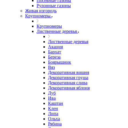
Посевные газоны
Рулонные газоны
Живая изгородь
Крупномеры
Крупномеры
Лиственные деревья
Лиственные деревья
Акация
Бархат
Береза
Боярышник
Вяз
Декоративная вишня
Декоративная груша
Декоративная слива
Декоративная яблоня
Дуб
Ива
Каштан
Клен
Липа
Ольха
Рябина